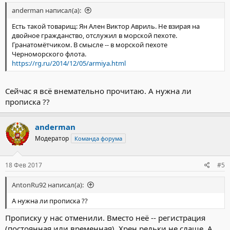
anderman написал(а):
Есть такой товарищ: Ян Ален Виктор Авриль. Не взирая на
двойное гражданство, отслужил в морской пехоте.
Гранатомётчиком. В смысле -- в морской пехоте
Черноморского флота.
https://rg.ru/2014/12/05/armiya.html
Сейчас я всё внемательно прочитаю. А нужна ли
прописка ??
anderman
Модератор
Команда форума
18 Фев 2017
#5
AntonRu92 написал(а):
А нужна ли прописка ??
Прописку у нас отменили. Вместо неё -- регистрация
(постоянная или временная). Хрен редьки не слаще. А