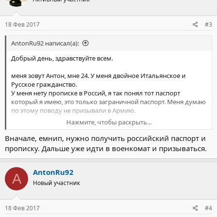
18 Фев 2017
#3
AntonRu92 написал(а):
Добрый день, здравствуйте всем.
меня зовут Антон, мне 24. У меня двойное Итальянское и
Русское гражданство.
У меня нету прописке в Россий, я так понял тот паспорт
который я имею, это только заграничной паспорт. Меня думаю
по этому поводу не призывали в Армию.
Нажмите, чтобы раскрыть...
У меня есть желание пройти службу в РФ. Я хотел бы понять
если это возможно, сколько время ждать с дня прилёта в
Вначале, емнип, нужно получить российский паспорт и
Россий до начале службы, в каком периоде года приехать, куда
прописку. Дальше уже идти в военкомат и призываться.
обратиться и т.д
Спасибо всем за помочь
AntonRu92
A
Новый участник
Антон
18 Фев 2017
#4