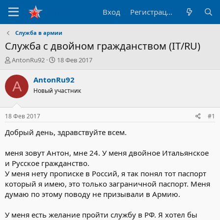
Вход
Регистрация
Служба в армии
Служба с двойном гражданством (IT/RU)
А
Д
AntonRu92
18 Фев 2017
в
а
т
т
AntonRu92
A
о
а
Новый участник
р
н
т
а
е
ч
18 Фев 2017
#1
м
а
ы
л
Добрый день, здравствуйте всем.
а
меня зовут Антон, мне 24. У меня двойное Итальянское
и Русское гражданство.
У меня нету прописке в Россий, я так понял тот паспорт
который я имею, это только заграничной паспорт. Меня
думаю по этому поводу не призывали в Армию.
У меня есть желание пройти службу в РФ. Я хотел бы