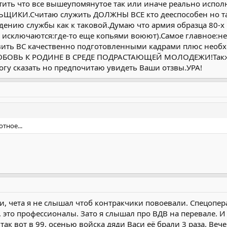
тить что все вышеупомянутое так или иначе реально испо
 Помоему постановка вопроса глуповатая... или нет? Это может быть т
Нажмите, чтобы раскрыть...
ЩИКИ.Считаю служить ДОЛЖНЫ ВСЕ кто дееспособен но та
пособом. Например деньгами (не взяткой военкому и врачам) а реал
ждению службы как к таковой.Думаю что армия образца 80-
ианосца например.
Нажмите, чтобы раскрыть...
исключаются:где-то еще копьями воюют).Самое главное:не
вить ВС качественно подготовленными кадрами плюс необ
БОВЬ К РОДИНЕ В СРЕДЕ ПОДРАСТАЮЩЕЙ МОЛОДЕЖИ!Также
у сказать но предпочитаю увидеть Ваши отзвы.УРА!
тное...
и, чета я не слышал чтоб контракчики повоевали. Спецопера
 это профессионалы. Зато я слышал про ВДВ на перевале. И 
 так вот в 99, осенью войска дяди Васи её брали 3 раза. Веч