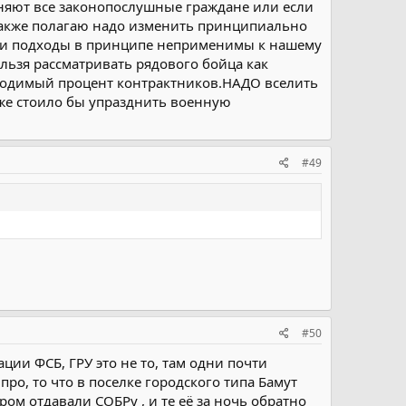
лняют все законопослушные граждане или если
олько в том случае, если человек может помочь
кже полагаю надо изменить принципиально
ьными деньгами которые пошлибы на содержание
х и подходы в принципе неприменимы к нашему
льзя рассматривать рядового бойца как
ходимый процент контрактников.НАДО вселить
 стоило бы упразднить военную
#49
#50
ции ФСБ, ГРУ это не то, там одни почти
про, то что в поселке городского типа Бамут
ером отдавали СОБРу , и те её за ночь обратно