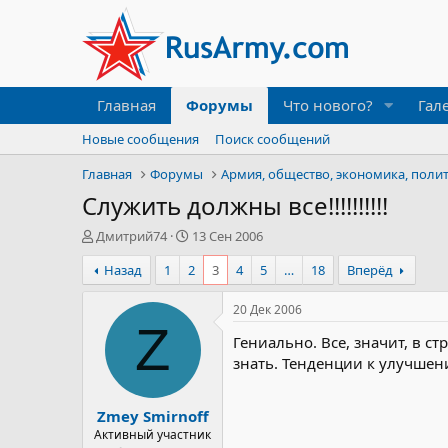
Главная
Форумы
Что нового?
Гал
Новые сообщения
Поиск сообщений
Главная
Форумы
Армия, общество, экономика, поли
Служить должны все!!!!!!!!!!
А
Д
Дмитрий74
13 Сен 2006
в
а
Назад
1
2
3
4
5
…
18
Вперёд
т
т
о
а
р
н
20 Дек 2006
т
а
Z
Гениально. Все, значит, в с
е
ч
м
а
знать. Тенденции к улучшен
ы
л
а
Zmey Smirnoff
Активный участник