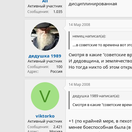
All
дисциплинированная
Активный участник
Сообщения
1.035
14 Мар 2008
немец написал(а):
....в советские то времена вот это
Смотря в какие "советские в
дедушка 1989
И дедовщина, и землячество, 
Активный участник
Но тогда никто об этом откр
Сообщения
100
Адрес
Россия
14 Мар 2008
V
дедушка 1989 написал(а):
Смотря в какие "советские врем
viktorko
+1 (по крайней мере, в пехот
Активный участник
менее боеспособная была (в Г
Сообщения
2.421
Адрес
Москва