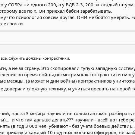
то у СОБРа ни одного 200, а у ВДВ 2-3, 200 за каждый штурм
оторому все по х. Он приехал бабки зарабатывать.
у что психология совсем другая. ОНИ не боятся умереть. Е
сле срочки.
 все. Служить должны контрактники.
ги, а не за страну. Это скопировали тупую западную систему
селение во время войны,посмотрим как контрактники смо
ые месяцы, (а может и дни войны) контрактников уничтожат,
е доверяли сложную технику, и учиться воевать на новой те
чий, нас за 3 месяца научили не только автомат разбирать
.... и что там дальше делать??? научили - все!!! вот тебе р
ять (в год 3 000 чел. убивают - без учета боевых действи).
е приказу и каждый 10 под нож включая офицеров, не разби