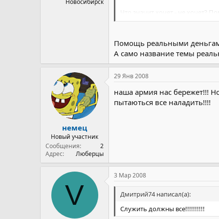
Новосибирск
Что значит хочет - не хочет? П
каким либо другим способом. 
строительство авианосца напр
Помощь реальными деньгами
А само название темы реально
29 Янв 2008
наша армия нас бережет!!! Но
пытаються все наладить!!!!
немец
Новый участник
Сообщения
2
Адрес
Люберцы
3 Мар 2008
V
Дмитрий74 написал(а):
Служить должны все!!!!!!!!!!