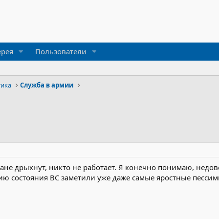
ерея
Пользователи
тика
Служба в армии
тране дрыхнут, никто не работает. Я конечно понимаю, недове
ию состояния ВС заметили уже даже самые яростные пессим