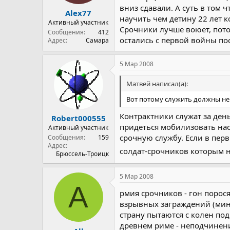
вниз сдавали. А суть в том ч
Alex77
научить чем детину 22 лет к
Активный участник
Срочники лучше воюет, потом
Сообщения
412
остались с первой войны по
Адрес
Самара
5 Мар 2008
Матвей написал(а):
Вот потому служить должны не
Контрактники служат за день
Robert000555
придеться мобилизовать на
Активный участник
срочную службу. Если в перв
Сообщения
159
Адрес
солдат-срочников которым н
Брюссель-Троицк
5 Мар 2008
A
рмия срочников - гон порося
взрывных заграждений (мины)
страну пытаются с колен подн
древнем риме - неподчинени