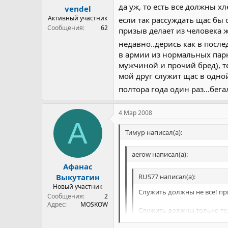
да уж, то есть все должны хл
vendel
Активный участник
если так рассуждать щас бы 
Сообщения
62
призыв делает из человека жи
недавно..дерись как в после
в армии из нормальных парне
мужчиной и прочий бред), т
мой друг служит щас в одной
полтора года один раз...бег
4 Мар 2008
А
Тимур написал(а):
aerow написал(а):
Афанас
RUS77 написал(а):
Выкутагин
Новый участник
Служить должны не все! пр
Сообщения
2
Адрес
MOSKOW
Служить должны только те,