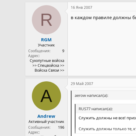
16 Янв 2007
R
в каждом правиле должны быт
RGM
Участник
Сообщения
9
Адрес
Сухопутные войска
>> Спецвойска >>
Войска Связи >>
29 Май 2007
A
aerow написал(а):
RUS77 написал(а):
Andrew
Служить должны не все! при
Активный участник
Сообщения
196
Служить должны только те, к
Адрес