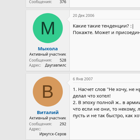
Сообщения
376
20 Дек 2006
М
Какие такие тенденции? :|
Покажте. Может и присоеди
Мыкола
Активный участник
Сообщения
528
Адрес
Даугавпилс
6 Янв 2007
В
1. Насчет слов "Не хочу, не 
делал что хотел!
2. В эпоху полной ж.. в ар
что если не они, то некому,
Виталий
пусть и не так быстро, как х
Активный участник
Сообщения
292
Адрес
Иркутск-Серов