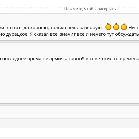
омоему постановка вопроса глуповатая... или нет? Это может быть тол
Нажмите, чтобы раскрыть...
Например деньгами (не взяткой военкому и врачам) а реальными де
имер.
Нажмите, чтобы раскрыть...
 это всегда хорошо, только ведь разворуют
Ни т
 дурацкое. Я сказал все, значит все и нечего тут обсуждать
 последнее время не армия а гавно!! в советские то времена