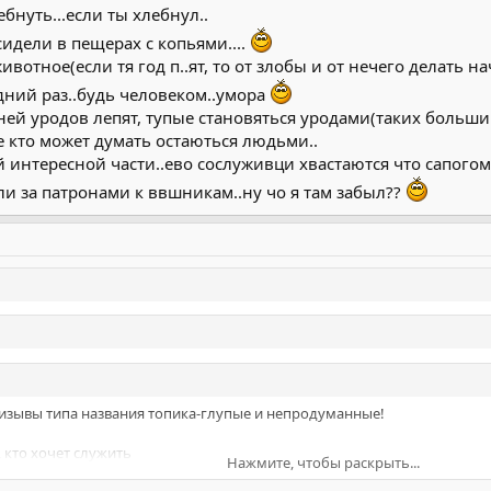
ебнуть...если ты хлебнул..
сидели в пещерах с копьями....
вотное(если тя год п..ят, то от злобы и от нечего делать на
дний раз..будь человеком..умора
й уродов лепят, тупые становяться уродами(таких большинс
е кто может думать остаються людьми..
 интересной части..ево сослуживци хвастаются что сапогом 
али за патронами к ввшникам..ну чо я там забыл??
изывы типа названия топика-глупые и непродуманные!
 кто хочет служить
Нажмите, чтобы раскрыть...