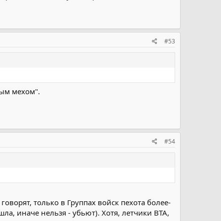
#53
тым мехом".
#54
 говорят, только в Группах войск пехота более-
шла, иначе нельзя - убьют). Хотя, летчики ВТА,