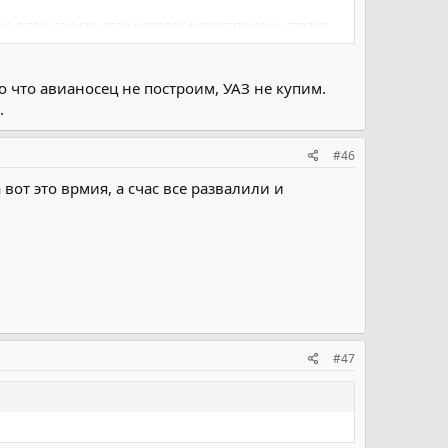
ько в том случае, если человек может помочь стране
ньгами которые пошлибы на содержание армии или
о что авианосец не построим, УАЗ не купим.
.
#46
 вот это врмия, а счас все развалили и
#47