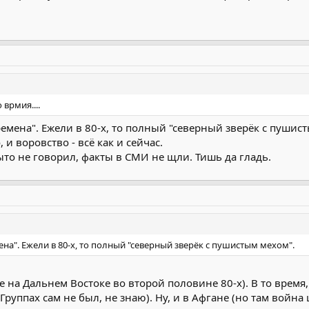
 врмия....
ремена". Ежели в 80-х, то полный "северный зверёк с пушис
и воровство - всё как и сейчас.
ыто не говорил, факты в СМИ не щли. Тишь да гладь.
ена". Ежели в 80-х, то полный "северный зверёк с пушистым мехом".
е на Дальнем Востоке во второй половине 80-х). В то время,
руппах сам не был, не знаю). Ну, и в Афгане (но там война 