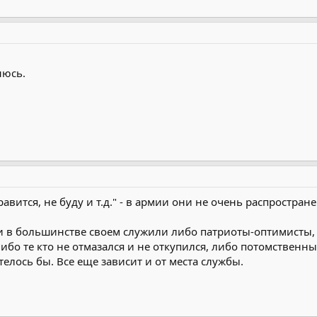
нюсь.
нравится, не буду и т.д." - в армии они не очень распростра
мии в большинстве своем служили либо патриоты-оптимист
 либо те кто не отмазался и не откупился, либо потомственн
отелось бы. Все еще зависит и от места службы.