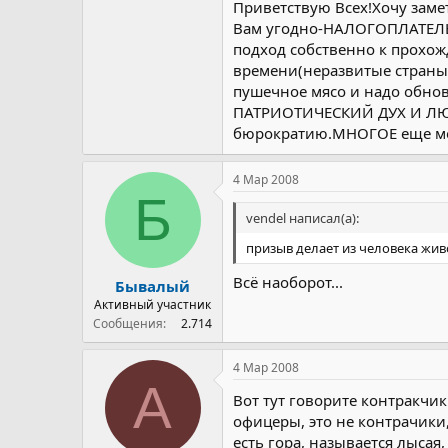
Приветствую Всех!Хочу заме
Что значит хочет - не хочет?
Вам угодно-НАЛОГОПЛАТЕЛЬ
стране каким либо другим с
подход собственно к прохо
может ты прав...
армии или строительство ав
времени(неразвитые страны 
пушечное мясо и надо обно
ПАТРИОТИЧЕСКИЙ ДУХ И ЛЮ
бюрократию.МНОГОЕ еще мог
4 Мар 2008
Б
vendel написал(а):
призыв делает из человека живо
Всё наоборот...
Бывалый
Активный участник
Сообщения
2.714
4 Мар 2008
A
Вот тут говорите контракчик
офицеры, это не контрачики,
есть гора, называется лысая,