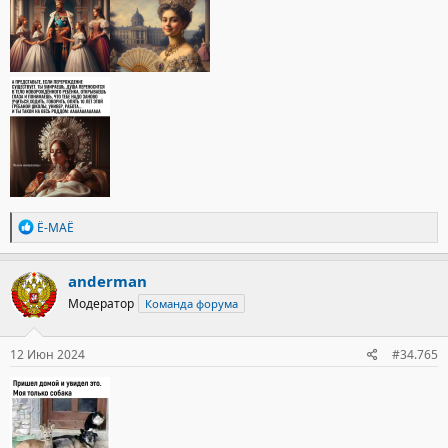
Р
Ё-МАЁ
е
а
к
anderman
ц
Модератор
Команда форума
и
и
:
12 Июн 2024
#34.765