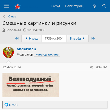
Вход
Регистрация
Юмор
Смешные картинки и рисунки
А
Д
Тополь-М
12 Ноя 2006
в
а
Первый
Последн
Назад
1739 из 2004
Вперёд
т
т
о
а
р
н
anderman
т
а
Модератор
Команда форума
е
ч
м
а
ы
л
12 Июн 2024
#34.761
а
Р
Ё-МАЁ
е