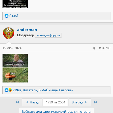
Р
Ё-МАЁ
е
а
к
anderman
ц
Модератор
Команда форума
и
и
:
15 Июн 2024
#34.780
Р
v999a
,
Читатель
,
Ё-МАЁ
и ещё 1 человек
е
а
к
Первый
Последн
Назад
1739 из 2004
Вперёд
ц
и
Войдите или зарегистрируйтесь для ответа.