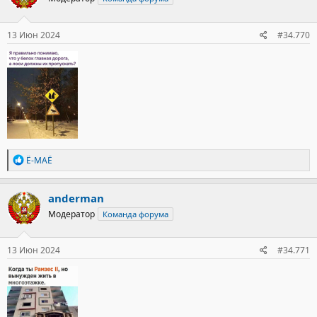
и
:
13 Июн 2024
#34.770
Р
Ё-МАЁ
е
а
к
anderman
ц
Модератор
Команда форума
и
и
:
13 Июн 2024
#34.771