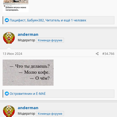
Р
Пацифист
,
Бабуин382
,
Читатель
и ещё 1 человек
е
а
к
anderman
ц
Модератор
Команда форума
и
и
:
13 Июн 2024
#34.766
Р
Островитянин
и
Ё-МАЁ
е
а
к
anderman
ц
Модератор
Команда форума
и