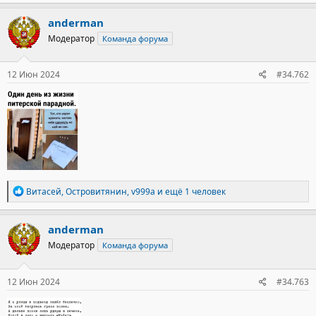
а
к
anderman
ц
Модератор
Команда форума
и
и
:
12 Июн 2024
#34.762
Р
Витасей
,
Островитянин
,
v999a
и ещё 1 человек
е
а
к
anderman
ц
Модератор
Команда форума
и
и
:
12 Июн 2024
#34.763