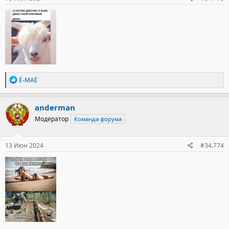
Р
Ё-МАЁ
е
а
к
anderman
ц
Модератор
Команда форума
и
и
:
13 Июн 2024
#34.774