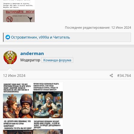
Последнее редактирование:
12 Июн 2024
Р
Островитянин
,
v999a
и
Читатель
е
а
к
anderman
ц
Модератор
Команда форума
и
и
:
12 Июн 2024
#34.764