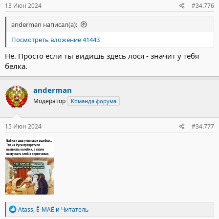
13 Июн 2024
#34.776
anderman написал(а):
Посмотреть вложение 41443
Не. Просто если ты видишь здесь лося - значит у тебя
белка.
anderman
Модератор
Команда форума
15 Июн 2024
#34.777
Р
Atass
,
Ё-МАЁ
и
Читатель
е