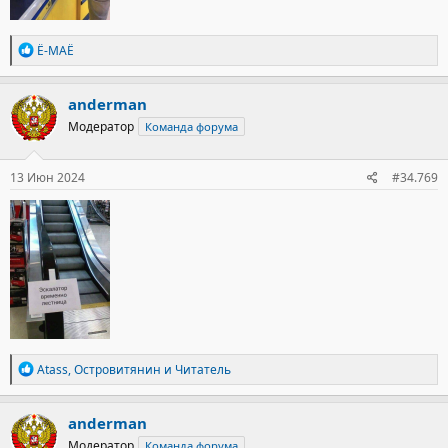
Р
Ё-МАЁ
е
а
к
anderman
ц
Модератор
Команда форума
и
и
:
13 Июн 2024
#34.769
Р
Atass
,
Островитянин
и
Читатель
е
а
к
anderman
ц
Модератор
Команда форума
и