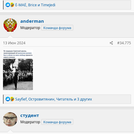
Р
Ё-МАЁ
,
Brice
и
TimeJedi
е
а
к
anderman
ц
Модератор
Команда форума
и
и
:
13 Июн 2024
#34.775
Р
Sayfief
,
Островитянин
,
Читатель
и 3 других
е
а
к
студент
ц
Модератор
Команда форума
и
и
: