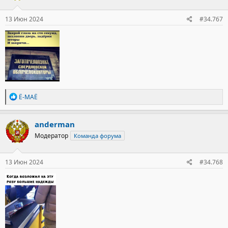
и
:
13 Июн 2024
#34.767
Р
Ё-МАЁ
е
а
к
anderman
ц
Модератор
Команда форума
и
и
:
13 Июн 2024
#34.768