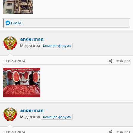
Р
Ё-МАЁ
е
а
к
anderman
ц
Модератор
Команда форума
и
и
:
13 Июн 2024
#34.772
anderman
Модератор
Команда форума
13 Июн 2024
#34.773