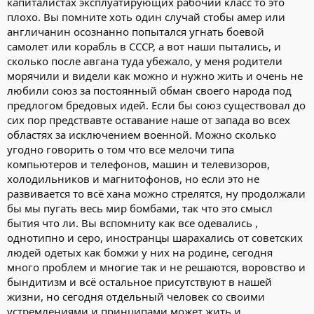
капиталистах эксплуатирующих рабочий класс то это
плохо. Вы помните хоть один случай стобы амер или
англичанин осознанно попытался угнать боевой
самолет или корабль в СССР, а вот наши пытались, и
сколько после авгана туда убежало, у меня родители
морячили и видели как можно и нужно жить и очень не
любили союз за постоянный обман своего народа под
предлогом бредовых идей. Если бы союз существовал до
сих пор предствавте оставание наше от запада во всех
областях за исключением военной. Можно сколько
угодно говорить о том что все мелочи типа
компьютеров и телефонов, машин и телевизоров,
холодильников и магнитофонов, но если это не
развивается то всё хана можно стрелятся, ну продолжали
бы мы пугать весь мир бомбами, так что это смысл
бытия что ли. Вы вспомниту как все одевались ,
однотипно и серо, иностранцы шарахались от советских
людей одетых как бомжи у них на родине, сегодня
много проблем и многие так и не решаются, воровство и
бындитизм и всё остальное присутствуют в нашей
жизни, но сегодня отдельный человек со своими
устремлениями и принципами может жить и