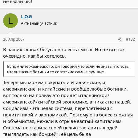
не взяли бы!
L.O.G
L
Активный участник
26 Апр 2007
#132
В ваших словах безусловно есть смысл. Но не всё так
очевидно, как бы хотелось.
Вспомните Жванецкого, он говорил что если не знать что есть
итальянские ботинки то советские самые лучшие.
Теперь мы можем покупать и итальянские, и
американские, и китайские и вообще любые ботинки,
вот только на пользу это пойдёт итальянской/
американской/китайской экономике, а никак не нашей.
Социализм - эта целая система, переплетённая с
полититикой и экономикой. Поэтому она более сложная
и объёмистая, нежели в отрыве взятый капитализм.
Система не ставила своей целью заставить людей
"выглядеть как бомжей", её цель была