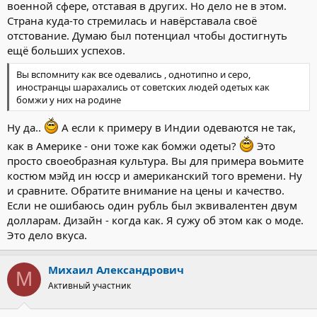
военной сфере, отставая в других. Но дело не в этом.
Страна куда-то стремилась и навёрставала своё
отстование. Думаю был потенциал чтобы достигнуть
ещё больших успехов.
Вы вспомниту как все одевались , однотипно и серо,
иностранцы шарахались от советских людей одетых как
бомжи у них на родине
Ну да..
А если к примеру в Индии одеваются не так,
как в Америке - они тоже как бомжи одеты?
Это
просто своеобразная культура. Вы для примера воьмите
костюм мэйд ин юсср и американский того времени. Ну
и сравните. Обратите внимание на цены и качество.
Если не ошибаюсь один рубль был эквивалентен двум
долларам. Дизайн - когда как. Я сужу об этом как о моде.
Это дело вкуса.
Михаил Александрович
М
Активный участник