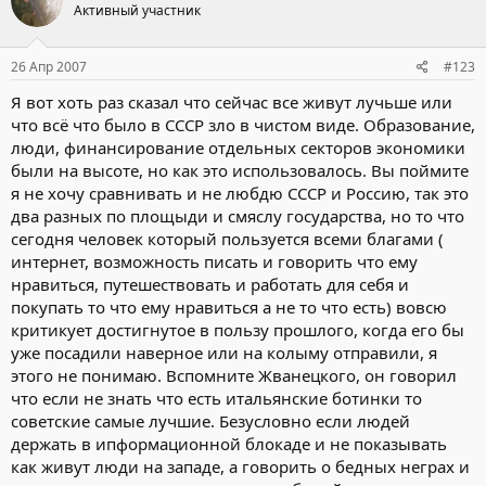
Активный участник
26 Апр 2007
#123
Я вот хоть раз сказал что сейчас все живут лучьше или
что всё что было в СССР зло в чистом виде. Образование,
люди, финансирование отдельных секторов экономики
были на высоте, но как это использовалось. Вы поймите
я не хочу сравнивать и не любдю СССР и Россию, так это
два разных по площыди и смяслу государства, но то что
сегодня человек который пользуется всеми благами (
интернет, возможность писать и говорить что ему
нравиться, путешествовать и работать для себя и
покупать то что ему нравиться а не то что есть) вовсю
критикует достигнутое в пользу прошлого, когда его бы
уже посадили наверное или на колыму отправили, я
этого не понимаю. Вспомните Жванецкого, он говорил
что если не знать что есть итальянские ботинки то
советские самые лучшие. Безусловно если людей
держать в ипформационной блокаде и не показывать
как живут люди на западе, а говорить о бедных неграх и