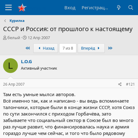
Вход
Регистрация
Курилка
СССР и Россия: от прошлого к настоящему
А
Д
белый
12 Апр 2007
в
а
Первый
Последний
Назад
7 из 8
Вперёд
т
т
о
а
р
н
L.O.G
L
т
а
Активный участник
е
ч
м
а
ы
л
26 Апр 2007
#121
а
Там есть умные мылси авторов.
Всё именно так, как и написано - вы ведь вспоминаете
талончики, которые были в конце жизни СССР, хотя Союз
по сути закончился с приходом Горбачёва, зато
забываете что социальный сектор в Союзе был во много
раз лучше развит, что финансировалась наука и армия
гораздо лучше чем сейчас, и того что было рядовому