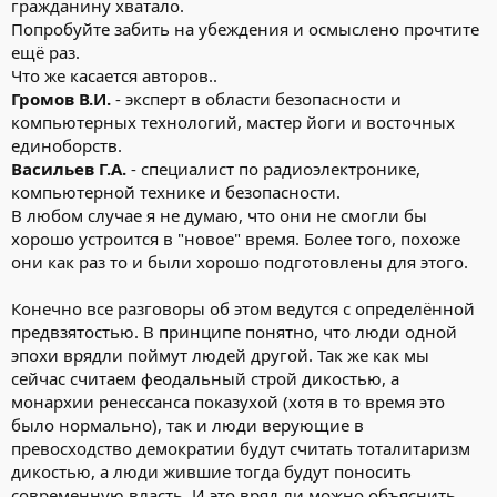
гражданину хватало.
Попробуйте забить на убеждения и осмыслено прочтите
ещё раз.
Что же касается авторов..
Громов В.И.
- эксперт в области безопасности и
компьютерных технологий, мастер йоги и восточных
единоборств.
Васильев Г.А.
- специалист по радиоэлектронике,
компьютерной технике и безопасности.
В любом случае я не думаю, что они не смогли бы
хорошо устроится в "новое" время. Более того, похоже
они как раз то и были хорошо подготовлены для этого.
Конечно все разговоры об этом ведутся с определённой
предвзятостью. В принципе понятно, что люди одной
эпохи врядли поймут людей другой. Так же как мы
сейчас считаем феодальный строй дикостью, а
монархии ренессанса показухой (хотя в то время это
было нормально), так и люди верующие в
превосходство демократии будут считать тоталитаризм
дикостью, а люди жившие тогда будут поносить
современную власть. И это вряд ли можно объяснить