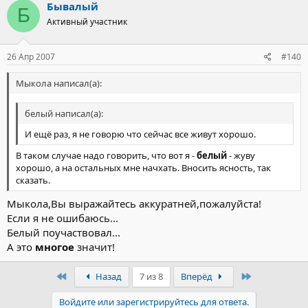
Бывалый
Б
Активный участник
26 Апр 2007
#140
Мыкола написал(а):
белый написал(а):
И ещё раз, я не говорю что сейчас все живут хорошо.
В таком случае надо говорить, что вот я -
белый
- жуву
хорошо, а на остальных мне начхать. Вносить ясность, так
сказать.
Мыкола,Вы выражайтесь аккуратней,пожалуйста!
Если я не ошибаюсь...
Белый поучаствовал...
А это
многое
значит!
Первый
Последний
Назад
7 из 8
Вперёд
Войдите или зарегистрируйтесь для ответа.