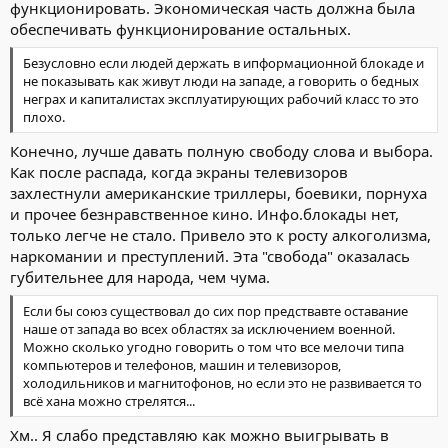
функционировать. Экономическая часть должна была
обеспечивать функционирование остальных.
Безусловно если людей держать в ипформационной блокаде и
не показывать как живут люди на западе, а говорить о бедных
неграх и капиталистах эксплуатирующих рабочий класс то это
плохо.
Конечно, лучше давать полную свободу слова и выбора.
Как после распада, когда экраны телевизоров
захлестнули американские триллеры, боевики, порнуха
и прочее безнравственное кино. Инфо.блокады нет,
только легче не стало. Привело это к росту алкоголизма,
наркомании и преступлений. Эта "свобода" оказалась
губительнее для народа, чем чума.
Если бы союз существовал до сих пор предствавте оставание
наше от запада во всех областях за исключением военной.
Можно сколько угодно говорить о том что все мелочи типа
компьютеров и телефонов, машин и телевизоров,
холодильников и магнитофонов, но если это не развивается то
всё хана можно стрелятся...
Хм.. Я слабо представляю как можно выигрывать в