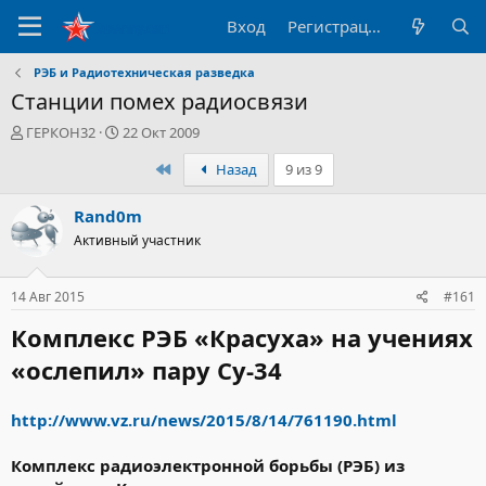
Вход
Регистрация
РЭБ и Радиотехническая разведка
Станции помех радиосвязи
А
Д
ГЕРКОН32
22 Окт 2009
в
а
Первый
Назад
9 из 9
т
т
о
а
р
н
Rand0m
т
а
Активный участник
е
ч
м
а
ы
л
14 Авг 2015
#161
а
Комплекс РЭБ «Красуха» на учениях
«ослепил» пару Су-34
http://www.vz.ru/news/2015/8/14/761190.html
Комплекс радиоэлектронной борьбы (РЭБ) из