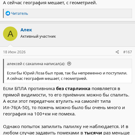
А сейчас география мешает, с геометрией.
Р
Читатель
е
а
к
Алек
А
ц
Активный участник
и
и
:
18 Июн 2026
#167
алексей с сахалина написал(а):
Если бы Юрий Лоза был прав, так бы непременно и поступили.
А сейчас география мешает, с геометрией.
Если БПЛА противника
без старлинка
появляется в
прямой видимости, то его приёмник можно бы спалить.
А если этот передатчик втулить на самолёт типа
Ил-76(А-50), то пожечь можно было бы очень много и
география на 100+км не помеха.
Однако попыток запилить палилку не наблюдается. И в
любом случае задавить помехами в
тысячи
раз меньше