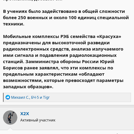
В учениях было задействовано в общей сложности
более 250 военных и около 100 единиц специальной
техники.
Мобильные комплексы РЭБ семейства «Красуха»
предназначены для высокоточной разведки
радиоэлектронных средств, анализа излучаемого
ими сигнала и подавления радиолокационных
станций. Замминистра обороны России Юрий
Борисов ранее заявлял, что эти комплексы по
предельным характеристикам «обладают
возможностями, которые превосходят параметры
западных образцов».
Р
Михаил С.
,
БЧ-5
и
Tigr
е
а
к
X2X
ц
Активный участник
и
и
: