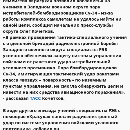
семейства «Красуха» позволил «ослепить» на
учениях в Западном военном округе пару
истребителей-бомбардировщиков Су-34 - из-за
работы комплекса самолетам не удалось найти ни
одной цели, сообщил начальник пресс-службы
округа Олег Кочетков.
«В рамках проведения тактико-специального учения
с отдельной бригадой радиоэлектронной борьбы
Западного военного округа специалисты РЭБ
успешно обеспечили защиту системы управления
войсками от ракетного удара истребительной
условного противника. Пара бомбардировщиков
Су-34, имитирующая тактический удар ракетами
класса «воздух – поверхность» по наземным
пунктам управления, не смогла обнаружить цели и
навести на них средства авиационного поражения»,
- рассказал
ТАСС
Кочетков.
В ходе другого эпизода учений специалисты РЭБ с
помощью «Красуха» нанесли радиоэлектронный
удар по системе управления войсками условного
противника, добавил он.