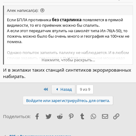
Алек написал(а):
Если БПЛА противника
без старлинка
появляется в прямой
видимости, то его приёмник можно бы спалить.
А если этот передатчик втулить на самолёт типа Ил-76(А-50), то
пожечь можно было бы очень много и география на 100+км не
помеха.
Однако попыток запилить палилку не наблюдается. И в любом
случае задавить помехами в
тысячи
раз меньше мощи надо
Нажмите, чтобы раскрыть...
чем для убивания приёмника.
И в экипажи таких станций синтетиков экрорированных
Для того что бы из РЭБа сделать уничтожитель нужно
набирать.
мощность увеличить пусть в ~100 раз. Мощность РЭБ типа
Красуха это 30кВт. Увеличиваем до 3МВт.
Первый
Назад
9 из 9
Радиотелескоп РТ-70 надо ещё в десять раз увеличить и будет
Войдите или зарегистрируйтесь для ответа.
вам счастье
Посмотреть вложение 63168
Facebook
Twitter
Reddit
Pinterest
Tumblr
WhatsApp
Электронна
Ссылка
Поделиться: