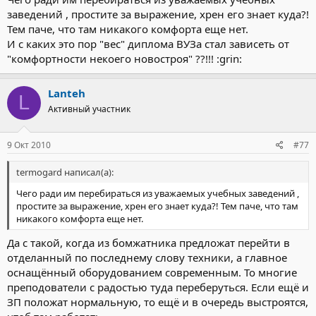
заведений , простите за выражение, хрен его знает куда?!
Тем паче, что там никакого комфорта еще нет.
И с каких это пор "вес" диплома ВУЗа стал зависеть от
"комфортности некоего новостроя" ??!!! :grin:
Lanteh
L
Активный участник
9 Окт 2010
#77
termogard написал(а):
Чего ради им перебираться из уважаемых учебных заведений ,
простите за выражение, хрен его знает куда?! Тем паче, что там
никакого комфорта еще нет.
Да с такой, когда из бомжатника предложат перейти в
отделанный по последнему слову техники, а главное
оснащённый оборудованием современным. То многие
преподователи с радостью туда переберуться. Если ещё и
ЗП положат нормальную, то ещё и в очередь выстроятся,