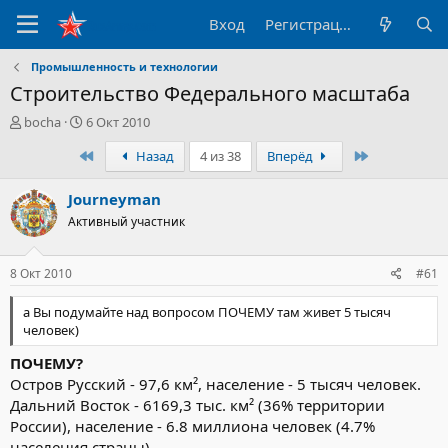
Вход
Регистрация
Промышленность и технологии
Строительство Федерального масштаба
А
Д
bocha
6 Окт 2010
в
а
Первый
Последний
Назад
4 из 38
Вперёд
т
т
о
а
р
н
Journeyman
т
а
Активный участник
е
ч
м
а
ы
л
8 Окт 2010
#61
а
а Вы подумайте над вопросом ПОЧЕМУ там живет 5 тысяч
человек)
ПОЧЕМУ?
Остров Русский - 97,6 км², население - 5 тысяч человек.
Дальний Восток - 6169,3 тыс. км² (36% территории
России), население - 6.8 миллиона человек (4.7%
населения страны)