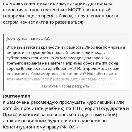
по морю, и нет никаких камуникаций, для начала
освоения острова нужен был МОСТ, про который
говорили еще со времен Союза, с появлением моста
остром начнет активно развиваться)
Journeyman написал(а):
Это называется из крайности в крайность. Либо все помираем в
нищите и разрухе, либо подавай зимние олимпиады в
субтропиках стоимостью 20 миллиардов долларов. Вы
третьего варианта не видете? Например обновить ЖК фонд
города Владивостока или Воронежа? Или проложить новое
покрытие на Владимирских авто-дорогах? Или обеспечить
военных жильём? Или построить детские сады? Или
обеспечить врачей и учителей достойной зарплатой? Или
Нажмите, чтобы раскрыть...
подготовить страну к лету 2011 года? Или подготовить страну к
зиме 2010 года? Или повысить зарплату учёным которые валят
Journeyman
из страны пачками, создать им адекватную времени базу? Или,
я Вам очень рекомендую прослушать курс лекций (или
или, или...
хотя бы прочитать учебник) по ТГП (Теория Государства и
Права) и многие ваши вопросы отпадут сами сабой)
Вы все отлично знаете и без меня, знаете, что наша страна
а так же не лишним будет почитать учебник по
нуждается и требует всего, кроме олимпиады и мостов на
Конституционному праву РФ :OK-)
безжизненные скалы.