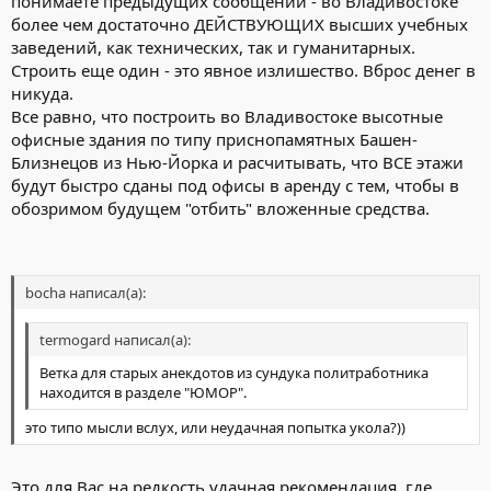
понимаете предыдущих сообщений - во Владивостоке
более чем достаточно ДЕЙСТВУЮЩИХ высших учебных
заведений, как технических, так и гуманитарных.
Строить еще один - это явное излишество. Вброс денег в
никуда.
Все равно, что построить во Владивостоке высотные
офисные здания по типу приснопамятных Башен-
Близнецов из Нью-Йорка и расчитывать, что ВСЕ этажи
будут быстро сданы под офисы в аренду с тем, чтобы в
обозримом будущем "отбить" вложенные средства.
bocha написал(а):
termogard написал(а):
Ветка для старых анекдотов из сундука политработника
находится в разделе "ЮМОР".
это типо мысли вслух, или неудачная попытка укола?))
Это для Вас на редкость удачная рекомендация, где