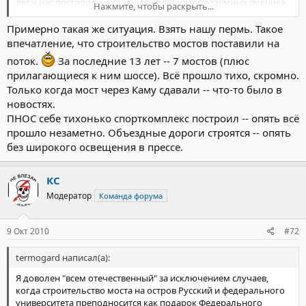
лет у нас построили и сдали два больших подземных рудника,
Нажмите, чтобы раскрыть...
строятся еще два. А когда посылаем материалы (готовые) на
центральные каналы, то в ответ слышим - ПЛАТИТЕ (и много
Примерно такая же ситуация. Взять нашу пермь. Такое
много нулей!). Зато если самолет упадет, или там еще какое
впечатление, что строительство мостов поставили на
ЧП, телефоны оборвут и БАЛЬШИЕ гонорары обещают...
поток.
За последние 13 лет -- 7 мостов (плюс
прилагающиеся к ним шоссе). Всё прошло тихо, скромно.
Только когда мост через Каму сдавали -- что-то было в
новостях.
ПНОС себе тихонько спорткомплекс построил -- опять всё
прошло незаметно. Объездные дороги строятся -- опять
без широкого освещения в прессе.
КС
Модератор
Команда форума
9 Окт 2010
#72
termogard написал(а):
Я доволен "всем отечественный" за исключением случаев,
когда строительство моста на остров Русский и федерального
университета преподносится как подарок Федерального