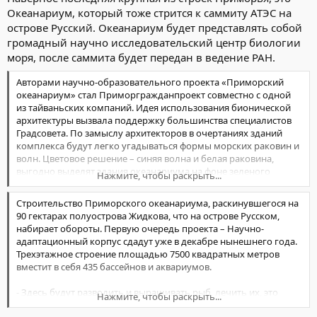
Океанариум, который тоже стрится к саммиту АТЭС на
острове Русский. Океанариум будет представлять собой
громадный научно исследовательский центр биологии
моря, после саммита будет передан в ведение РАН.
Авторами научно-образовательного проекта «Приморский
океанариум» стал Приморгражданпроект совместно с одной
из тайваньских компаний. Идея использования бионической
архитектуры вызвала поддержку большинства специалистов
Градсовета. По замыслу архитекторов в очертаниях зданий
комплекса будут легко угадываться формы морских раковин и
волн. Цветовое решение – синяя волна и белая раковина,
выгодно выделят здания океанариума на фоне зеленого
Нажмите, чтобы раскрыть...
массива.
Строительство Приморского океанариума, раскинувшегося на
По словам главного архитектора ОАО
90 гектарах полуострова Жидкова, что на острове Русском,
«Приморгражданпроекта» Владимира Воробьева комплекс
набирает обороты. Первую очередь проекта – Научно-
будет состоять из нескольких объектов: въездной и парковой
адаптационный корпус сдадут уже в декабре нынешнего года.
зон, научно-адаптационного корпуса, зоны инженерных
Трехэтажное строение площадью 7500 квадратных метров
сооружений и охраны памятников истории и культуры
вместит в себя 435 бассейнов и аквариумов.
(оборонительные сооружения острова), и непосредственно
основного здания океанариума.
- Здесь будут разводить и выращивать рыб, лечить их, это
Нажмите, чтобы раскрыть...
здание не будет предназначено для туристов, - рассказывает
Главное здание будет выполнено в форме перевернутой