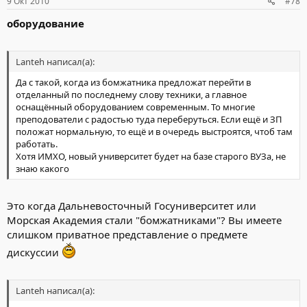
9 Окт 2010
#78
оборудование
Lanteh написал(а):
Да с такой, когда из бомжатника предложат перейти в
отделанный по последнему слову техники, а главное
оснащённый оборудованием современным. То многие
преподователи с радостью туда переберуться. Если ещё и ЗП
положат нормальную, то ещё и в очередь выстроятся, чтоб там
работать.
Хотя ИМХО, новый университет будет на базе старого ВУЗа, не
знаю какого
Это когда Дальневосточный Госуниверситет или
Морская Академия стали "бомжатниками"? Вы имеете
слишком приватное представление о предмете
дискуссии
Lanteh написал(а):