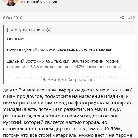
Активный участник
8 Окт 2010
#62
Journeyman написал(а):
ПОЧЕМУ?
Остров Русский - 97,6 км², население - 5 тысяч человек.
Дальний Восток - 6169,3 тыс. км² (36% территории России),
население - 6.8 миллиона человек (4.7% населения страны)
А теперь подумайте, почему на острове Русский живёт 5 тысяч
Нажмите, чтобы раскрыть...
человек.
да что Вы мне все свои циферьки даете, я их и так знаю)
я Вам про другое, посмотрите на население Владика, и
посмотрите на на сам город на фотографиях и на карте)
У Владика есть потенциал развития, но ему НЕКУДА
развиваться, логическим выходим видется остров
Русский, который является частью города, но
строительство на нем дороже в среднем на 40-50% ,
потому что все строй материалы нужно вести на пароме