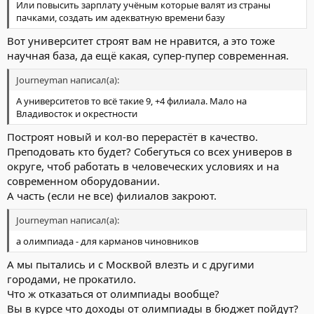
Или повысить зарплату учёным которые валят из страны
пачками, создать им адекватную времени базу
Вот университет строят вам не нравится, а это тоже
научная база, да ещё какая, супер-пупер современная.
Journeyman написал(а):
А университетов то всё такие 9, +4 филиала. Мало на
Владивосток и окрестности
Построят новый и кол-во перерастёт в качество.
Преподовать кто будет? Собегуться со всех универов в
округе, чтоб работать в человеческих условиях и на
современном оборудовании.
А часть (если не все) филиалов закроют.
Journeyman написал(а):
а олимпиада - для карманов чиновников
А мы пытались и с Москвой влезть и с другими
городами, не прокатило.
Что ж отказаться от олимпиады вообще?
Вы в курсе что доходы от олимпиады в бюджет пойдут?