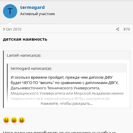
termogard
T
Активный участник
9 Окт 2010
#76
детская наивность
Lanteh написал(а):
termogard написал(а):
И сколько времени пройдет, прежде чем диплом ДФУ
будет ЧЕГО-ТО "весить" по сравнинию с дипломами ДВГУ,
Дальневосточного Технического Университета,
Медицинского Университета или Морской Академии имени
Невельского (все перечисленные ВУЗы находятся во
Нажмите, чтобы раскрыть...
Владивостоке).
Как только, лучшие преподоватили из этих вузов переберуться
Нажмите, чтобы раскрыть...
в местечко по комфортнее, так сразу диплом начнёт весить, да
поболее чем существующих вузов.
Чего ради им перебираться из уважаемых учебных