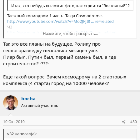
Итак, кто-нибудь выложит фото, как строится "Восточный" ?
Таежный космодром 1 часть. Taiga Cosmodrome.
http://www.youtube.com/watch?v=Mo2JFJI8 ... re=related
Ч2
http://www.youtube.com/watch?v=zPqC-HuO ... re=related
Нажмите, чтобы раскрыть...
Рождение космодрома. Послушаем Путина, пока ведут только
Так это все планы на будущее. Ролику про
геологоразведку.
Нажмите, чтобы раскрыть...
http://www.youtube.com/watch?v=HYT5RW8i_JA
геологоразведку несколько месяцев уже.
Пиар был, Путин был, первый камень был, а где
строительство? :???:
Еще такой вопрос. Зачем космодрому на 2 стартовых
комплекса (4 старта) город на 10000 человек?
bocha
Активный участник
10 Окт 2010
#80
v32 написал(а):