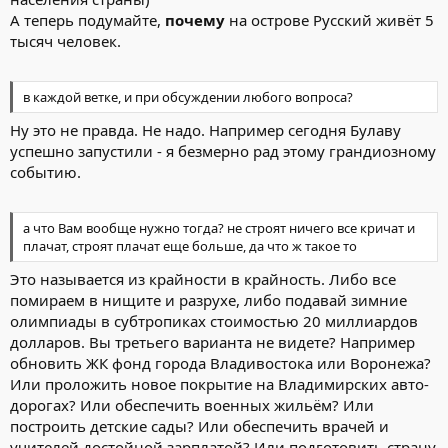
А теперь подумайте,
почему
на острове Русский живёт 5
тысяч человек.
в каждой ветке, и при обсуждении любого вопроса?
Ну это не правда. Не надо. Например сегодня Булаву
успешно запустили - я безмерно рад этому грандиозному
событию.
а что Вам вообще нужно тогда? не строят ничего все кричат и
плачат, строят плачат еще больше, да что ж такое то
Это называется из крайности в крайность. Либо все
помираем в нищите и разрухе, либо подавай зимние
олимпиады в субтропиках стоимостью 20 миллиардов
долларов. Вы третьего варианта не видете? Например
обновить ЖК фонд города Владивостока или Воронежа?
Или проложить новое покрытие на Владимирских авто-
дорогах? Или обеспечить военных жильём? Или
построить детские сады? Или обеспечить врачей и
учителей достойной зарплатой? Или подготовить страну