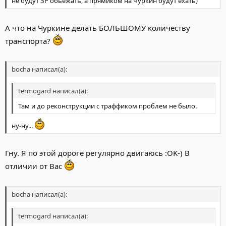
не будут ЗР обьежать, а прямиком на Чуркин будут ехать)
А что на Чуркине делать БОЛЬШОМУ количеству
транспорта?
bocha написал(а):
termogard написал(а):
Там и до реконструкции с траффиком проблем не было.
ну-ну...
Гну. Я по этой дороге регулярно двигаюсь :OK-) В
отличии от Вас
bocha написал(а):
termogard написал(а):