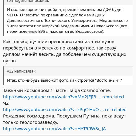
termogard написал(а):
И сколько времени пройдет, прежде чем диплом ДФУ будет
ЧЕГО-ТО "весить" по сравнинию с дипломами ДВГУ,
Дальневосточного Технического Университета, Медицинского
Университета или Морской Академии имени Невельского (все
перечисленные ВУЗы находятся во Владивостоке).
Как только, лучшие преподоватили из этих вузов
переберуться в местечко по комфортнее, так сразу
диплом начнёт весить, да поболее чем существующих
вузов.
v32 написал(а):
Итак, кто-нибудь выложит фото, как строится "Восточный" ?
Таежный космодром 1 часть. Taiga Cosmodrome.
http://www.youtube.com/watch?v=Mo2JFJI8 ... re=related
Ч2
http://www.youtube.com/watch?v=zPqC-HuO ... re=related
Рождение космодрома. Послушаем Путина, пока ведут
только геологоразведку.
http://www.youtube.com/watch?v=HYT5RW8i_JA