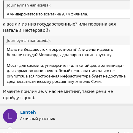
Journeyman написал(а):
А университетов то всё такие 9, +4 филиала.
а все ли из низ государственные? или поовина аля
Натальи Нестеровой?
Journeyman написал(а):
Мало на Владивосток и окрестности? Или деньги девать
больше некуда? Миллиарды долларов тратят в пустоту.
Мост - для саммита, университет - для китайцев, а олимпиада -
для карманов чиновников. Ясный пень она нисколько не
окупится, а вся построенная инфраструктура будет не доступна
среднестатистическому россиянину-жителю Сочи.
Имейте приличие, у нас не митинг, такие речи не
пройдут :good:
Lanteh
L
Активный участник