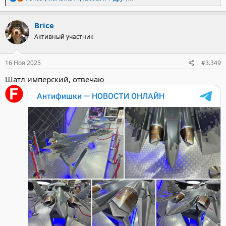
е
а
к
Brice
ц
Активный участник
и
и
:
16 Ноя 2025
#3.349
Шатл имперский, отвечаю