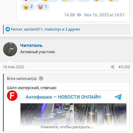
Р
Fencer
,
warlam311
,
maksimys
и 3 других
е
а
к
Читатель
ц
Активный участник
и
и
:
16 Ноя 2025
#3.350
Brice написал(а):
Шатл имперский, отвечаю
Нажмите, чтобы раскрыть...