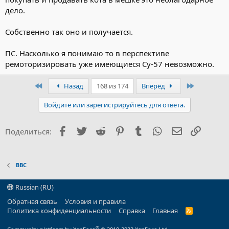
дело.
Собственно так оно и получается.
ПС. Насколько я понимаю то в перспективе
ремоторизировать уже имеющиеся Су-57 невозможно.
Первый
Последни
Назад
168 из 174
Вперёд
Войдите или зарегистрируйтесь для ответа.
Facebook
Twitter
Reddit
Pinterest
Tumblr
WhatsApp
Электронна
Ссылка
Поделиться:
ВВС
Russian (RU)
Обратная связь
Условия и правила
Политика конфиденциальности
Справка
Главная
R
S
S
®