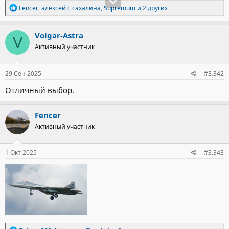
Р
Fencer
,
алексей с сахалина
,
Supremum
и 2 других
е
а
к
Volgar-Astra
V
ц
Активный участник
и
и
:
29 Сен 2025
#3.342
Отличный выбор.
Fencer
Активный участник
1 Окт 2025
#3.343