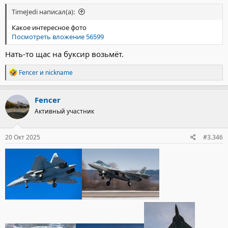
TimeJedi написал(а):
Какое интересное фото
Посмотреть вложение 56599
Нать-то щас на буксир возьмёт.
Р
Fencer
и
nickname
е
а
к
Fencer
ц
Активный участник
и
и
:
20 Окт 2025
#3.346