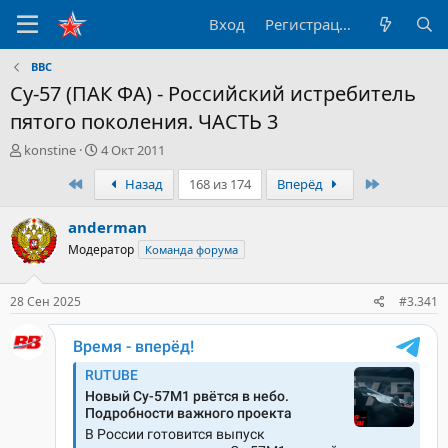
Вход
Регистрация
ВВС
Су-57 (ПАК ФА) - Российский истребитель
пятого поколения. ЧАСТЬ 3
А
Д
konstine
4 Окт 2011
в
а
Первый
Последни
Назад
168 из 174
Вперёд
т
т
о
а
р
н
anderman
т
а
Модератор
Команда форума
е
ч
м
а
ы
л
28 Сен 2025
#3.341
а