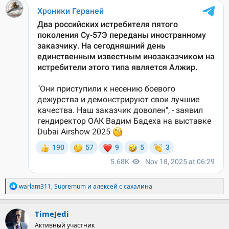
Р
warlam311
,
Supremum
и
алексей с сахалина
е
а
к
TimeJedi
ц
Активный участник
и