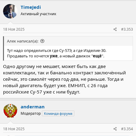
скорость может достичь 1,9 – 2М.
TimeJedi
@RussianArms
Активный участник
#авиация
@divgen | divgen.ru | Ⓜ️ Max
18 Ноя 2025
#3.353
Алек написал(а):
Тут надо определиться где Су-57Э, а где Изделие-30.
Продавать то хочется
уже
, а новый движок "
ещё
".
Одно другому не мешает, может быть как две
комплектации, так и банально контракт заключённый
сейчас, это самолёт через год-два, не раньше. Тогда и
новый двигатель будет уже. ЕМНИП, с 26 года
российские Су-57 уже с ним будут.
anderman
Модератор
Команда форума
18 Ноя 2025
#3.354