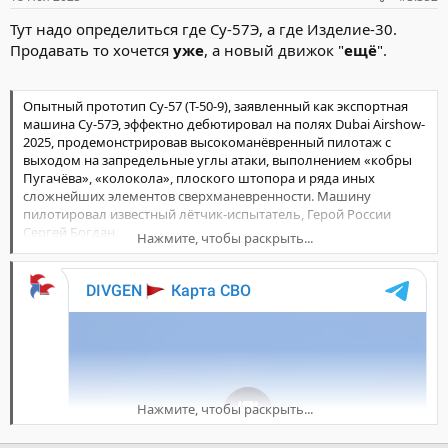
Тут надо определиться где Су-57Э, а где Изделие-30.
Продавать то хочется
уже
, а новый движок "
ещё
".
Опытный прототип Су-57 (Т-50-9), заявленный как экспортная
машина Су-57Э, эффектно дебютировал на полях Dubai Airshow-
2025, продемонстрировав высокоманëвренный пилотаж с
выходом на запредельные углы атаки, выполнением «кобры
Пугачёва», «колокола», плоского штопора и ряда иных
сложнейших элементов сверхманевренности. Машину
пилотировал известный лётчик-испытатель, Герой России
Сергей Богдан
Нажмите, чтобы раскрыть...
Как отмечают международные обозреватели, показ Су-57Э в
Дубае перекликается со знаковой демонстрацией советского
перехватчика МиГ-31 в 1990 году, подчёркивая продолжение
традиций экспорта высокотехнологичных вооружений. Об
этом сообщает издание «Бизнес Журнал: Центр».
Одной из ключевых особенностей машины является
способность продолжительного полёта со сверхзвуковой
Нажмите, чтобы раскрыть...
крейсерской скоростью 1,6 – 1,7М даже без задействования
форсажного режима, и это с двигателями АЛ-41Ф1, в то время
как с двигателями «Изделие-30» сверхзвуковая крейсерская