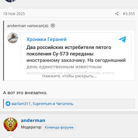
и
:
18 Ноя 2025
#3.355
anderman написал(а):
Нажмите, чтобы раскрыть...
А вот это внезапно.
Р
warlam311
,
Supremum
и
Читатель
е
а
к
anderman
ц
Модератор
Команда форума
и
и
: