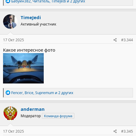
Р
Бабуин382
,
Читатель
,
TimeJedi
и 2 других
е
а
к
TimeJedi
ц
Активный участник
и
и
:
17 Окт 2025
#3.344
Какое интересное фото
Р
Fencer
,
Brice
,
Supremum
и 2 других
е
а
к
anderman
ц
Модератор
Команда форума
и
и
:
17 Окт 2025
#3.345