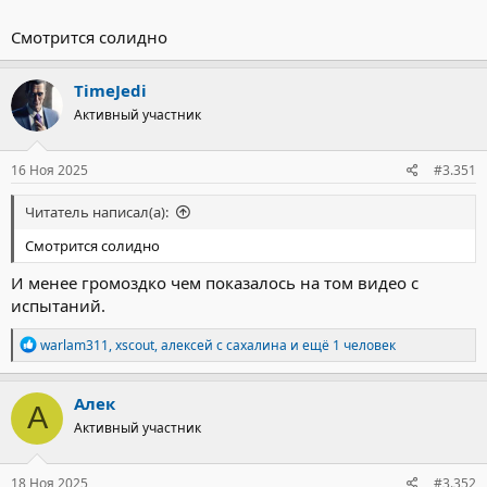
Смотрится солидно
TimeJedi
Активный участник
16 Ноя 2025
#3.351
Читатель написал(а):
Смотрится солидно
И менее громоздко чем показалось на том видео с
испытаний.
Р
warlam311
,
xscout
,
алексей с сахалина
и ещё 1 человек
е
а
к
Алек
А
ц
Активный участник
и
и
:
18 Ноя 2025
#3.352