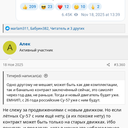
Р
warlam311
,
Бабуин382
,
Читатель
и 3 других
е
а
к
Алек
А
ц
Активный участник
и
и
:
18 Ноя 2025
#3.360
TimeJedi написал(а):
Одно другому не мешает, может быть как две комплектации,
так и банально контракт заключённый сейчас, это самолёт
через год-два, не раньше. Тогда и новый двигатель будет уже.
ЕМНИП, с 26 года российские Су-57 уже с ним будут.
Не слежу за продвижениями с новым движком. Но если
лётных Су-57 с ним ещё нету, (а их похоже нету) то
контракт может быть только на старых движках. Ибо
покупать и продавать кота в мешке это неблагодарное