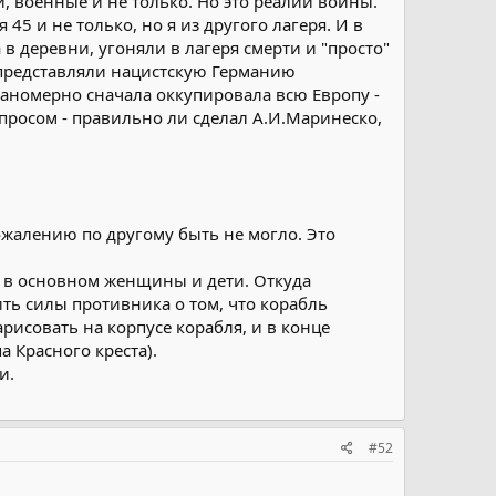
, военные и не только. Но это реалии войны.
45 и не только, но я из другого лагеря. И в
в деревни, угоняли в лагеря смерти и "просто"
, представляли нацистскую Германию
планомерно сначала оккупировала всю Европу -
опросом - правильно ли сделал А.И.Маринеско,
ожалению по другому быть не могло. Это
и в основном женщины и дети. Откуда
ть силы противника о том, что корабль
исовать на корпусе корабля, и в конце
 Красного креста).
и.
#52