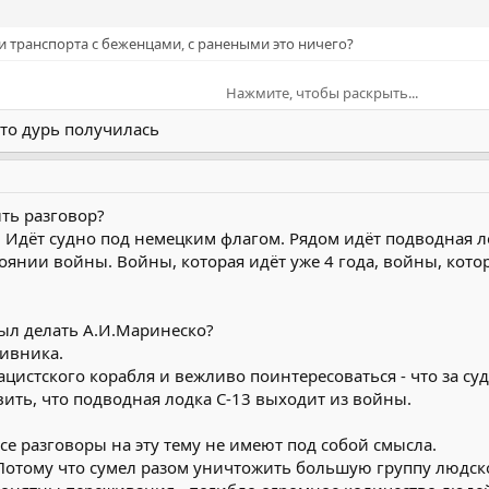
и транспорта с беженцами, с ранеными это ничего?
Нажмите, чтобы раскрыть...
/watch?v=bmyq2OJOVDw
 то дурь получилась
ума. Admin /
Нажмите, чтобы раскрыть...
Нажмите, чтобы раскрыть...
ть разговор?
 Идёт судно под немецким флагом. Рядом идёт подводная л
тоянии войны. Войны, которая идёт уже 4 года, войны, кот
был делать А.И.Маринеско?
тивника.
ацистского корабля и вежливо поинтересоваться - что за судн
явить, что подводная лодка С-13 выходит из войны.
се разговоры на эту тему не имеют под собой смысла.
 Потому что сумел разом уничтожить большую группу людск