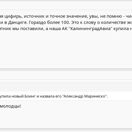
ая цифирь, источник и точное значение, увы, не помню - чи
 в Данциге. Гораздо более 100. Это к слову о количестве э
ятник мы поставили, а наша АК "КалининградАвиа" купила 
упила новый Боинг и назвала его "Александр Маринеско".
к молодцы!