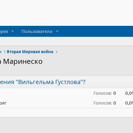
ерея
Пользователи
я
Вторая Мировая война
а Маринеско
ения "Вильгельма Густлова"?
Голосов:
0
0,0
олг
Голосов:
0
0,0