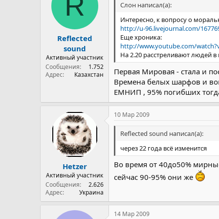
R
Слон написал(а):
Интересно, к вопросу о мораль
http://u-96.livejournal.com/16776
Еще хроника:
Reflected
http://www.youtube.com/watc
sound
На 2.20 расстреливают людей в 
Активный участник
Сообщения
1.752
Первая Мировая - стала и п
Адрес
Казахстан
Времена белых шарфов и вопр
ЕМНИП , 95% погибших тогда 
10 Мар 2009
Reflected sound написал(а):
через 22 года всё изменится
Во время от 40до50% мирны
Hetzer
Активный участник
сейчас 90-95% они же
Сообщения
2.626
Адрес
Украина
14 Мар 2009