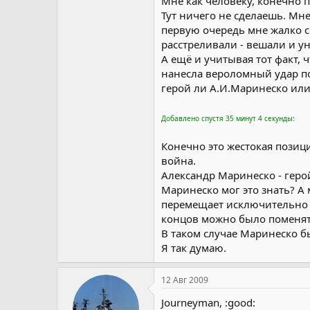
Мне как человеку, конечно 
Тут ничего не сделаешь. Мне
первую очередь мне жалко с
расстреливали - вешали и у
А ещё и учитывая тот факт, 
нанесла вероломный удар по 
герой ли А.И.Маринеско или
Добавлено спустя 35 минут 4 секунды:
Конечно это жестокая позиц
война.
Александр Маринеско - геро
Маринеско мог это знать? А
перемещает исключительно м
концов можно было поменять
В таком случае Маринеско б
Я так думаю.
12 Авг 2009
Journeyman, :good: