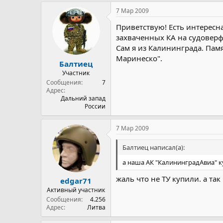
7 Мар 2009
Приветствую! Есть интересн
захваченных КА на судоверфи
Сам я из Калининграда. Пам
Маринеско".
Балтиец
Участник
Сообщения
7
Адрес
Дальний запад
России
7 Мар 2009
Балтиец написал(а):
а наша АК "КалининградАвиа" к
жаль что не ТУ купили. а та
edgar71
Активный участник
Сообщения
4.256
Адрес
Литва