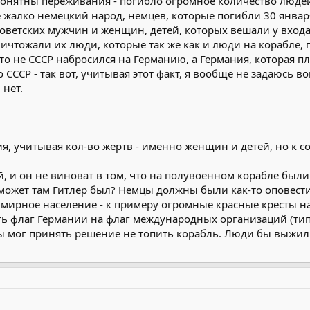
понятны переживания - погибло огромное количество людей
 жалко немецкий народ, немцев, которые погибли 30 января 
оветских мужчин и женщин, детей, которых вешали у входа 
ничтожали их люди, которые так же как и люди на корабле
что не СССР набросился на Германию, а Германия, которая 
СССР - так вот, учитывая этот факт, я вообще не задаюсь в
 нет.
ия, учитывая кол-во жертв - именно женщин и детей, но к с
й, и он не виноват в том, что на полувоенном корабле был
 может там Гитлер был? Немцы должны были как-то оповести
ирное население - к примеру огромные красные кресты нар
 флаг Германии на флаг международных организаций (типа
ы мог принять решение не топить корабль. Люди бы выжил