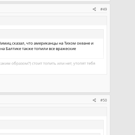
#49
Нимиц сказал, что американцы на Тихом океане и
 на Балтике также топили все вражеские
аким образом?) стоит топить или нет, утопят тебя
мела.
#50