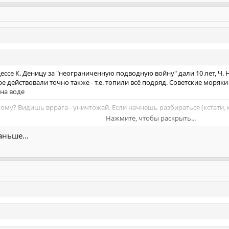
ссе К. Деницу за "неограниченную подводную войну" дали 10 лет, Ч. 
действовали точно также - т.е. топили всё подряд. Советские моряки
 на воде
ому? Видишь вррага - уничтожай. Если начнешь разбираться (кстати, к
Нажмите, чтобы раскрыть...
аньше...
ность участия Германии в подводной войне особого значения уже не и
Нажмите, чтобы раскрыть...