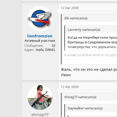
12 Авг 2009
dik написал(а):
Lavrenty написал(а):
lionfromzion
Когда на Нюрнбергском проце
Активный участник
британцы в Средиземном море 
Сообщения
32
плавсредства, что держались
Адрес
Haifa, ISRAEL
А разве на войне можно по друг
самого.
Жаль, что он это не сделал р
Тем более, в 1945 году возмож
Леон
12 Авг 2009
shirag77 написал(а):
Daywalker написал(а):
shirag77