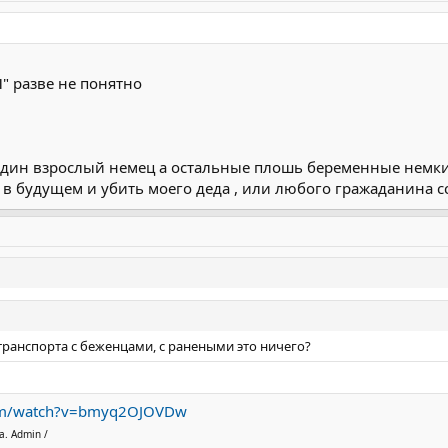
" разве не понятно
один взрослый немец а остальные плошь беременные немки
в будущем и убить моего деда , или любого гражаданина сс
транспорта с беженцами, с ранеными это ничего?
com/watch?v=bmyq2OJOVDw
а. Admin /