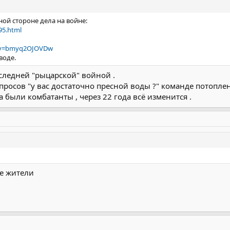
ной стороне дела на войне:
95.html
h?v=bmyq2OJOVDw
воде.
оследней "рыцарской" войной .
осов "у вас достаточно пресной воды ?" команде потопленно
были комбатанты , через 22 года всё изменится .
е жители