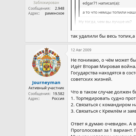
Заблокирован
edgar71 написал(а):
Сообщения
2.948
а то что немцы топили наш
Адрес
раменское
Ну тогда, чем вы лучше их?
После
http://www.youtube.com
так удалили бы весь топик,а
/ удалено - нарушение п.2.9 Правил фор
12 Авг 2009
Не понимаю, о чём может бы
Идёт Вторая Мировая война.
Государства находятся в сос
советских жизней.
Journeyman
Активный участник
Что в таком случае должен 
Сообщения
19.582
1. Торпедировать судно про
Адрес
Россия
2. Связаться с командиром н
3. Связаться с Кремлём и за
Ответ я думаю очевиден. А в
Проголосовал за 1 вариант.