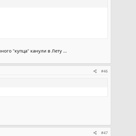
го "купца" канули в Лету ...
#46
#47