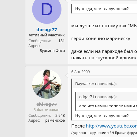
D
Ну тогда, чем вы лучше их?
мы лучше их потому как "МЫ
dorogi77
Активный участник
герой конечно маринеску
Сообщения
181
Адрес
Буркина Фасо
даже если на параходе был 
нажать на спусковой крючек 
6 Авг 2009
Daywalker написал(а):
edgar71 написал(а):
shirag77
а то что немцы топили наши 
Заблокирован
Ну тогда, чем вы лучше их?
Сообщения
2.948
Адрес
раменское
После
http://www.youtube.
/ удалено - нарушение п.2.9 Правил форум