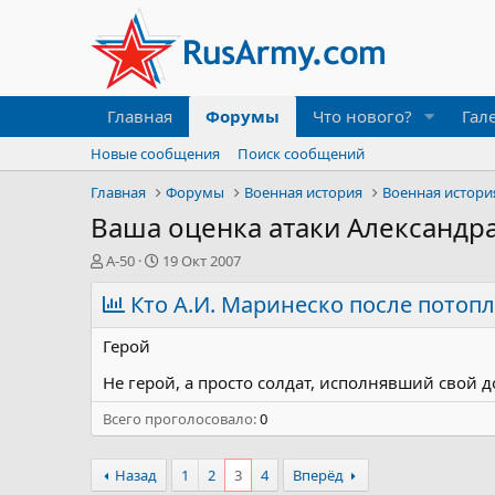
Главная
Форумы
Что нового?
Гал
Новые сообщения
Поиск сообщений
Главная
Форумы
Военная история
Военная истори
Ваша оценка атаки Александр
А
Д
А-50
19 Окт 2007
в
а
т
Кто А.И. Маринеско после потопл
т
о
а
р
н
Герой
т
а
е
ч
Не герой, а просто солдат, исполнявший свой д
м
а
Всего проголосовало
ы
л
0
а
Назад
1
2
3
4
Вперёд