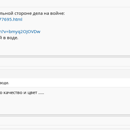
альной стороне дела на войне:
677695.html
tch?v=bmyq2OJOVDw
 в воде.
воде.
 качество и цвет .....