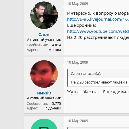
10 Мар 2009
Интересно, к вопросу о мор
http://u-96.livejournal.com/1
Еще хроника:
http://www.youtube.com/wa
Слон
На 2.20 расстреливают людей
Активный участник
Сообщения
4.014
Адрес
Москва
10 Мар 2009
Слон написал(а):
На 2.20 расстреливают людей в 
Жуть.... Жесть..... Еще удивило
ник69
Активный участник
Сообщения
5.775
Адрес
г. Донецк
10 Мар 2009