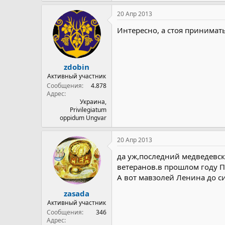
20 Апр 2013
Интересно, а стоя принимат
zdobin
Активный участник
Сообщения
4.878
Адрес
Украина,
Privilegiatum
oppidum Ungvar
20 Апр 2013
да уж,последний медведевск
ветеранов.в прошлом году П
А вот мавзолей Ленина до си
zasada
Активный участник
Сообщения
346
Адрес