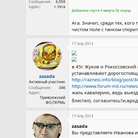
Сообщения
6.059
Адрес
г. Ухта
Добавлено спустя 4 минуты 56 секунд:
Ага. Значит, среди тех, ког
чистом поле с танком спори
17 Апр 2013
в 45г Жуков и Рокоссовский
устанавливают дорогостоящ
zasada
http://raznesi.info/blog/post/
Активный участник
http://www.forum-mil.ru/news
Сообщения
346
жаль кавалерию, ведь выезд
Адрес
Приволжский
блестел). согласитесь?и,вр
ФО,ПЕРМЬ
17 Апр 2013
zasada
Вы представляете Иванова и