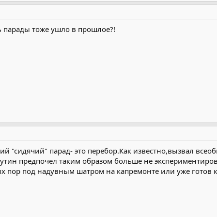
ь парады тоже ушло в прошлое?!
ий "сидячий" парад- это перебор.Как известно,вызвал всео
утин предпочел таким образом больше не экспериментиров
х пор под надувным шатром на капремонте или уже готов к П