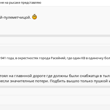
лне на рысаке представляю
кой-пулеметчицой.
1941 года, в окрестностях города Расейняй, где один КВ в одиночку б
 стоял на главнной дороге где должны были снабжатца в ты
несли значителные потери. Подбить вышло только пушкой 