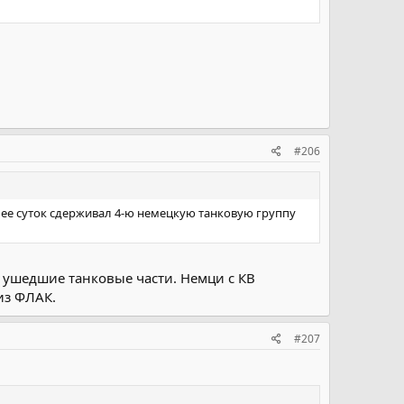
#206
олее суток сдерживал 4-ю немецкую танковую группу
л ушедшие танковые части. Немци с КВ
из ФЛАК.
#207