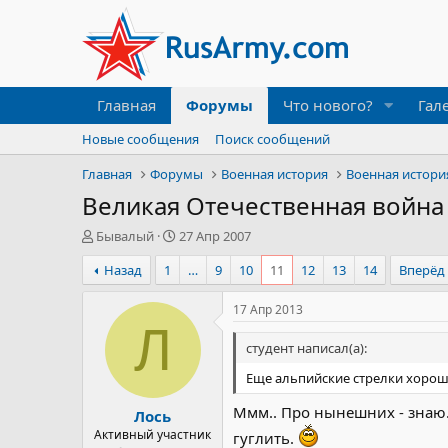
Главная
Форумы
Что нового?
Гал
Новые сообщения
Поиск сообщений
Главная
Форумы
Военная история
Военная истори
Великая Отечественная война
А
Д
Бывалый
27 Апр 2007
в
а
Назад
1
…
9
10
11
12
13
14
Вперёд
т
т
о
а
р
н
17 Апр 2013
т
а
Л
е
ч
студент написал(а):
м
а
Еще альпийские стрелки хорош
ы
л
а
Ммм.. Про нынешних - знаю. 
Лось
Активный участник
гуглить.