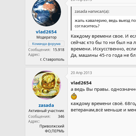
zasada написал(а):
жаль кавалерию, ведь выезд по
согласитесь?
vlad2654
Каждому времени свое. И есл
Модератор
сейчас кто бы то ни был на 
Команда форума
времени. Искусственно, если
Сообщения
15.918
Адрес
Да, машины 45-го года не б
г. Ставрополь
20 Апр 2013
vlad2654
а ведь Вы правы. однозначн
каждому времени своё. 68го
zasada
ветеранам,всё меньше и мен
Активный участник
Сообщения
346
Адрес
Приволжский
ФО,ПЕРМЬ