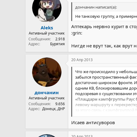
дончанин написал(а):
Не танковую группу, а примерн
Аптекарь нервно курит в ст
Aleks
:grin:
Активный участник
Сообщения
2.918
Адрес
Бурятия
Нигде не врут так, как врут 
20 Апр 2013
Что же происходило у небольшо
забылся пространственный факт
достаточно широком фронте. И 
одним KB, блокировавшим дорог
дончанин
подозревая о существовании это
Активный участник
«Плацдарм кампфгруппы Раус бы
Сообщения
9.656
левому маршруту к перекрестку
Адрес
Донецк, ДНР
за этого связь с кампфгруппой
борьбы с этим танком. Но ее де
провалилась попытка штурмовой
Исаев антисуворов
Jentz Panzertruppen, Schiffer M
оттянутую в резерв роту, это вс
20 Апр 2013