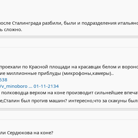
о после Сталинграда разбили, были и подразделения итальянс
ть сложно.
 проехали по Красной площади на красавцах белом и ворон
ие миллионные приблуды (микрофоны,камеры)..
8638
/v_minoboro ... 01-11-2134
 полководца верхом на коне производит сильнейшее впечат
оде,Сталин был против машин? интересно,что за скакуны б
ли Сердюкова на коне?