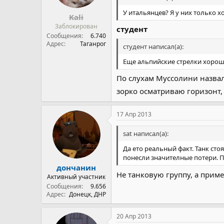
У итальянцев? Я у них только х
Kali
Заблокирован
студент
Сообщения
6.740
Адрес
Таганрог
студент написал(а):
Еще альпийские стрелки хорош
По слухам Муссолини назвал
зорко осматриваю горизонт,
17 Апр 2013
sat написал(а):
Да ето реальный факт. Танк ст
понесли значителные потери. 
дончанин
Не танковую группу, а прим
Активный участник
Сообщения
9.656
Адрес
Донецк, ДНР
20 Апр 2013