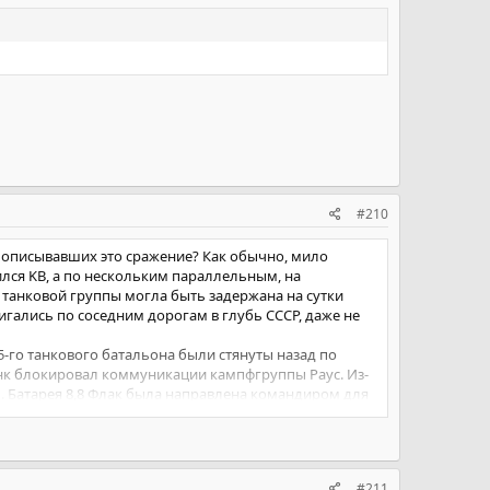
#210
, описывавших это сражение? Как обычно, мило
ился KB, а по нескольким параллельным, на
й танковой группы могла быть задержана на сутки
игались по соседним дорогам в глубь СССР, даже не
5-го танкового батальона были стянуты назад по
анк блокировал коммуникации кампфгруппы Раус. Из-
. Батарея 8,8 Флак была направлена командиром для
ла по указаниям передового наблюдателя. Кроме того,
ку из-за сильного пулеметного огня». (Thomas L.
 примерно половинка дивизии, тем более уменьшенная на
#211