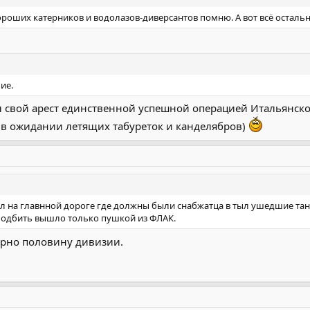
ороших катерников и водолазов-диверсантов помню. А вот всё остально
ие.
 свой арест единственной успешной операцией Итальянско
 в ожидании летящих табуреток и канделябров)
оял на главнной дороге где должны были снабжатца в тыл ушедшие тан
Подбить вышло только пушкой из ФЛАК.
ерно половину дивизии.