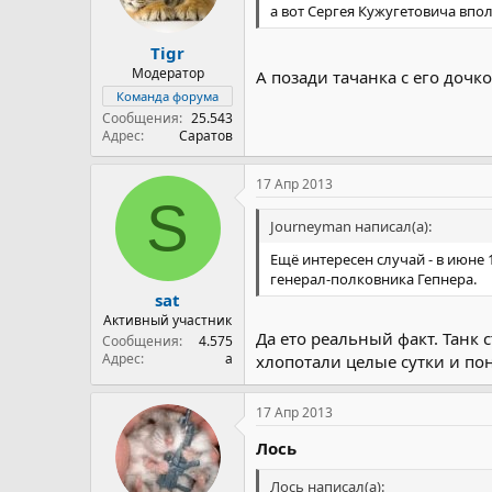
а вот Сергея Кужугетовича впо
Tigr
Модератор
А позади тачанка с его доч
Команда форума
Сообщения
25.543
Адрес
Саратов
17 Апр 2013
S
Journeyman написал(а):
Ещё интересен случай - в июне 
генерал-полковника Гепнера.
sat
Активный участник
Да ето реальный факт. Танк
Сообщения
4.575
Адрес
a
хлопотали целые сутки и по
17 Апр 2013
Лось
Лось написал(а):