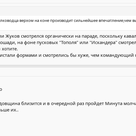
лководца верхом на коне производит сильнейшее впечатление,чем вые
и Жуков смотрелся органически на параде, поскольку кавал
лошади, на фоне пусковых "Тополя" или "Искандера" смотрел
 хотите.
листали формами и смотрелись бы хуже, чем командующий н
о
довщина близится и в очередной раз пройдет Минута молч
ьше их..