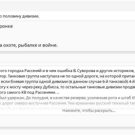
о половину дивизии.
оронке
на охоте, рыбалке и войне.
го городка Рассеняй и в чем ошибка В. Суворова и других историков
ор. Танковая группа наступала не по одной дороге, на которой прита
если боевая группа одной дивизии (в данном случае 6-й танковой) 4-
у к мосту через реку Дубисса, то остальные танковые дивизии продв
го самого KB под Рассеняем. ..
л удержан. До полудня, в качестве резерва, усиленная рота и штаб 6
 дорог северо-восточнее Рассеняя. Тем временем русский тяжелый т
 Раус была прервана на всю вторую половину дня и последующую ночь
Нажмите, чтобы раскрыть...
йствия были так же неуспешны, как и 10,5-см батареи, которая стреля
 группы саперов подорвать танк. Было невозможно приблизится к тан
ilitary History, Atlegen, PA, page 198, перевод мой). Кампфгруппа, или
е же не целая танковая группа.