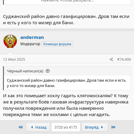
Суджанский район давно газифицирован. Дров там если
и есть у кого то мизер для бани.
anderman
Модератор
Команда форума
12 Июл 2025
#74.400
Чёрный написал(а):
Суджанский район давно газифицирован. Дров там если и есть
у кого то мизер для бани.
И как это помешает хохлу гадить клятомоскалям? К тому
же в результате боёв газовая инфраструктура наверняка
получила повреждения или была намеренно
повреждена теми же хохлами с целью нагадить.
Первый
Последн
Назад
3720 из 4175
Вперёд