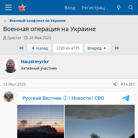
Вход
Регистрация
Военный конфликт на Украине
Военная операция на Украине
А
Д
Specter
24 Фев 2022
в
а
Первый
Последн
Назад
3720 из 4175
Вперёд
т
т
о
а
р
н
Haustmyrkr
т
а
Активный участник
е
ч
м
а
ы
л
12 Июл 2025
#74.381
а