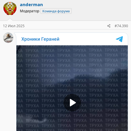
к
anderman
ц
Модератор
Команда форума
и
и
:
12 Июл 2025
#74.390