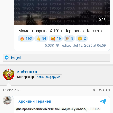
Р
TimeJedi
е
а
к
anderman
ц
Модератор
Команда форума
и
и
:
12 Июл 2025
#74.391