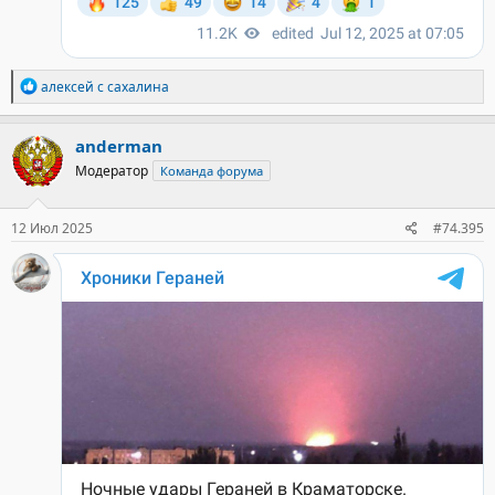
Р
алексей с сахалина
е
а
к
anderman
ц
Модератор
Команда форума
и
и
:
12 Июл 2025
#74.395