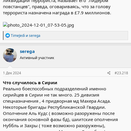
ликвидации террориста, называет его "Лидером
повстанцев", правда, оговариваясь, что за голову
террориста назначена награда в £7.9 миллионов.
Р
TimeJedi
и
serega
е
а
к
serega
ц
Активный участник
и
и
:
1 Дек 2024
#23.218
Что случилось в Сирии
Реально боеспособных подразделений именно
сирийцев в Сирии не так много. 25 дивизия
спецназначения , 4 придворная мд Махера Асада.
Некоторые бригады Республиканской Гвардии.
Ополчение Аль Кудс ( возможно разоружены после
окончания основной фазы бд), шиитские ополчения
Нуббль и Захры ( тоже возможно разоружены),