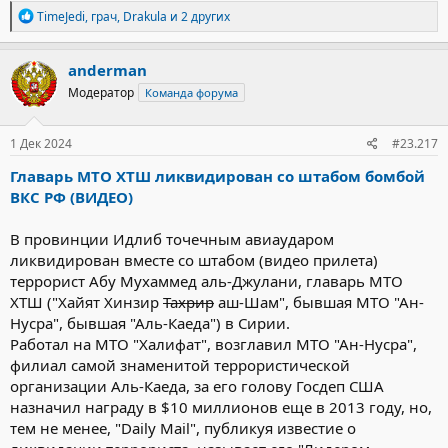
Р
TimeJedi
,
грач
,
Drakula
и 2 других
е
а
к
anderman
ц
Модератор
Команда форума
и
и
:
1 Дек 2024
#23.217
Главарь МТО ХТШ ликвидирован со штабом бомбой
ВКС РФ (ВИДЕО)
В провинции Идлиб точечным авиаударом
ликвидирован вместе со штабом (видео прилета)
террорист Абу Мухаммед аль-Джулани, главарь МТО
ХТШ ("Хайят Хинзир
Тахрир
аш-Шам", бывшая МТО "Ан-
Нусра", бывшая "Аль-Каеда") в Сирии.
Работал на МТО "Халифат", возглавил МТО "Ан-Нусра",
филиал самой знаменитой террористической
организации Аль-Каеда, за его голову Госдеп США
назначил награду в $10 миллионов еще в 2013 году, но,
тем не менее, "Daily Mail", публикуя известие о