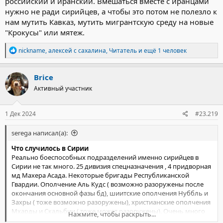
российский и иранский. Вмешаться вместе с иранцами
нужно не ради сирийцев, а чтобы это потом не полезло к
нам мутить Кавказ, мутить мигрантскую среду на новые
"Крокусы" или мятеж.
Р
nickname
,
алексей с сахалина
,
Читатель
и ещё 1 человек
е
а
к
Brice
ц
Активный участник
и
и
:
1 Дек 2024
#23.219
serega написал(а):
Что случилось в Сирии
Реально боеспособных подразделений именно сирийцев в
Сирии не так много. 25 дивизия спецназначения , 4 придворная
мд Махера Асада. Некоторые бригады Республиканской
Гвардии. Ополчение Аль Кудс ( возможно разоружены после
окончания основной фазы бд), шиитские ополчения Нуббль и
Захры ( тоже возможно разоружены), христианские ополчения
Мхарды и Скальбии ( тоже может разоружены). Очень много
Нажмите, чтобы раскрыть...
мотивированных и боеспособных кадровых военных погибло