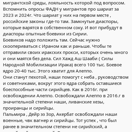
мигрантской среды, лояльность которой под вопросом.
Вспомнить опросы ФАДН у мигрантов про шариат за
2023 и 2024г. Что шариат у них на первом месте ,
российские законы где-то там. Замкнутые диаспоры,
которые варятся в собственном соку. И вот прибудут в
диаспоры опытные боевики из Сирии.
Боевиков надо положить там. Сейчас нужно
скоопериваться с Ираном как и раньше. Чтобы те
отправили своих иракских прокси, которых очень много
и они маятся без дела. Сил Хажд Аш Шааби ( Силы
Народной Мобилизации Ирака) всего 100 тыс. Боевое
ядро 20-40 тыс. Этого хватит для Алеппо.
Они станут пехотой, наши помогут с неба , руководством
и советниками, вокруг этого ядра собрать оставшиеся
боеспособные части сирийцев. Как в 2016г. при
освобождении Алеппо. Освобождали Алеппо в 2016.г в
значительной степени наши, ливанские хезы,
проиранцы и сирийцы.
Пальмира , Дейр эз Зор, Акербат освобождали наши
военные, чвк вагнер и сирийцы. Тот успех , что был
ранее в значительном степени не сирийский, а