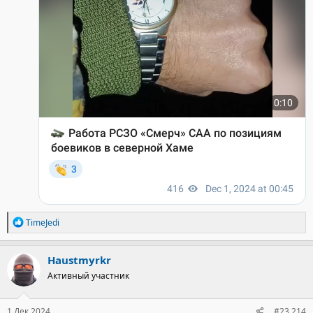
Р
TimeJedi
е
а
к
Haustmyrkr
ц
Активный участник
и
и
:
1 Дек 2024
#23.214