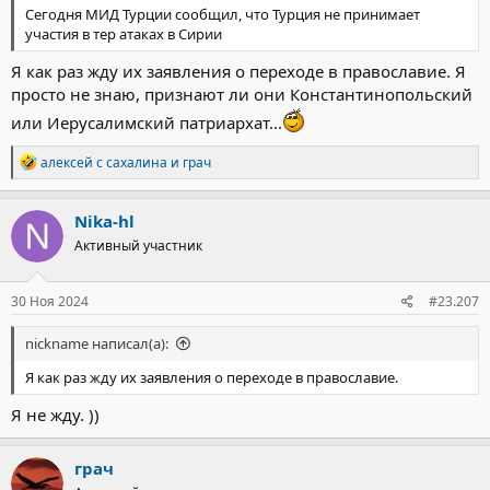
Сегодня МИД Турции сообщил, что Турция не принимает
участия в тер атаках в Сирии
Я как раз жду их заявления о переходе в православие. Я
просто не знаю, признают ли они Константинопольский
или Иерусалимский патриархат...
Р
алексей с сахалина
и
грач
е
а
к
Nika-hl
ц
Активный участник
и
и
:
30 Ноя 2024
#23.207
nickname написал(а):
Я как раз жду их заявления о переходе в православие.
Я не жду. ))
грач