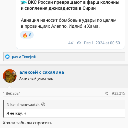
Р
грач
и
TimeJedi
е
а
к
алексей с сахалина
ц
Активный участник
и
и
:
1 Дек 2024
#23.215
Nika-hl написал(а):
Я не жду. ))
Хохла забыли спросить.