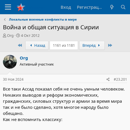
Вход
Регистрация
Локальные военные конфликты в мире
Война и общая ситуация в Сирии
А
Д
Org
4 Окт 2012
в
а
Первый
Последн
Назад
1161 из 1181
Вперёд
т
т
о
а
р
н
Org
т
а
Активный участник
е
ч
м
а
ы
л
30 Ноя 2024
#23.201
а
Все таки Ассад показал себя не очень умным человеком.
Никаких выводов и реформ экономических,
гражданских, силовых структур и армии за время мира
так и не было сделано, хотя многое народу было
обещано.
Как не вспомнить классику: