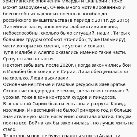
христианские ополчения Мхарды и Скальбии ( тоже
может разоружены). Очень много мотивированных и
боеспособных кадровых военных погибло до
российского вмешательства (в период с 2011г. до 2015).
Линейные части, ополчения слабомотивированы,
небоеспособны, сколько было ситуаций, наши , Тигры с
большим трудом отобьют что-либо ( ту же Пальмиру),
части,которые их сменят, не устоят и сольют.
Тут в Идлибе и Алеппо оказались именно такие части.
Сразу встали на тапки.
Не стоит забывать после 2020г. ( когда закончились бои
в Идлибе) был ковид и в Сирии. Лира обесценилась хз
на сколько. Люди выживали.
Основные нефтяные и газовые ресурсы в Заевфратье.
Основные плодородные земли, где за сезон снимают 3
урожая, тоже в зоне контроля курдов и пиндосов.
В остальной Сирии была и есть .опа и разруха. Ковид,
изоляция. Инвестиций не было.Примерно год и больше
значительную часть населения охватила апатия. Людям
пох на все. Война как бы закончилась , но лучше жить не
стало.
Те, которым пох, не будут сражаться ни за Асада, ни