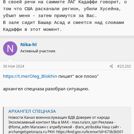
В своей речи на саммите ЛАГ Кадаффи говорит, о
том что США раскачали регион, убили Хусейна,
убъют меня - затем примутся за Вас.
В зале сидит Башар Асад и смеется над словами
Кадаффи в этот момент.
Nika-hl
Активный участник
30 Ноя 2024
#23.202
https://t.me/Oleg_Blokhin
пишет" все плохо"
архангел спецназа разобрал ситуацию.
АРХАНГЕЛ СПЕЦНАЗА
Новости Канал военнослужащих ВДВ Доверие от народа
Эксклюзивный контент Мы в MAX - max.ru/arx_spn Реклама -
@foma_adm Магазин с атрибутикой - @arx_atributika Наш сайт -
archangelspetsnaza.ru РКН: https://knd.gov.ru/license?id=673b3b501