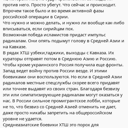
против него. Просто убегут. Что сейчас и происходит.
Впрочем такое было и во время активной фазы
российской операции в Сирии.
Что нужно и можно делать, и нужно ли вообще как-либо
вписываться, если сирийцам пох.
Возможная победа исламистов придаст импульс
радикалам. Они опять подымут голову в Средней Азии и
на Кавказе.
В рядах ХТШ узбеки,таджики, выходцы с Кавказа. Их
кураторы отправят потом в Среднюю Азию и Россию.
Чтобы кроме украинского Россия получила еще фронты.
Запад ведет войну против России везде. И этими
боевиками они воспользуются. Но если в Средней Азии
радикалов местные спецслужбы скорее всего придавят
или точнее выдавят из своих стран. Благодаря безвизу
эти или симпатизирующие радикалам могут оказаться у
нас. В России сильное промигрантское лобби, которые
не то, что безвиз со Средней Азией отменить не дает,
даже просто никабы запретить на общероссийском
уровне не удается.
Среднеазиатские боевики ХТШ это порох для