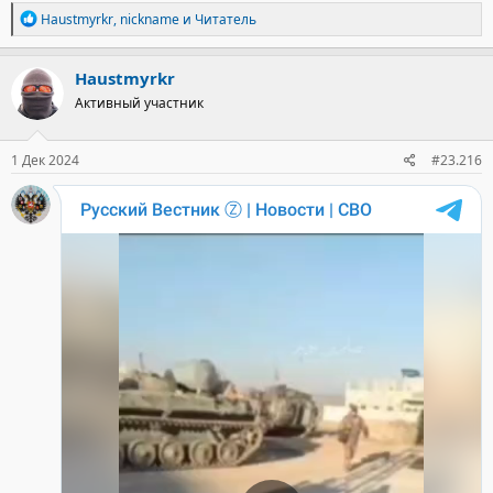
Р
Haustmyrkr
,
nickname
и
Читатель
е
а
к
Haustmyrkr
ц
Активный участник
и
и
:
1 Дек 2024
#23.216