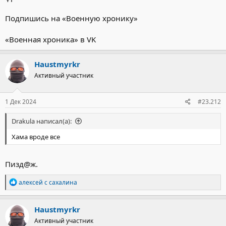
Подпишись на «Военную хронику»
⠀
«Военная хроника» в VK
Haustmyrkr
Активный участник
1 Дек 2024
#23.212
Drakula написал(а):
Хама вроде все
Пизд@ж.
Р
алексей с сахалина
е
а
к
Haustmyrkr
ц
Активный участник
и