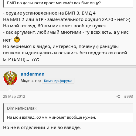
БМП по дальности кроет миномёт как бык овцу?
- орудие установленное на БМП 3, БМД 4
На БМП 2 или БТР - замечательного орудия 2А70 - нет :-(
На мой взгляд, 60 мм миномет вообще нужен.
- как аргумент, любимый многими - "у всех есть, а у нас
нет"
Но вернемся к видео, интересно, почему французы
пешком выдвинулись и остались без поддержки своей
БТР (БМП)... :???:
anderman
Модератор
Команда форума
28 Мар 2012
#993
Dim написал(а):
На мой взгляд, 60 мм миномет вообще нужен.
Но не в отделении и не во взводе.