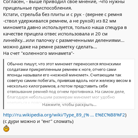
Согласен, - выше приводил свое мнение, -что нужны
прицельные приспособления.
Кстати, стрельба без плиты и с рук - (вернее с ремня
-ствол удерживался ремнем, а не рукой) из 82 мм
миномета давно используется, только наша спецура в
качестве прицела отвес использовала и 20 см
линейку...или палочку с размеченными делениями...
можно даже на ремне разметку сделать...
На счет "коленного минамета"-
Обычно пишут, что этот миномет переносился японскими
солдатами прикрепленным ремнем к ноге, отчего сами
японцы называли его «ножной миномет». Считающим так
советую самим побегать, привязав вдоль ноги железку весом в
несколько килограммов, а потом представить себе
отвязывание ремней под огнем противника. На самом деле,
благодаря небольшим размерам миномет мог удобно
крепиться к поясу, как холодное оружие.
Нажмите, чтобы раскрыть...
Так или иначе, к несчастью для американских солдат, кто-то из
переводчиков неправильно перевел это название на
http://ru.wikipedia.org/wiki/Type_89_(% ... E%EC%B8%F2
)
английский язык, обозначив его как «коленный миномет»
(с дури можно и "енг" сломать)
((англ. Knee Mortar)).
Эта ошибка привела к серии
несчастных случаев у солдат, которые пытались
использовать трофейные минометы соответственно их