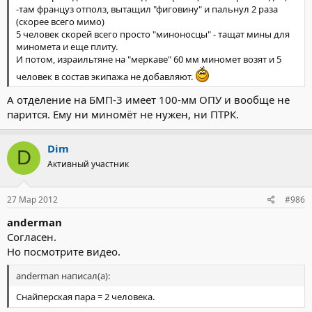
-там француз отполз, вытащил "фиговину" и пальнул 2 раза
(скорее всего мимо)
5 человек скорей всего просто "миноносцы" - тащат мины для
миномета и еще плиту.
И потом, израильтяне на "меркаве" 60 мм миномет возят и 5
человек в состав экипажа не добавляют.
А отделение на БМП-3 имеет 100-мм ОПУ и вообще не
парится. Ему ни миномёт не нужен, ни ПТРК.
Dim
D
Активный участник
27 Мар 2012
#986
anderman
Согласен.
Но посмотрите видео.
anderman написал(а):
Снайперская пара = 2 человека.