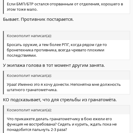
Если БМП/БТР остался оторванным от отделения, хорошего в
этом тоже мало.
Бывает. Противник постарается.
Космополит написал(а):
Бросать оружие, а тем более РПГ, когда рядом где-то
бронетехника противника, всегда чревато плохими
последствиями.
У экипажа голова в тот момент другим занята.
Космополит написал(а):
Ураа! Именно это я хочу донести. Непонятна мне должность
штатного гранатометчика.
КО подсказывает, что для стрельбы из гранатомёта.
Космополит написал(а):
Что прикажете делать гранатометчику в бою ежели его
функция не востребована? Сидеть и курить, ждать пока не
понадобится пальнуть 2-3 раза?