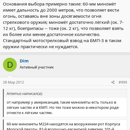
Основания выбора примерно такие: 60-мм миномёт
имеет дальность до 2000 метров, что позволяет вести
огонь, оставаясь вне зоны досягаемости огня
стрелкового оружия; миномёт достаточно лёгкий (ок. 7-
12 кг), боеприпасы -- тоже (ок. 2 кг), что позволяет взять
их более или менее достаточное количество.
Стандартный мотострелковый взвод на БМП-3 в таком
оружии практически не нуждается.
Dim
D
Активный участник
28 Мар 2012
#999
Artemus написал(а):
от например у американцев, такие миномёты есть только в
лёгких частях и в КМП. Но тех тоже можно в некотором роде
отнести к лёгким частям.
60-мм минометы М224 находятся на вооружении рот Корпуса
Морской пехоты, 82-й воздушно-десантной дивизии, 101-й