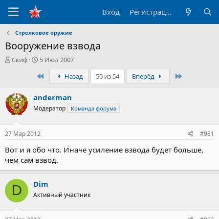
Вход
Регистрация
Стрелковое оружие
Вооружение взвода
А
Д
Скиф
5 Июл 2007
в
а
Первый
Последний
Назад
50 из 54
Вперёд
т
т
о
а
р
н
anderman
т
а
Модератор
Команда форума
е
ч
м
а
ы
л
27 Мар 2012
#981
а
Вот и я обо что. Иначе усиление взвода будет больше,
чем сам взвод.
Dim
D
Активный участник