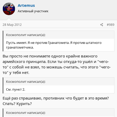
названию — упирая в колено. Трудно сказать, сколько
Artemus
раздробленных при выстреле коленных чашечек
Активный участник
незадачливых минометчиков записало на свой счет это
орудие. Так или иначе попытка произвести выстрел,
уперев опорную плиту подобным образом, гарантировано
28 Мар 2012
#989
приводила к перелому.
Космополит написал(а):
Пусть имеет. Я не против Гранатомета. Я против штатного
гранатометчика.
Вы просто не понимаете одного крайне важного
армейского принципа. Если ты откуда-то ушёл и "чего-
то" с собой не взял, то можешь считать, что этого "чего-
то" у тебя нет.
Космополит написал(а):
См. пункт 2.
Ещё раз спрашиваю, противник что будет в это время?
Спать? Курить?
Космополит написал(а):