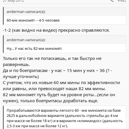
27 Мар 2012
#982
anderman написал(а):
60-мм миномёт -- 4-5 человек
-1-2 (как видно на видео) прекрасно справляются.
anderman написал(а):
Ну... У нас есть 82-мм миномёт.
Только его так не потаскаешь, и так быстро не
развернешь.
Да и по боеприпасам - у нас ~ 15 мин у них ~ 36 (? -
лучше уточнить)
С учетом, что их новые 60 мм мины по эффективности
или равны, или превосходят наши 82 мм мины.
82 мм миномет путь будет на уровне роты...(если он
нужен), только боеприпасы доработать еще.
Прорабатываются варианты легкого 60 - мм миномета на базе
2Б25 в дальнобойном варианте (дальность стрельбы до 4 км
при массе не более 18 кг) и в варианте «коммандос» (дальность
2,5-3 км при массе не более 12 кг).