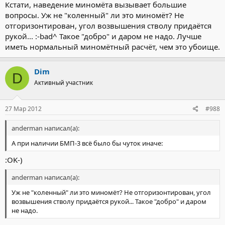
Кстати, наведение миномёта вызывает большие
вопросы. Уж не "коленный" ли это миномёт? Не
отгоризонтирован, угол возвышения стволу придаётся
рукой... :-bad^ Такое "добро" и даром не надо. Лучше
иметь нормальный миномётный расчёт, чем это убоище.
Dim
D
Активный участник
27 Мар 2012
#988
anderman написал(а):
А при наличии БМП-3 всё было бы чуток иначе:
:OK-)
anderman написал(а):
Уж не "коленный" ли это миномёт? Не отгоризонтирован, угол
возвышения стволу придаётся рукой... Такое "добро" и даром
не надо.