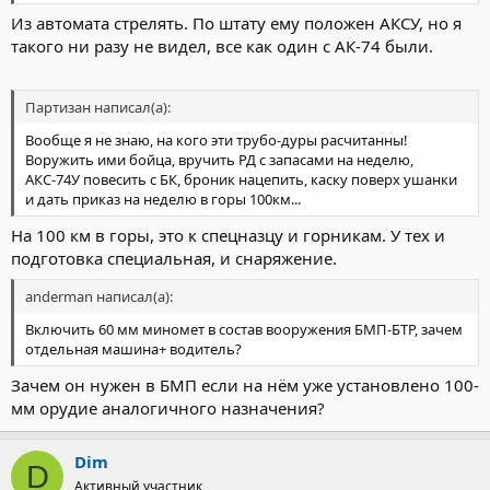
Из автомата стрелять. По штату ему положен АКСУ, но я
такого ни разу не видел, все как один с АК-74 были.
Партизан написал(а):
Вообще я не знаю, на кого эти трубо-дуры расчитанны!
Воружить ими бойца, вручить РД с запасами на неделю,
АКС-74У повесить с БК, броник нацепить, каску поверх ушанки
и дать приказ на неделю в горы 100км...
На 100 км в горы, это к спецназцу и горникам. У тех и
подготовка специальная, и снаряжение.
anderman написал(а):
Включить 60 мм миномет в состав вооружения БМП-БТР, зачем
отдельная машина+ водитель?
Зачем он нужен в БМП если на нём уже установлено 100-
мм орудие аналогичного назначения?
Dim
D
Активный участник