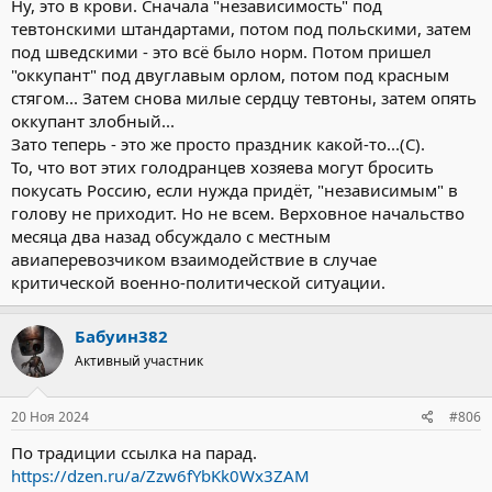
Ну, это в крови. Сначала "независимость" под
тевтонскими штандартами, потом под польскими, затем
под шведскими - это всё было норм. Потом пришел
"оккупант" под двуглавым орлом, потом под красным
стягом... Затем снова милые сердцу тевтоны, затем опять
оккупант злобный...
Зато теперь - это же просто праздник какой-то...(С).
То, что вот этих голодранцев хозяева могут бросить
покусать Россию, если нужда придёт, "независимым" в
голову не приходит. Но не всем. Верховное начальство
месяца два назад обсуждало с местным
авиаперевозчиком взаимодействие в случае
критической военно-политической ситуации.
Бабуин382
Активный участник
20 Ноя 2024
#806
По традиции ссылка на парад.
https://dzen.ru/a/Zzw6fYbKk0Wx3ZAM