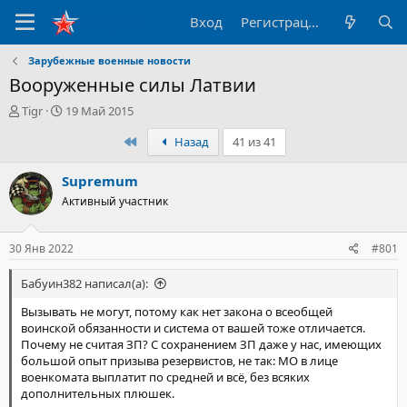
Вход
Регистрация
Зарубежные военные новости
Вооруженные силы Латвии
А
Д
Tigr
19 Май 2015
в
а
Первый
Назад
41 из 41
т
т
о
а
р
н
Supremum
т
а
Активный участник
е
ч
м
а
ы
л
30 Янв 2022
#801
а
Бабуин382 написал(а):
Вызывать не могут, потому как нет закона о всеобщей
воинской обязанности и система от вашей тоже отличается.
Почему не считая ЗП? С сохранением ЗП даже у нас, имеющих
большой опыт призыва резервистов, не так: МО в лице
военкомата выплатит по средней и всё, без всяких
дополнительных плюшек.