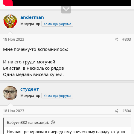
anderman
Модератор
Команда форума
18 Ноя 2023
#803
Мне почему-то вспомнилось:
И на его груди могучей
Блистая, в несколько рядов
Одна медаль висела кучей.
студент
Модератор
Команда форума
18 Ноя 2023
#804
Бабуин382 написал(а):
Ночная тренировка к очередному эпическому параду ко "дню