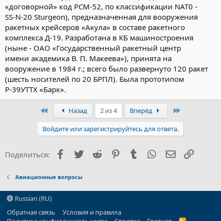
«договорной» код РСМ-52, по классификации NАТ0 -
SS-N-20 Sturgeon), предназначенная для вооружения
ракетных крейсеров «Акула» в составе ракетного
комплекса Д-19. Разработана в КБ машиностроения
(ныне - ОАО «Государственный ракетный центр
имени академика В. П. Макеева»), принята на
вооружение в 1984 г.; всего было развернуто 120 ракет
(шесть носителей по 20 БРПЛ). Была прототипом
Р-39УТТХ «Барк».
Первый
Последний
Назад
2 из 4
Вперёд
Войдите или зарегистрируйтесь для ответа.
Facebook
Twitter
Reddit
Pinterest
Tumblr
WhatsApp
Электронна
Ссылка
Поделиться:
Авиационные вопросы
Russian (RU)
Обратная связь
Условия и правила
R