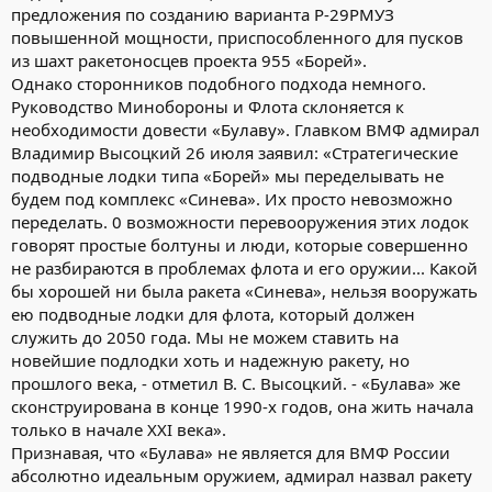
предложения по созданию варианта Р-29РМУЗ
повышенной мощности, приспособленного для пусков
из шахт ракетоносцев проекта 955 «Борей».
Однако сторонников подобного подхода немного.
Руководство Минобороны и Флота склоняется к
необходимости довести «Булаву». Главком ВМФ адмирал
Владимир Высоцкий 26 июля заявил: «Стратегические
подводные лодки типа «Борей» мы переделывать не
будем под комплекс «Синева». Их просто невозможно
переделать. 0 возможности перевооружения этих лодок
говорят простые болтуны и люди, которые совершенно
не разбираются в проблемах флота и его оружии... Какой
бы хорошей ни была ракета «Синева», нельзя вооружать
ею подводные лодки для флота, который должен
служить до 2050 года. Мы не можем ставить на
новейшие подлодки хоть и надежную ракету, но
прошлого века, - отметил В. С. Высоцкий. - «Булава» же
сконструирована в конце 1990-х годов, она жить начала
только в начале XXI века».
Признавая, что «Булава» не является для ВМФ России
абсолютно идеальным оружием, адмирал назвал ракету