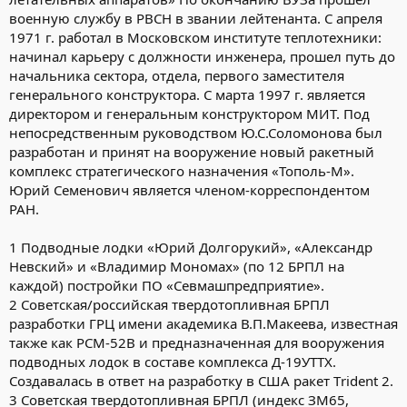
военную службу в РВСН в звании лейтенанта. С апреля
1971 г. работал в Московском институте теплотехники:
начинал карьеру с должности инженера, прошел путь до
начальника сектора, отдела, первого заместителя
генерального конструктора. С марта 1997 г. является
директором и генеральным конструктором МИТ. Под
непосредственным руководством Ю.С.Соломонова был
разработан и принят на вооружение новый ракетный
комплекс стратегического назначения «Тополь-М».
Юрий Семенович является членом-корреспондентом
РАН.
1 Подводные лодки «Юрий Долгорукий», «Александр
Невский» и «Владимир Мономах» (по 12 БРПЛ на
каждой) постройки ПО «Севмашпредприятие».
2 Советская/российская твердотопливная БРПЛ
разработки ГРЦ имени академика В.П.Макеева, известная
также как РСМ-52В и предназначенная для вооружения
подводных лодок в составе комплекса Д-19УТТХ.
Создавалась в ответ на разработку в США ракет Тrident 2.
3 Советская твердотопливная БРПЛ (индекс ЗМ65,