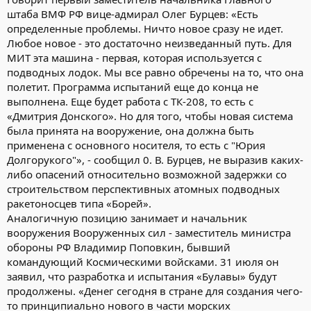
штаба ВМФ РФ вице-адмирал Олег Бурцев: «Есть
определенные проблемы. Ничто новое сразу не идет.
Любое новое - это достаточно неизведанный путь. Для
МИТ эта машина - первая, которая используется с
подводных лодок. Мы все равно обречены на то, что она
полетит. Программа испытаний еще до конца не
выполнена. Еще будет работа с ТК-208, то есть с
«Дмитрия Донского». Но для того, чтобы новая система
была принята на вооружение, она должна быть
применена с основного носителя, то есть с "Юрия
Долгорукого"», - сообщил 0. В. Бурцев, не выразив каких-
либо опасений относительно возможной задержки со
строительством перспективных атомных подводных
ракетоносцев типа «Борей».
Аналогичную позицию занимает и начальник
вооружения Вооруженных сил - заместитель министра
обороны РФ Владимир Поповкин, бывший
командующий Космическими войсками. 31 июля он
заявил, что разработка и испытания «Булавы» будут
продолжены. «Денег сегодня в стране для создания чего-
то принципиально нового в части морских