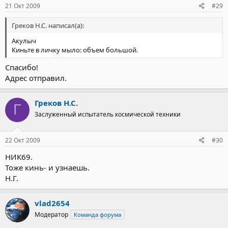
21 Окт 2009
#29
Греков Н.С. написал(а):
Акулыч
Киньте в личку мыло: объем большой.
Спасибо!
Адрес отправил.
Греков Н.С.
Г
Заслуженный испытатель космической техники
22 Окт 2009
#30
НИК69.
Тоже кинь- и узнаешь.
Н.Г.
vlad2654
Модератор
Команда форума