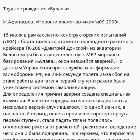
Трудное рождение «Булавы»
И.Афанасьев. «Новости космонавтики»№09 2009г.
15 июля в рамках летно-конструкторских испытаний
(ЛКИ) с борта тяжелого атомного подводного ракетного
крейсера ТК-208 «Дмитрий Донской» из акватории
Белого моря был осуществлен пуск МБР морского
базирования «Булава», окончившийся аварией. По
данным Управления пресс-службы и информации
Минобороны РФ, на 28-й секунде полета из-за сбоя на
этапе работы двигателя первой ступени ракета была
уничтожена системой самоликвидации.
Для определения причин аварии создана специальная
комиссия. В качестве предварительных выдвигаются
несколько версий случившегося. По одной из них, в
начальный период полета произошел прогар корпуса
первой ступени, стала падать тяга и появилось
отклонение ракеты от расчетной траектории, вследствие
чего она и была подорвана. Подчеркнем, что версия эта
сугубо предварительная и указывает лишь на одну из