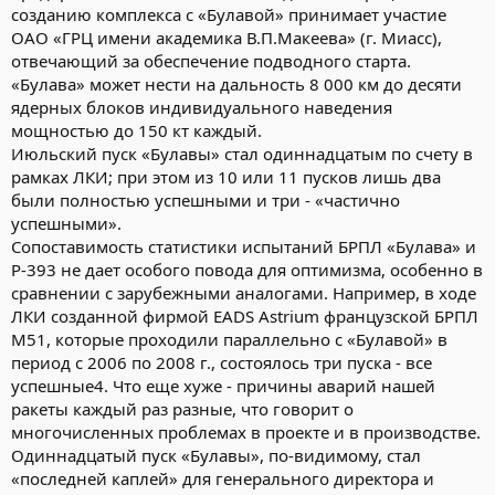
созданию комплекса с «Булавой» принимает участие
ОАО «ГРЦ имени академика В.П.Макеева» (г. Миасс),
отвечающий за обеспечение подводного старта.
«Булава» может нести на дальность 8 000 км до десяти
ядерных блоков индивидуального наведения
мощностью до 150 кт каждый.
Июльский пуск «Булавы» стал одиннадцатым по счету в
рамках ЛКИ; при этом из 10 или 11 пусков лишь два
были полностью успешными и три - «частично
успешными».
Сопоставимость статистики испытаний БРПЛ «Булава» и
Р-393 не дает особого повода для оптимизма, особенно в
сравнении с зарубежными аналогами. Например, в ходе
ЛКИ созданной фирмой ЕАDS Аstrium французской БРПЛ
М51, которые проходили параллельно с «Булавой» в
период с 2006 по 2008 г., состоялось три пуска - все
успешные4. Что еще хуже - причины аварий нашей
ракеты каждый раз разные, что говорит о
многочисленных проблемах в проекте и в производстве.
Одиннадцатый пуск «Булавы», по-видимому, стал
«последней каплей» для генерального директора и