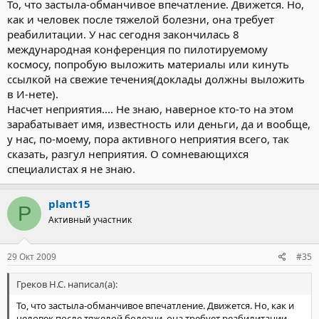
То, что застыла-обманчивое впечатление. Движется. Но,
как и человек после тяжелой болезни, она требует
реабилитации. У нас сегодня закончилась 8
международная конференция по пилотируемому
космосу, попробую выложить материалы или кинуть
ссылкой на свежие течения(доклады должны выложить
в И-нете).
Насчет неприятия.... Не знаю, наверное кто-то на этом
зарабатывает имя, известность или деньги, да и вообще,
у нас, по-моему, пора активного неприятия всего, так
сказать, разгул неприятия. О сомневающихся
специалистах я не знаю.
plant15
P
Активный участник
29 Окт 2009
#35
Греков Н.С. написал(а):
То, что застыла-обманчивое впечатление. Движется. Но, как и
человек после тяжелой болезни, она требует реабилитации.