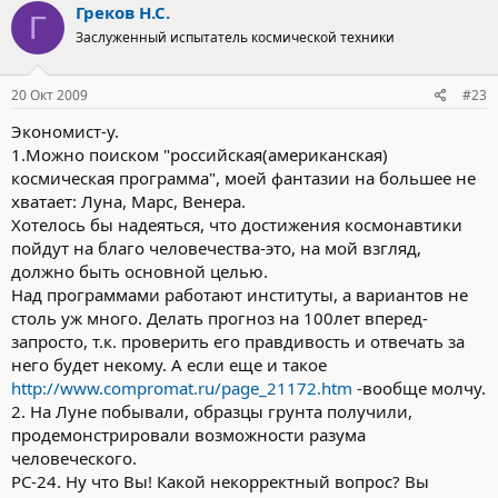
Греков Н.С.
Г
Заслуженный испытатель космической техники
20 Окт 2009
#23
Экономист-у.
1.Можно поиском "российская(американская)
космическая программа", моей фантазии на большее не
хватает: Луна, Марс, Венера.
Хотелось бы надеяться, что достижения космонавтики
пойдут на благо человечества-это, на мой взгляд,
должно быть основной целью.
Над программами работают институты, а вариантов не
столь уж много. Делать прогноз на 100лет вперед-
запросто, т.к. проверить его правдивость и отвечать за
него будет некому. А если еще и такое
http://www.compromat.ru/page_21172.htm
-вообще молчу.
2. На Луне побывали, образцы грунта получили,
продемонстрировали возможности разума
человеческого.
РС-24. Ну что Вы! Какой некорректный вопрос? Вы