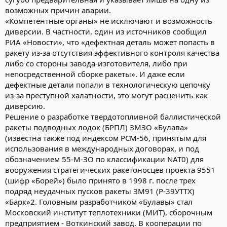
возможных причин аварии.
«Компетентные органы» не исключают и возможность
диверсии. В частности, один из источников сообщил
РИА «Новости», что «дефектная деталь может попасть в
ракету из-за отсутствия эффективного контроля качества
либо со стороны завода-изготовителя, либо при
непосредственной сборке ракеты». И даже если
дефектные детали попали в технологическую цепочку
из-за преступной халатности, это могут расценить как
диверсию.
Решение о разработке твердотопливной баллистической
ракеты подводных лодок (БРПЛ) ЗМЗО «Булава»
(известна также под индексом РСМ-56, принятым для
использования в международных договорах, и под
обозначением 55-М-ЗО по классификации NАТ0) для
вооружения стратегических ракетоносцев проекта 9551
(шифр «Борей») было принято в 1998 г. после трех
подряд неудачных пусков ракеты ЗМ91 (Р-39УТТХ)
«Барк»2. Головным разработчиком «Булавы» стал
Московский институт теплотехники (МИТ), сборочным
предприятием - Воткинский завод. В кооперации по