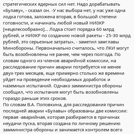
стратегических ядерных сил нет. Надо дорабатывать
«Булаву», - сказал он. -У нас выбора нет, у нас уже одна
лодка готова, заложена вторая, в большой степени
готовности, и начинать любой новый НИ0КР
[нецелесообразно]... Лодка стоит порядка 60 млрд
рублей, и НИ0КР по созданию новой ракеты - 25-30 млрд
рублей, это серьезные затраты», - заметил замглавы
Минобороны. Первоначально считалось, что ЛКИ могут
быть возобновлены не ранее, чем через полгода. По
словам одного из членов аварийной комиссии, на
расследование причин аварии потребуется не менее
двух-трех месяцев, еще примерно столько же времени
уйдет на проведение необходимых доработок и
наземных испытаний. Однако замминистра обороны
сообщил, что испытания могут быть возобновлены
гораздо раньше этих сроков.
По словам В.А. Поповкина, для расследования причин
последней аварии «Булавы» образованы две комиссии:
первая -аварийная, которая разбирается в причинах
неудачи пуска, вторая создана по личному решению
замминистра обороны и занимается контролем всего