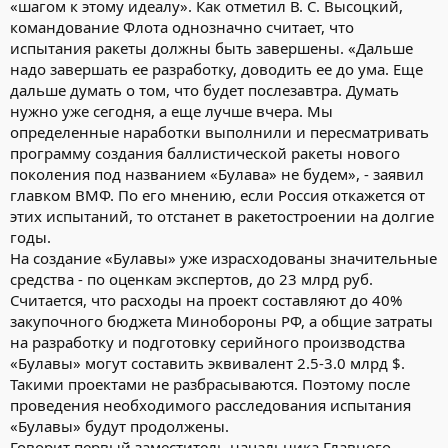
«шагом к этому идеалу». Как отметил В. С. Высоцкий,
командование Флота однозначно считает, что
испытания ракеты должны быть завершены. «Дальше
надо завершать ее разработку, доводить ее до ума. Еще
дальше думать о том, что будет послезавтра. Думать
нужно уже сегодня, а еще лучше вчера. Мы
определенные наработки выполнили и пересматривать
программу создания баллистической ракеты нового
поколения под названием «Булава» не будем», - заявил
главком ВМФ. По его мнению, если Россия откажется от
этих испытаний, то отстанет в ракетостроении на долгие
годы.
На создание «Булавы» уже израсходованы значительные
средства - по оценкам экспертов, до 23 млрд руб.
Считается, что расходы на проект составляют до 40%
закупочного бюджета Минобороны РФ, а общие затраты
на разработку и подготовку серийного производства
«Булавы» могут составить эквивалент 2.5-3.0 млрд $.
Такими проектами не разбрасываются. Поэтому после
проведения необходимого расследования испытания
«Булавы» будут продолжены.
Говорит первый заместитель начальника Главного