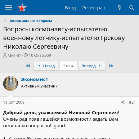
Вход
Регистрация
Авиационные вопросы
Вопросы космонавту-испытателю,
военному лётчику-испытателю Грекову
Николаю Сергеевичу
А
Д
МиГ-31
10 Окт 2009
в
а
Первый
Последний
Назад
2 из 4
Вперёд
т
т
о
а
р
н
Экономист
т
а
Активный участник
е
ч
м
а
ы
л
19 Окт 2009
#21
а
Добрый день, уважаемый Николай Сергеевич
!
Очень рад появившейся возможности задать Вам
несколько вопросов! :good:
1. Какими Вы видите реальные цели, задачи и