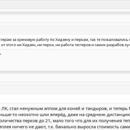
тестерам за хреновую работу по Хидзену и перкам, так те пожаловали
от этого ни Хидзен, ни перки, ни работа тестеров и самих разрабов лу
?
 ЛК, стал ненужным аппом для коней и тандыров, и теперь
ньше-то неохотно шли вперёд, даже на среднюю дистанцию
оличества перков до 21, мало того что для их получения те
ймплея ничего не дают, т.к. банально выросла стоимость сам