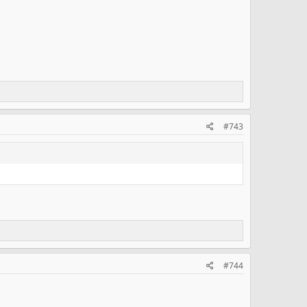
#743
#744