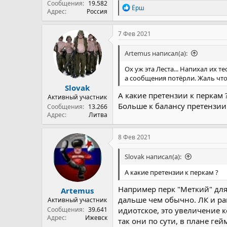
Сообщения
19.582
Р
Ёрш
Адрес
Россия
е
а
к
7 Фев 2021
ц
и
Artemus написал(а):
и
:
Ох уж эта Леста... Напихал их 
а сообщения потёрли. Жаль что 
Slovak
А какие претензии к перкам 
Активный участник
Больше к балансу претензии
Сообщения
13.266
Адрес
Литва
8 Фев 2021
Slovak написал(а):
А какие претензии к перкам ?
Например перк "Меткий" для
Artemus
дальше чем обычно. ЛК и ра
Активный участник
Сообщения
39.641
идиотское, это увеличение к
Адрес
Ижевск
так они по сути, в плане ге