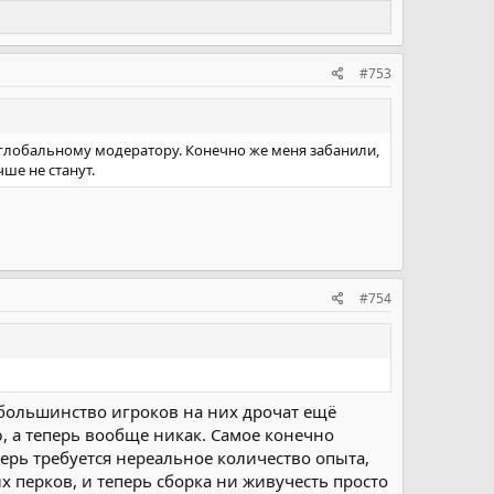
#753
сь глобальному модератору. Конечно же меня забанили,
чше не станут.
#754
 большинство игроков на них дрочат ещё
, а теперь вообще никак. Самое конечно
перь требуется нереальное количество опыта,
их перков, и теперь сборка ни живучесть просто