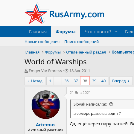
Главная
Форумы
Что нового?
Гал
Новые сообщения
Поиск сообщений
Главная
Форумы
Отвлеченный раздел
Компьюте
World of Warships
А
Д
Emger Var Emreiss
18 Авг 2011
в
а
Назад
1
…
36
37
38
39
40
Вперёд
т
т
о
а
р
н
21 Янв 2021
т
а
е
ч
Slovak написал(а):
м
а
ы
л
а сомерс разве выводят ?
а
Да, ещё через пару патчей. 
Artemus
Активный участник