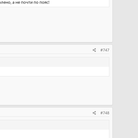
лено, а не почти по пояс!
#747
#748