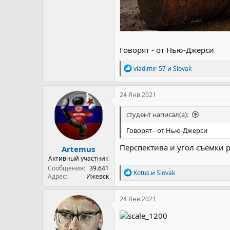
Говорят - от Нью-Джерси
Р
vladimir-57
и
Slovak
е
а
к
24 Янв 2021
ц
и
студент написал(а):
и
:
Говорят - от Нью-Джерси
Перспектива и угол съёмки 
Artemus
Активный участник
Сообщения
39.641
Р
Kotus
и
Slovak
Адрес
Ижевск
е
а
к
24 Янв 2021
ц
и
и
: