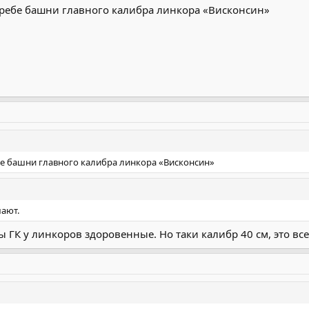
ребе башни главного калибра линкора «Висконсин»
е башни главного калибра линкора «Висконсин»
шают.
 ГК у линкоров здоровенные. Но таки калибр 40 см, это все