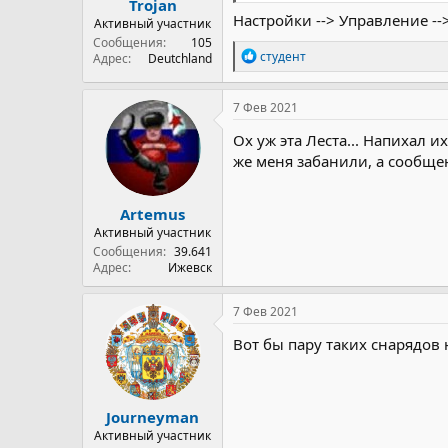
Trojan
Настройки --> Управление -
Активный участник
Сообщения
105
Р
студент
Адрес
Deutchland
е
а
к
7 Фев 2021
ц
и
Ох уж эта Леста... Напихал 
и
же меня забанили, а сообщен
:
Artemus
Активный участник
Сообщения
39.641
Адрес
Ижевск
7 Фев 2021
Вот бы пару таких снарядов 
Journeyman
Активный участник