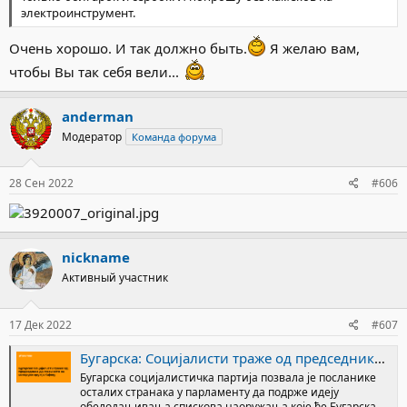
электроинструмент.
Очень хорошо. И так должно быть.
Я желаю вам,
чтобы Вы так себя вели...
anderman
Модератор
Команда форума
28 Сен 2022
#606
nickname
Активный участник
17 Дек 2022
#607
Бугарска: Социјалисти траже од председника да стави вето на испоруке оружја Кијеву
Бугарска социјалистичка партија позвала је посланике
осталих странака у парламенту да подрже идеју
обелодањивања спискова наоружања које ће Бугарска