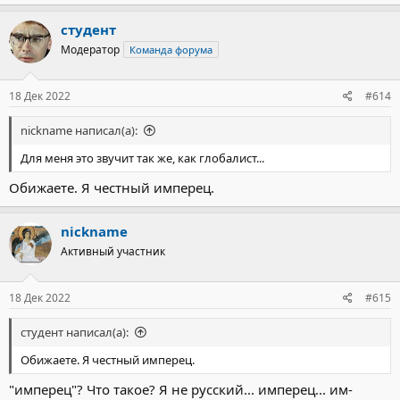
студент
Модератор
Команда форума
18 Дек 2022
#614
nickname написал(а):
Для меня это звучит так же, как глобалист...
Обижаете. Я честный имперец.
nickname
Активный участник
18 Дек 2022
#615
студент написал(а):
Обижаете. Я честный имперец.
"имперец"? Что такое? Я не русский... имперец... им-