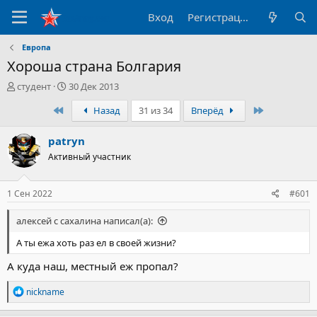
Вход
Регистрация
Европа
Хороша страна Болгария
А
Д
студент
30 Дек 2013
в
а
Первый
Последний
Назад
31 из 34
Вперёд
т
т
о
а
р
н
patryn
т
а
Активный участник
е
ч
м
а
ы
л
1 Сен 2022
#601
а
алексей с сахалина написал(а):
А ты ежа хоть раз ел в своей жизни?
А куда наш, местный еж пропал?
Р
nickname
е
а