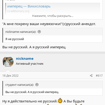
имперец — Викисловарь
ru.wiktionary.org
Нажмите, чтобы раскрыть...
Там пишет Россия, не СССР. То есть, СССР как прошлое...
Но верите что вам угодно...
"А мне похрену ваши неувязочки!"(с)русский анекдот.
nickname написал(а):
Я не русский
Вы не русский. А я русский имперец.
nickname
Активный участник
18 Дек 2022
#617
студент написал(а):
Вы не русский. А я русский имперец.
Ну я действительно не русский.
А Вы будьте