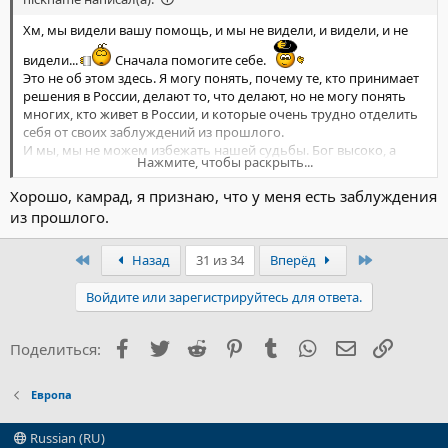
Хм, мы видели вашу помощь, и мы не видели, и видели, и не
видели...
Сначала помогите себе.
Это не об этом здесь. Я могу понять, почему те, кто принимает
решения в России, делают то, что делают, но не могу понять
многих, кто живет в России, и которые очень трудно отделить
себя от своих заблуждений из прошлого.
И мы, мы не можем избежать нашей судьбы. Бог высоко, а
Нажмите, чтобы раскрыть...
Россия далеко...
Хорошо, камрад, я признаю, что у меня есть заблуждения
из прошлого.
Первый
Последний
Назад
31 из 34
Вперёд
Войдите или зарегистрируйтесь для ответа.
Facebook
Twitter
Reddit
Pinterest
Tumblr
WhatsApp
Электронна
Ссылка
Поделиться:
Европа
Russian (RU)