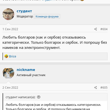
студент
Модератор
Команда форума
1 Сен 2022
#604
Любить болгаров (как и сербов) отказываюсь
категорически. Только болгарок и сербок. И попрошу без
намеков на электроинструмент.
Р
Brice
е
а
к
nickname
ц
Активный участник
и
и
:
2 Сен 2022
#605
студент написал(а):
Любить болгаров (как и сербов) отказываюсь категорически.
Только болгарок и сербок. И попрошу без намеков на