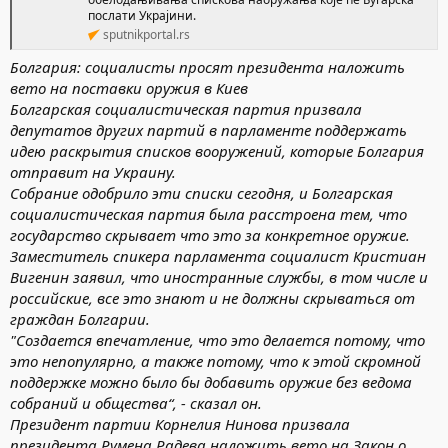
послати Украјини.
sputnikportal.rs
Болгария: социалисты просят президента наложить
вето на поставки оружия в Киев
Болгарская социалистическая партия призвала
депутатов других партий в парламенте поддержать
идею раскрытия списков вооружений, которые Болгария
отправит на Украину.
Собрание одобрило эти списки сегодня, и Болгарская
социалистическая партия была расстроена тем, что
государство скрывает что это за конкретное оружие.
Заместитель спикера парламента социалист Кристиан
Вигенин заявил, что иностранные службы, в том числе и
российские, все это знают и не должны скрываться от
граждан Болгарии.
"Создается впечатление, что это делается потому, что
это непопулярно, а также потому, что к этой скромной
поддержке можно было бы добавить оружие без ведома
собраний и общества“, - сказал он.
Президент партии Корнелия Нинова призвала
президента Румена Радева наложить вето на Закон о