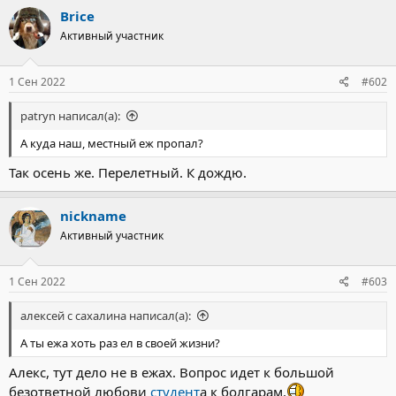
к
Brice
ц
Активный участник
и
и
:
1 Сен 2022
#602
patryn написал(а):
А куда наш, местный еж пропал?
Так осень же. Перелетный. К дождю.
nickname
Активный участник
1 Сен 2022
#603
алексей с сахалина написал(а):
А ты ежа хоть раз ел в своей жизни?
Алекс, тут дело не в ежах. Вопрос идет к большой
безответной любови
студент
а к болгарам.