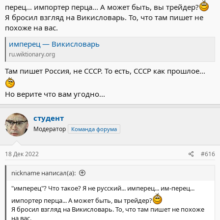
перец... импортер перца... А может быть, вы трейдер?
Я бросил взгляд на Викисловарь. То, что там пишет не
похоже на вас.
имперец — Викисловарь
ru.wiktionary.org
Там пишет Россия, не СССР. То есть, СССР как прошлое...
Но верите что вам угодно...
студент
Модератор
Команда форума
18 Дек 2022
#616
nickname написал(а):
"имперец"? Что такое? Я не русский... имперец... им-перец...
импортер перца... А может быть, вы трейдер?
Я бросил взгляд на Викисловарь. То, что там пишет не похоже
на вас.