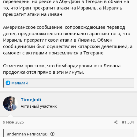
переведены на рейсе из Абу-Даби в Тегеран в обмен на
то, что Иран прекратит атаки на Израиль, а Израиль
прекратит атаки на Ливан
Американское сообщение, сопровождающее перевод
денег, предположительно включало гарантию того, что
Израиль прекратит свои атаки в Ливане. Обмен
сообщениями был осуществлен катарской делегацией, а
самолет с активами приземлился в Тегеране.
Отметим при этом, что бомбардировки юга Ливана
продолжаются прямо в эти минуты.
Р
Малалай
е
а
к
TimeJedi
ц
Активный участник
и
и
:
9 Июн 2026
#1.534
anderman написал(а):