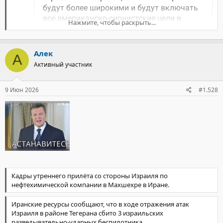
всегда, Соединённые Штаты и сионистский режим не
выполнили свои обязательства. Они продолжали свои
Нажмите, чтобы раскрыть...
агрессии и преступления в Ливане, а также нарушали
прекращение огня путём неоднократных атак на иранские
побережья и суда в Ормузском проливе, Оманском море и
Индийском океане."
Алек
А
Активный участник
9 Июн 2026
#1.528
Кадры утреннего прилёта со стороны Израиля по
нефтехимической компании в Махшехре в Иране.
Иранские ресурсы сообщают, что в ходе отражения атак
Израиля в районе Тегерана сбито 3 израильских
разведывательно-ударных беспилотника.