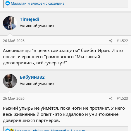
Р
Малалай
и
алексей с сахалина
е
а
к
TimeJedi
ц
Активный участник
и
и
:
26 Май 2026
#1.522
Американцы "в целях самозащиты" бомбят Иран. И это
после вчерашнего Трамповского "Мы считай
договорились, всё супер гут!"
Бабуин382
Активный участник
26 Май 2026
#1.523
Рыжий упырь не уймётся, пока ноги не протянет. У него
весь жизненный опыт - это кидалово и уничтожение
доверившихся партнёров.
Р
Читатель
,
nickname
,
Малалай
и 5 других