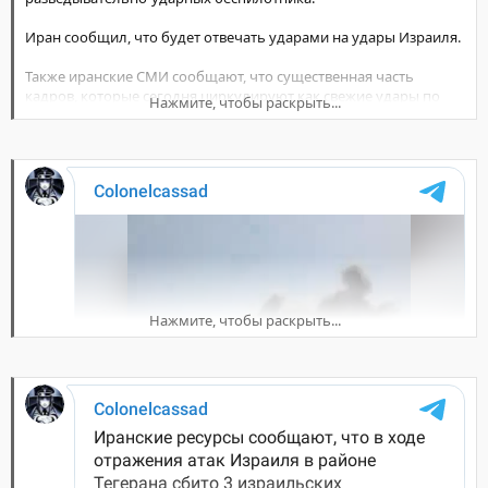
Иран сообщил, что будет отвечать ударами на удары Израиля.
Также иранские СМИ сообщают, что существенная часть
кадров, которые сегодня циркулируют как свежие удары по
Нажмите, чтобы раскрыть...
Ирану сняты либо летом 2025 года, либо в марте 2026 года.
Нажмите, чтобы раскрыть...