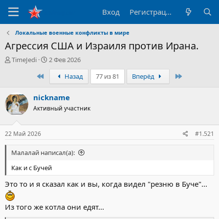
Вход
Регистрация
Локальные военные конфликты в мире
Агрессия США и Израиля против Ирана.
А
Д
TimeJedi
2 Фев 2026
в
а
Первый
Последний
Назад
77 из 81
Вперёд
т
т
о
а
р
н
nickname
т
а
Активный участник
е
ч
м
а
ы
л
22 Май 2026
#1.521
а
Малалай написал(а):
Как и с Бучей
Это то и я сказал как и вы, когда видел "резню в Буче"...
Из того же котла они едят...