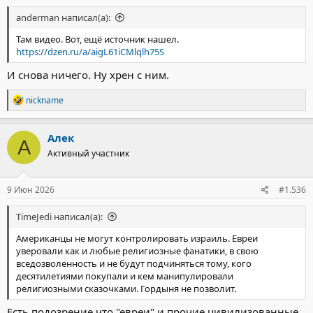
anderman написал(а):
Там видео. Вот, ещё источник нашел.
https://dzen.ru/a/aigL61iCMlqlh75S
И снова ничего. Ну хрен с ним.
Р
nickname
е
а
к
Алек
А
ц
Активный участник
и
и
:
9 Июн 2026
#1.536
TimeJedi написал(а):
Американцы не могут контролировать израиль. Евреи
уверовали как и любые религиозные фанатики, в свою
вседозволенность и не будут подчиняться тому, кого
десятилетиями покупали и кем манипулировали
религиозными сказочками. Гордыня не позволит.
Есть подозрение что "евреи" и прочие цивилизованные