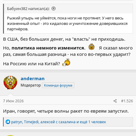
Бабуин382 написал(а):
Рыжий упырь не уймётся, пока ноги не протянет. У него весь
жизненный опыт - это кидалово и уничтожение доверившихся
партнёров.
В США, без больших денег, на "власть" не приходишь.
Но,
политика немного изменится.
Я сказал много
раз, самая большая разница - на кого во-первых ударит?
На Россию или на Китай?
anderman
Модератор
Команда форума
7 Июн 2026
#1.526
Иран, говорят, четыре волны ракет по евреям запустил.
Р
patryn
,
TimeJedi
,
алексей с сахалина
и ещё 1 человек
е
а
к