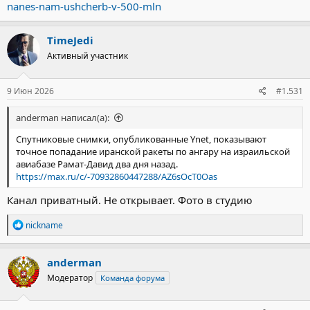
nanes-nam-ushcherb-v-500-mln
TimeJedi
Активный участник
9 Июн 2026
#1.531
anderman написал(а):
Спутниковые снимки, опубликованные Ynet, показывают
точное попадание иранской ракеты по ангару на израильской
авиабазе Рамат-Давид два дня назад.
https://max.ru/c/-70932860447288/AZ6sOcT0Oas
Канал приватный. Не открывает. Фото в студию
Р
nickname
е
а
к
anderman
ц
Модератор
Команда форума
и
и
: