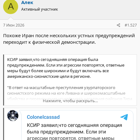
Алек
А
ц
Активный участник
и
и
:
7 Июн 2026
#1.527
Похоже Иран после нескольких устных предупреждений
переходит к физической демонстрации.
КСИР заявил,что сегодняшняя операция была
предупреждением. Если эти агрессии повторятся, ответные
меры будут более широкими и будут включать все
американско-сионистские цели в регионе.
"В ответ на масштабные преступления узурпаторского
сионистского режима на юге Ливана и широкомасштабные
убийства и перемещение угнетённого населения районов Тира
Нажмите, чтобы раскрыть...
и Набатии, а также других районов, включая южный пригород
Бейрута, авиабаза Рамат-Давид, источник этих агрессий, была
атакована баллистическими ракетами Военно-воздушных сил
КСИР.
Наше согласие на прекращение огня 8 апреля было
обусловлено прекращением огня на всех фронтах; однако, как