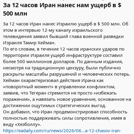
За 12 часов Иран нанес нам ущерб в $
500 млн​
За 12 часов Иран нанес Израилю ущерб в $ 500 млн. Об
этом в интервью 12-му каналу израильского
телевидения заявил бывший глава военной разведки
Израиля Тамир Хейман.
По его словам, в течение 12 часов иранских ударов по
территории Израиля ущерб инфраструктуре составил
более 500 миллионов долларов. По данным издания,
несмотря на традиционную цензуру, были публично
раскрыты масштабы разрушений и человеческих потерь.
Хейман охарактеризовал действия Ирана как
«поворотный момент» в управлении конфликтом,
заявив, что Тегеран стремится не просто «избежать
поражения», а навязать новое уравнение, основанное на
достижении ощутимых стратегических выгод.
Он добавил, что Иран продемонстрировал способность
полностью поддерживать силы сопротивления, имея в
виду «Хезболлу».
https://eadaily.com/ru/news/2026/06...a-12-chasov-iran-