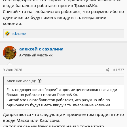
люди банально работают против Трампа&Ko.
Считай что на глобалистов работают, что разумно ибо по
одиночке их будут иметь ввиду в т.ч. вчерашние
колонии.
Р
nickname
е
а
к
алексей с сахалина
ц
Активный участник
и
и
:
9 Июн 2026
#1.537
Алек написал(а):
Есть подозрение что "евреи" и прочие цивилизованные люди
банально работают против Трампа&Ko.
Считай что на глобалистов работают, что разумно ибо по
одиночке их будут иметь ввиду в т.ч. вчерашние колонии.
Допрыгаются что следующим президентом придёт кто-то
вроде Маска или Карлсона.
Да тот же самый Венс кажется начал тоже что-то