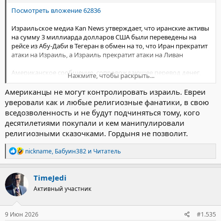
Посмотреть вложение 62836
Израильское медиа Kan News утверждает, что иранские активы
на сумму 3 миллиарда долларов США были переведены на
рейсе из Абу-Даби в Тегеран в обмен на то, что Иран прекратит
атаки на Израиль, а Израиль прекратит атаки на Ливан
Американское сообщение, сопровождающее перевод денег,
Нажмите, чтобы раскрыть...
предположительно включало гарантию того, что Израиль
прекратит свои атаки в Ливане. Обмен сообщениями был
Американцы не могут контролировать израиль. Евреи
осуществлен катарской делегацией, а самолет с активами
уверовали как и любые религиозные фанатики, в свою
приземлился в Тегеране.
вседозволенность и не будут подчиняться тому, кого
десятилетиями покупали и кем манипулировали
Отметим при этом, что бомбардировки юга Ливана
религиозными сказочками. Гордыня не позволит.
продолжаются прямо в эти минуты.
Р
nickname
,
Бабуин382
и
Читатель
е
а
к
TimeJedi
ц
Активный участник
и
и
:
9 Июн 2026
#1.535