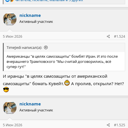
е
а
к
nickname
ц
Активный участник
и
и
:
5 Июн 2026
#1.524
TimeJedi написал(а):
Американцы "в целях самозащиты" бомбят Иран. И это после
вчерашнего Трамповского "Мы считай договорились, всё
супер гут!"
И иранцы "в целях самозащиты от американской
самозащиты" бомать Кувейт.
А пролив, открыли? Нет?
nickname
Активный участник
5 Июн 2026
#1.525