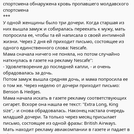
спортсмена обнаружена кровь пропавшего молдавского
спортсмена
***
У одной женщины было три дочери. Когда старшая из
них вышла замуж и собиралась переехать к мужу, мать
попросила ее, чтобы та ей написала о своей интимной
жизни. Через 2 дня ей приходит письмо, состоящее из
одного единственного слова: Nescafe.
Мама сначала ничего не поняла, но потом случайно
наткнулась в газете на рекламу Nescafe":
- Удовлетворение до последней капли, - и очень
обрадовалась за дочь.
Потом замуж вышла средняя дочь, и мама попросила ее
о том же. Через неделю от дочери приходит письмо:
Benson & Hedges.
Мама начала искать в газете рекламу соответствующих
сигарет. Вскоре она нашла ее текст: "Extra Long, King
size",- и снова обрадовалась. Наконец настала очередь
младшей дочери. Та только через месяц присылает
письмо, состоящее из одной фразы: British Airways.
Мать находит рекламу авиакомпании в газете и падает в