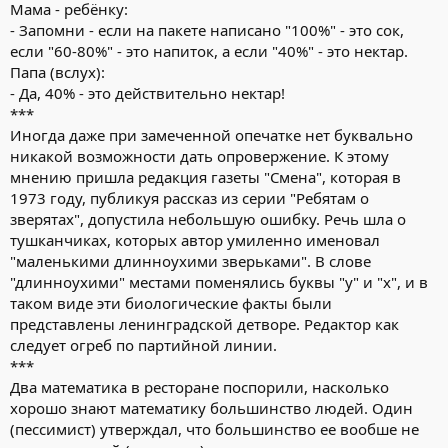
Мама - ребёнку:
- Запомни - если на пакете написано "100%" - это сок,
если "60-80%" - это напиток, а если "40%" - это нектар.
Папа (вслух):
- Да, 40% - это действительно нектар!
***
Иногда даже при замеченной опечатке нет буквально
никакой возможности дать опровержение. К этому
мнению пришла редакция газеты "Смена", которая в
1973 году, публикуя рассказ из серии "Ребятам о
зверятах", допустила небольшую ошибку. Речь шла о
тушканчиках, которых автор умиленно именовал
"маленькими длинноухими зверьками". В слове
"длинноухими" местами поменялись буквы "у" и "х", и в
таком виде эти биологические факты были
представлены ленинградской детворе. Редактор как
следует огреб по партийной линии.
***
Два математика в ресторане поспорили, насколько
хорошо знают математику большинство людей. Один
(пессимист) утверждал, что большинство ее вообше не