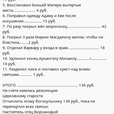
5. Восстановил Божьей Матери вытертые
места...................... 4 руб.
6. Поправил одежду Адаму и Еве после
искушения.................. 15 руб.
7. По разу покрыл жён мироносиц ................................ 42
руб.
8. Покрыл 3 раза Марию Магдалину матом, чтобы не
блестела.........2 руб.
9. Отделал Варвару у входа в храм............................... 18
руб.
10. Удлинил конец Архангелу Михаилу............./...............
14 руб.
11. Разделил лики и поставил крест над всеми
святыми............. 1 руб.
ИТОГО ............................................................ 136 руб.
На счёте имелась резолюция:
Церковному старосте.
Отчислить этому богохульнику 136 руб., пока не
перепортил всех святых.
Настоятель отец Вирсанофий