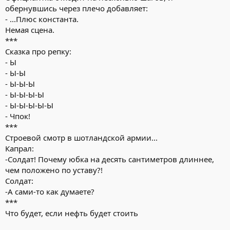
обернувшись через плечо добавляет:
- ...Плюс константа.
Немая сцена.
***
Сказка про репку:
- Ы
- Ы-Ы
- Ы-Ы-Ы
- Ы-Ы-Ы-Ы
- Ы-Ы-Ы-Ы-Ы
- Чпок!
***
Строевой смотр в шотландской армии...
Капрал:
-Солдат! Почему юбка на десять сантиметров длиннее,
чем положено по уставу?!
Солдат:
-А сами-то как думаете?
***
Что будет, если нефть будет стоить