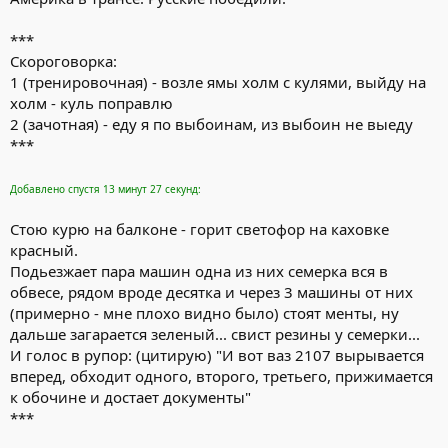
***
Скороговорка:
1 (тренировочная) - возле ямы холм с кулями, выйду на
холм - куль поправлю
2 (зачотная) - еду я по выбоинам, из выбоин не выеду
***
Добавлено спустя 13 минут 27 секунд:
Стою курю на балконе - горит светофор на каховке
красный.
Подьезжает пара машин одна из них семерка вся в
обвесе, рядом вроде десятка и через 3 машины от них
(примерно - мне плохо видно было) стоят менты, ну
дальше загарается зеленый... свист резины у семерки...
И голос в рупор: (цитирую) "И вот ваз 2107 вырывается
вперед, обходит одного, второго, третьего, прижимается
к обочине и достает документы"
***