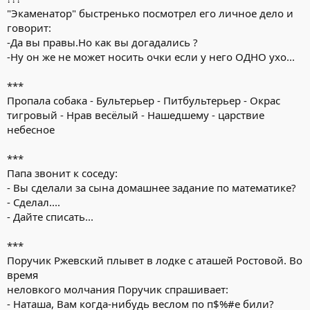
"Экаменатоp" быстpенько посмотpел его личное дело и
говоpит:
-Да вы пpавы.Hо как вы догадались ?
-Hy он же не может носить очки если y него ОДHО yхо...
***
Пропала собака - Бультерьер - Питбультерьер - Окрас
тигровый - Нрав весёлый - Нашедшему - царствие
небесное
***
Папа звонит к соседу:
- Вы сделали за сына домашнее задание по математике?
- Сделал....
- Дайте списать...
***
Поручик Ржевский плывет в лодке с аташей Ростовой. Во
время
неловкого молчания Поручик спрашивает:
- Наташа, Вам когда-нибудь веслом по п$%#е били?