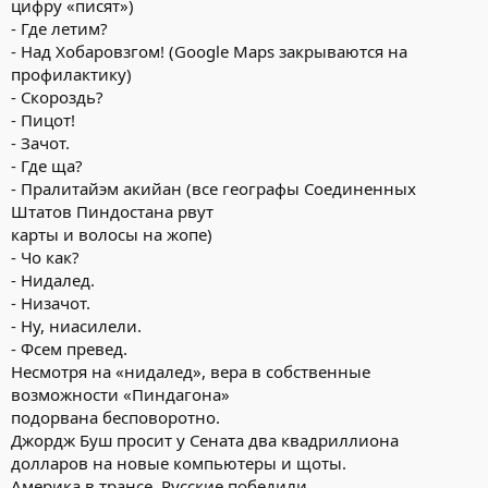
цифру «писят»)
- Где летим?
- Над Хобаровзгом! (Google Maps закрываются на
профилактику)
- Скороздь?
- Пицот!
- Зачот.
- Где ща?
- Пралитайэм акийан (все географы Соединенных
Штатов Пиндостана рвут
карты и волосы на жопе)
- Чо как?
- Нидалед.
- Низачот.
- Ну, ниасилели.
- Фсем превед.
Несмотря на «нидалед», вера в собственные
возможности «Пиндагона»
подорвана бесповоротно.
Джордж Буш просит у Сената два квадриллиона
долларов на новые компьютеры и щоты.
Америка в трансе. Русские победили.