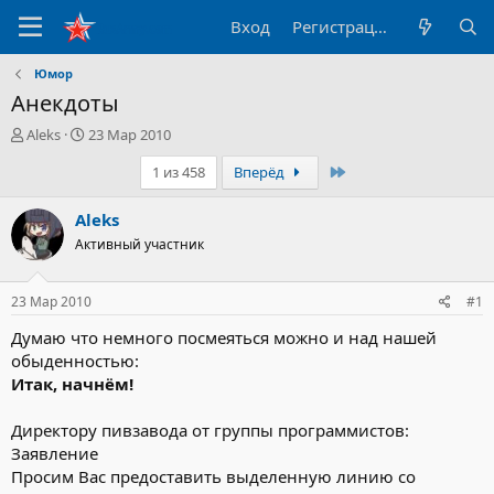
Вход
Регистрация
Юмор
Анекдоты
А
Д
Aleks
23 Мар 2010
в
а
Последний
1 из 458
Вперёд
т
т
о
а
р
н
Aleks
т
а
Активный участник
е
ч
м
а
ы
л
23 Мар 2010
#1
а
Думаю что немного посмеяться можно и над нашей
обыденностью:
Итак, начнём!
Директору пивзавода от группы программистов:
Заявление
Просим Вас предоставить выделенную линию со