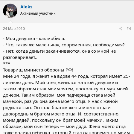
Aleks
Активный участник
24 Мар 2010
#4
- Моя девушка - как мобила.
- Что, такая же маленькая, современная, необходимая?
- Нет, когда деньги заканчиваются, она со мной не
разговаривает...
***
Товарищ министр обороны РФ!
Мне 24 года, я женат на вдове 44 года, которая имеет 25-
летнюю дочь. Мой отец женился на этой девушке и
таким образом стал моим зятем, поскольку он муж моей
дочери. Таким образом, моя падчерица стала моей
мачехой, раз уж она жена моего отца. У нас с женой
родился сын. Он стал братом жены моего отца и
двоюродным братом моего отца. И, соответственно,
моим дядей, поскольку он брат моей мачехи. Таким
образом, мой сын теперь — мой дядя. Жена моего отца
тоже родила ребенка, который стал одновременно моим