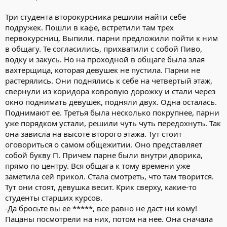
Три студента второкурсника решили найти себе
подружек. Пошли в кафе, встретили там трех
первокурсниц. Выпили. парни предложили пойти к ним
в общагу. Те согласились, прихватили с собой Пиво,
водку и закусь. Но на проходной в общаге была злая
вахтерщица, которая девушек не пустила. Парни не
растерялись. Они поднялись к себе на четвертый этаж,
свернули из коридора ковровую дорожку и стали через
окно поднимать девушек, подняли двух. Одна осталась.
Поднимают ее. Третья была несколько покрупнее, парни
уже порядком устали, решили чуть чуть передохнуть. Так
она зависла на высоте второго этажа. Тут стоит
оговориться о самом общежитии. Оно представляет
собой букву П. Причем парне были внутри дворика,
прямо по центру. Вся общага к тому времени уже
заметила сей прикол. Стала смотреть, что там творится.
Тут они стоят, девушка весит. Крик сверху, какие-то
студенты старших курсов.
-Да бросьте вы ее *****, все равно не даст ни кому!
Пацаны посмотрели на них, потом на нее. Она сначала