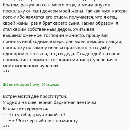
братом, раз уж он сын моего отца, и моим внуком,
поскольку он сын дочери моей жены. Так как муж матери
кого-либо является его отцом, получается, что я отец
своей жены, раз я брат своего сына. Таким образом, я
стал своим собственным дедом. Учитывая
вышеизложенное, господин министр, прошу вас
принять необходимые меры для моей демобилизации,
поскольку по закону нельзя призывать на службу
одновременно сына, отца и деда. С надеждой на ваше
понимание, примите, господин министр, уверения в
моих искренних чувствах.
***
Добавлено спустя 5 минут 24 секунды:
Встречаются две проститутки.
У одной на шее чёрная бархатная ленточка
Вторая интересуется:
— Что у тебя, траур какой то?
— Нет! Это чёрный пояс по минету.
***