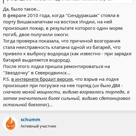
Да, было такое...
В феврале 2010 года, когда "Синдуракшак" стояла в
порту Вишакхапатнам на востоке Индии, на ней
произошел пожар, в результате которого один моряк
погиб, двое получили ожоги.
Тогда проверка показала, что причиной возгорания
стала неисправность клапана одной из батарей, что
привело к выбросу водорода (как известно - при зарядке
батарей выделяется водород).
После этого лодка пришла ремонтироваться на
"Звездочку" в Северодвинск...
P.S.
в интернете бродит версия
, что взрыв на лодке
произошел при погрузке на нее торпед (
их было ДВА -
сначала малой мощности, видимо взорвалась торпеда, а
затем значительно более сильный, видимо сдетонировал
остальной боезапас
)...
schumm
Активный участник