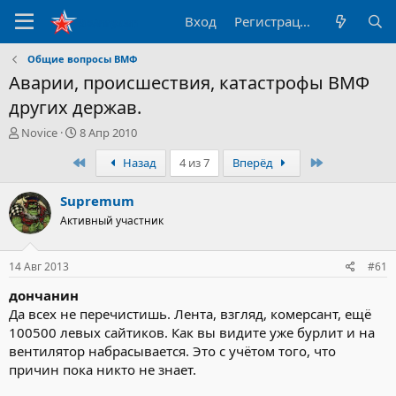
Вход
Регистрация
Общие вопросы ВМФ
Аварии, происшествия, катастрофы ВМФ
других держав.
А
Д
Novice
8 Апр 2010
в
а
Первый
Последний
Назад
4 из 7
Вперёд
т
т
о
а
р
н
Supremum
т
а
Активный участник
е
ч
м
а
ы
л
14 Авг 2013
#61
а
дончанин
Да всех не перечистишь. Лента, взгляд, комерсант, ещё
100500 левых сайтиков. Как вы видите уже бурлит и на
вентилятор набрасывается. Это с учётом того, что
причин пока никто не знает.