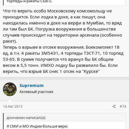
торпеды и ракеты Club-S.
Что-то верить особо Московскому комсомольцу не
приходится. Если лодка в доке, а как пишут, она
находилась именно в доке на верфи в Мумбаи, то вряд
ли там был БК. Погрузка вооружения в большинстве
случаев происходит на территории арсенала (особенно
ракет).
Теперь о взрыве в отсеке вооружения. Боекомплект 18
ед, в т.ч. 4 ракеты 3М54Э1, 4 торпеды ТЭСТ-71, 10 торпед
53-65. В сумме получается что вранул бы БК общим
весом в 5,5 тонн. ИМХО лодку бы развалило бы. Если
верить, что взрыв БК снес 1 отсек на "Курске"
Supremum
Активный участник
14 Авг 2013
#74
дончанин написал(а):
Я СМИ и МО Индии больше верю