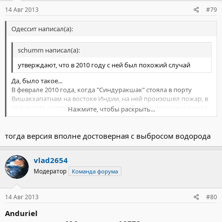
14 Авг 2013
#79
Одессит написал(а):
schumm написал(а):
утверждают, что в 2010 году с ней был похожий случай
Да, было такое...
В феврале 2010 года, когда "Синдуракшак" стояла в порту
Вишакхапатнам на востоке Индии, на ней произошел пожар, в
результате которого один моряк погиб, двое получили ожоги.
Нажмите, чтобы раскрыть...
Тогда проверка показала, что причиной возгорания стала
неисправность клапана одной из батарей, что привело к
Нажмите, чтобы раскрыть...
выбросу водорода (как известно - при зарядке батарей
тогда версия вполне достоверная с выбросом водорода
выделяется водород).
После этого лодка пришла ремонтироваться на "Звездочку" в
vlad2654
Северодвинск...
P.S.
в интернете бродит версия
, что взрыв (
их было ДВА - сначала
Модератор
Команда форума
малой мощности, видимо взорвалась торпеда, а затем
значительно более сильный, видимо сдетонировал остальной
боезапас
) на лодке произошел при погрузке на нее торпед.
14 Авг 2013
#80
Anduriel