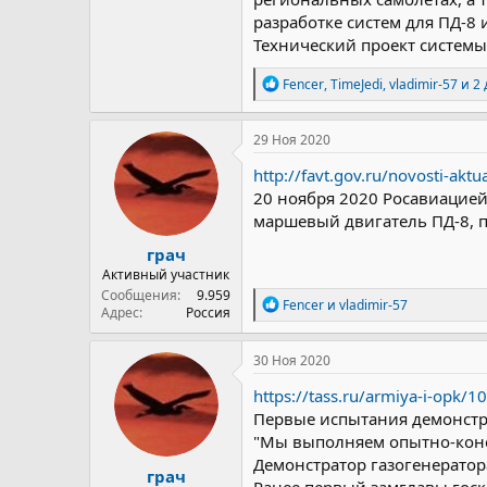
разработке систем для ПД-8 
Технический проект системы
Р
Fencer
,
TimeJedi
,
vladimir-57
и 2 
е
а
к
29 Ноя 2020
ц
и
http://favt.gov.ru/novosti-aktu
и
20 ноября 2020 Росавиацией
:
маршевый двигатель ПД-8, п
грач
Активный участник
Сообщения
9.959
Р
Fencer
и
vladimir-57
Адрес
Россия
е
а
к
30 Ноя 2020
ц
и
https://tass.ru/armiya-i-opk/
и
Первые испытания демонстра
:
"Мы выполняем опытно-конст
Демонстратор газогенератор
грач