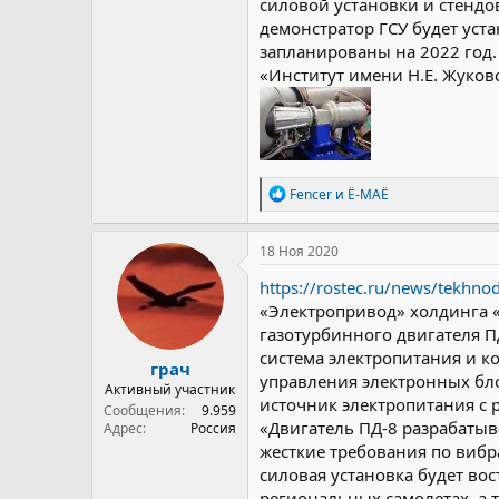
силовой установки и стендо
демонстратор ГСУ будет уст
запланированы на 2022 год
«Институт имени Н.Е. Жуков
Р
Fencer
и
Ё-МАЁ
е
а
к
18 Ноя 2020
ц
и
https://rostec.ru/news/tekhnod
и
«Электропривод» холдинга 
:
газотурбинного двигателя П
система электропитания и к
грач
управления электронных бло
Активный участник
источник электропитания с 
Сообщения
9.959
«Двигатель ПД-8 разрабатыв
Адрес
Россия
жесткие требования по вибр
силовая установка будет во
региональных самолетах, а 