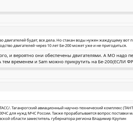
во двигателей будет, все дела. Но стакан воды нужен жаждущему вот 
дство двигателей через 10 лет Бе-200 может уже и не пригодиться.
ного, и вероятно они обеспечены двигателями. А МО надо пе
 А тем временем и Sam можно прикрутить на Бе-200(ЕСЛИ ФР
ТАСС/. Таганрогский авиационный научно-технический комплекс (ТАНТ
00ЧС для нужд МЧС России. Также прорабатывается вопрос поставки 
овской области заместитель губернатора региона Владимир Крупин