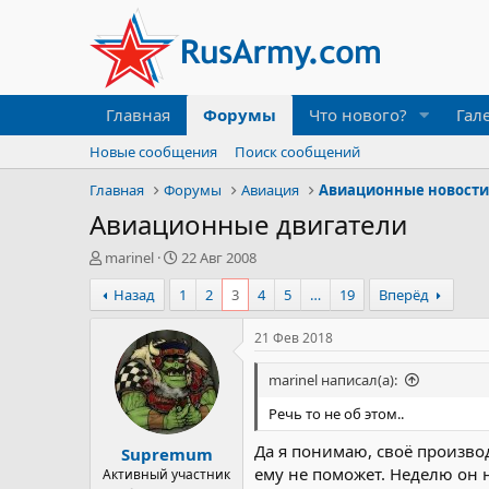
Главная
Форумы
Что нового?
Гал
Новые сообщения
Поиск сообщений
Главная
Форумы
Авиация
Авиационные новост
Авиационные двигатели
А
Д
marinel
22 Авг 2008
в
а
Назад
1
2
3
4
5
…
19
Вперёд
т
т
о
а
р
н
21 Фев 2018
т
а
е
ч
marinel написал(а):
м
а
ы
л
Речь то не об этом..
а
Да я понимаю, своё произво
Supremum
ему не поможет. Неделю он н
Активный участник