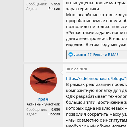
и выпущены новые материал
Сообщения
9.959
характеристики.
Адрес
Россия
Многослойные сотовые звук
прирабатываемые панели об
позволило не только повыси
«Решая такие задачи, наше 
двигателестроения. В насто
изделия. В этом году мы уж
Р
vladimir-57
,
Fencer
и
Ё-МАЁ
е
а
к
30 Июл 2020
ц
и
https://sdelanounas.ru/blogs
и
В рамках реализации проект
:
композитную лопатку для дв
ОДК разрабатывает технолог
грач
большой тяги, достижение з
Активный участник
которых одна из ключевых –
Сообщения
9.959
позволил сократить массу у
Адрес
Россия
«Мы совместно с институтам
необходимый объем испытани