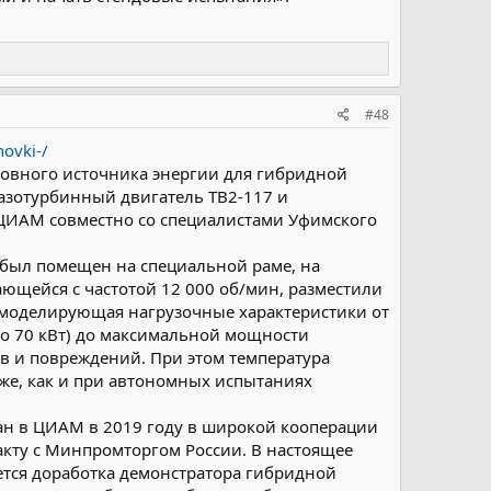
#48
novki-/
новного источника энергии для гибридной
азотурбинный двигатель ТВ2-117 и
ЦИАМ совместно со специалистами Уфимского
 был помещен на специальной раме, на
ающейся с частотой 12 000 об/мин, разместили
, моделирующая нагрузочные характеристики от
ло 70 кВт) до максимальной мощности
оев и повреждений. При этом температура
 же, как и при автономных испытаниях
ан в ЦИАМ в 2019 году в широкой кооперации
кту с Минпромторгом России. В настоящее
яется доработка демонстратора гибридной