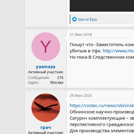
Р
грач
и
Ёрш
е
а
к
21 Июл 2018
ц
Y
и
Пишут что--Заместитель ко
и
убитым в Уфе.
http://www.nt
:
Но пока-В Следственном ком
yasmaza
Активный участник
Сообщения
276
Адрес
Москва
29 Июл 2020
https://rostec.ru/news/obninsk
Обнинское научно-производс
Сатурн» комплектующие – з
перспективного гражданско
грач
Для производства элементо
Активный участник