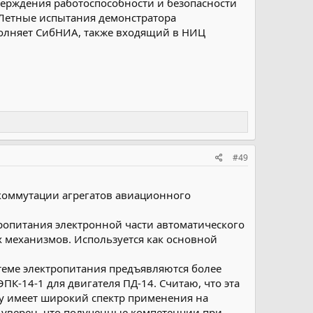
верждения работоспособности и безопасности
 Летные испытания демонстратора
олняет СибНИА, также входящий в НИЦ
#49
коммутации агрегатов авиационного
ропитания электронной части автоматического
 механизмов. Используется как основной
теме электропитания предъявляются более
К-14-1 для двигателя ПД-14. Считаю, что эта
ку имеет широкий спектр применения на
, уверен, что полученные компетенции при