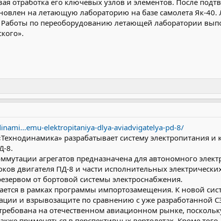
вая отработка его ключевых узлов и элементов. После подт
ановлен на летающую лабораторию на базе самолета Як-40.
. Работы по переоборудованию летающей лаборатории вып
ского».
inami...emu-elektropitaniya-dlya-aviadvigatelya-pd-8/
«Технодинамика» разрабатывает систему электропитания и 
Д-8.
оммутации агрегатов предназначена для автономного элект
ков двигателя ПД-8 и части исполнительных электрических
резервом от бортовой системы электроснабжения.
ается в рамках программы импортозамещения. К новой сис
ации и взрывозащите по сравнению с уже разработанной СЭП
стребована на отечественном авиационном рынке, посколь
также применяться в перспективных вертолетах. Кроме того