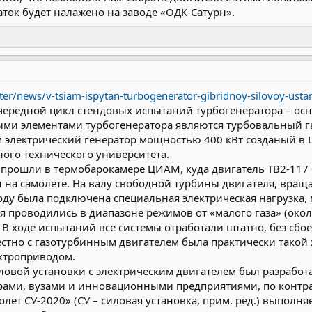
ток будет налажено на заводе «ОДК-Сатурн».
ter/news/v-tsiam-ispytan-turbogenerator-gibridnoy-silovoy-usta
чередной цикл стендовых испытаний турбогенератора – ос
ыми элементами турбогенератора являются турбовальный г
 электрический генератор мощностью 400 кВт созданый в 
ого технического университета.
 прошли в термобарокамере ЦИАМ, куда двигатель ТВ2-117
н на самолете. На валу свободной турбины двигателя, вращ
ходу была подключена специальная электрическая нагрузка
я проводились в диапазоне режимов от «малого газа» (око
. В ходе испытаний все системы отработали штатно, без сб
естно с газотурбинным двигателем была практически такой
ектроприводом.
овой установки с электрическим двигателем был разработ
ами, вузами и инновационными предприятиями, по контра
лет СУ-2020» (СУ – силовая установка, прим. ред.) выполн