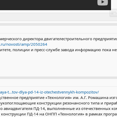
ммерческого директора двигателестроительного предпри
v.ru/novosti/amp/2050264
итете, полиции и пресс-службе завода информацию пока н
aya-t...tov-dlya-pd-14-iz-otechestvennykh-kompozitov/
твенное предприятие «Технология» им. А.Г. Ромашина изг
вукопоглощающие конструкции резонансного типа и прираб
го авиадвигателя ПД-14, выполненные из отечественных к
в конструкции ПД-14 на ОНПП «Технология» в рамках про