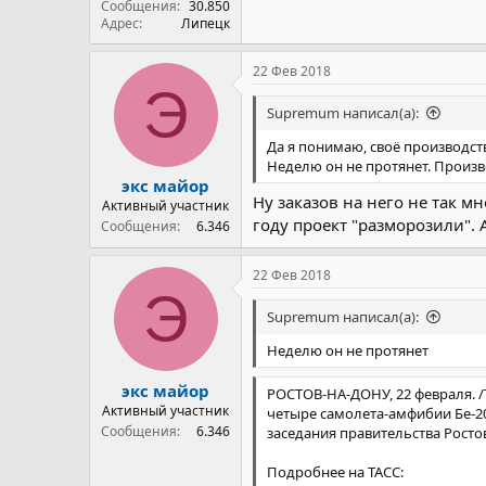
Сообщения
30.850
Адрес
Липецк
22 Фев 2018
Э
Supremum написал(а):
Да я понимаю, своё производст
Неделю он не протянет. Произво
экс майор
Ну заказов на него не так м
Активный участник
году проект "разморозили".
Сообщения
6.346
22 Фев 2018
Э
Supremum написал(а):
Неделю он не протянет
экс майор
РОСТОВ-НА-ДОНУ, 22 февраля. /
Активный участник
четыре самолета-амфибии Бе-2
Сообщения
6.346
заседания правительства Рост
Подробнее на ТАСС: