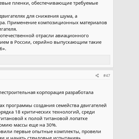
евые пленки, обеспечивающие требуемые
вигателях для снижения шума, а
ора. Применение композиционных материалов
гателя.
 отечественной отрасли авиационного
тием в России, серийно выпускающим такие
6».
#47
лестроительная корпорация разработала
ах программы создания семейства двигателей
рядка 18 критических технологий, среди
титановой к полой титановой лопатке
номию массы еще на 30%.
товили первые опытные комплекты, провели
ми и начать стендовые испытания».