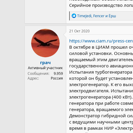
Серийное производство лопа
Р
TimeJedi
,
Fencer
и
Ёрш
е
а
к
21 Окт 2020
ц
и
https://www.ciam.ru/press-cen
и
В октябре в ЦИАМ прошел о
:
силовой установки. Основн
вращаемый этим двигателем
грач
государственного авиационн
Активный участник
Испытания турбогенератора
Сообщения
9.959
которой он будет установле
Адрес
Россия
электрогенератор. К его вы
электродвигателя. Испытани
электрогенератора (400 кВт)
генератора при работе совм
генератора, вращаемого эл
Демонстратор гибридной сил
с ведущими научными центр
время в рамках НИР «Электро