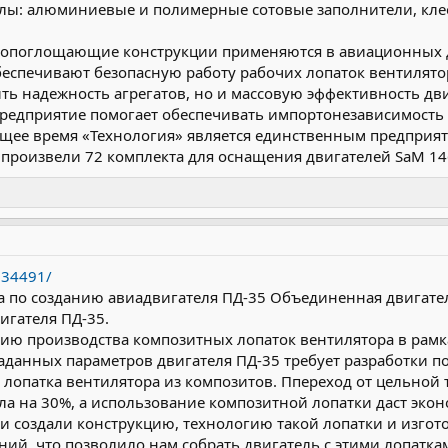
ы: алюминиевые и полимерные сотовые заполнители, кле
опоглощающие конструкции применяются в авиационных д
еспечивают безопасную работу рабочих лопаток вентилят
ть надежность агрегатов, но и массовую эффективность дви
предприятие помогает обеспечивать импортонезависимость
ящее время «Технология» является единственным предприя
е произвели 72 комплекта для оснащения двигателей SaM 14
/134491/
а по созданию авиадвигателя ПД-35 Объединенная двигате
игателя ПД-35.
ию производства композитных лопаток вентилятора в рамк
аданных параметров двигателя ПД-35 требует разработки по
 лопатка вентилятора из композитов. Ппереход от цельной 
зла на 30%, а использование композитной лопатки даст эко
и создали конструкцию, технологию такой лопатки и изго
й, что позволило нам собрать двигатель с этими лопатка