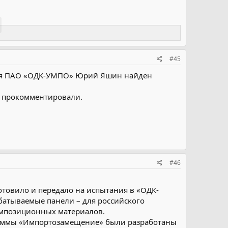
#45
ятия ПАО «ОДК-УМПО» Юрий Яшин найден
е прокомментировали.
#46
отовило и передало на испытания в «ОДК-
атываемые панели – для российского
омпозиционных материалов.
граммы «Импортозамещение» были разработаны