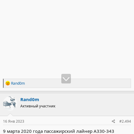
Р
Rand0m
е
а
к
Rand0m
ц
Активный участник
и
и
:
16 Янв 2023
#2.494
9 марта 2020 года пассажирский лайнер А330-343