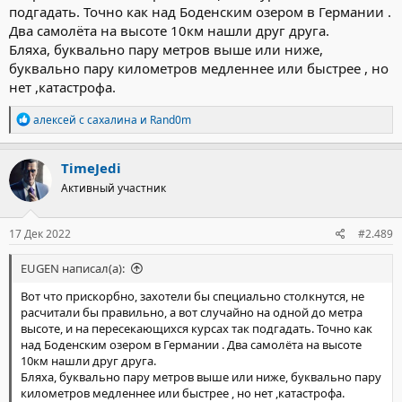
подгадать. Точно как над Боденским озером в Германии .
Два самолёта на высоте 10км нашли друг друга.
Бляха, буквально пару метров выше или ниже,
буквально пару километров медленнее или быстрее , но
нет ,катастрофа.
Р
алексей с сахалина
и
Rand0m
е
а
к
TimeJedi
ц
Активный участник
и
и
:
17 Дек 2022
#2.489
EUGEN написал(а):
Вот что прискорбно, захотели бы специально столкнутся, не
расчитали бы правильно, а вот случайно на одной до метра
высоте, и на пересекающихся курсах так подгадать. Точно как
над Боденским озером в Германии . Два самолёта на высоте
10км нашли друг друга.
Бляха, буквально пару метров выше или ниже, буквально пару
километров медленнее или быстрее , но нет ,катастрофа.