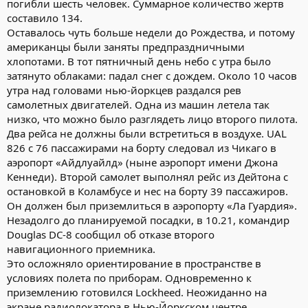
погибли шесть человек. Суммарное количество жертв
составило 134.
Оставалось чуть больше недели до Рождества, и потому
американцы были заняты предпраздничными
хлопотами. В тот пятничный день небо с утра было
затянуто облаками: падал снег с дождем. Около 10 часов
утра над головами нью-йоркцев раздался рев
самолетных двигателей. Одна из машин летела так
низко, что можно было разглядеть лицо второго пилота.
Два рейса не должны были встретиться в воздухе. UAL
826 с 76 пассажирами на борту следовал из Чикаго в
аэропорт «Айдлуайлд» (ныне аэропорт имени Джона
Кеннеди). Второй самолет выполнял рейс из Дейтона с
остановкой в Коламбусе и нес на борту 39 пассажиров.
Он должен был приземлиться в аэропорту «Ла Гуардия».
Незадолго до планируемой посадки, в 10.21, командир
Douglas DC-8 сообщил об отказе второго
навигационного приемника.
Это осложняло ориентирование в пространстве в
условиях полета по приборам. Одновременно к
приземлению готовился Lockheed. Неожиданно на
экране радиолокатора в Нью-Йоркском центре