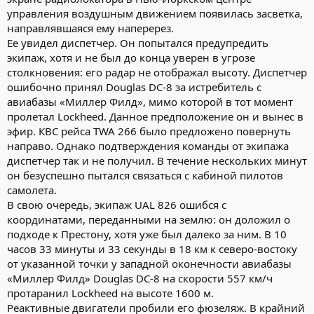
управления воздушным движением появилась засветка,
направлявшаяся ему наперерез.
Ее увидел диспетчер. Он попытался предупредить
экипаж, хотя и не был до конца уверен в угрозе
столкновения: его радар не отображал высоту. Диспетчер
ошибочно принял Douglas DC-8 за истребитель с
авиабазы «Миллер Филд», мимо которой в тот момент
пролетал Lockheed. Данное предположение он и вынес в
эфир. КВС рейса TWA 266 было предложено повернуть
направо. Однако подтверждения команды от экипажа
диспетчер так и не получил. В течение нескольких минут
он безуспешно пытался связаться с кабиной пилотов
самолета.
В свою очередь, экипаж UAL 826 ошибся с
координатами, переданными на землю: он доложил о
подходе к Престону, хотя уже был далеко за ним. В 10
часов 33 минуты и 33 секунды в 18 км к северо-востоку
от указанной точки у западной оконечности авиабазы
«Миллер Филд» Douglas DC-8 на скорости 557 км/ч
протаранил Lockheed на высоте 1600 м.
Реактивные двигатели пробили его фюзеляж. В крайний