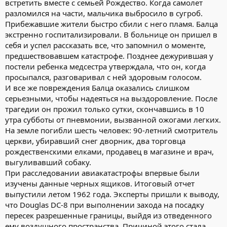
встретить вместе с семьей Рождество. Когда самолет
разломился на части, мальчика выбросило в сугроб.
Прибежавшие жители быстро сбили с него пламя. Балца
экстренно госпитализировали. В больнице он пришел в
себя и успел рассказать все, что запомнил о моменте,
предшествовавшем катастрофе. Позднее дежурившая у
постели ребенка медсестра утверждала, что он, когда
просыпался, разговаривал с ней здоровым голосом.
И все же повреждения Балца оказались слишком
серьезными, чтобы надеяться на выздоровление. После
трагедии он прожил только сутки, скончавшись в 10
утра субботы от пневмонии, вызванной ожогами легких.
На земле погибли шесть человек: 90-летний смотритель
церкви, убиравший снег дворник, два торговца
рождественскими елками, продавец в магазине и врач,
выгуливавший собаку.
При расследовании авиакатастрофы впервые были
изучены данные черных ящиков. Итоговый отчет
выпустили летом 1962 года. Эксперты пришли к выводу,
что Douglas DC-8 при выполнении захода на посадку
пересек разрешенные границы, выйдя из отведенного
ему воздушного пространства. Причиной этого стала