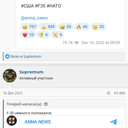
Р
Ronin
и
Supremum
е
а
к
Supremum
ц
Активный участник
и
и
:
16 Дек 2022
#2.484
TimeJedi написал(а):
F-35 немного поломался.