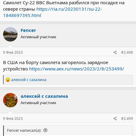
Самолет Су-22 ВВС Вьетнама разбился при посадке на
севере страны
https://ria.ru/20230131/su-22-
1848697395.html
Fencer
Активный участник
9 Фев 2023
#2.498
В США на борту самолета загорелось зарядное
устройство
https://www.aex.ru/news/2023/2/8/253499/
Р
алексей с сахалина
е
а
к
алексей с сахалина
ц
Активный участник
и
и
:
9 Фев 2023
#2.499
Fencer написал(а):