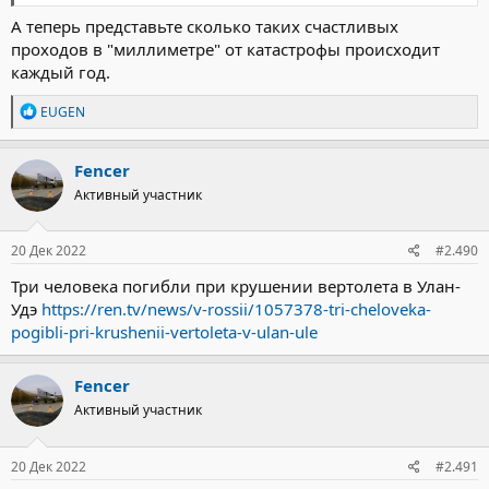
А теперь представьте сколько таких счастливых
проходов в "миллиметре" от катастрофы происходит
каждый год.
Р
EUGEN
е
а
к
Fencer
ц
Активный участник
и
и
:
20 Дек 2022
#2.490
Три человека погибли при крушении вертолета в Улан-
Удэ
https://ren.tv/news/v-rossii/1057378-tri-cheloveka-
pogibli-pri-krushenii-vertoleta-v-ulan-ule
Fencer
Активный участник
20 Дек 2022
#2.491