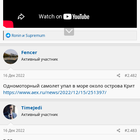
Р
Ronin
и
Supremum
е
а
к
Fencer
ц
Активный участник
и
и
:
16 Дек 2022
#2.482
Одномоторный самолет упал в море около острова Крит
https://www.aex.ru/news/2022/12/15/251397/
TimeJedi
Активный участник
16 Дек 2022
#2.483