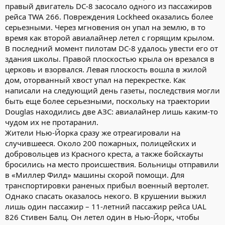
правый двигатель DC-8 засосало одного из пассажиров
рейса TWA 266. Повреждения Lockheed оказались более
серьезными. Через мгновения он упал на землю, в то
время как второй авиалайнер летел с горящим крылом.
В последний момент пилотам DC-8 удалось увести его от
здания школы. Правой плоскостью крыла он врезался в
церковь и взорвался. Левая плоскость вошла в жилой
дом, оторванный хвост упал на перекрестке. Как
написали на следующий день газеты, последствия могли
быть еще более серьезными, поскольку на траектории
Douglas находились две АЗС: авиалайнер лишь каким-то
чудом их не протаранил.
Жители Нью-Йорка сразу же отреагировали на
случившееся. Около 200 пожарных, полицейских и
добровольцев из Красного креста, а также бойскауты
бросились на место происшествия. Больницы отправили
в «Миллер Филд» машины скорой помощи. Для
транспортировки раненых прибыл военный вертолет.
Однако спасать оказалось некого. В крушении выжил
лишь один пассажир – 11-летний пассажир рейса UAL
826 Стивен Балц. Он летел один в Нью-Йорк, чтобы