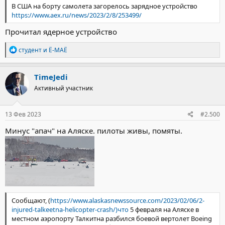
В США на борту самолета загорелось зарядное устройство
https://www.aex.ru/news/2023/2/8/253499/
Прочитал ядерное устройство
Р
студент
и
Ё-МАЁ
е
а
к
TimeJedi
ц
Активный участник
и
и
:
13 Фев 2023
#2.500
Минус "апач" на Аляске. пилоты живы, помяты.
Сообщают, (
https://www.alaskasnewssource.com/2023/02/06/2-
injured-talkeetna-helicopter-crash/)что
5 февраля на Аляске в
местном аэропорту Талкитна разбился боевой вертолет Boeing