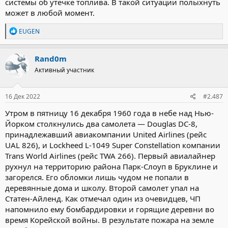
системы об утечке топлива. В такой ситуации полыхнуть
может в любой момент.
Р
EUGEN
е
а
к
Rand0m
ц
Активный участник
и
и
:
16 Дек 2022
#2.487
Утром в пятницу 16 декабря 1960 года в небе над Нью-
Йорком столкнулись два самолета — Douglas DC-8,
принадлежавший авиакомпании United Airlines (рейс
UAL 826), и Lockheed L-1049 Super Constellation компании
Trans World Airlines (рейс TWA 266). Первый авиалайнер
рухнул на территорию района Парк-Слоуп в Бруклине и
загорелся. Его обломки лишь чудом не попали в
деревянные дома и школу. Второй самолет упал на
Статен-Айленд. Как отмечал один из очевидцев, ЧП
напомнило ему бомбардировки и горящие деревни во
время Корейской войны. В результате пожара на земле