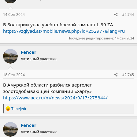
14 Сен 2024
#2.744
В Болгарии упал учебно-боевой самолет L-39 ZA
https://vzglyad.az/mobile/news.php?id=252977&lang=ru
Последнее редактирование:
14 Сен 2024
Fencer
Активный участник
18 Сен 2024
#2.745
В Амурской области разбился вертолет
золотодобывающей компании «Хэргу»
https://www.aex.ru/m/news/2024/9/17/275844/
Р
TimeJedi
е
а
к
Fencer
ц
Активный участник
и