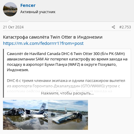
Fencer
Активный участник
21 Окт 2024
#2.753
Катастрофа самолёта Twin Otter в Индонезии
https://m.vk.com/fedorrrr1?from=post
Самолёт de Havilland Canada DHC-6 Twin Otter 300 (б/н PK-SMH)
авиакомпании SAM Air потерпел катастрофу во время захода на
посадку в аэропорт Буми Пануа (WAFZ) в округе Похувато,
Индонезия.
DHC-6 с тремя членами экипажа и одним пассажиром вылетел
из аэропорта Горонтало-Джалалуддин (GTO/WAMG) утром с
коротким рейсом в округ Похувато. Во время захода на
Нажмите, чтобы раскрыть...
посадку самолёт упал в рисовое поле неподалеку от взлетно-
посадочной полосы. Все четыре человека на борту погибли.