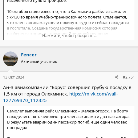
населенного пункта Троицкое.
10 октября стало известно, что в Калмыкии разбился самолет
Як-130 во время учебно-тренировочного полета. Отмечается,
что члены экипажа успели покинуть судно и сейчас находятся
в госпитале. Создана государственная комиссия которая
разберется в причинах аварии. Причиной крушения,
Нажмите, чтобы раскрыть...
предварительно, стал отказ авиационной техники.
Изначально Telegram-канал «Волгоград №1» сообщал, что
Fencer
воздушное судно потерпело крушение в Волгоградской
области, но позже стало известно, что происшествие
Активный участник
произошло в Калмыкии.
13 Окт 2024
#2.751
Ан-3 авиакомпании "Борус" совершил грубую посадку в
1,5 км от города Олекминск.
https://m.vk.com/wall-
127769370_112325
Самолет выполнял рейс Олекминск – Железногорск. На борту
находились пять человек: три члена экипажа и два пассажира.
В результате аварии один пассажир погиб, еще один человек
пострадал.