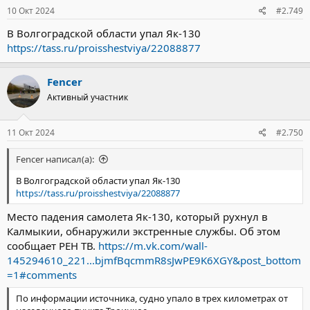
10 Окт 2024
#2.749
В Волгоградской области упал Як-130
https://tass.ru/proisshestviya/22088877
Fencer
Активный участник
11 Окт 2024
#2.750
Fencer написал(а):
В Волгоградской области упал Як-130
https://tass.ru/proisshestviya/22088877
Место падения самолета Як-130, который рухнул в
Калмыкии, обнаружили экстренные службы. Об этом
сообщает РЕН ТВ.
https://m.vk.com/wall-
145294610_221...bjmfBqcmmR8sJwPE9K6XGY&post_bottom
=1#comments
По информации источника, судно упало в трех километрах от