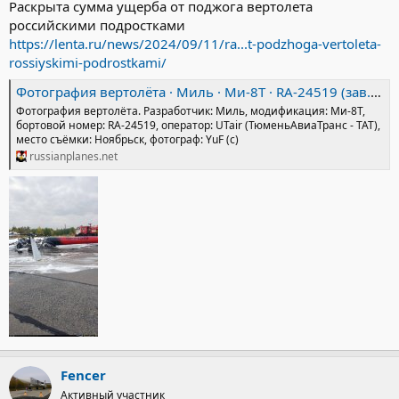
Раскрыта сумма ущерба от поджога вертолета
российскими подростками
https://lenta.ru/news/2024/09/11/ra...t-podzhoga-vertoleta-
rossiyskimi-podrostkami/
Фотография вертолёта · Миль · Ми-8Т · RA-24519 (зав.н. 98522095) · UTair (ТюменьАвиаТранс - ТАТ) ✈ russianplanes.net ✈ наша авиация
Фотография вертолёта. Разработчик: Миль, модификация: Ми-8Т,
бортовой номер: RA-24519, оператор: UTair (ТюменьАвиаТранс - ТАТ),
место съёмки: Ноябрьск, фотограф: YuF (c)
russianplanes.net
Fencer
Активный участник