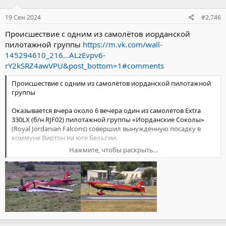
и
:
19 Сен 2024
#2.746
Происшествие с одним из самолётов иорданской
пилотажной группы
https://m.vk.com/wall-
145294610_216...ALzEvpv6-
rY2kSRZ4awVPU&post_bottom=1#comments
Происшествие с одним из самолётов иорданской пилотажной
группы
Оказывается вчера около 6 вечера один из самолётов Extra
330LX (б/н RJF02) пилотажной группы «Иорданские Соколы»
(Royal Jordanian Falcons) совершил вынужденную посадку в
коммуне Виртон на юге Бельгии.
Нажмите, чтобы раскрыть...
Двое пилотов получили серьезные травмы и были доставлены
в госпиталь.
Группа должна была выступить на авиашоу “Саниколь»
(International Sanicole Airshow), которое проходит на аэродроме
Леопольдсбург/Беверло.