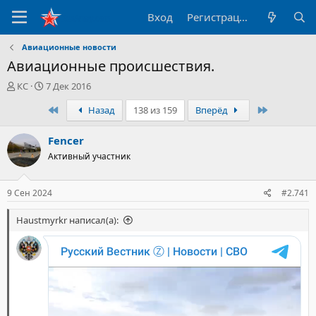
Вход
Регистрация
Авиационные новости
Авиационные происшествия.
А
Д
КС
7 Дек 2016
в
а
Первый
Последни
Назад
138 из 159
Вперёд
т
т
о
а
р
н
Fencer
т
а
Активный участник
е
ч
м
а
ы
л
9 Сен 2024
#2.741
а
Haustmyrkr написал(а):