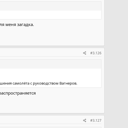
ля меня загадка.
#3.126
шения самолёта с руководством Вагнеров.
распространяется
#3.127