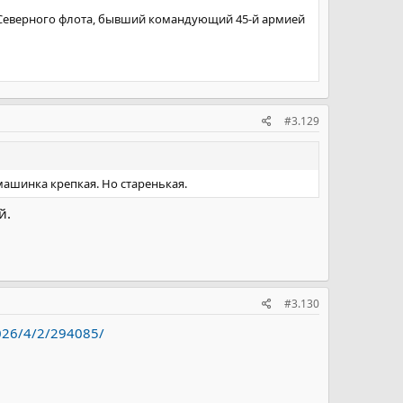
 Северного флота, бывший командующий 45-й армией
#3.129
машинка крепкая. Но старенькая.
й.
#3.130
026/4/2/294085/