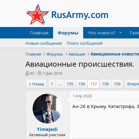
Главная
Форумы
Что нового?
Гал
Новые сообщения
Поиск сообщений
Главная
Форумы
Авиация
Авиационные новост
Авиационные происшествия.
А
Д
КС
7 Дек 2016
в
а
Назад
1
…
155
156
157
158
159
Впер
т
т
о
а
р
н
1 Апр 2026
т
а
Ан-26 в Крыму. Катастрофа, 
е
ч
м
а
ы
л
а
TimeJedi
Активный участник