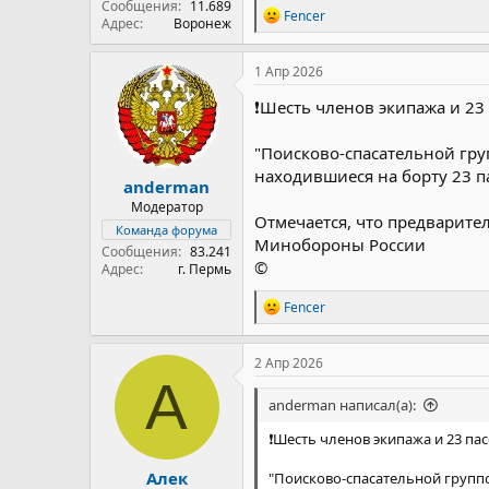
Сообщения
11.689
Р
Fencer
Адрес
Воронеж
е
а
к
1 Апр 2026
ц
и
❗️Шесть членов экипажа и 2
и
:
"Поисково-спасательной гру
находившиеся на борту 23 п
anderman
Модератор
Отмечается, что предварите
Команда форума
Минобороны России
Сообщения
83.241
©
Адрес
г. Пермь
Р
Fencer
е
а
к
2 Апр 2026
ц
А
и
anderman написал(а):
и
:
❗️Шесть членов экипажа и 23 п
Алек
"Поисково-спасательной группо