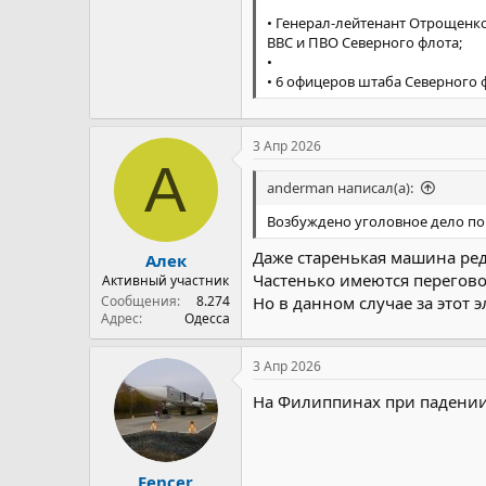
• Генерал-лейтенант Отрощенк
ВВС и ПВО Северного флота;
•
• 6 офицеров штаба Северного ф
3 Апр 2026
А
anderman написал(а):
Возбуждено уголовное дело по 
Даже старенькая машина ред
Алек
Частенько имеются перегово
Активный участник
Сообщения
8.274
Но в данном случае за этот 
Адрес
Одесса
3 Апр 2026
На Филиппинах при падении
Fencer