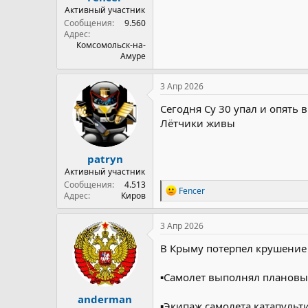
Активный участник
Сообщения
9.560
Адрес
Комсомольск-на-
Амуре
3 Апр 2026
Сегодня Су 30 упал и опять 
Лётчики живы
patryn
Активный участник
Сообщения
4.513
Р
Fencer
Адрес
Киров
е
а
к
3 Апр 2026
ц
и
В Крыму потерпел крушение
и
:
▪️Самолет выполнял плановы
anderman
▪️Экипаж самолета катапуль