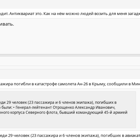
дит. Антиквариат это. Как на нём можно людей возить для меня загадк
ивать.
сажира погибли в катастрофе самолета Ан-26 в Крыму, сообщили в М
 29 человек (23 пассажира и 6 членов экипажа), погибших в
6 были: • Генерал-лейтенант Отрощенко Александр Иванович,
ного корпуса Северного флота, бывший командующий 45-й армией
и 29 человек (23 пассажира и 6 членов экипажа), погибших в авиаката