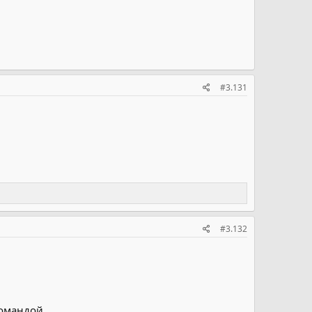
#3.131
#3.132
командой.