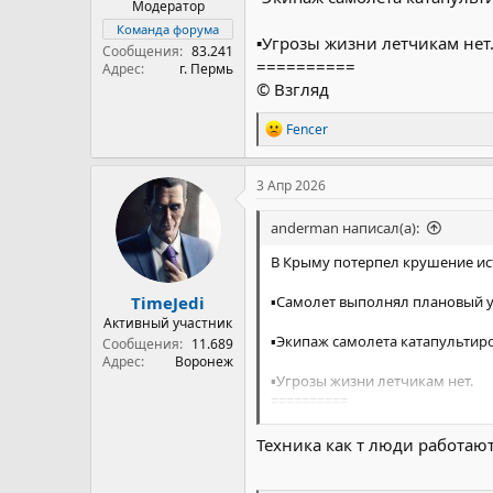
Модератор
Команда форума
▪️Угрозы жизни летчикам нет
Сообщения
83.241
==========
Адрес
г. Пермь
© Взгляд
Р
Fencer
е
а
к
3 Апр 2026
ц
и
anderman написал(а):
и
:
В Крыму потерпел крушение ис
TimeJedi
▪️Самолет выполнял плановый 
Активный участник
▪️Экипаж самолета катапультир
Сообщения
11.689
Адрес
Воронеж
▪️Угрозы жизни летчикам нет.
==========
© Взгляд
Техника как т люди работают