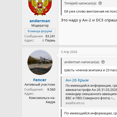
TimeJedi написал(а):
Ей уже слово винтажная не похо
Это надо у Ан-2 и DC3 спраш
anderman
Модератор
Команда форума
Сообщения
83.241
Адрес
г. Пермь
3 Апр 2026
anderman написал(а):
Шесть членов экипажа и 23 пас
Fencer
Ан-26 Крым
Активный участник
По имеющейся информации, среди
Сообщения
9.560
авиакатастрофе Ан-26 31.03.202
Адрес
командир смешанного авиацион
Комсомольск-на-
ВВС и ПВО Северного флота; •...
Амуре
aviaforum.ru
По имеющейся информации, сред