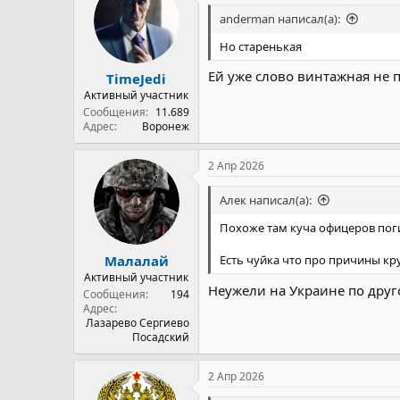
anderman написал(а):
Но старенькая
Ей уже слово винтажная не п
TimeJedi
Активный участник
Сообщения
11.689
Адрес
Воронеж
2 Апр 2026
Алек написал(а):
Похоже там куча офицеров поги
Малалай
Есть чуйка что про причины к
Активный участник
Неужели на Украине по друго
Сообщения
194
Адрес
Лазарево Сергиево
Посадский
2 Апр 2026