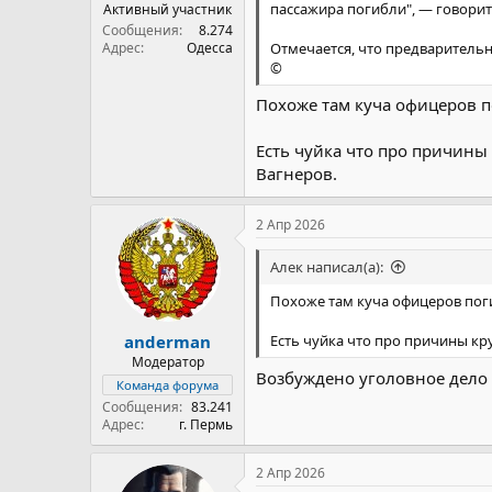
пассажира погибли", — говорит
Активный участник
Сообщения
8.274
Отмечается, что предварительн
Адрес
Одесса
©
Похоже там куча офицеров п
Есть чуйка что про причины
Вагнеров.
2 Апр 2026
Алек написал(а):
Похоже там куча офицеров поги
anderman
Есть чуйка что про причины к
Модератор
Возбуждено уголовное дело 
Команда форума
Сообщения
83.241
Адрес
г. Пермь
2 Апр 2026