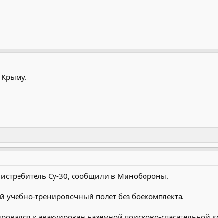
в Крыму.
 истребитель Су-30, сообщили в Минобороны.
й учебно-тренировочный полет без боекомплекта.
тировался и эвакуирован наземной поисково-спасательной 