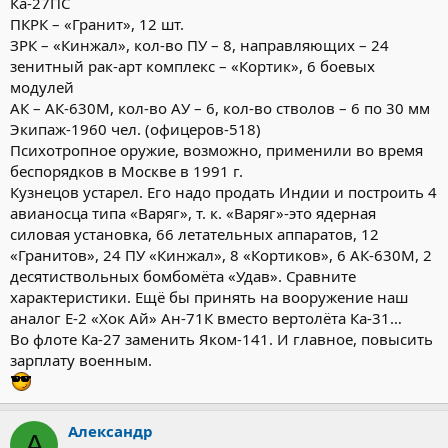
Ка-27ПС
ПКРК – «Гранит», 12 шт.
ЗРК – «Кинжал», кол-во ПУ – 8, направляющих – 24
зенитный рак-арт комплекс – «Кортик», 6 боевых
модулей
АК – АК-630М, кол-во АУ – 6, кол-во стволов – 6 по 30 мм
Экипаж-1960 чел. (офицеров-518)
Психотропное оружие, возможно, применили во время
беспорядков в Москве в 1991 г.
Кузнецов устарел. Его надо продать Индии и построить 4
авианосца типа «Варяг», т. к. «Варяг»-это ядерная
силовая установка, 66 летательных аппаратов, 12
«Гранитов», 24 ПУ «Кинжал», 8 «Кортиков», 6 АК-630М, 2
десятиствольных бомбомёта «Удав». Сравните
характеристики. Ещё бы принять на вооружение наш
аналог Е-2 «Хок Ай» Ан-71К вместо вертолёта Ка-31…
Во флоте Ка-27 заменить Яком-141. И главное, повысить
зарплату военным.
Александр
А