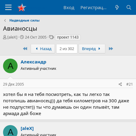
Вход
Регистрация
Надводные силы
Авианосцы
А
Д
Т
[aleX]
24 Окт 2005
проект 1143
в
а
е
т
т
г
Первый
Последний
Назад
2 из 302
Вперёд
о
а
и
р
н
Александр
А
т
а
Активный участник
е
ч
м
а
ы
л
29 Дек 2005
#21
а
хотел бы я на тебя посмотреть, как ты легко так
потопишь авианосец))) да тебя километров на 300 даже
не подпустят)) ты что думаешь он один плывёт, там
армада дай боже
[aleX]
A
Активный участник