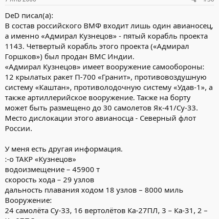
DeD писал(а):
В состав российского ВМФ входит лишь один авианосец,
а именно «Адмирал Кузнецов» - пятый корабль проекта
1143. Четвертый корабль этого проекта («Адмирал
Горшков») был продан ВМС Индии.
«Адмирал Кузнецов» имеет вооружение самообороны:
12 крылатых ракет П-700 «Гранит», противовоздушную
систему «Каштан», противолодочную систему «Удав-1», а
также артиллерийское вооружение. Также на борту
может быть размещено до 30 самолетов Як-41/Су-33.
Место дислокации этого авианосца - Северный флот
России.
У меня есть другая информация.
:-o ТАКР «Кузнецов»
водоизмещение – 45900 т
скорость хода – 29 узлов
дальность плавания ходом 18 узлов – 8000 миль
Вооружение:
24 самолёта Су-33, 16 вертолётов Ка-27ПЛ, 3 – Ка-31, 2 –