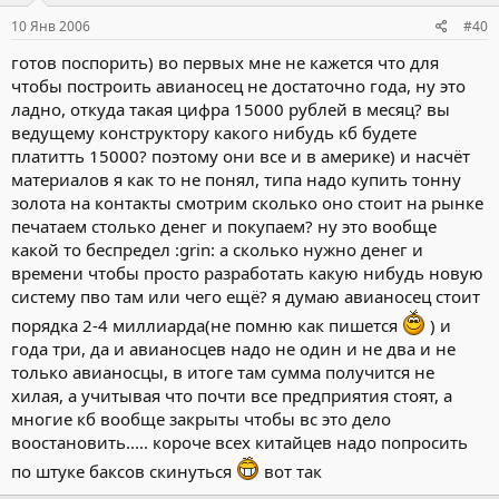
10 Янв 2006
#40
готов поспорить) во первых мне не кажется что для
чтобы построить авианосец не достаточно года, ну это
ладно, откуда такая цифра 15000 рублей в месяц? вы
ведущему конструктору какого нибудь кб будете
платитть 15000? поэтому они все и в америке) и насчёт
материалов я как то не понял, типа надо купить тонну
золота на контакты смотрим сколько оно стоит на рынке
печатаем столько денег и покупаем? ну это вообще
какой то беспредел :grin: а сколько нужно денег и
времени чтобы просто разработать какую нибудь новую
систему пво там или чего ещё? я думаю авианосец стоит
порядка 2-4 миллиарда(не помню как пишется
) и
года три, да и авианосцев надо не один и не два и не
только авианосцы, в итоге там сумма получится не
хилая, а учитывая что почти все предприятия стоят, а
многие кб вообще закрыты чтобы вс это дело
воостановить..... короче всех китайцев надо попросить
по штуке баксов скинуться
вот так