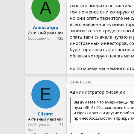
А
сколько америка выпистила 
тем не менее они котируются
но они опять таки этого не 
всего уверенность инвестор
Александр
зависит от его кредитоспосо
Активный участник
опять таки сначала нужно и 
Сообщения
135
иностранных инвесторов, со
будет приносить финансовые
облагая которую налогами мы
но по моему мы немного отош
20 Янв 2006
E
Администратор писал(а):
Вы думаете, что американцы п
нужно!!! Их 20 авианосцев были
и Ирак (можно и другие прибави
Elisant
при необходимости и прикрыти
Активный участник
Сообщения
32
Адрес