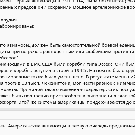
огласен. Первые авианосцы в ВМС США, (типа Лексингтон) 
троенных предков они сохранили мощное артелерийское во
 орудия
забронированы:
что авианосец должен быть самостоятельной боевой едениц
иты при встрече с равноценным или слабейшим противник
ейсеров?
аносцами в ВМС США были корабли типа Эссекс. Они были
рвый корабль вступил в строй в 1942г. На нем не было кру
онирование также было уменьшено. В результате меньший п
против 33 тыс т. Лексингтона) мог нести равное с ним числ
молеты. Причиной такого изменения характеристик послуж
олжен быть полностью приспособлен к выполнению главной 
 эскорта. Этой же системы американцы придерживаются до с
сен. Американские авианосцы в первую очередь предназнача