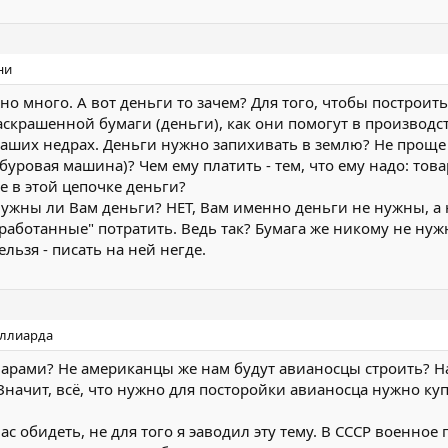
ни
 много. А вот деньги то зачем? Для того, чтобы построить
аскрашенной бумаги (деньги), как они помогут в производс
наших недрах. Деньги нужно запихивать в землю? Не проще 
 буровая машина)? Чем ему платить - тем, что ему надо: тов
те в этой цепочке деньги?
нужны ли Вам деньги? НЕТ, Вам именно деньги не нужны, а 
работанные" потратить. Ведь так? Бумага же никому не нуж
ьзя - писать на ней негде.
иллиарда
ларами? Не американцы же нам будут авианосцы строить? 
Значит, всё, что нужно для посторойки авианосца нужно ку
Вас обидеть, не для того я эаводил эту тему. В СССР военно