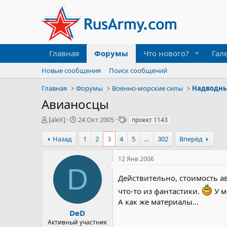
Главная
Форумы
Что нового?
Гал
Новые сообщения
Поиск сообщений
Главная
Форумы
Военно-морские силы
Надводны
Авианосцы
А
Д
Т
[aleX]
24 Окт 2005
проект 1143
в
а
е
т
т
г
Назад
1
2
3
4
5
…
302
Вперёд
о
а
и
р
н
12 Янв 2006
т
а
D
е
ч
Действительно, стоимость а
м
а
что-то из фантастики.
У м
ы
л
а
А как же материалы...
DeD
Активный участник