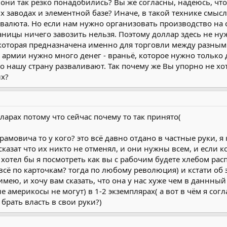
 они так резко понадобились? Вы же согласны, надеюсь, чт
их заводах и элементной базе? Иначе, в такой технике смыс
 валюта. Но если нам нужно организовать производство на с
раницы ничего завозить нельзя. Поэтому доллар здесь не нуж
которая предназначена именно для торговли между разными 
я армии нужно много денег - враньё, которое нужно только д
что нашу страну разваливают. Так почему же Вы упорно не хот
их?
ларах потому что сейчас почему то так принято(
брамовича то у кого? это всё давно отдано в частные руки, 
у сказат что их никто не отменял, и они нужны всем, и если 
 хотел бы я посмотреть как вы с рабочим будете хлебом рас
сё по карточкам? тогда по любому революция) и кстати об 
ею, и хочу вам сказать, что она у нас хуже чем в даннный 
америкосы не могут) в 1-2 экземплярах( а вот в чём я согла
брать власть в свои руки?)