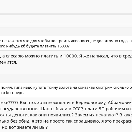
 не кажется что для чтобы построить авианосец не достаточно года, ну
го нибудь кб будете платитть 15000?
 а слесарю можно платить и 10000. Я же написал, что в сре
менится.
е понял, типа надо купить тонну золота на контакты смотрим сколько 
 то беспредел
нке????? Вы что, хотите заплатить Березовскому, Абрамович
 государственное. Шахты были в СССР, плати ЗП рабочим и о
 нужны деньги, как они появились? Зачем их печатают? В к
лько без обид, я это не просто так спрашиваю, я это прекр
 но вот знаете ли Вы?