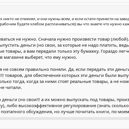
 их никто не отменял, и они нужны всем, и если кстати принести на зав
с рабочим будете хлебом расплачиваться)) вы что знаете что нужно к
ваться не нужно. Сначала нужно произвести товар (любой).
устить деньги (но свои, за которые не надо платить, ведь е
 товары, а вам передали только эту бумажку. Гораздо легче
в магазине выберет, что ему нужно.
 не совсем правильно поняли. Да, если передать эти деньг
Но!!! товаров, для обеспечения которых эти деньги были вы
лько тогда, когда за ними стоят реальные товары, а не но
не читали.
деньги (но свои!!! а их можно выпускать под товары, прои
), либо высокоэффективное регулирование (знать сколько 
ует поэтапного обсуждения, но лучше почитать книги, по-моем