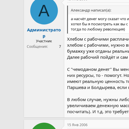
А
Александр написал(а):
а насчёт денег могу сказат что
хотел бы я посмотреть как вы 
тогда по любому революция)
Администрато
р
Хлебом с рабочими расплачи
Участник
хлебом с рабочими, нужно вып
Сообщения
7
бумажку уже отданы реальные
Далее рабочий пойдёт и сам 
С "чемоданом денег" Вы меня
них ресурсы, то - помогут. 
имеют реальную ценность то
Паршева и Болдырева, если 
В любом случае, нужны либо 
увеличиваем денежную массу
посчитать). И т.д. это треб
15 Янв 2006