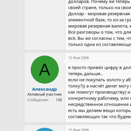
долларов. Почему же теперь
своей стране, только на сво
Доллар - мировая резервная
элементной базе, то из-за г
мировая резервная валюта, 
Все разговоры о том, что дл
всё. Вы же согласны с тем, 
только одна из составляющ
12 Янв 2006
А
я просто привёл цифру в дол
теперь дальше..
если не покупать золото у а
толку?)) а насчёт денег мог
Александр
как помогут производству) и
Активный участник
конкретному рабочему, или в
Сообщения
135
несредственное отношение им
есть мы делаем вещи которые 
составляющих так что будем 
15 Янв 2006