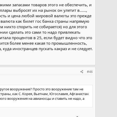
кими запасами товаров этого не обеспечить, и
лары выбросят их на рынок он улетит в......,
ьность и цена любой мировой валюты это прежде
 валюта как билет гос банка страны напрямую
м никто спорить не собирается) но для этого
янии сделать это сами то надо привлекать
тала процентов в 25, если будет видно что это
вится более менее какая то промышленность,
куда иностранцев пускать какраз и не следует.
#46
ругое вооружение? Просто это вооружение там не
страны, как С. Корея, Вьетнам, Югославия, Афганистан
ного вооружения на авианосцы и ставить не надо, а