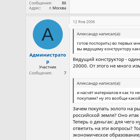
Сообщения
86
Адрес
г. Москва
12 Янв 2006
А
Александр написал(а):
готов поспорить) во первых мне
вы ведущему конструктору како
Администрато
Ведущий конструктор - один,
р
20000. От этого не много из
Участник
Сообщения
7
Александр написал(а):
и насчёт материалов я как то н
покупаем? ну это вообще какой
Зачем покупать золото на ры
российской земле? Оно итак
Теперь о деньгах: для чего
ответить на эти вопросы? То
экономическое образование,