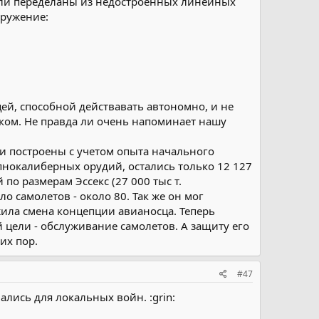
были переделаны из недостроенных линейных
оружение:
ей, способной действавать автономно, и не
ом. Не правда ли очень напоминает нашу
 построены с учетом опыта начального
пнокалиберных орудий, остались только 12 127
о размерам Эссекс (27 000 тыс т.
о самолетов - около 80. Так же он мог
ила смена концепции авианосца. Теперь
цели - обслуживание самолетов. А защиту его
их пор.
#47
лись для локальных войн. :grin: