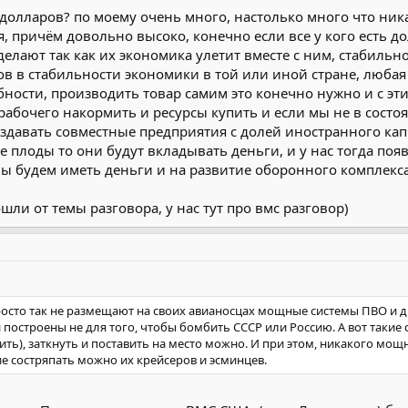
долларов? по моему очень много, настолько много что ника
, причём довольно высоко, конечно если все у кого есть дол
сделают так как их экономика улетит вместе с ним, стабил
ов в стабильности экономики в той или иной стране, любая
бности, производить товар самим это конечно нужно и с эти
рабочего накормить и ресурсы купить и если мы не в состо
здавать совместные предприятия с долей иностранного капи
 плоды то они будут вкладывать деньги, и у нас тогда поя
 будем иметь деньги и на развитие оборонного комплекса, 
ли от темы разговора, у нас тут про вмс разговор)
росто так не размещают на своих авианосцах мощные системы ПВО и д
 построены не для того, чтобы бомбить СССР или Россию. А вот такие 
ть), заткнуть и поставить на место можно. И при этом, никакого мощ
е состряпать можно их крейсеров и эсминцев.