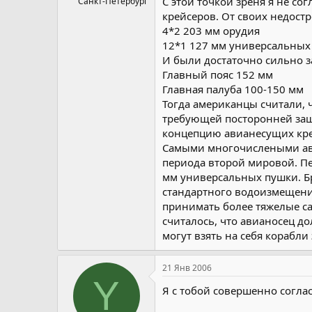
С этой точкой зреня я не с
Санкт-Петербург
крейсеров. От своих недос
4*2 203 мм орудия
12*1 127 мм универсальных
И были достаточно сильно 
Главный пояс 152 мм
Главная палуба 100-150 мм
Тогда американцы считали, 
требующей посторонней защ
концепцию авианесущих кр
Самыми многочислеными ави
периода второй мировой. Пе
мм универсальных пушки. Бр
стандартного водоизмещения 
принимать более тяжелые са
считалось, что авианосец д
могут взять на себя корабли
21 Янв 2006
Y
Я с тобой совершенно согла