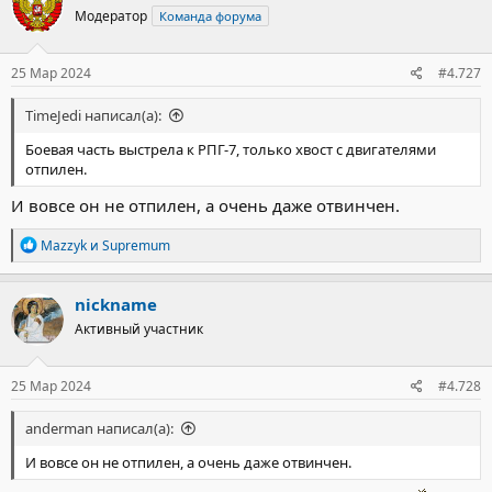
ц
Модератор
Команда форума
и
и
:
25 Мар 2024
#4.727
TimeJedi написал(а):
Боевая часть выстрела к РПГ-7, только хвост с двигателями
отпилен.
И вовсе он не отпилен, а очень даже отвинчен.
Р
Mazzyk
и
Supremum
е
а
к
nickname
ц
Активный участник
и
и
:
25 Мар 2024
#4.728
anderman написал(а):
И вовсе он не отпилен, а очень даже отвинчен.