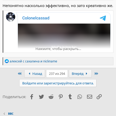
Непонятно насколько эффективно, но зато креативно же.
Нажмите, чтобы раскрыть...
Р
алексей с сахалина
и
nickname
е
а
к
Первый
Последни
Назад
237 из 294
Вперёд
ц
и
Войдите или зарегистрируйтесь для ответа.
и
:
Facebook
Twitter
Reddit
Pinterest
Tumblr
WhatsApp
Электронна
Ссылка
Поделиться:
ВВС