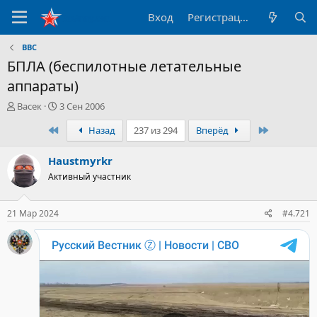
Вход
Регистрация
ВВС
БПЛА (беспилотные летательные
аппараты)
А
Д
Васек
3 Сен 2006
в
а
Первый
Последни
Назад
237 из 294
Вперёд
т
т
о
а
р
н
Haustmyrkr
т
а
Активный участник
е
ч
м
а
ы
л
21 Мар 2024
#4.721
а