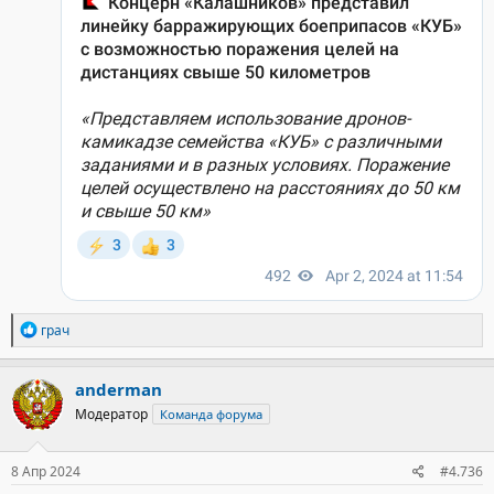
Р
грач
е
а
к
anderman
ц
Модератор
Команда форума
и
и
:
8 Апр 2024
#4.736