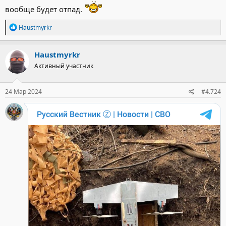
вообще будет отпад.
Р
Haustmyrkr
е
а
к
Haustmyrkr
ц
Активный участник
и
и
:
24 Мар 2024
#4.724