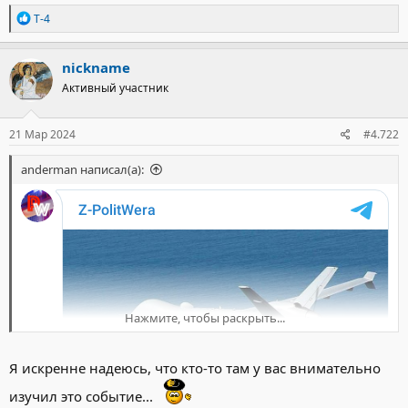
Р
T-4
е
а
к
nickname
ц
Активный участник
и
и
:
21 Мар 2024
#4.722
anderman написал(а):
Нажмите, чтобы раскрыть...
Я искренне надеюсь, что кто-то там у вас внимательно
изучил это событие...