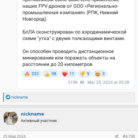
Р
nickname
е
а
к
nickname
ц
Активный участник
и
и
:
25 Мар 2024
#4.730