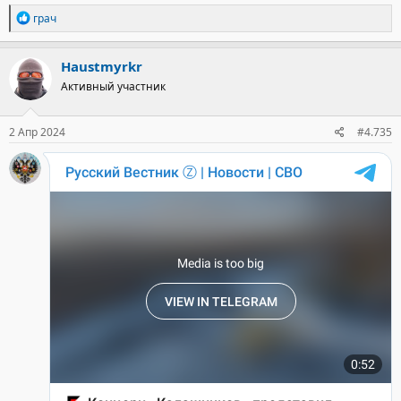
Р
грач
е
а
к
Haustmyrkr
ц
Активный участник
и
и
:
2 Апр 2024
#4.735