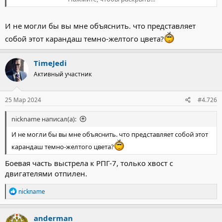
И не могли бы вы мне объяснить. что представляет
собой этот карандаш темно-желтого цвета?
TimeJedi
Активный участник
25 Мар 2024
#4.726
nickname написал(а):
И не могли бы вы мне объяснить. что представляет собой этот
карандаш темно-желтого цвета?
Боевая часть выстрела к РПГ-7, только хвост с
двигателями отпилен.
Р
nickname
е
а
к
anderman