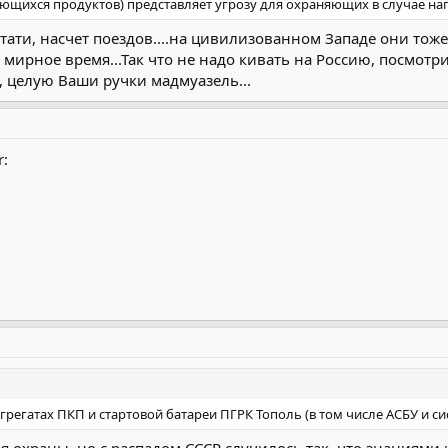
ющихся продуктов) представляет угрозу для охраняющих в случае на
стати, насчет поездов....на цивилизованном Западе они тоже
 мирное время...Так что не надо кивать на Россию, посмотри
 целую Ваши ручки мадмуазель...
r:
агрегатах ПКП и стартовой батареи ПГРК Тополь (в том числе АСБУ и с
я охраны, но с распадом СССР случилось так, что знаниями