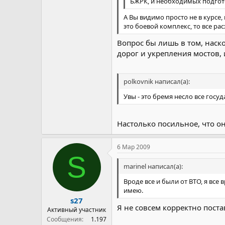
БЖРК, и необходимых подго
А Вы видимо просто не в курсе,
это боевой комплекс, то все ра
Вопрос бы лишь в том, наск
дорог и укрепления мостов,
polkovnik написал(а):
Увы - это бремя несло все госу
Настолько посильное, что о
6 Мар 2009
S
marinel написал(а):
Вроде все и были от ВТО, я все
имею.
s27
Я не совсем корректно поста
Активный участник
Сообщения
1.197