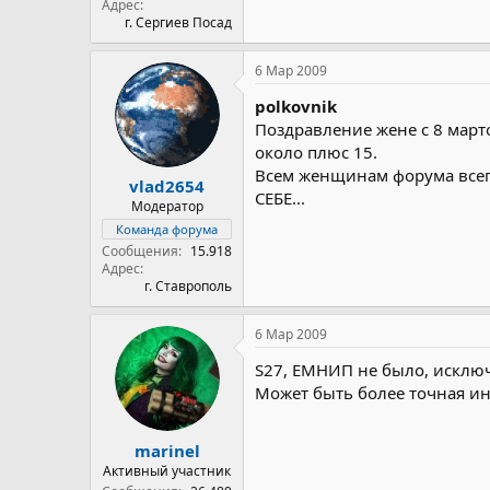
Адрес
г. Сергиев Посад
6 Мар 2009
polkovnik
Поздравление жене с 8 март
около плюс 15.
Всем женщинам форума всего
vlad2654
СЕБЕ...
Модератор
Команда форума
Сообщения
15.918
Адрес
г. Ставрополь
6 Мар 2009
S27, ЕМНИП не было, исклю
Может быть более точная инф
marinel
Активный участник