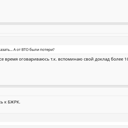
сказать... А от ВТО были потери?
все время оговариваюсь т.к. вспоминаю свой доклад более 10
.
сь к БЖРК.