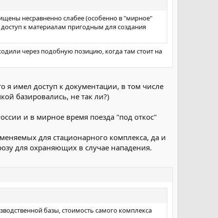
щены несравненно слабее (особенно в "мирное"
 доступ к материалам пригодным для создания
одили через подобную позицию, когда там стоит на
о я имел доступ к документации, в том числе
кой базировались, не так ли?)
России и в мирное время поезда "под откос"
именяемых для стационарного комплекса, да и
розу для охраняющих в случае нападения.
зводственной базы, стоимость самого комплекса