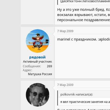
(десятки тонн легковоспламеня
Ну а это уже полный бред. К
вокзалах взрывают, кстати, в
персональное поздравление,
7 Мар 2009
mаrinel с праздником. :aplodi
рядовой
Активный участник
Сообщения
269
Адрес
Матушка Россия
7 Мар 2009
polkovnik написал(а):
я вел практические занятия на 
Я не оспариваю факт наличи