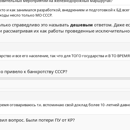
товительных мероприятий на железнодорожных маршрутах?
 кто и как занимался разработкой, внедрением и подготовкой к БД все
сходы несло только МО СССР.
олько справедливо это называть
дешевым
ответом. Даже е
 и рассматривая их как работы проведенные исключительно 
дарство и все его население, так что для ТОГО государства и В ТО ВРЕ
но привело к банкротству СССР?
 время оговариваюсь т.к. вспоминаю свой доклад более 10 -летней давно
вил вопрос. Были потери ПУ от КР?