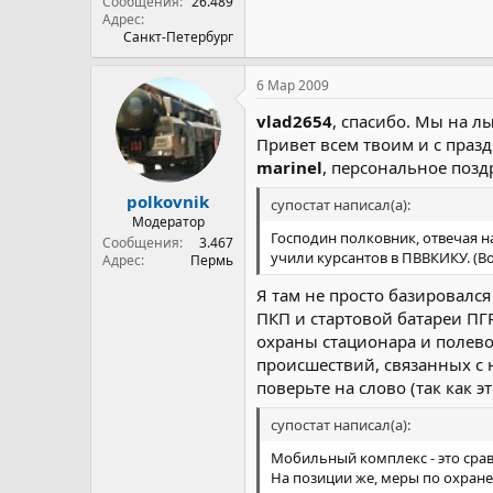
Сообщения
26.489
Адрес
Санкт-Петербург
6 Мар 2009
vlad2654
, спасибо. Мы на л
Привет всем твоим и с праз
marinel
, персональное позд
polkovnik
супостат написал(а):
Модератор
Господин полковник, отвечая н
Сообщения
3.467
учили курсантов в ПВВКИКУ. (Во
Адрес
Пермь
Я там не просто базировался
ПКП и стартовой батареи ПГР
охраны стационара и полевой
происшествий, связанных с 
поверьте на слово (так как э
супостат написал(а):
Мобильный комплекс - это сравн
На позиции же, меры по охране