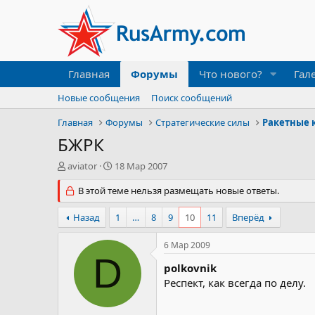
Главная
Форумы
Что нового?
Гал
Новые сообщения
Поиск сообщений
Главная
Форумы
Стратегические силы
БЖРК
А
Д
aviator
18 Мар 2007
в
а
т
В этой теме нельзя размещать новые ответы.
т
о
а
р
н
Назад
1
…
8
9
10
11
Вперёд
т
а
е
ч
6 Мар 2009
м
а
D
ы
л
polkovnik
а
Респект, как всегда по делу.