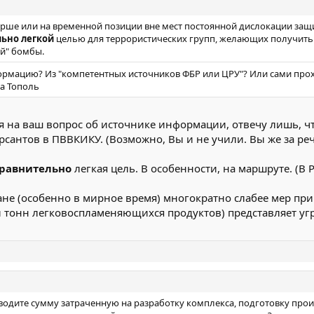
ше или на временной позиции вне мест постоянной дислокации защи
ьно легкой
целью для террористических групп, желающих получить
й" бомбы.
формацию? Из "компетентных источников ФБР или ЦРУ"? Или сами прох
на Тополь
я на ваш вопрос об источнике информации, отвечу лишь, чт
рсантов в ПВВКИКУ. (Возможно, Вы и не учили. Вы же за реч
равнительно
легкая цель. В особенности, на маршруте. (В 
ане (особенно в мирное время) многократно слабее мер пр
и тонн легковоспламеняющихся продуктов) представляет уг
одите сумму затраченную на разработку комплекса, подготовку прои