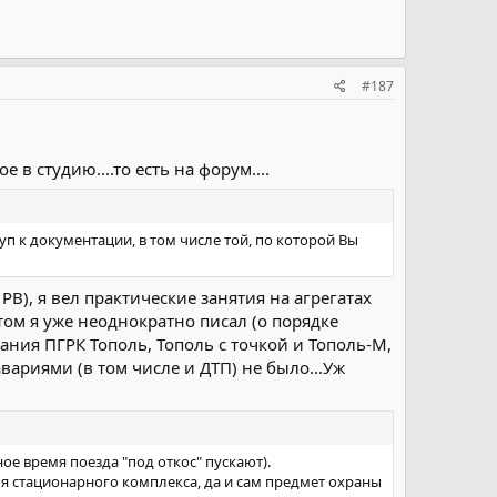
#187
 студию....то есть на форум....
п к документации, в том числе той, по которой Вы
В), я вел практические занятия на агрегатах
том я уже неоднократно писал (о порядке
ания ПГРК Тополь, Тополь с точкой и Тополь-М,
ариями (в том числе и ДТП) не было...Уж
ое время поезда "под откос" пускают).
я стационарного комплекса, да и сам предмет охраны