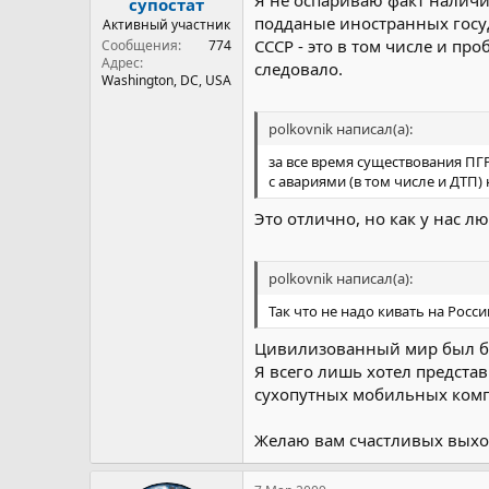
супостат
подданые иностранных госуда
Активный участник
СССР - это в том числе и пр
Сообщения
774
Адрес
следовало.
Washington, DC, USA
polkovnik написал(а):
за все время существования ПГ
с авариями (в том числе и ДТП) 
Это отлично, но как у нас л
polkovnik написал(а):
Так что не надо кивать на Росси
Цивилизованный мир был бы
Я всего лишь хотел представ
сухопутных мобильных комп
Желаю вам счастливых выхо