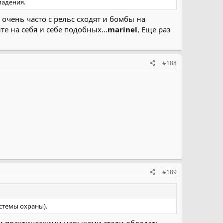
падения.
 очень часто с рельс сходят и бомбы на
те на себя и себе подобных...
marinel
, Еще раз
#188
#189
истемы охраны).
 и практическими навыками стали обладать