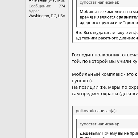
Активный участник
супостат написал(а):
Сообщения
774
Адрес
Мобильные комплексы на мар
Washington, DC, USA
время) и являются
сравнител
ядерного оружия или "грязно
Это Вы откуда взяли такую ин
БД техника ракетного дивизио
Господин полковник, отвеча
той, по которой Вы учили ку
Мобильный комплекс - это
с
пускают).
На позиции же, меры по охр
сам предмет охраны (десятк
polkovnik написал(а):
супостат написал(а):
Дешевым? Почему вы не прив