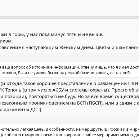
ыжи в горы, у нас пока минус пять и не выше.
диком.
равление с наступающим Женским днем. Цветы и шампанское в
а ваш вопрос об источнике информации, отвечу лишь, что я имел досту
зможно, Вы и не учили. Вы же за речкой базировались, не так ли?)
 (и откуда такое хорошее представление о размещении ПВИ Р
К Тополь (в том числе АСБУ и системы охраны). Просто об э
 позиции), повторяться не буду. Но за все время существов
незаконным проникновением на БСП (ПБСП), или в связи с ав
то документы ДСП).
ительно легкая цель. В особенности, на маршруте. (В России и в мирн
 (особенно в мирное время) многократно слабее мер применяемых дл