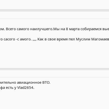
ом. Всего самого наилучшего.Мы на 8 марта собираемся вы
 сасого -с амого. ,,,, Как в свое время пел Муслим Маго
чительно авиационное ВТО.
а есть у Vlad2654.