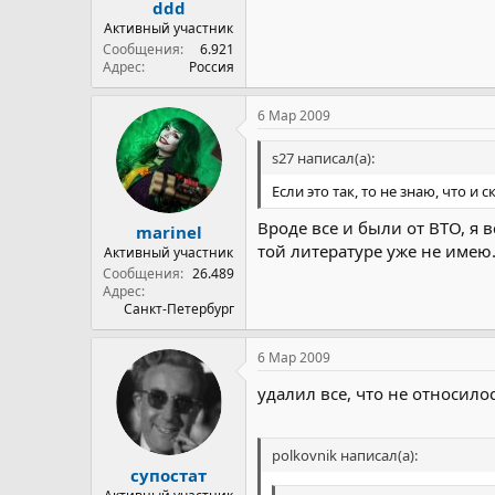
ddd
Активный участник
Сообщения
6.921
Адрес
Россия
6 Мар 2009
s27 написал(а):
Если это так, то не знаю, что и 
Вроде все и были от ВТО, я 
marinel
той литературе уже не имею
Активный участник
Сообщения
26.489
Адрес
Санкт-Петербург
6 Мар 2009
удалил все, что не относило
polkovnik написал(а):
супостат