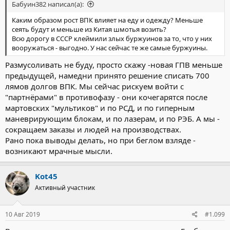
Бабуин382 написал(а):
Каким образом рост ВПК влияет на еду и одежду? Меньше
сеять будут и меньше из Китая шмотья возить?
Всю дорогу в СССР клеймили злых буржуинов за то, что у них
вооружаться - выгодно. У нас сейчас те же самые буржуины.
Размусоливать не буду, просто скажу -новая ГПВ меньше
предыдущей, намедни принято решение списать 700
лямов долгов ВПК. Мы сейчас рискуем войти с
"партнёрами" в противофазу - они кочегарятся после
мартовских "мультиков" и по РСД, и по гиперным
маневрирующим блокам, и по лазерам, и по РЭБ. А мы -
сокращаем заказы и людей на производствах.
Рано пока выводы делать, но при беглом взляде -
возникают мрачные мысли.
Kot45
Активный участник
10 Авг 2019
#1.099