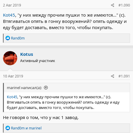
2 Авг 2019
#1.090
Kot45
, "у них между прочим пушки то же имеются..." (с).
Втягиваться опять в гонку вооружений? опять одежду и
еду будет доставать, вместо того, чтобы покупать.
Р
Rand0m
е
а
к
Kotus
ц
Активный участник
и
и
:
10 Авг 2019
#1.091
marinel написал(а):
Kot45
, "у них между прочим пушки то же имеются..." (с).
Втягиваться опять в гонку вооружений? опять одежду и еду
будет доставать, вместо того, чтобы покупать.
Не говоря о том, что у нас 1 завод.
Р
Rand0m
и
marinel
е