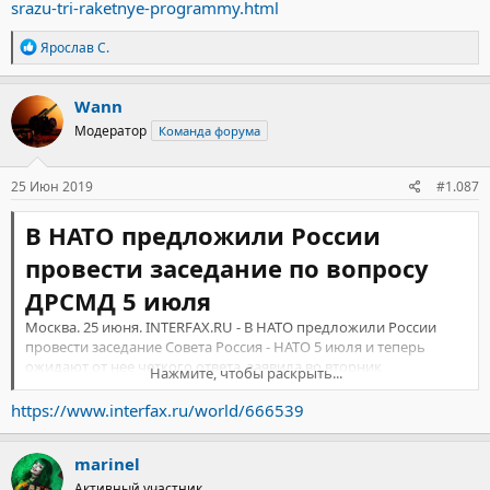
srazu-tri-raketnye-programmy.html
Р
Ярослав С.
е
а
к
Wann
ц
Модератор
Команда форума
и
и
:
25 Июн 2019
#1.087
В НАТО предложили России
провести заседание по вопросу
ДРСМД 5 июля
Москва. 25 июня. INTERFAX.RU - В НАТО предложили России
провести заседание Совета Россия - НАТО 5 июля и теперь
ожидают от нее четкого ответа, заявила во вторник
Нажмите, чтобы раскрыть...
постоянный представитель США при НАТО Кей Бейли
Хатчинсон.
https://www.interfax.ru/world/666539
"Россия твердо не сказала, что она прибудет, мы надеемся
marinel
провести встречу 5 июля, и предложили это ей. Мы надеемся,
что заседание состоится, потому что очень важно, чтобы мы
Активный участник