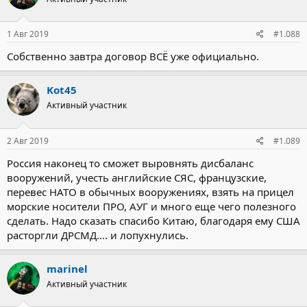
поговорили", - сказала она.
Ранее во вторник генсек НАТО Йенс Столтенберг в ходе пресс-
1 Авг 2019
#1.088
конференции заявил, что Совет Россия - НАТО соберется на
Собственно завтра договор ВСЁ уже официально.
следующей неделе, чтобы обсудить тему Договора о
ликвидации ракет средней и меньшей дальности (ДРСМД).
Kot45
Генсек НАТО отметил, что ожидает от встречи совета Россия-
Активный участник
НАТО "честного и открытого диалога относительно ситуации с
ДРСМД".
2 Авг 2019
#1.089
Столтенберг добавил, что "де-факто Россия продолжает
разрабатывать и размещать новые ракеты". Он отметил, что у
Россия наконец то сможет выровнять дисбаланс
России осталось всего пять недель, чтобы спасти ДРСМД.
вооружений, учесть английские СЯС, французские,
перевес НАТО в обычных вооружениях, взять на прицел
морские носители ПРО, АУГ и много еще чего полезного
сделать. Надо сказать спасибо Китаю, благодаря ему США
расторгли ДРСМД.... и лопухнулись.
marinel
Активный участник