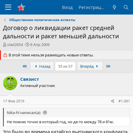
Вход
Регистрация
Общественно-политические аспекты
Договор о ликвидации ракет средней
дальности и ракет меньшей дальности
А
Д
vlad2654
8 Апр 2009
в
а
т
В этой теме нельзя размещать новые ответы.
т
о
а
р
н
Первый
Последний
Назад
55 из 57
Вперёд
т
а
е
ч
Связист
м
а
Активный участник
ы
л
а
17 Фев 2019
#1.081
Nika-hl написал(а):
Не помню точно в который год, но де-то между 78 и 81м.
Это было во времена китайско вьетнамского конфликта.