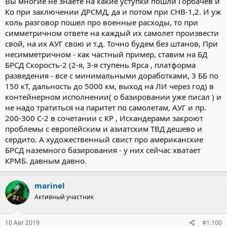
Вы многие не знаете на какие уступки пошли Горбачев и
Ко при заключении ДРСМД, да и потом при СНВ-1,2. И уж
коль разговор пошел про военные расходы, то при
симметричном ответе на каждый их самолет произвести
свой, на их АУГ свою и т.д. Точно будем без штанов, При
несимметричном - как частный пример, ставим на БД
БРСД Скорость-2 (2-я, 3-я ступень Ярса , платформа
разведения - все с минимальными доработками, 3 ББ по
150 кТ, дальность до 5000 км, выход на ЛИ через год) в
контейнерном исполнении( о базировании уже писал ) и
не надо тратиться на паритет по самолетам, АУГ и пр.
200-300 С-2 в сочетании с КР , Искандерами закроют
проблемы с европейским и азиатским ТВД дешево и
сердито. А художественный свист про американские
БРСД наземного базирования - у них сейчас хватает
КРМБ. давным давно.
marinel
Активный участник
10 Авг 2019
#1.100