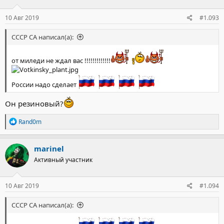
и
:
10 Авг 2019
#1.093
СССР СА написал(а):
от миледи не ждал вас !!!!!!!!!!!!!
России надо сделает
Он резиновый?
Р
Rand0m
е
а
к
marinel
ц
Активный участник
и
и
:
10 Авг 2019
#1.094
СССР СА написал(а):