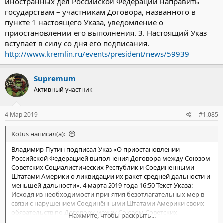
иностранных дел Российской Федерации направить
государствам – участникам Договора, названного в
пункте 1 настоящего Указа, уведомление о
приостановлении его выполнения. 3. Настоящий Указ
вступает в силу со дня его подписания.
http://www.kremlin.ru/events/president/news/59939
Supremum
Активный участник
4 Мар 2019
#1.085
Kotus написал(а):
Владимир Путин подписал Указ «О приостановлении
Российской Федерацией выполнения Договора между Союзом
Советских Социалистических Республик и Соединенными
Штатами Америки о ликвидации их ракет средней дальности и
меньшей дальности». 4 марта 2019 года 16:50 Текст Указа:
Исходя из необходимости принятия безотлагательных мер в
связи с нарушением Соединёнными Штатами Америки своих
обязательств по Договору между Союзом Советских
Нажмите, чтобы раскрыть...
Социалистических Республик и Соединёнными Штатами