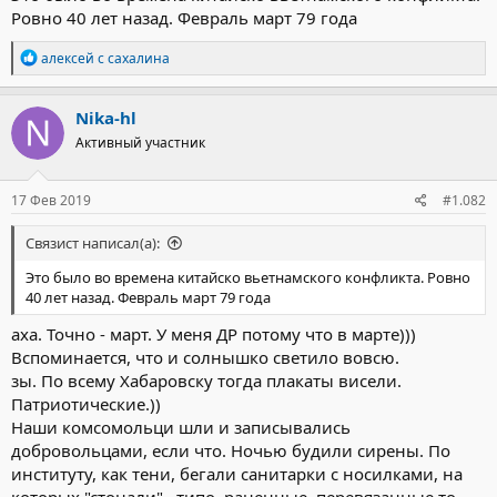
Ровно 40 лет назад. Февраль март 79 года
Р
алексей с сахалина
е
а
к
Nika-hl
ц
Активный участник
и
и
:
17 Фев 2019
#1.082
Связист написал(а):
Это было во времена китайско вьетнамского конфликта. Ровно
40 лет назад. Февраль март 79 года
аха. Точно - март. У меня ДР потому что в марте)))
Вспоминается, что и солнышко светило вовсю.
зы. По всему Хабаровску тогда плакаты висели.
Патриотические.))
Наши комсомольци шли и записывались
добровольцами, если что. Ночью будили сирены. По
институту, как тени, бегали санитарки с носилками, на