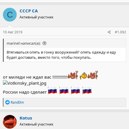
а
к
СССР СА
С
ц
Активный участник
и
и
:
10 Авг 2019
#1.092
marinel написал(а):
Втягиваться опять в гонку вооружений? опять одежду и еду
будет доставать, вместо того, чтобы покупать.
от миледи не ждал вас !!!!!!!!!!!!!
России надо сделает
Р
Rand0m
е
а
к
Kotus
ц
Активный участник
и