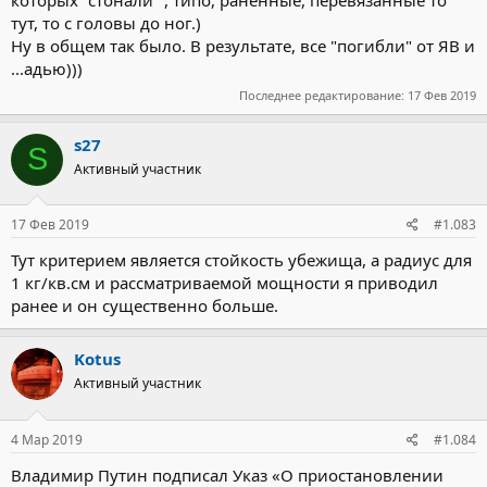
которых "стонали" , типо, раненные, перевязанные то
тут, то с головы до ног.)
Ну в общем так было. В результате, все "погибли" от ЯВ и
...адью)))
Последнее редактирование:
17 Фев 2019
s27
S
Активный участник
17 Фев 2019
#1.083
Тут критерием является стойкость убежища, а радиус для
1 кг/кв.см и рассматриваемой мощности я приводил
ранее и он существенно больше.
Kotus
Активный участник
4 Мар 2019
#1.084
Владимир Путин подписал Указ «О приостановлении