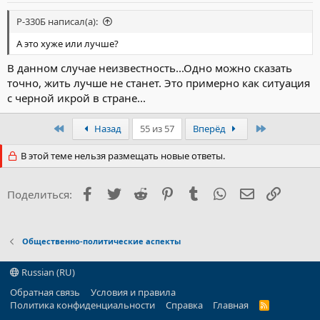
Р-330Б написал(а):
А это хуже или лучше?
В данном случае неизвестность...Одно можно сказать
точно, жить лучше не станет. Это примерно как ситуация
с черной икрой в стране...
Первый
Последний
Назад
55 из 57
Вперёд
В этой теме нельзя размещать новые ответы.
Facebook
Twitter
Reddit
Pinterest
Tumblr
WhatsApp
Электронна
Ссылка
Поделиться:
Общественно-политические аспекты
Russian (RU)
Обратная связь
Условия и правила
Политика конфиденциальности
Справка
Главная
R
S