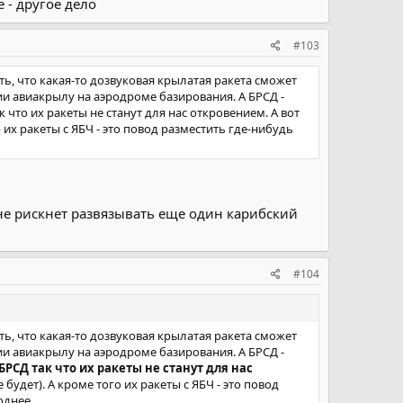
 - другое дело
#103
ь, что какая-то дозвуковая крылатая ракета сможет
и авиакрылу на аэродроме базирования. А БРСД -
что их ракеты не станут для нас откровением. А вот
их ракеты с ЯБЧ - это повод разместить где-нибудь
не рискнет развязывать еще один карибский
#104
ь, что какая-то дозвуковая крылатая ракета сможет
и авиакрылу на аэродроме базирования. А БРСД -
РСД так что их ракеты не станут для нас
удет). А кроме того их ракеты с ЯБЧ - это повод
днее...