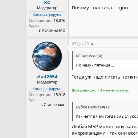
КС
Почему - пятница.... :grin:
Модератор
Команда форума
Сообщения
18.076
Адрес
г. Коломна МО
27 Дек 2014
КС написал(а):
Почему - пятница....
vlad2654
Тогда уж надо писать не пят
Модератор
Команда форума
Добавлено спустя 4 минуты 8 секунд:
Сообщения
15.918
Адрес
г. Ставрополь
Бубка написал(а):
Как нет? В чем тогда смысл уко
Любая МБР может запускатьс
американцами - так они всег