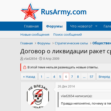
Главная
Форумы
Что нового?
Гал
Новые сообщения
Поиск сообщений
Главная
Форумы
Стратегические силы
Обществен
Договор о ликвидации ракет 
А
Д
vlad2654
8 Апр 2009
в
а
т
В этой теме нельзя размещать новые ответы.
т
о
а
р
н
Назад
1
…
4
5
6
7
8
…
57
Вперёд
т
а
е
ч
26 Дек 2014
м
а
ы
л
vlad2654 написал(а):
а
Правда непонятно, почему в те