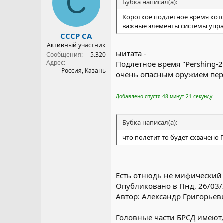
С
Бубка написал(а):
Короткое подлетное время кот
важные элементы системы упра
СССР СА
Активный участник
ыитата -
Сообщения
5.320
Адрес
Подлетное время "Pershing-2
Россия, Казань
очень опасным оружием пер
Добавлено спустя 48 минут 21 секунду:
Бубка написал(а):
что полетит то будет схвачено 
Есть отнюдь не мифический 
Опубликовано в Пнд, 26/03/2
Автор: Александр Григорьеви
Головные части БРСД имеют,