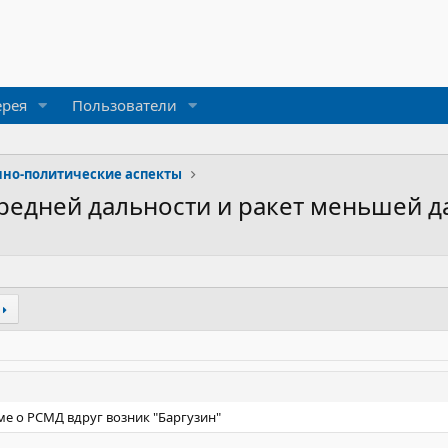
ерея
Пользователи
но-политические аспекты
средней дальности и ракет меньшей д
ме о РСМД вдруг возник "Баргузин"