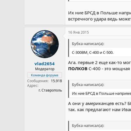
Их ние БРСД в Польше напри
встречного удара ведь может
16 Янв 2015
Бубка написал(а):
С-300ВМ, С-400 и С-500.
Ага. первые 2 еще как-то мо
vlad2654
ПОЛКОВ
С-400 - это мощная
Модератор
Команда форума
Сообщения
15.918
Бубка написал(а):
Адрес
г. Ставрополь
Их ние БРСД в Польше наприм
А они у американцев есть? 
так. как предлагают нам Ива
Бубка написал(а):