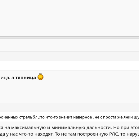
ница. а
тяпница
роченных стрельб? Это что-то значит наверное , не с проста же янки 
я на максимальную и минимальную дальности. Но при этом
да у нас что-то находят. То не там построенную РЛС, то на