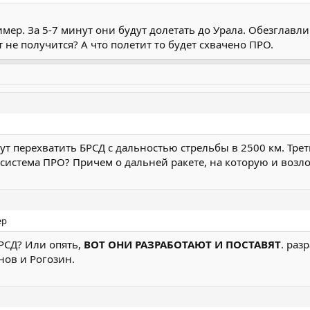
мер. За 5-7 минут они будут долетать до Урала. Обезглав
 не получится? А что полетит то будет схвачено ПРО.
гут перехватить БРСД с дальностью стрельбы в 2500 км. Тре
 система ПРО? Причем о дальней ракете, на которую и возл
ер
БРСД? Или опять,
ВОТ ОНИ РАЗРАБОТАЮТ И ПОСТАВЯТ
. раз
нов и Рогозин.