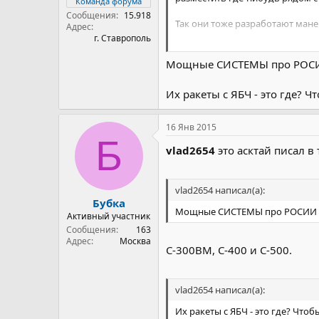
Команда форума
Сообщения
15.918
Так они тоже разработают ман
Адрес
г. Ставрополь
А с Кубой янки вот улучшают о
Мощные СИСТЕМЫ про РОСИИ 
Их ракеты с ЯБЧ - это где? 
16 Янв 2015
Б
vlad2654
это асктай писал в
vlad2654 написал(а):
Бубка
Мощные СИСТЕМЫ про РОСИИ - 
Активный участник
Сообщения
163
Адрес
Москва
С-300ВМ, С-400 и С-500.
vlad2654 написал(а):
Их ракеты с ЯБЧ - это где? Что