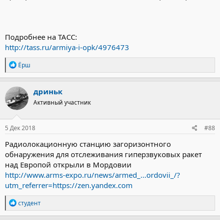
Подробнее на ТАСС:
http://tass.ru/armiya-i-opk/4976473
Р
Ёрш
е
а
к
дриньк
ц
Активный участник
и
и
:
5 Дек 2018
#88
Радиолокационную станцию загоризонтного
обнаружения для отслеживания гиперзвуковых ракет
над Европой открыли в Мордовии
http://www.arms-expo.ru/news/armed_...ordovii_/?
utm_referrer=https://zen.yandex.com
Р
студент
е
а