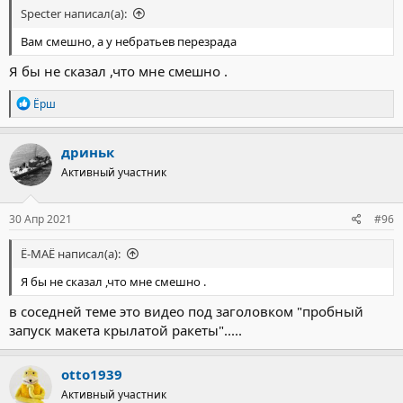
Specter написал(а):
Вам смешно, а у небратьев перезрада
Я бы не сказал ,что мне смешно .
Р
Ёрш
е
а
к
дриньк
ц
Активный участник
и
и
:
30 Апр 2021
#96
Ё-МАЁ написал(а):
Я бы не сказал ,что мне смешно .
в соседней теме это видео под заголовком "пробный
запуск макета крылатой ракеты".....
otto1939
Активный участник