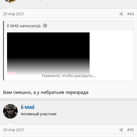
и
:
29 Апр 2021
#94
Ё-МАЁ написал(а):
Нажмите, чтобы раскрыть...
Вам смешно, а у небратьев перезрада
Ё-МАЁ
Активный участник
29 Апр 2021
#95