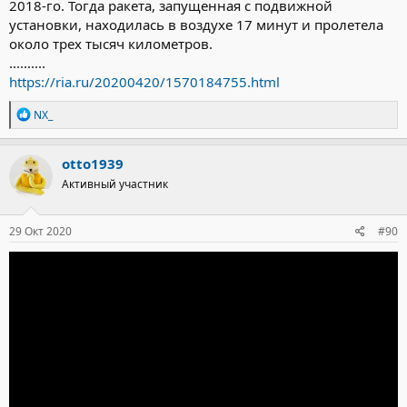
2018-го. Тогда ракета, запущенная с подвижной
установки, находилась в воздухе 17 минут и пролетела
около трех тысяч километров.
..........
https://ria.ru/20200420/1570184755.html
Р
NX_
е
а
к
otto1939
ц
Активный участник
и
и
:
29 Окт 2020
#90