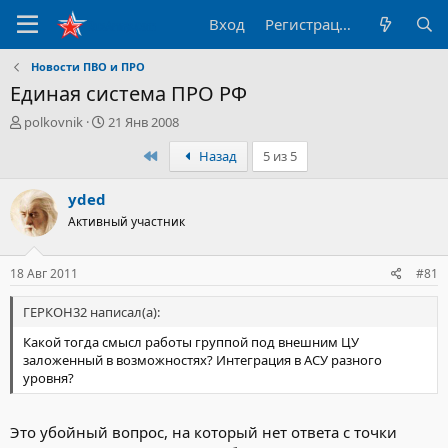
Вход
Регистрация
Новости ПВО и ПРО
Единая система ПРО РФ
А
Д
polkovnik
21 Янв 2008
в
а
Первый
Назад
5 из 5
т
т
о
а
р
н
yded
т
а
Активный участник
е
ч
м
а
ы
л
18 Авг 2011
#81
а
ГЕРКОН32 написал(а):
Какой тогда смысл работы группой под внешним ЦУ
заложенный в возможностях? Интеграция в АСУ разного
уровня?
Это убойный вопрос, на который нет ответа с точки