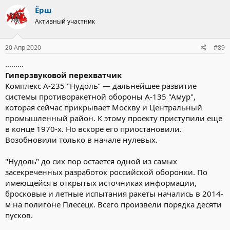
к
Ёрш
ц
Активный участник
и
и
:
20 Апр 2020
#89
.........
Гиперзвуковой перехватчик
Комплекс А-235 "Нудоль" — дальнейшее развитие
системы противоракетной обороны А-135 "Амур",
которая сейчас прикрывает Москву и Центральный
промышленный район. К этому проекту приступили еще
в конце 1970-х. Но вскоре его приостановили.
Возобновили только в начале нулевых.
"Нудоль" до сих пор остается одной из самых
засекреченных разработок российской оборонки. По
имеющейся в открытых источниках информации,
бросковые и летные испытания ракеты начались в 2014-
м на полигоне Плесецк. Всего произвели порядка десяти
пусков.