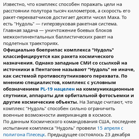
Известно, что комплекс способен поражать цели на
расстоянии полутора тысяч километров, а скорость его
ракет-перехватчиков достигает десяти чисел Маха. То
есть "Нудоль" — гиперзвуковая ракетная система.
Главная задача — уничтожение боевых блоков
межконтинентальных баллистических ракет на
подлетных траекториях.
Официально боеприпас комплекса "Нудоль"
классифицируется как ракета космического
назначения. Однако западные СМИ со ссылкой на
источники в Пентагоне называют "Нудоль" не иначе,
как системой противоспутникового перехвата. По
мнению специалистов, комплекс с условным
обозначением
PL-19 нацелен
на коммуникационные
спутники, аппараты для орбитальной фотосъемки и
другие космические объекты.
На Западе считают, что
комплекс "Нудоль" способен сильно ограничить
военные возможности американцев в космосе.
По данным Космического командования США, последнее
испытание комплекса "Нудоль" провели
15 апреля с
полигона Плесецк
. Предыдущее состоялось 23 декабря