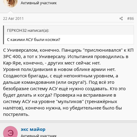
Активный участник
22 Авг 2011
#86
ГЕРКОН32 написал(а):
С какими АСУ были косяки?
С Универсалом, конечно. Панцирь "прислюнивался" к КП
ЗРС 400, а тот к Универсалу. Испытания проводились в
Кар-Яре, конечно, - других мест сейчас нет.
Уровня полк/дивизия в новом облике армии нет.
Создаются бригады, с ещё непонятным уровнем, а
дальше командования (или округа?). Под всё это
безобразие систему АСУ ещё нужно создавать. Кто это
будет делать и когда? Проверка на встраивание в
систему АСУ на уровне "мультиков" (тренажёрных
налётов), конечно нужна, но убедительнее было бы
пострелять.
экс майор
Э
Активный участник