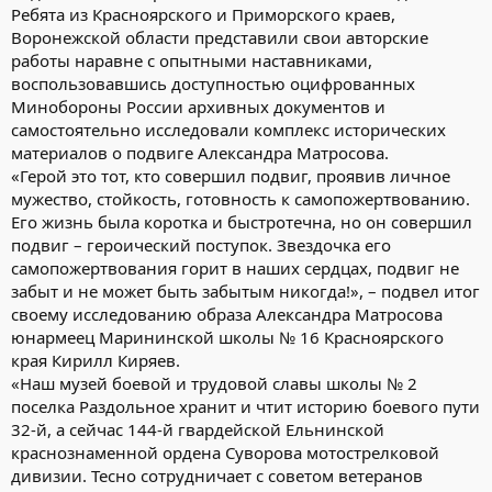
Ребята из Красноярского и Приморского краев,
Воронежской области представили свои авторские
работы наравне с опытными наставниками,
воспользовавшись доступностью оцифрованных
Минобороны России архивных документов и
самостоятельно исследовали комплекс исторических
материалов о подвиге Александра Матросова.
«Герой это тот, кто совершил подвиг, проявив личное
мужество, стойкость, готовность к самопожертвованию.
Его жизнь была коротка и быстротечна, но он совершил
подвиг – героический поступок. Звездочка его
самопожертвования горит в наших сердцах, подвиг не
забыт и не может быть забытым никогда!», – подвел итог
своему исследованию образа Александра Матросова
юнармеец Марининской школы № 16 Красноярского
края Кирилл Киряев.
«Наш музей боевой и трудовой славы школы № 2
поселка Раздольное хранит и чтит историю боевого пути
32-й, а сейчас 144-й гвардейской Ельнинской
краснознаменной ордена Суворова мотострелковой
дивизии. Тесно сотрудничает с советом ветеранов