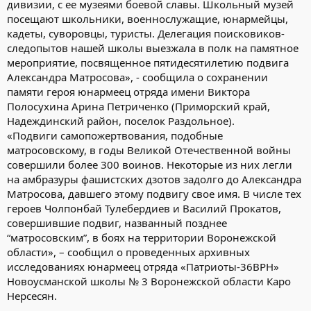
дивизии, с ее музеями боевой славы. Школьный музей
посещают школьники, военнослужащие, юнармейцы,
кадеты, суворовцы, туристы. Делегация поисковиков-
следопытов нашей школы выезжала в полк на памятное
мероприятие, посвященное пятидесятилетию подвига
Александра Матросова», - сообщила о сохранении
памяти героя юнармеец отряда имени Виктора
Полосухина Арина Петриченко (Приморский край,
Надеждинский район, поселок Раздольное).
«Подвиги самопожертвования, подобные
матросовскому, в годы Великой Отечественной войны
совершили более 300 воинов. Некоторые из них легли
на амбразуры фашистских дзотов задолго до Александра
Матросова, давшего этому подвигу свое имя. В числе тех
героев Чолпонбай Тулебердиев и Василий Прокатов,
совершившие подвиг, названный позднее
“матросовским”, в боях на территории Воронежской
области», – сообщил о проведенных архивных
исследованиях юнармеец отряда «Патриоты-36ВРН»
Новоусманской школы № 3 Воронежской области Каро
Нерсесян.