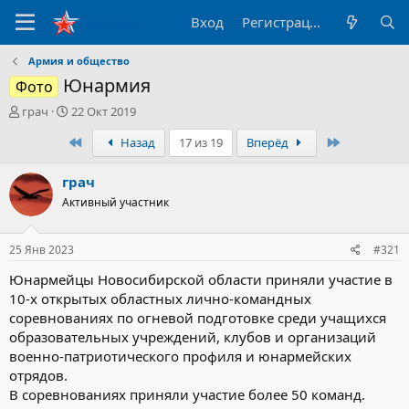
Вход
Регистрация
Армия и общество
Юнармия
Фото
А
Д
грач
22 Окт 2019
в
а
Первый
Последний
Назад
17 из 19
Вперёд
т
т
о
а
р
н
грач
т
а
Активный участник
е
ч
м
а
ы
л
25 Янв 2023
#321
а
Юнармейцы Новосибирской области приняли участие в
10-х открытых областных лично-командных
соревнованиях по огневой подготовке среди учащихся
образовательных учреждений, клубов и организаций
военно-патриотического профиля и юнармейских
отрядов.
В соревнованиях приняли участие более 50 команд.