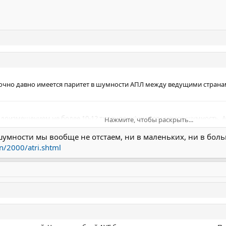
очно давно имеется паритет в шумности АПЛ между ведущими странам
одоизмещением не более 10-12 тысяч тонн) имеют низкую шумность. Ан
Нажмите, чтобы раскрыть...
шумности мы вообще не отстаем, ни в маленьких, ни в больш
Нажмите, чтобы раскрыть...
n/2000/atri.shtml