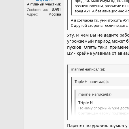
Вряд ли. Максимум одна. Скор
Активный участник
возникновении, развитии и н
Сообщения
8.951
вред АУГ. А без авиационной
Адрес
Москва
А я согласна т.к. уничтожить 
С другой стороны, если не дать
Угу. И чем Вы не дадите ра
угрожаемый период может быт
пусков. Опять таки, примене
ЦУ - крайне уязвима от авиа
marinel написал(а):
Triple H написал(а):
marinel написал(а):
Triple H
Почему спорный? уже дост
британцами тому подтверж
Паритет по уровню шумов у С
Ну так это маленькие лодки (