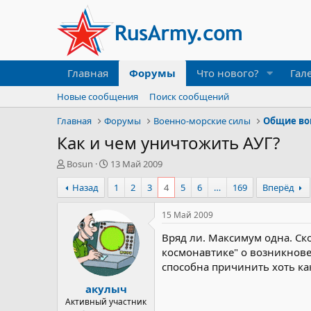
Главная
Форумы
Что нового?
Гал
Новые сообщения
Поиск сообщений
Главная
Форумы
Военно-морские силы
Общие во
Как и чем уничтожить АУГ?
А
Д
Bosun
13 Май 2009
в
а
Назад
1
2
3
4
5
6
…
169
Вперёд
т
т
о
а
р
н
15 Май 2009
т
а
Вряд ли. Максимум одна. Ско
е
ч
м
а
космонавтике" о возникнов
ы
л
способна причинить хоть ка
а
акулыч
Активный участник