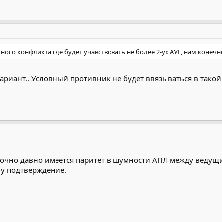
ого конфликта где будет учавствовать не более 2-ух АУГ, нам конечно 
риант.. Условный противник не будет ввязываться в такой
точно давно имеется паритет в шумности АПЛ между ведущ
му подтверждение.