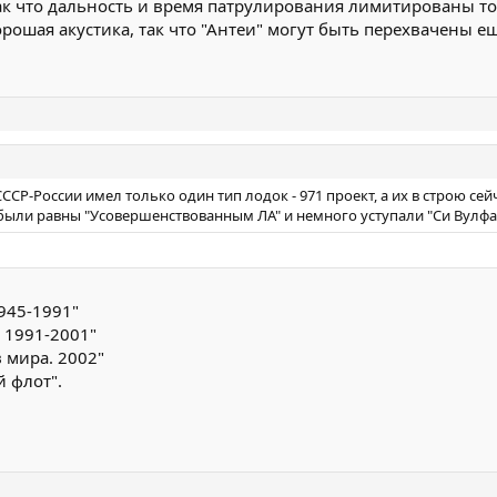
Так что дальность и время патрулирования лимитированы т
рошая акустика, так что "Антеи" могут быть перехвачены ещ
СР-России имел только один тип лодок - 971 проект, а их в строю сей
были равны "Усовершенствованным ЛА" и немного уступали "Си Вулфа
945-1991"
 1991-2001"
 мира. 2002"
 флот".