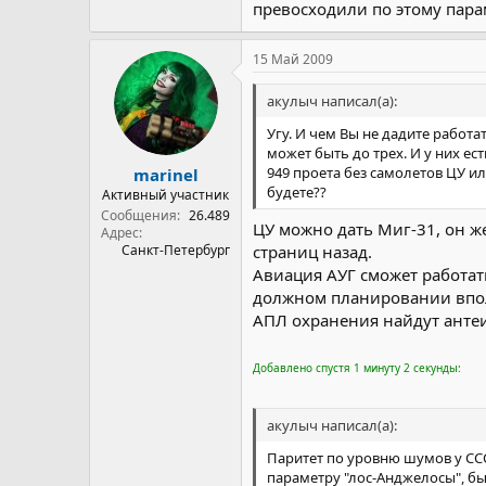
превосходили по этому пара
два винта.
Вы наверное читали, но по шумн
http://legion.wplus.net/typhoon/
15 Май 2009
акулыч написал(а):
Угу. И чем Вы не дадите работ
может быть до трех. И у них ес
949 проета без самолетов ЦУ и
marinel
будете??
Активный участник
Сообщения
26.489
ЦУ можно дать Миг-31, он же
Адрес
Санкт-Петербург
страниц назад.
Авиация АУГ сможет работат
должном планировании впол
АПЛ охранения найдут антеи 
Добавлено спустя 1 минуту 2 секунды:
акулыч написал(а):
Паритет по уровню шумов у СССР
параметру "лос-Анджелосы", б