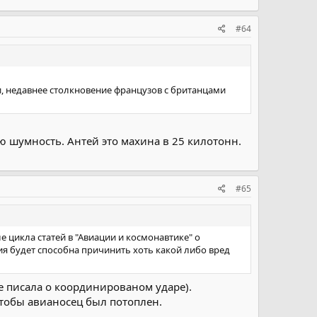
#64
, недавнее столкновение французов с британцами
ю шумность. Антей это махина в 25 килотонн.
#65
е цикла статей в "Авиации и космонавтике" о
я будет способна причинить хоть какой либо вред
е писала о координированом ударе).
 чтобы авианосец был потоплен.