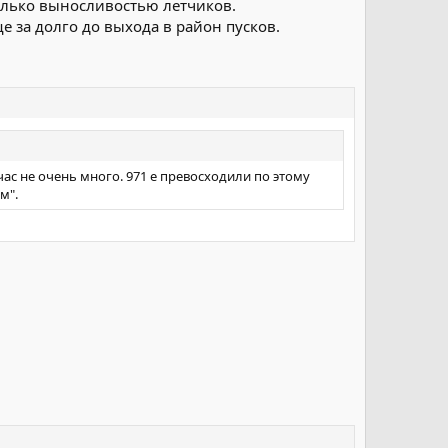
олько выносливостью летчиков.
е за долго до выхода в район пусков.
час не очень много. 971 е превосходили по этому
м".