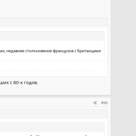
и, недавнее столкновение французов с британцами
тей это махина в 25 килотонн. Тем более у нее два
их с 80-х годов.
#66