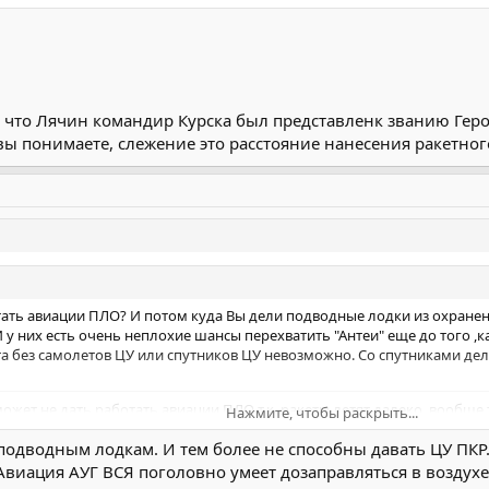
а что Лячин командир Курска был представленк званию Геро
вы понимаете, слежение это расстояние нанесения ракетног
отать авиации ПЛО? И потом куда Вы дели подводные лодки из охране
 у них есть очень неплохие шансы перехватить "Антеи" еще до того ,ка
а без самолетов ЦУ или спутников ЦУ невозможно. Со спутниками дела
ожет не дать работать авиации ПЛО т.к. ракеты летят далеко, вообще
Нажмите, чтобы раскрыть...
крайне ограниченное время в небольшом количестве на значительно
подводным лодкам. И тем более не способны давать ЦУ ПКР.
Нажмите, чтобы раскрыть...
ько после пуска и то не факт.
виация АУГ ВСЯ поголовно умеет дозаправляться в воздухе.