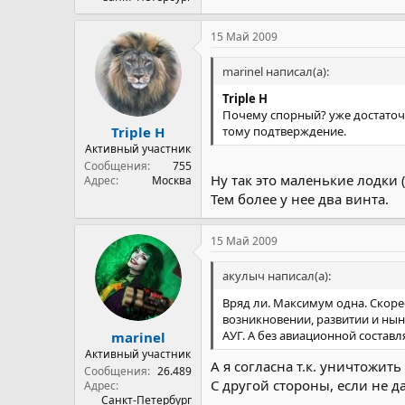
15 Май 2009
marinel написал(а):
Triple H
Почему спорный? уже достаточ
тому подтверждение.
Triple H
Активный участник
Сообщения
755
Ну так это маленькие лодки
Адрес
Москва
Тем более у нее два винта.
15 Май 2009
акулыч написал(а):
Вряд ли. Максимум одна. Скорее
возникновении, развитии и нын
АУГ. А без авиационной состав
marinel
Активный участник
А я согласна т.к. уничтожи
Сообщения
26.489
С другой стороны, если не д
Адрес
Санкт-Петербург