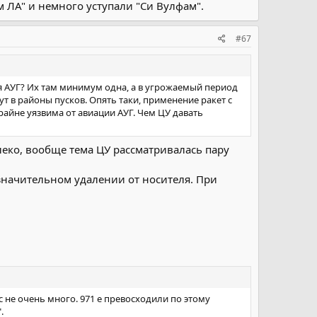
 ЛА" и немного уступали "Си Вулфам".
ов.
#67
я АУГ? Их там минимум одна, а в угрожаемый период
ут в районы пусков. Опять таки, применение ракет с
райне уязвима от авиации АУГ. Чем ЦУ давать
алеко, вообще тема ЦУ рассматривалась пару
значительном удалении от носителя. При
с не очень много. 971 е превосходили по этому
.