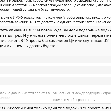
ее - ни одной. Часть кораблей АУГ будет просто выведена из строя. По
ынешнем сотстоянии морской авиации я вообще сомневаюсь, что авиа
 составляющей остальным будет тяжеловато.
АУГ можно ИМХО только комплексом мер ( я собственно уже писала о к
 работать авиации ПЛО, то достаточно одного "батона", чтобы авиано
ботать авиации ПЛО? И потом куда Вы дели подводные лодки
ь до трех. И у них есть очень неплохие шансы перехватить
ние ракет с 949 проета без самолетов ЦУ или спутников ЦУ
ции АУГ. Чем ЦУ давать будете??
аточно давно имеется паритет в шумности АПЛ между ведущими стран
дение.
Нажмите, чтобы раскрыть...
ССР-России имел только один тип лодок - 971 проект, а их 
 водоизмещением не более 10-12 тысяч тонн) имеют низкую шумность. 
Нажмите, чтобы раскрыть...