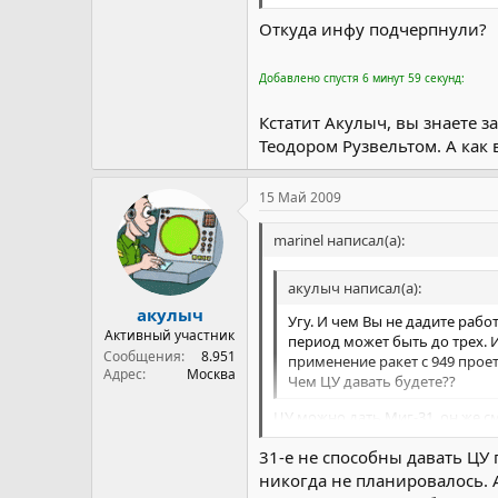
Откуда инфу подчерпнули?
Добавлено спустя 6 минут 59 секунд:
Кстатит Акулыч, вы знаете з
Теодором Рузвельтом. А как 
15 Май 2009
marinel написал(а):
акулыч написал(а):
акулыч
Угу. И чем Вы не дадите раб
Активный участник
период может быть до трех. И
Сообщения
8.951
применение ракет с 949 проет
Адрес
Москва
Чем ЦУ давать будете??
ЦУ можно дать Миг-31, он же см
Авиация АУГ сможет работать 
31-е не способны давать ЦУ 
вполне возможно их "поймать".
АПЛ охранения найдут антеи тол
никогда не планировалось. А