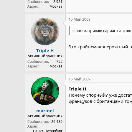
Сообщения
8.951
Адрес
Москва
15 Май 2009
я рассматриваю вариант локальн
Это крайнемаловероятный ва
Triple H
Активный участник
Сообщения
755
Адрес
Москва
15 Май 2009
Triple H
Почему спорный? уже доста
французов с британцами то
marinel
Активный участник
Сообщения
26.489
Адрес
Санкт-Петербург