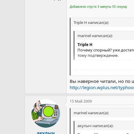
Добавлено спустя 3 минуты 55 секунд:
Triple H написал(а):
marinel написал(а):
Triple H
Почему спорный? уже достат
тому подтверждение.
Ну так это маленькие лодки ( в
винта.
Вы наверное читали, но по 
http://legion.wplus.net/typhoo
15 Май 2009
marinel написал(а):
акулыч написал(а):
акулыч