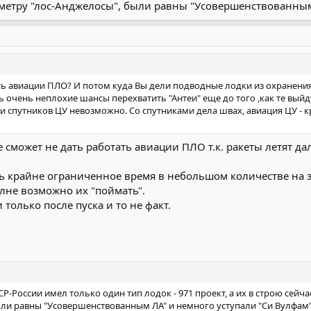
метру "лос-Анджелосы", были равны "Усовершенствованным
ости мы вообще не отстаем, ни в маленьких, ни в больших с 80-х год
Нажмите, чтобы раскрыть...
2000/atri.shtml
ать авиации ПЛО? И потом куда Вы дели подводные лодки из охранени
ть очень неплохие шансы перехватить "Антеи" еще до того ,как те выйд
ли спутников ЦУ невозможно. Со спутниками дела швах, авиация ЦУ - к
 сможет не дать работать авиации ПЛО т.к. ракеты летят д
ь крайне ограниченное время в небольшом количестве на 
не возможно их "поймать".
только после пуска и то не факт.
-России имел только один тип лодок - 971 проект, а их в строю сейча
ыли равны "Усовершенствованным ЛА" и немного уступали "Си Вулфам"