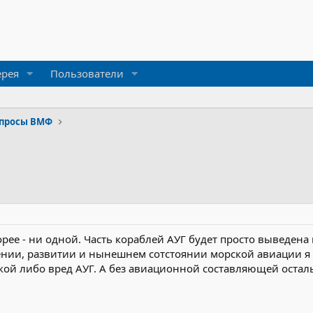
ерея
Пользователи
просы ВМФ
рее - ни одной. Часть кораблей АУГ будет просто выведена и
ении, развитии и нынешнем сотстоянии морской авиации я 
кой либо вред АУГ. А без авиационной составляющей остал