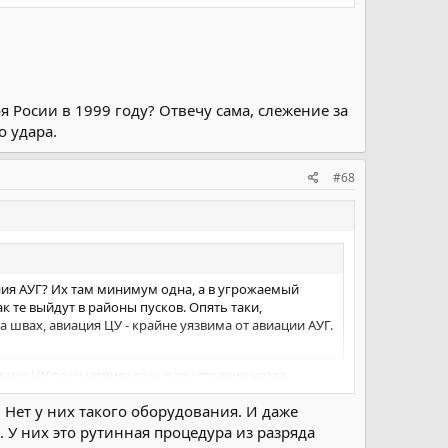
я Росии в 1999 году? Отвечу сама, слежение за
о удара.
#68
ния АУГ? Их там минимум одна, а в угрожаемый
к те выйдут в районы пусков. Опять таки,
 швах, авиация ЦУ - крайне уязвима от авиации АУГ.
 тема ЦУ рассматривалась пару страниц назад.
м удалении от носителя. При должном планировании
 Нет у них такого оборудования. И даже
 У них это рутинная процедура из разряда