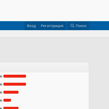
Вход
Регистрация
Поиск
%
%
%
%
%