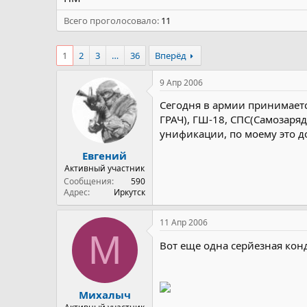
Всего проголосовало
11
1
2
3
…
36
Вперёд
9 Апр 2006
Сегодня в армии принимаетс
ГРАЧ), ГШ-18, СПС(Самозаря
унификации, по моему это до
Евгений
Активный участник
Сообщения
590
Адрес
Иркутск
11 Апр 2006
М
Вот еще одна серйезная кон
Михалыч