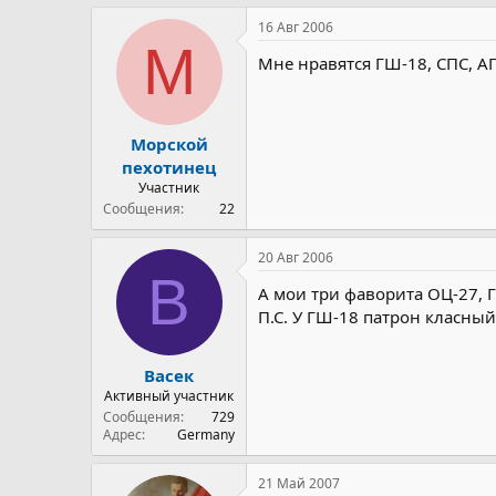
16 Авг 2006
М
Мне нравятся ГШ-18, СПС, А
Морской
пехотинец
Участник
Сообщения
22
20 Авг 2006
В
А мои три фаворита ОЦ-27,
П.С. У ГШ-18 патрон класный
Васек
Активный участник
Сообщения
729
Адрес
Germany
21 Май 2007