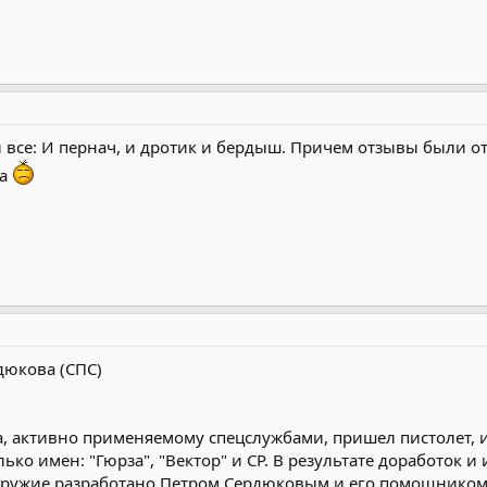
и все: И пернач, и дротик и бердыш. Причем отзывы были
ба
дюкова (СПС)
а, активно применяемому спецслужбами, пришел пистолет, и
ько имен: "Гюрза", "Вектор" и СР. В результате доработок
 Оружие разработано Петром Сердюковым и его помощником