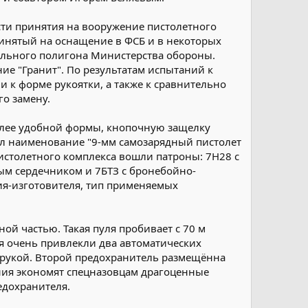
сти принятия на вооружение пистолетного
принятый на оснащение в ФСБ и в некоторых
ельного полигона Министерства обороны.
е "Гранит". По результатам испытаний к
 к форме рукоятки, а также к сравнительно
о замену.
более удобной формы, кнопочную защелку
л наименование "9-мм самозарядный пистолет
истолетного комплекса вошли патроны: 7Н28 с
ым сердечником и 7БТЗ с бронебойно-
ия-изготовителя, тип применяемых
ой частью. Такая пуля пробивает с 70 м
я очень привлекли два автоматических
те рукой. Второй предохранитель размещённа
ения экономят спецназовцам драгоценные
едохранителя.