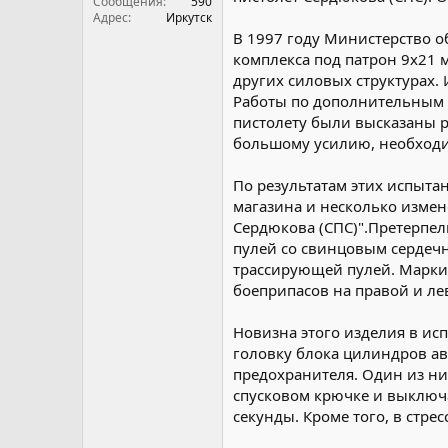
Сообщения
590
Адрес
Иркутск
В 1997 году Министерство 
комплекса под патрон 9x21 м
других силовых структурах
Работы по дополнительным 
пистолету были высказаны р
большому усилию, необходи
По результатам этих испыта
магазина и несколько изме
Сердюкова (СПС)".Претерпел
пулей со свинцовым сердечн
трассирующей пулей. Маркир
боеприпасов на правой и ле
Новизна этого изделия в ис
головку блока цилиндров а
предохранителя. Один из ни
спусковом крючке и выключа
секунды. Кроме того, в стр