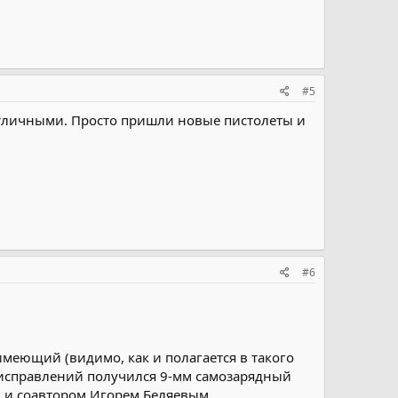
#5
 отличными. Просто пришли новые пистолеты и
#6
меющий (видимо, как и полагается в такого
 и исправлений получился 9-мм самозарядный
 и соавтором Игорем Беляевым.