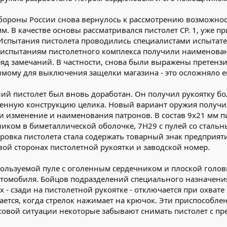
обороны России снова вернулось к рассмотрению возможно
м. В качестве основы рассматривался пистолет СР. 1, уже 
. Испытания пистолета проводились специалистами испытат
испытаниям пистолетного комплекса получили наименовани
яд замечаний. В частности, снова были выражены претензии
мому для выключения защелки магазина - это осложняло ег
ний пистолет был вновь доработан. Он получил рукоятку 
ненную конструкцию целика. Новый вариант оружия получи
и изменение и наименования патронов. В состав 9x21 мм п
иком в биметаллической оболочке, 7Н29 с пулей со стальн
овка пистолета стала содержать товарный знак предприят
вой сторонах пистолетной рукоятки и заводской номер.
пользуемой пуле с оголенным сердечником и плоской головн
втомобиля. Бойцов подразделений специального назначени
х - сзади на пистолетной рукоятке - отключается при охва
ется, когда стрелок нажимает на крючок. Эти приспособл
ессовой ситуации некоторые забывают снимать пистолет с пр