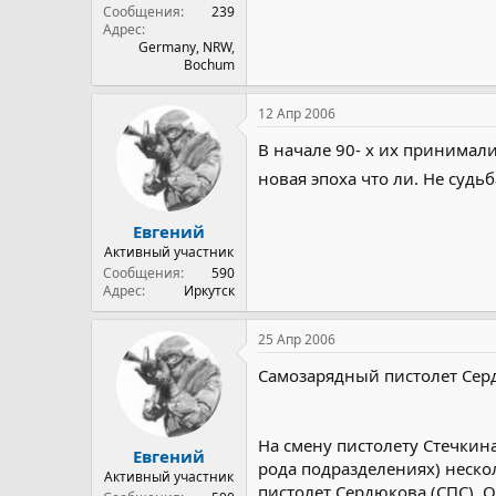
Сообщения
239
Адрес
Germany, NRW,
Bochum
12 Апр 2006
В начале 90- х их принимал
новая эпоха что ли. Не судь
Евгений
Активный участник
Сообщения
590
Адрес
Иркутск
25 Апр 2006
Самозарядный пистолет Сер
На смену пистолету Стечкин
Евгений
рода подразделениях) нескол
Активный участник
пистолет Сердюкова (СПС).