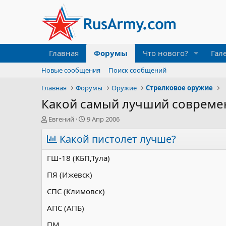
Главная
Форумы
Что нового?
Гал
Новые сообщения
Поиск сообщений
Главная
Форумы
Оружие
Стрелковое оружие
Какой самый лучший современ
А
Д
Евгений
9 Апр 2006
в
а
т
Какой пистолет лучше?
т
о
а
р
н
ГШ-18 (КБП,Тула)
т
а
е
ч
ПЯ (Ижевск)
м
а
СПС (Климовск)
ы
л
а
АПС (АПБ)
ПМ