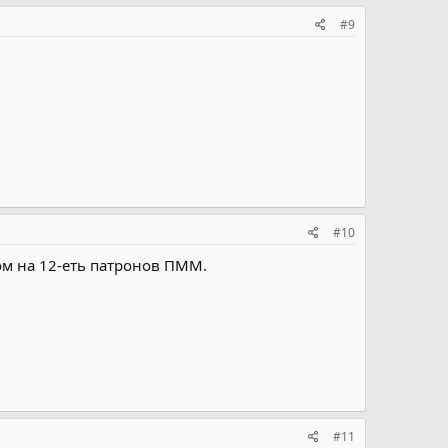
#9
#10
м на 12-еть патронов ПММ.
#11