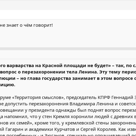
не знает о чём говорит!
ого варварства на Красной площади не будет» – так, по
 вопрос о перезахоронении тела Ленина. Эту тему пери
олюции – но глава государства занимает в этом вопрос
зицию.
руме «Территория смыслов», председатель КПРФ Геннадий
е допустить перезахоронения Владимира Ленина и советск
а совещании у президента однажды был поднят вопрос перез
да напомнил, что у стен Кремля хоронили людей с древних в
ов их семей», кроме того, у кремлевской стены захоронены
й Гагарин и академики Курчатов и Сергей Королев. Как изв
ков погребенных - и Зюганов, специально опрашивавший ро