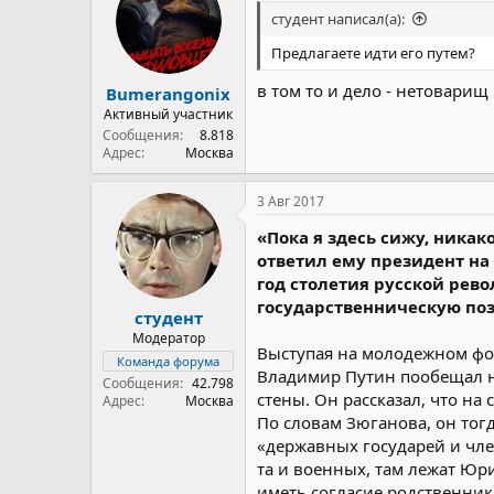
студент написал(а):
Предлагаете идти его путем?
в том то и дело - нетоварищ 
Bumerangonix
Активный участник
Сообщения
8.818
Адрес
Москва
3 Авг 2017
«Пока я здесь сижу, никак
ответил ему президент на
год столетия русской рев
государственническую по
студент
Модератор
Выступая на молодежном фо
Команда форума
Владимир Путин пообещал н
Сообщения
42.798
стены. Он рассказал, что н
Адрес
Москва
По словам Зюганова, он тог
«державных государей и член
та и военных, там лежат Юри
иметь согласие родственни