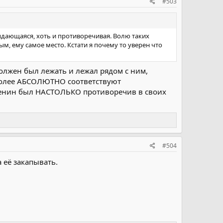
#503
выдающаяся, хоть и противоречивая. Волю таких
м, ему самое место. Кстати я почему то уверен что
олжен был лежать и лежал рядом с ним,
золее АБСОЛЮТНО соответствуют
 Ленин был НАСТОЛЬКО противоречив в своих
#504
а её закапывать.