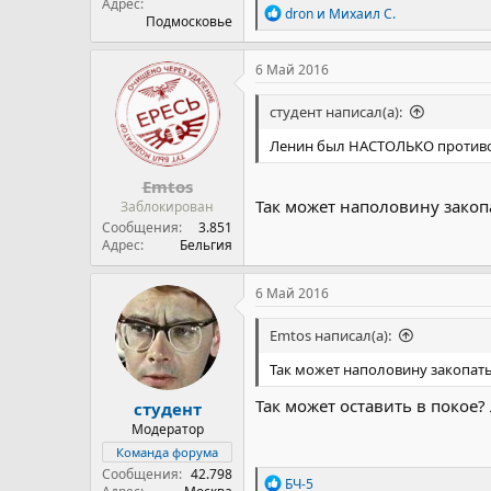
Адрес
Р
dron
и
Михаил С.
Подмосковье
е
а
к
6 Май 2016
ц
и
студент написал(а):
и
:
Ленин был НАСТОЛЬКО противоре
Emtos
Так может наполовину закопа
Заблокирован
Сообщения
3.851
Адрес
Бельгия
6 Май 2016
Emtos написал(а):
Так может наполовину закопать 
Так может оставить в покое?
студент
Модератор
Команда форума
Сообщения
42.798
Р
БЧ-5