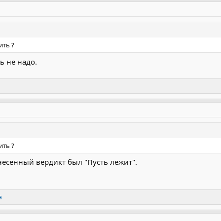
ить ?
ь не надо.
ить ?
несенный вердикт был "Пусть лежит".
а