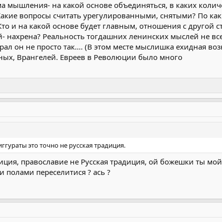
ма мышления- на какой основе объединяться, в каких кол
 Какие вопросы считать урегулированными, снятыми? По как
Кто и на какой основе будет главным, отношения с другой с
- нахрена? Реальность тогдашних ленинских мыслей не всем 
грал он не просто так.... (В этом месте мыслишка ехидная в
ых, Врангелей. Евреев в Революции было много
ггураты это точно не русская традиция.
иция, православие не Русская традиция, ой божешки ты мой
и полами переселитися ? ась ?