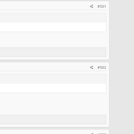
#501
#502