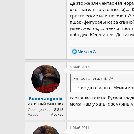
Да это же элементарная нор
окончательно уточнены)....
критические или не очень? 
пшак (фигурально) за спиной
умен, жесток, силен- и прои
победил Юденичей, Деникин
Р
Михаил С.
е
а
к
6 Май 2016
ц
и
Emtos написал(а):
и
:
Не всегда но можно. Мумии и зи
картошка тож не Руская трад
Bumerangonix
можа нам у хаты с земляным
Активный участник
Сообщения
8.818
Адрес
Москва
6 Май 2016