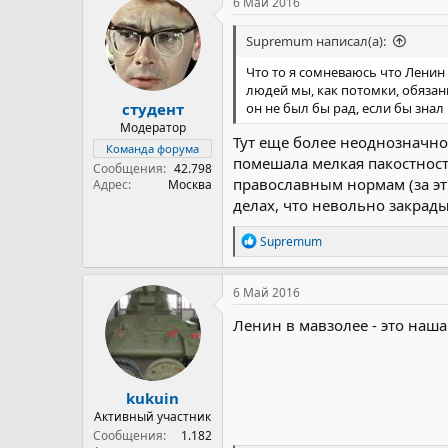
6 Май 2016
ц
и
Supremum написал(а):
и
:
Что то я сомневаюсь что Ленин
людей мы, как потомки, обязаны
студент
он не был бы рад, если бы знал
Модератор
Тут еще более неоднозначно
Команда форума
помешала мелкая пакостнос
Сообщения
42.798
православным нормам (за э
Адрес
Москва
делах, что невольно закрады
Р
Supremum
е
а
к
6 Май 2016
ц
и
Ленин в мавзолее - это наша
и
:
kukuin
Активный участник
Сообщения
1.182