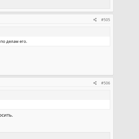
#505
по делам его.
#506
осить.