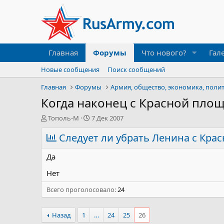
Главная
Форумы
Что нового?
Гал
Новые сообщения
Поиск сообщений
Главная
Форумы
Армия, общество, экономика, поли
Когда наконец с Красной площ
А
Д
Тополь-М
7 Дек 2007
в
а
т
Следует ли убрать Ленина с Кра
т
о
а
р
н
Да
т
а
е
ч
Нет
м
а
Всего проголосовало
ы
л
24
а
Назад
1
…
24
25
26