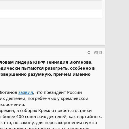
#513
 словам лидера КПРФ Геннадия Зюганова,
одически пытаются разогреть, особенно в
е совершенно разумную, причем именно
 Зюганов
заявил
, что президент России
их деятелей, погребенных у кремлевской
ахоронения.
ремен, в соборах Кремля покоятся останки
 более 400 советских деятелей, как партийных,
естно, по закону, для перезахоронения нужно
дственники некоторых из них, например,