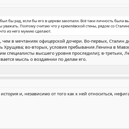
 был бы рад, если бы его в церкви закопали. Всё таки личность была 
 уважать. Поэтому считаю что у кремлёвской стены, рядом со Сталины
 что из него мумию сделают.
, чем в мечтаниях офицерской дочери. Во-первых, Сталин д
ть Хрущева; во-вторых, условия пребывания Ленина в Мав
тим специалисты высшего уровня проследили); в-третьих,
вается мысль о воздаянии по делам его.
 история и, независимо от того как к ней относиться, нефиг