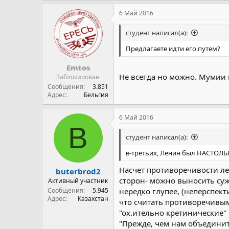
6 Май 2016
студент написал(а):
Предлагаете идти его путем?
Emtos
Не всегда но можно. Мумии и
Заблокирован
Сообщения
3.851
Адрес
Бельгия
6 Май 2016
B
студент написал(а):
в-третьих, Ленин был НАСТОЛЬК
Насчет противоречивости ле
buterbrod2
сторон- можно выносить суж
Активный участник
Сообщения
5.945
нередко глупее, (неперспект
Адрес
Казахстан
что считать противоречивыми
"ох.ительно кретинические" 
"Прежде, чем нам объединит