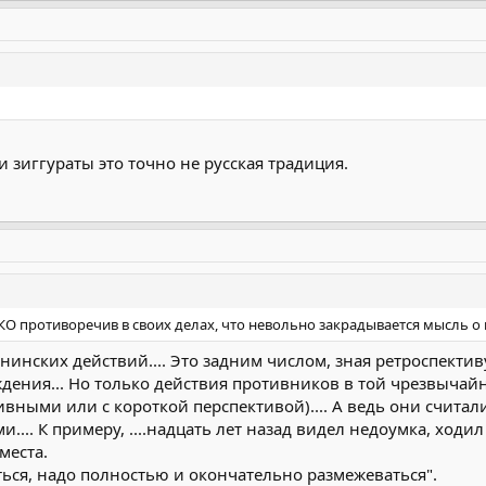
 зиггураты это точно не русская традиция.
О противоречив в своих делах, что невольно закрадывается мысль о 
нинских действий.... Это задним числом, зная ретроспекти
дения... Но только действия противников в той чрезвычай
ивными или с короткой перспективой).... А ведь они считал
.... К примеру, ....надцать лет назад видел недоумка, ходи
места.
ься, надо полностью и окончательно размежеваться".