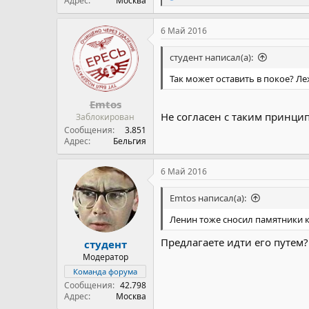
Адрес
Москва
е
а
к
6 Май 2016
ц
и
студент написал(а):
и
:
Так может оставить в покое? Ле
Emtos
Не согласен с таким принци
Заблокирован
Сообщения
3.851
Адрес
Бельгия
6 Май 2016
Emtos написал(а):
Ленин тоже сносил памятники к
Предлагаете идти его путем?
студент
Модератор
Команда форума
Сообщения
42.798
Адрес
Москва