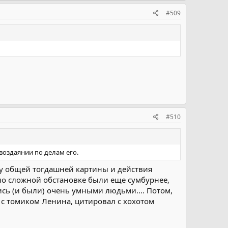
#509
#510
воздаянии по делам его.
ву общей тогдашней картины и действия
но сложной обстановке были еще сумбурнее,
ись (и были) очень умными людьми.... Потом,
л с томиком Ленина, цитировал с хохотом