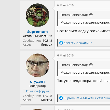
6 Май 2016
Emtos написал(а):
Может просто население опрос
Вот только лодку раскачиват
Supremum
Активный участник
Сообщения
30.848
Р
алексей с сахалина
Адрес
Липецк
е
а
к
6 Май 2016
ц
и
Emtos написал(а):
и
:
Может просто население опрос
Так уже неоднократно. И вы
студент
Модератор
Команда форума
Сообщения
42.798
Р
Supremum
и
алексей с сахалин
Адрес
Москва
е
а
к