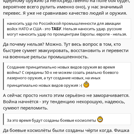
ядерному оружию (а непосредственно на поле боя будет,
вероятнее всего рулить именно оно), у нас значимый
перевес. Я уже не сравниваю качество людей и оружия.
наносить удр по Российской промышленности для авиации
войск НАТО и США - это
ТАБУ
. Нельзя наносить удар. русские
могут наносить удар по промцентрам Европы. европе - нельзя.
Да почему нельзя? Можно. Тут весь вопрос в том, кто
быстрее сумеет эвакуировать, восстановить и перевести
на военные рельсы промышленность.
Создание принципиально новых видов оружия во время
войны? С середины 50-х не можем созать реально боевого
лазерного оружия, а тут создание новых, на иных
принципиально новых видов оружия :-(
А сейчас просто никто этим серьёзно не заморачивается.
Война начнётся - эту тенденцию нехорошую, надеюсь,
сумеют переломить.
За это время будут созданы боевые космолеты
Да боевые космолёты были созданы чёрти когда. Фишка