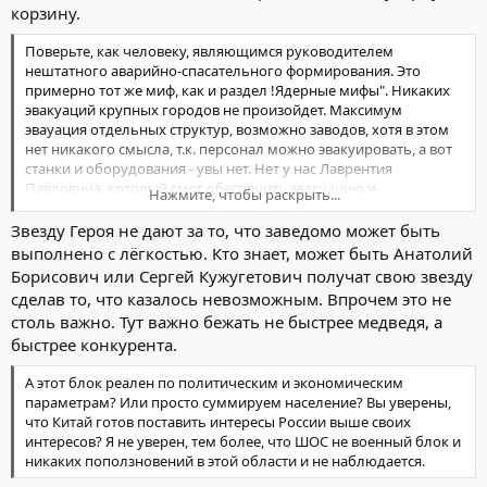
корзину.
Поверьте, как человеку, являющимся руководителем
нештатного аварийно-спасательного формирования. Это
примерно тот же миф, как и раздел !Ядерные мифы". Никаких
эвакуаций крупных городов не произойдет. Максимум
эвауация отдельных структур, возможно заводов, хотя в этом
нет никакого смысла, т.к. персонал можно эвакуировать, а вот
станки и оборудования - увы нет. Нет у нас Лаврентия
Павловича, который смог обеспечить эвакуацию и
Нажмите, чтобы раскрыть...
развертывание промышленности на новом месте (кстати за что
и получил Звезду Героя)
Звезду Героя не дают за то, что заведомо может быть
выполнено с лёгкостью. Кто знает, может быть Анатолий
Борисович или Сергей Кужугетович получат свою звезду
сделав то, что казалось невозможным. Впрочем это не
столь важно. Тут важно бежать не быстрее медведя, а
быстрее конкурента.
А этот блок реален по политическим и экономическим
параметрам? Или просто суммируем население? Вы уверены,
что Китай готов поставить интересы России выше своих
интересов? Я не уверен, тем более, что ШОС не военный блок и
никаких поползновений в этой области и не наблюдается.