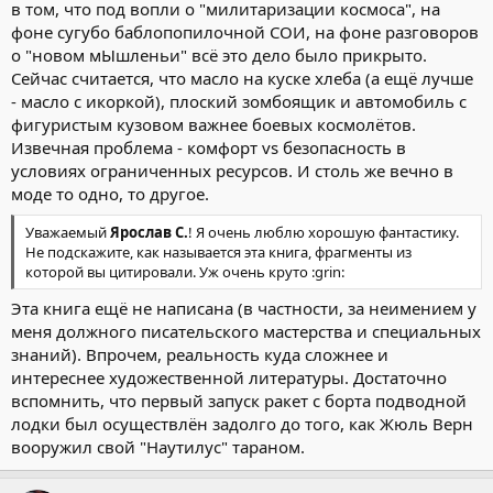
в том, что под вопли о "милитаризации космоса", на
фоне сугубо баблопопилочной СОИ, на фоне разговоров
о "новом мЫшленьи" всё это дело было прикрыто.
Сейчас считается, что масло на куске хлеба (а ещё лучше
- масло с икоркой), плоский зомбоящик и автомобиль с
фигуристым кузовом важнее боевых космолётов.
Извечная проблема - комфорт vs безопасность в
условиях ограниченных ресурсов. И столь же вечно в
моде то одно, то другое.
Уважаемый
Ярослав С.
! Я очень люблю хорошую фантастику.
Не подскажите, как называется эта книга, фрагменты из
которой вы цитировали. Уж очень круто :grin:
Эта книга ещё не написана (в частности, за неимением у
меня должного писательского мастерства и специальных
знаний). Впрочем, реальность куда сложнее и
интереснее художественной литературы. Достаточно
вспомнить, что первый запуск ракет с борта подводной
лодки был осуществлён задолго до того, как Жюль Верн
вооружил свой "Наутилус" тараном.