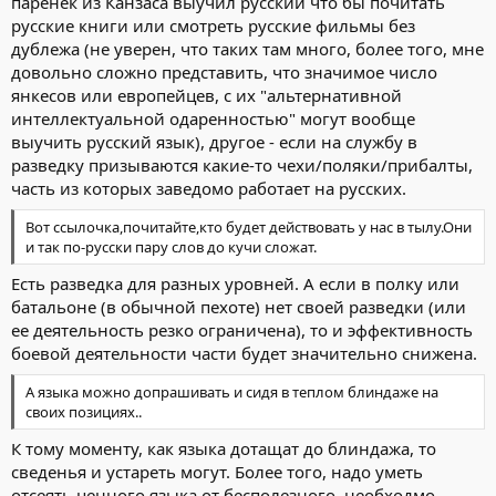
паренек из Канзаса выучил русский что бы почитать
русские книги или смотреть русские фильмы без
дублежа (не уверен, что таких там много, более того, мне
довольно сложно представить, что значимое число
янкесов или европейцев, с их "альтернативной
интеллектуальной одаренностью" могут вообще
выучить русский язык), другое - если на службу в
разведку призываются какие-то чехи/поляки/прибалты,
часть из которых заведомо работает на русских.
Вот ссылочка,почитайте,кто будет действовать у нас в тылу.Они
и так по-русски пару слов до кучи сложат.
Есть разведка для разных уровней. А если в полку или
батальоне (в обычной пехоте) нет своей разведки (или
ее деятельность резко ограничена), то и эффективность
боевой деятельности части будет значительно снижена.
А языка можно допрашивать и сидя в теплом блиндаже на
своих позициях..
К тому моменту, как языка дотащат до блиндажа, то
сведенья и устареть могут. Более того, надо уметь
отсеять ценного языка от бесполезного, необходмо