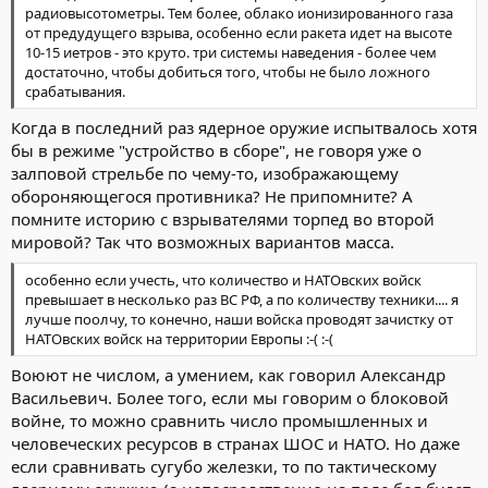
радиовысотометры. Тем более, облако ионизированного газа
от предудущего взрыва, особенно если ракета идет на высоте
10-15 иетров - это круто. три системы наведения - более чем
достаточно, чтобы добиться того, чтобы не было ложного
срабатывания.
Когда в последний раз ядерное оружие испытвалось хотя
бы в режиме "устройство в сборе", не говоря уже о
залповой стрельбе по чему-то, изображающему
обороняющегося противника? Не припомните? А
помните историю с взрывателями торпед во второй
мировой? Так что возможных вариантов масса.
особенно если учесть, что количество и НАТОвских войск
превышает в несколько раз ВС РФ, а по количеству техники.... я
лучше поолчу, то конечно, наши войска проводят зачистку от
НАТОвских войск на территории Европы :-( :-(
Воюют не числом, а умением, как говорил Александр
Васильевич. Более того, если мы говорим о блоковой
войне, то можно сравнить число промышленных и
человеческих ресурсов в странах ШОС и НАТО. Но даже
если сравнивать сугубо железки, то по тактическому