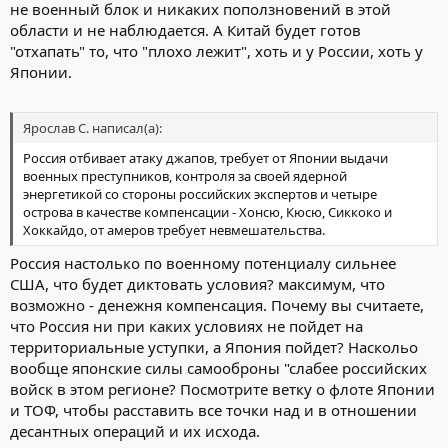
не военный блок и никаких поползновений в этой
области и не наблюдается. А Китай будет готов
"отхапать" то, что "плохо лежит", хоть и у России, хоть у
Японии.
Ярослав С. написал(а):
Россия отбивает атаку джапов, требует от Японии выдачи
военных преступников, контроля за своей ядерной
энергетикой со стороны российских экспертов и четыре
острова в качестве компенсации - Хонсю, Кюсю, Сиккоко и
Хоккайдо, от амеров требует невмешательства.
Россия настолько по военному потенциалу сильнее
США, что будет диктовать условия? максимум, что
возможно - денежня компенсация. Почему вы считаете,
что Россия ни при каких условиях не пойдет на
территориальные уступки, а Япония пойдет? Наскольо
вообще японские силы самооброны "слабее российских
войск в этом регионе? Посмотрите ветку о флоте Японии
и ТОФ, чтобы расставить все точки над и в отношении
десантных операций и их исхода.