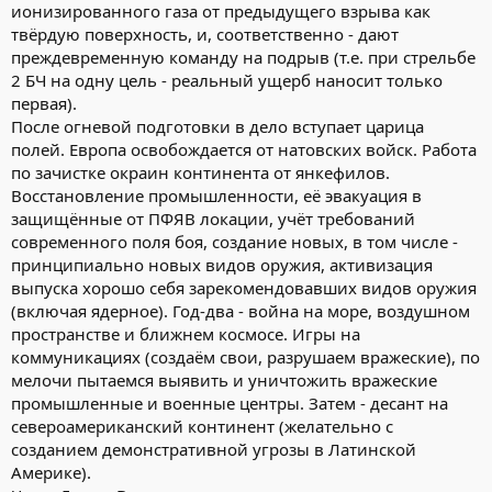
ионизированного газа от предыдущего взрыва как
твёрдую поверхность, и, соответственно - дают
преждевременную команду на подрыв (т.е. при стрельбе
2 БЧ на одну цель - реальный ущерб наносит только
первая).
После огневой подготовки в дело вступает царица
полей. Европа освобождается от натовских войск. Работа
по зачистке окраин континента от янкефилов.
Восстановление промышленности, её эвакуация в
защищённые от ПФЯВ локации, учёт требований
современного поля боя, создание новых, в том числе -
принципиально новых видов оружия, активизация
выпуска хорошо себя зарекомендовавших видов оружия
(включая ядерное). Год-два - война на море, воздушном
пространстве и ближнем космосе. Игры на
коммуникациях (создаём свои, разрушаем вражеские), по
мелочи пытаемся выявить и уничтожить вражеские
промышленные и военные центры. Затем - десант на
североамериканский континент (желательно с
созданием демонстративной угрозы в Латинской
Америке).