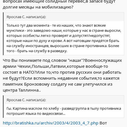
вопросах имеющие солидный перевес,в запасе будут
долгие месяцы на мобилизацию?
Ярослав С. написал(а):
Только тут два момента - те из наших, что знают всякие
мунспики - это заведомо наши, которые у нас в стране выросли,
которых особисты легко проверят и допустят/недопустят,
которые наши по духу и крови. А вот натовцам придётся брать
на службу иностранцев, выросших в стране противника. Более
того - брать на службу в разведку.
Что Вы понимаете под словом "наши"?Военнослужащих
армии Чехии,Польши,Латвии,которые вообще-то
состоят в НАТО?Или то,что против русских они работать
не будут?Если вспомнить недавние события,то кажется
памятник Бронзовому солдату не сам улетучился из
центра Таллинна..
Ярослав С. написал(а):
Гы. Картина маслом по хлебу - разведгруппа в тылу противника
потрошит языка по видеосвязи...
http://bratishka.ru/archiv/2003/4/2003_4_7.php
Вот