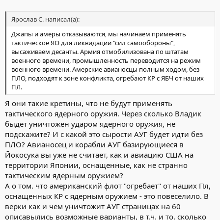
Ярослав С. написал(а):
Джапы и амеры отказываются, мы начинаем применять
тактическое ЯО для ликвидации "сил самообороны",
высаживаем десанты. Армия отмобилизована по штатам
военного времени, промышленность переводится на режим
военного времени. Амерские авианосцы полным ходом, без
ПЛО, подходят к зоне конфликта, огребают КР с ЯБЧ от наших
ПЛ.
Я они такие кретины, что не будут применять
тактического ядерного оружия. Через сколько Владик
быдет уничтожен ударом ядерного оружия, не
подскажите? И с какой это сырости АУГ будет идти без
ПЛО? Авианосец и корабли АУГ базирующиеся в
Йокосука вы уже не считает, как и авиацию США на
территории Японии, оснащенные, как не странно
тактическим ядерным оружием?
А о том. что американский флот "огребает" от наших Пл,
оснащенных КР с ядерным оружием - это повеселило. В
верки как и чем уничтожит АУГ страницах на 60
описавылись возможные варианты, в т.ч. и то, сколько