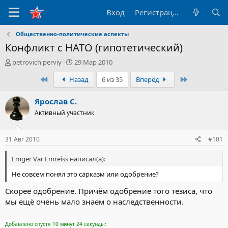
Вход
Регистрация
Общественно-политические аспекты
Конфликт с НАТО (гипотетический)
А
Д
petrovich perviy
29 Мар 2010
в
а
Первый
Последний
Назад
6 из 35
Вперёд
т
т
о
а
р
н
Ярослав С.
т
а
Активный участник
е
ч
м
а
ы
л
31 Авг 2010
#101
а
Emger Var Emreiss написал(а):
Не совсем понял это сарказм или одобрение?
Скорее одобрение. Причём одобрение того тезиса, что
мы ещё очень мало знаем о наследственности.
Добавлено спустя 10 минут 24 секунды: