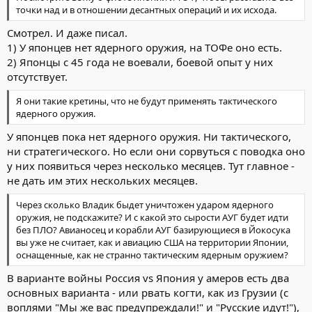
точки над и в отношении десантных операций и их исхода.
Смотрел. И даже писал.
1) У японцев нет ядерного оружия, на ТОФе оно есть.
2) Японцы с 45 года не воевали, боевой опыт у них
отсутствует.
Я они такие кретины, что не будут применять тактического
ядерного оружия.
У японцев пока нет ядерного оружия. Ни тактического,
ни стратегического. Но если они сорвуться с поводка оно
у них появиться через несколько месяцев. Тут главное -
не дать им этих нескольких месяцев.
Через сколько Владик быдет уничтожен ударом ядерного
оружия, не подскажите? И с какой это сырости АУГ будет идти
без ПЛО? Авианосец и корабли АУГ базирующиеся в Йокосука
вы уже не считает, как и авиацию США на территории Японии,
оснащенные, как не странно тактическим ядерным оружием?
В варианте войны Россия vs Япония у амеров есть два
основных варианта - или рвать когти, как из Грузии (с
воплями "Мы же вас предупреждали!" и "Русские идут!"),