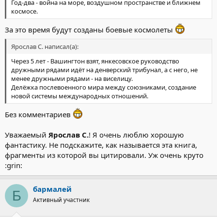
Год-два - война на море, воздушном пространстве и ближнем
космосе.
За это время будут созданы боевые космолеты
Ярослав С. написал(а):
Через 5 лет - Вашингтон взят, янкесовское руководство
дружными рядами идёт на денверский трибунал, а с него, не
менее дружными рядами - на виселицу.
Делёжка послевоенного мира между союзниками, создание
новой системы международных отношений.
Без комментариев
Уважаемый
Ярослав С.
! Я очень люблю хорошую
фантастику. Не подскажите, как называется эта книга,
фрагменты из которой вы цитировали. Уж очень круто
:grin:
бармалей
Б
Активный участник