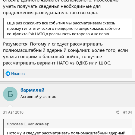
уметь получать сведенья необходимые для
продолжения разведывательного выхода.
Еще раз скажу,что все события мы рассматриваем сквозь
призму гипотетического неядерного широкомасштабного
конфликта РФ-НАТО,в реальность которого я не верю
Разумеется. Потому и следует рассматривать
полномасштабный ядерный конфликт. Более того, если
уж мы говорим о блоковой войне, то лучше
рассматривать вариант НАТО vs ОДКБ или ШОС.
Р
Иванов
е
а
к
бармалей
Б
ц
Активный участник
и
и
:
31 Авг 2010
#104
Ярослав С. написал(а):
Потому и следует рассматривать полномасштабный ядерный