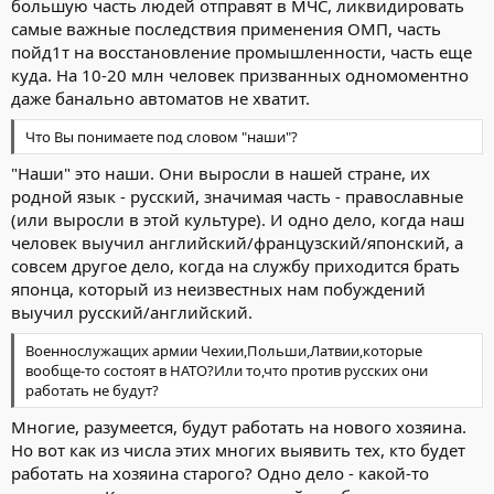
большую часть людей отправят в МЧС, ликвидировать
самые важные последствия применения ОМП, часть
пойд1т на восстановление промышленности, часть еще
куда. На 10-20 млн человек призванных одномоментно
даже банально автоматов не хватит.
Что Вы понимаете под словом "наши"?
"Наши" это наши. Они выросли в нашей стране, их
родной язык - русский, значимая часть - православные
(или выросли в этой культуре). И одно дело, когда наш
человек выучил английский/французский/японский, а
совсем другое дело, когда на службу приходится брать
японца, который из неизвестных нам побуждений
выучил русский/английский.
Военнослужащих армии Чехии,Польши,Латвии,которые
вообще-то состоят в НАТО?Или то,что против русских они
работать не будут?
Многие, разумеется, будут работать на нового хозяина.
Но вот как из числа этих многих выявить тех, кто будет
работать на хозяина старого? Одно дело - какой-то