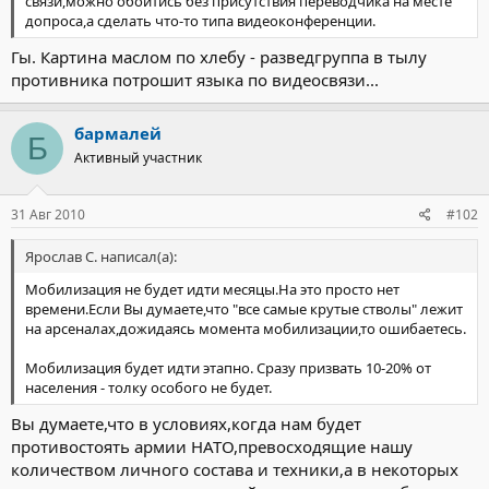
связи,можно обойтись без присутствия переводчика на месте
допроса,а сделать что-то типа видеоконференции.
Гы. Картина маслом по хлебу - разведгруппа в тылу
противника потрошит языка по видеосвязи...
бармалей
Б
Активный участник
31 Авг 2010
#102
Ярослав С. написал(а):
Мобилизация не будет идти месяцы.На это просто нет
времени.Если Вы думаете,что "все самые крутые стволы" лежит
на арсеналах,дожидаясь момента мобилизации,то ошибаетесь.
Мобилизация будет идти этапно. Сразу призвать 10-20% от
населения - толку особого не будет.
Вы думаете,что в условиях,когда нам будет
противостоять армии НАТО,превосходящие нашу
количеством личного состава и техники,а в некоторых