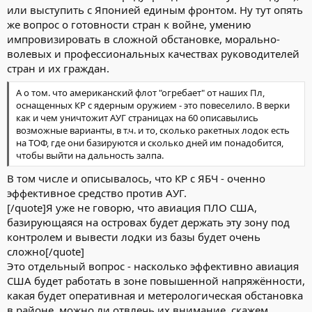
или выступить с Японией единым фронтом. Ну тут опять
же вопрос о готовности стран к войне, умению
импровизировать в сложной обстановке, морально-
волевых и профессиональных качествах руководителей
стран и их граждан.
А о том. что американский флот "огребает" от наших Пл,
оснащенных КР с ядерным оружием - это повеселило. В верки
как и чем уничтожит АУГ страницах на 60 описавылись
возможные варианты, в т.ч. и то, сколько ракетных лодок есть
на ТОФ, где они базируются и сколько дней им понадобится,
чтобы выйти на дальность залпа.
В том числе и описывалось, что КР с ЯБЧ - оченно
эффективное средство против АУГ.
[/quote]Я уже не говорю, что авиация ПЛО США,
базирующаяся на островах будет держать эту зону под
контролем и вывести лодки из базы будет очень
сложно[/quote]
Это отдельный вопрос - насколько эффективно авиация
США будет работать в зоне повышенной напряжённости,
какая будет оперативная и метерологическая обстановка
в районе, можно ли отвлечь их внимание, скажем,