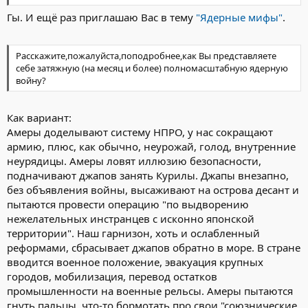
Гы. И ещё раз приглашаю Вас в тему
"Ядерные мифы"
.
Расскажите,пожалуйста,поподробнее,как Вы представляете
себе затяжную (на месяц и более) полномасштабную ядерную
войну?
Как вариант:
Амеры доделывают систему НПРО, у нас сокращают
армию, плюс, как обычно, неурожай, голод, внутренние
неурядицы. Амеры ловят иллюзию безопасности,
подначивают джапов занять Курилы. Джапы внезапно,
без объявления войны, высаживают на острова десант и
пытаются провести операцию "по выдворению
нежелательных инстранцев с исконно японской
территории". Наш гарнизон, хоть и ослабленный
реформами, сбрасывает джапов обратно в море. В стране
вводится военное положение, эвакуация крупных
городов, мобилизация, перевод остатков
промышленности на военные рельсы. Амеры пытаются
гнуть пальцы, что-то бормотать про свои "союзнические