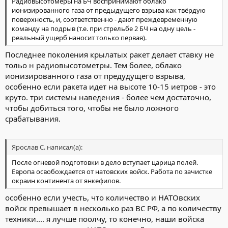
Радиовысотомеры на БЧ воспринимают облако
ионизированного газа от предыдущего взрыва как твёрдую
поверхность, и, соответственно - дают преждевременную
команду на подрыв (т.е. при стрельбе 2 БЧ на одну цель -
реальный ущерб наносит только первая).
Последнее поколения крылатых ракет делает ставку не
тольо н радиовысотометры. Тем более, облако
ионизированного газа от предудущего взрыва,
особенно если ракета идет на высоте 10-15 иетров - это
круто. три системы наведения - более чем достаточно,
чтобы добиться того, чтобы не было ложного
срабатывания.
Ярослав С. написал(а):
После огневой подготовки в дело вступает царица полей.
Европа освобождается от натовских войск. Работа по зачистке
окраин континента от янкефилов.
особенно если учесть, что количество и НАТОвских
войск превышает в несколько раз ВС РФ, а по количеству
техники.... я лучше поолчу, то конечно, наши войска