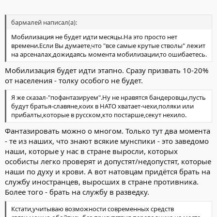
бармалей написал(а):
Мобилизация не будет идти месяцы.На это просто нет
времени.Если Вы думаете,что "все самые крутые стволы" лежит
на арсеналах,дожидаясь момента мобилизации,то ошибаетесь.
Мобилизация будет идти этапно. Сразу призвать 10-20%
от населения - толку особого не будет.
Я же сказал-"пофантазируем".Ну не нравятся бандеровцы,пусть
будут братья-славяне,коих в НАТО хватает-чехи,поляки или
прибалты,которые в русском,кто постарше,секут нехило.
Фантазировать можно о многом. Только тут два момента
- те из наших, что знают всякие мунспики - это заведомо
наши, которые у нас в стране выросли, которых
особисты легко проверят и допустят/недопустят, которые
наши по духу и крови. А вот натовцам придётся брать на
службу иностранцев, выросших в стране противника.
Более того - брать на службу в разведку.
Кстати,учитываю возможности современных средств