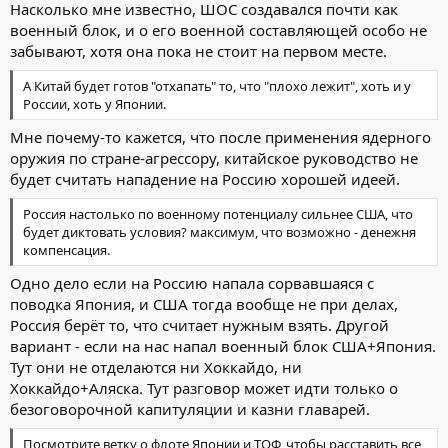
Насколько мне известно, ШОС создавался почти как
военный блок, и о его военной составляющей особо не
забывают, хотя она пока не стоит на первом месте.
А Китай будет готов "отхапать" то, что "плохо лежит", хоть и у
России, хоть у Японии.
Мне почему-то кажется, что после применения ядерного
оружия по стране-агрессору, китайское руководство не
будет считать нападение на Россию хорошей идеей.
Россия настолько по военному потенциалу сильнее США, что
будет диктовать условия? максимум, что возможно - денежня
компенсация.
Одно дело если на Россию напала сорвавшаяся с
поводка Япония, и США тогда вообще не при делах,
Россия берёт то, что считает нужным взять. Другой
вариант - если на нас напал военный блок США+Япония.
Тут они не отделаются ни Хоккайдо, ни
Хоккайдо+Аляска. Тут разговор может идти только о
безоговорочной капитуляции и казни главарей.
Посмотрите ветку о флоте Японии и ТОФ, чтобы расставить все