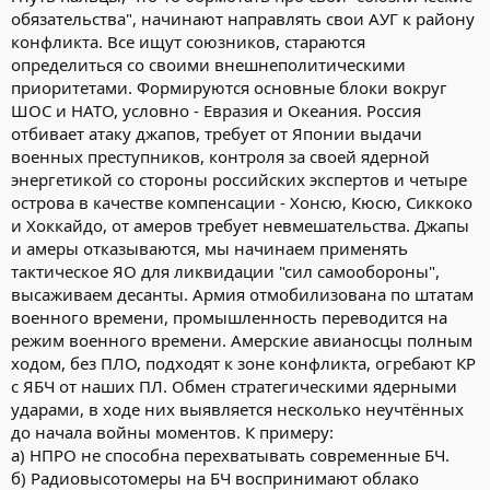
обязательства", начинают направлять свои АУГ к району
конфликта. Все ищут союзников, стараются
определиться со своими внешнеполитическими
приоритетами. Формируются основные блоки вокруг
ШОС и НАТО, условно - Евразия и Океания. Россия
отбивает атаку джапов, требует от Японии выдачи
военных преступников, контроля за своей ядерной
энергетикой со стороны российских экспертов и четыре
острова в качестве компенсации - Хонсю, Кюсю, Сиккоко
и Хоккайдо, от амеров требует невмешательства. Джапы
и амеры отказываются, мы начинаем применять
тактическое ЯО для ликвидации "сил самообороны",
высаживаем десанты. Армия отмобилизована по штатам
военного времени, промышленность переводится на
режим военного времени. Амерские авианосцы полным
ходом, без ПЛО, подходят к зоне конфликта, огребают КР
с ЯБЧ от наших ПЛ. Обмен стратегическими ядерными
ударами, в ходе них выявляется несколько неучтённых
до начала войны моментов. К примеру:
а) НПРО не способна перехватывать современные БЧ.
б) Радиовысотомеры на БЧ воспринимают облако