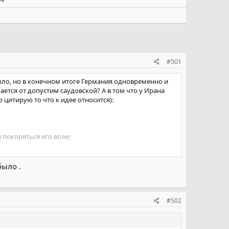
#501
было, но в конечном итоге Германия одновременно и
ается от допустим саудовской? А в том что у Ирана
цитирую то что к идее относится):
 покоряться его воле;
ципа в продолжении исламской революции;
было .
чивает равенство, справедливость и политическую,
ность путем:
исания и сунны 14 непорочных. (Пророк Мухаммад.
#502