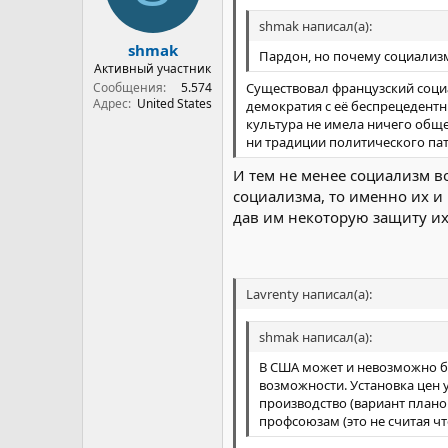
Правительство Исламской Респу
shmak написал(а):
...
shmak
развития и укрепления исламск
Пардон, но почему социализ
Активный участник
выработки внешней политики с
Существовал французский соци
Сообщения
5.574
угнетенных мира.
Адрес
United States
демократия с её беспрецедент
культура не имела ничего обще
ни традиции политического пат
И тем не менее социализм во
социализма, то именно их и 
дав им некоторую защиту их
Lavrenty написал(а):
shmak написал(а):
В США может и невозможно бы
возможности. Установка цен 
производство (вариант план
профсоюзам (это не считая что