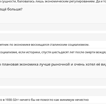
 в сущности, баловалась лишь экономическим регулированием. Да и т
и ещё больше?
оветник по экономике восхищался сталинским социализмом.
социализме, если историки, спустя шестьдесят лет после смерти вожд
то плановая экономика лучше рыночной и очень хотел её ви
о в 1930-32гг ничего бы не помогло как минимум нечестно