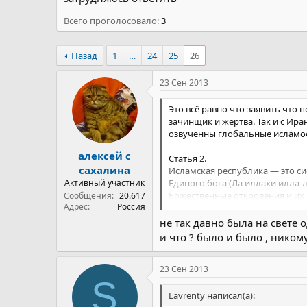
Всего проголосовало
3
Назад
1
…
24
25
26
23 Сен 2013
Это всё равно что заявить что
зачинщик и жертва. Так и с Ира
озвученны глобальные исламофа
алексей с
Статья 2.
сахалина
Исламская республика — это сис
Активный участник
Единого бога (Ла иллахи илла-л
Божественные откровения и их
Сообщения
20.617
Адрес
Россия
Божественную справедливость 
Преемственность имамов (имам
не так давно была на свете
Благородство и высшую ценност
и что ? было и было , нико
экономическую, социальную и к
а) непрерывного исполнения з
23 Сен 2013
его дочь Фатима и 12 имамов);
S
...
Lavrenty написал(а):
Статья 3.