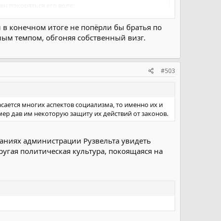
ен покоряться его воле;
 и в конечном итоге не попёрли бы братья по
инципа в продолжении исламской революции;
ным темпом, обгоняя собственный визг.
печивает равенство, справедливость и
инство и солидарность путем:
 Писания и сунны 14 непорочных. (Пророк
#503
жения целей, перечисленных в статье 2 для:
сается многих аспектов социализма, то именно их и
мер дав им некоторую защиту их действий от законов.
за со всеми мусульманами и бескорыстной
наниях администрации Рузвельта увидеть
угая политическая культура, покоящаяся на