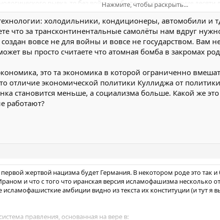
 технологического рывка, то без войны не было шансов в течение десяти
Нажмите, чтобы раскрыть...
ы, добиться выдающегося прогресса радиоэлектроники. Такие технол
технологии: холодильники, кондиционеры, автомобили и тд
Нажмите, чтобы раскрыть...
ете что за трансконтинентальные самолёты нам вдруг нужно
создан вовсе не для войны и вовсе не государством. Вам н
 может вы просто считаете что атомная бомба в закромах 
кономика, это та экономика в которой ограниченно вмешател
Это отличие экономической политики Куллиджа от политики 
ынка становится меньше, а социализма больше. Какой же 
не работают?
то первой жертвой нацизма будет Германия. В некотором роде это так 
 Ираном и что с того что иранская версия исламофашизма несколько от
исламофашисткие амбиции видно из текста их конституции (и тут я вы
истема правления, основанная на вере в: