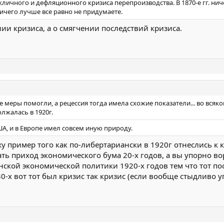
личного и дефляционного кризиса перепроизводства. В 1870-е гг. ничег
ничего лучше все равно не придумаете.
ии кризиса, а о смягчении последствий кризиса.
е меры помогли, а рецессия тогда имела схожие показатели... во вся
олжалась в 1920г.
ША, и в Европе имел совсем иную природу.
у пример того как по-либертариански в 1920г отнеслись к 
ать приход экономического бума 20-х годов, а вы упорно в
нской экономической политики 1920-х годов тем что тот по
30-х вот тот был кризис так кризис (если вообще стыдливо у