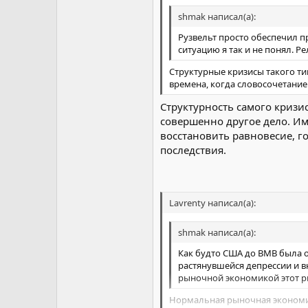
shmak написал(а):
Рузвельт просто обеспечил п
ситуацию я так и не понял. Р
Структурные кризисы такого ти
времена, когда словосочетани
Структурность самого кризи
совершенно другое дело. И
восстановить равновесие, г
последствия.
Lavrenty написал(а):
shmak написал(а):
Как будто США до ВМВ была о
растянувшейся депрессии и в
рыночной экономикой этот рыв
Нормальная рыночная экономика