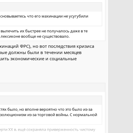
основываетесь что его махинации не усугубили
 вылечить их быстрее не получалось даже в те
 лексиконе вообще не существовало.
хинаций ФРС), но вот последствия кризиса
рые должны были в течении месяцев
дшить экономические и социальные
ях было, но вполне вероятно что это было из-за
изолюционизм из-за торговой войны. С нормальной
верти XX в. ещё сохраняла приверженность чистому