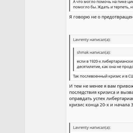
А что могло помочь на пике цик
помогло бы. Ждать и терпеть, 
Я говорю не о предотвращен
Lavrenty написал(а):
shmak написал(а):
если в 1920-х либертариански
десятилетие, как она не прод
Так послевоенный кризис и в С
И тем не менее я вам привож
последствия кризиса и вызв
оправдать успех либертариа
кризис конца 20-х и начала 
Lavrenty написал(а):