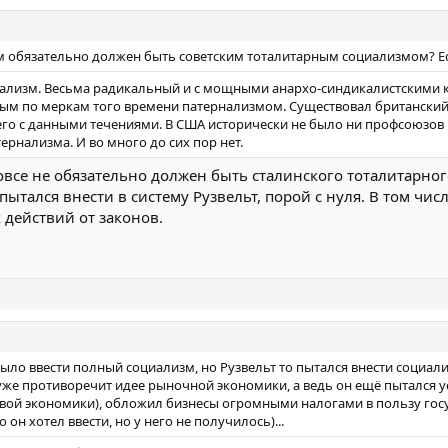
блики Иран призвано использовать все свои возможности для достиже
ого братства и сотрудничества между людьми.
м обязательно должен быть советским тоталитарным социализмом? Ес
траны на основе исламских критериев установления братского союза
ализм. Весьма радикальный и с мощными анархо-синдикалистскими к
ным по меркам того времени патернализмом. Существовал британски
го с данными течениями. В США исторически не было ни профсоюзов 
ернализма. И во много до сих пор нет.
все не обязательно должен быть сталинского тоталитарного
пытался внести в систему Рузвельт, порой с нуля. В том ч
 действий от законов.
ло ввести полный социализм, но Рузвельт то пытался внести социал
уже противоречит идее рыночной экономики, а ведь он ещё пытался у
овой экономики), обложил бизнесы огромными налогами в пользу го
 он хотел ввести, но у него не получилось)...