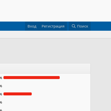
Вход
Регистрация
Поиск
%
%
%
%
%