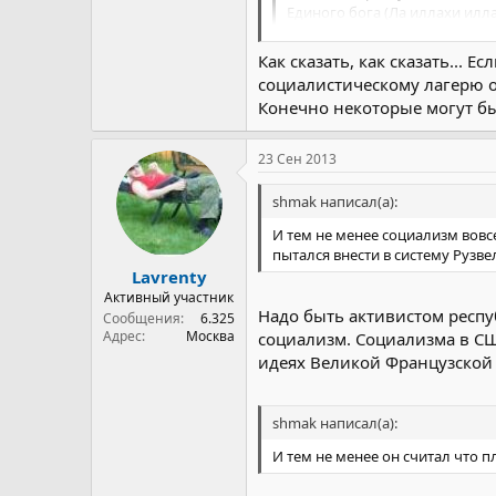
Единого бога (Ла иллахи илла
Божественные откровения и 
Божественную справедливость
Как сказать, как сказать...
Преемственность имамов (им
не так давно была на свете од
социалистическому лагерю о
Благородство и высшую ценно
и что ? было и было , никому 
Конечно некоторые могут быт
политическую, экономическую
а) непрерывного исполнения
Мухаммад. его дочь Фатима и
23 Сен 2013
...
shmak написал(а):
Статья 3.
Правительство Исламской Рес
И тем не менее социализм вовс
...
пытался внести в систему Рузве
развития и укрепления ислам
Lavrenty
выработки внешней политики
Активный участник
поддержки угнетенных мира.
Надо быть активистом респу
Сообщения
6.325
Адрес
Москва
социализм. Социализма в СШ
идеях Великой Французской
shmak написал(а):
И тем не менее он считал что 