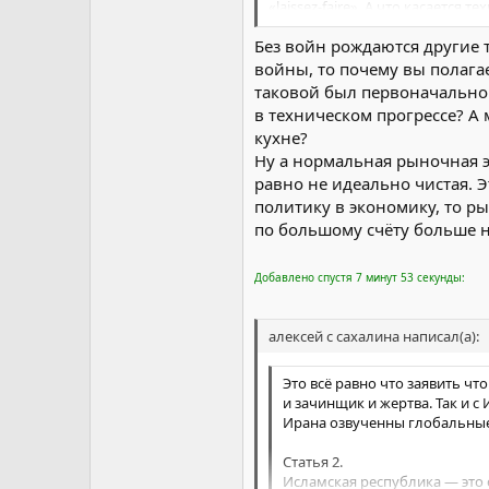
«laissez-faire». А что касается
трансконтинентальные самолет
Без войн рождаются другие 
войны, то почему вы полага
таковой был первоначально 
в техническом прогрессе? А
кухне?
Ну а нормальная рыночная э
равно не идеально чистая. 
политику в экономику, то р
по большому счёту больше 
Добавлено спустя 7 минут 53 секунды:
алексей с сахалина написал(а):
Это всё равно что заявить ч
и зачинщик и жертва. Так и с
Ирана озвученны глобальные 
Статья 2.
Исламская республика — это с