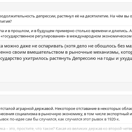
родолжительность депрессии, растянул её на десятилетие. На чём вы 
елигия?
па и в прошлом, и в будущем примерно столько времени и длились. А
е «государственное регулирование» в международном экономическом
са можно даже не оспаривать (хотя дело не обошлось без ма
менно своим вмешательством в рыночные механизмы, кото
осударство ухитрилось растянуть Депрессию на годы и уху
тсталой аграрной державой. Некоторое отставание в некоторых област
несения социализма в рыночную экономику, в том числе экспортный 
ок по-идее сам бы случился, как случился этот рывок в 1920-х.
 – это, простите, что такое? Какая из великих держав ко второй чет