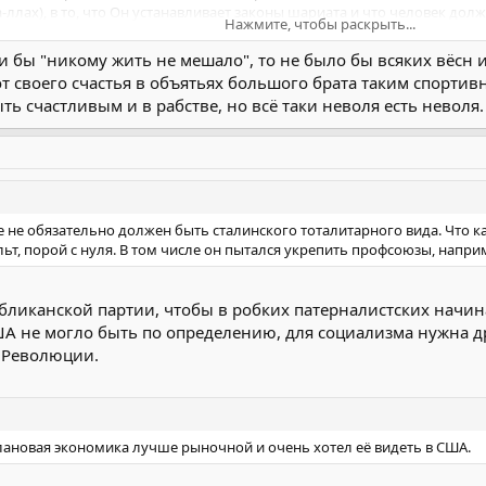
-ллах), в то, что Он устанавливает законы шариата и что человек долж
Нажмите, чтобы раскрыть...
их основополагающую роль в толковании законов;
Нажмите, чтобы раскрыть...
 в Создании и установлении законов шариата;
 Если бы "никому жить не мешало", то не было бы всяких вёсн
амат) и их опека над обществом и основополагающая роль этого пр
на страна , тоже в конституции про Мировую Революцию было .
т своего счастья в объятьях большого брата таким спортив
сть человека и свободы и его ответственности перед Богом, что обес
жить не мешало
ь счастливым и в рабстве, но всё таки неволя есть неволя.
, социальную и культурную независимость, а также национальное ед
 законов шариата, отвечающими всем требованиям факихов на основе
 12 имамов);
публики Иран призвано использовать все свои возможности для дости
е не обязательно должен быть сталинского тоталитарного вида. Что ка
льт, порой с нуля. В том числе он пытался укрепить профсоюзы, напри
ского братства и сотрудничества между людьми.
 страны на основе исламских критериев установления братского сою
бликанской партии, чтобы в робких патерналистских начи
А не могло быть по определению, для социализма нужна др
 Революции.
плановая экономика лучше рыночной и очень хотел её видеть в США.