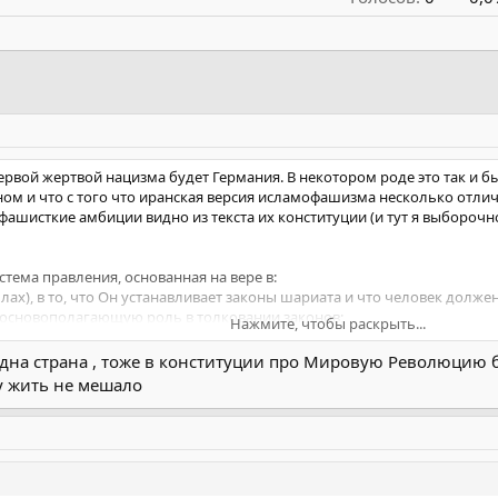
 первой жертвой нацизма будет Германия. В некотором роде это так и 
ном и что с того что иранская версия исламофашизма несколько отлич
шисткие амбиции видно из текста их конституции (и тут я выборочно 
тема правления, основанная на вере в:
лах), в то, что Он устанавливает законы шариата и что человек должен
 основополагающую роль в толковании законов;
Нажмите, чтобы раскрыть...
в Создании и установлении законов шариата;
ат) и их опека над обществом и основополагающая роль этого прин
 одна страна , тоже в конституции про Мировую Революцию 
ь человека и свободы и его ответственности перед Богом, что обеспе
му жить не мешало
ультурную независимость, а также национальное единство и солидар
аконов шариата, отвечающими всем требованиям факихов на основе П