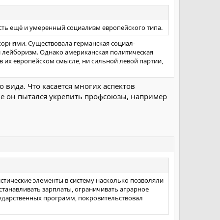
ния целей, перечисленных в статье 2 для:
ть ещё и умеренный социализм европейского типа.
 со всеми мусульманами и бескорыстной поддержки
орнями. Существовала германская социал-
й лейборизм. Однако американская политическая
в их европейском смысле, ни сильной левой партии,
 вида. Что касается многих аспектов
исле он пытался укрепить профсоюзы, например
истические элементы в систему насколько позволяли
станавливать зарплаты, ограничивать аграрное
сударственных программ, покровительствовал