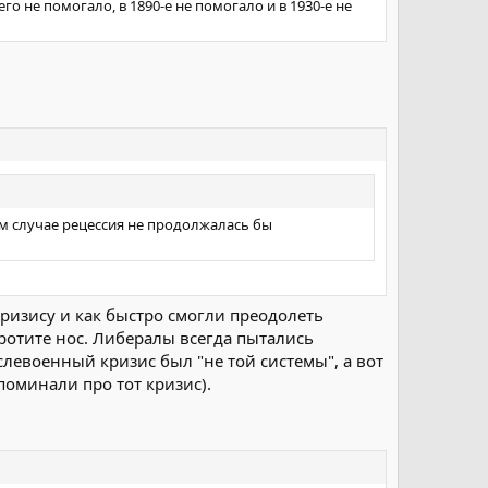
о не помогало, в 1890-е не помогало и в 1930-е не
ком случае рецессия не продолжалась бы
кризису и как быстро смогли преодолеть
оротите нос. Либералы всегда пытались
слевоенный кризис был "не той системы", а вот
поминали про тот кризис).