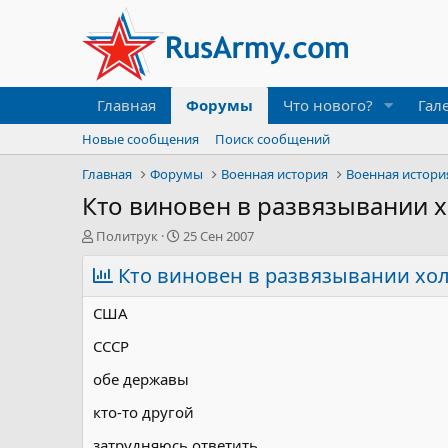
Главная
Форумы
Что нового?
Гал
Новые сообщения
Поиск сообщений
Главная
Форумы
Военная история
Военная истори
Кто виновен в развязывании 
А
Д
Политрук
25 Сен 2007
в
а
т
Кто виновен в развязывании хо
т
о
а
р
н
США
т
а
е
ч
СССР
м
а
обе державы
ы
л
а
кто-то другой
затрудняюсь ответить