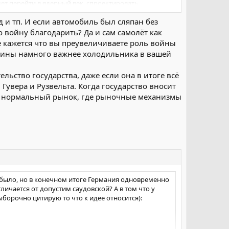
 лет перейти в ядерный век, спроектировать
огии без войн не рождаются.
 и тп. И если автомобиль был сляпан без
 войну благодарить? Да и сам самолёт как
е кажется что вы преувеличиваете роль войны
родины намного важнее холодильника в вашей
ьство государства, даже если она в итоге всё
Гувера и Рузвельта. Когда государство вносит
это нормальный рынок, где рыночные механизмы
и было, но в конечном итоге Германия одновременно
личается от допустим саудовской? А в том что у
борочно цитирую то что к идее относится):