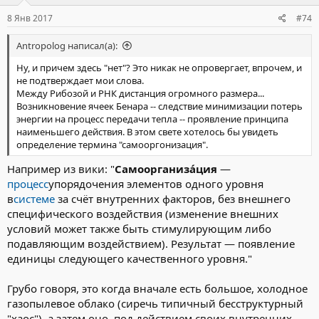
8 Янв 2017
#74
Antropolog написал(а):
Ну, и причем здесь "нет"? Это никак не опровергает, впрочем, и
не подтверждает мои слова.
Между Рибозой и РНК дистанция огромного размера...
Возникновение ячеек Бенара -- следствие минимизации потерь
энергии на процесс передачи тепла -- проявление принципа
наименьшего действия. В этом свете хотелось бы увидеть
определение термина "самооргонизация".
Например из вики: "
Самоорганиза́ция
—
процесс
упорядочения элементов одного уровня
в
системе
за счёт внутренних факторов, без внешнего
специфического воздействия (изменение внешних
условий может также быть стимулирующим либо
подавляющим воздействием). Результат — появление
единицы следующего качественного уровня."
Грубо говоря, это когда вначале есть большое, холодное
газопылевое облако (сиречь типичный бесструктурный
"хаос"), а затем оно, под действием своих внутренних