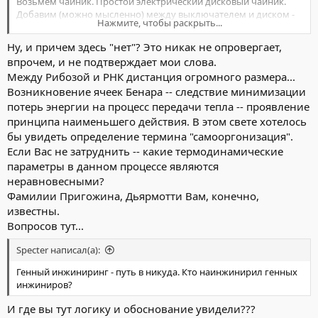
Возьмём чайник. Простой электрический дисковый чайник.
Добавим (можно мысленно) между выключателем и диском -
Нажмите, чтобы раскрыть...
реостат, дабы регулировать количество тепла, которое будет
выдавать диск. Стенки термозаизолируем (у планеты нет
Ну, и причем здесь "нет"? Это никак не опровергает,
стенок). Нальём в чайник воду. Всё пока просто - тепло снизу
впрочем, и не подтверждает мои слова.
вырабатывается, сверху (через крышку) теряется. Модель
Между Рибозой и РНК дистанция огромного размера...
планеты, нагреваемой Солнцем (и собственным теплом) и
Возникновение ячеек Бенара -- следствие минимизации
сбрасывающей теплоту в космос. Выставим реостат на
минимум и включим чайник.
потерь энергии на процесс передачи тепла -- проявление
принципа наименьшего действия. В этом свете хотелось
Пока поступление тепла меньше теплопроводности воды - всё
бы увидеть определение термина "самооргонизация".
зашибись, энтропия увеличивается, идёт тепловое движение
Если Вас не затруднить -- какие термодинамические
молекул, тепло спокойно сбрасывается. Передвинули реостат
параметры в данном процессе являются
дальше, увеличили количество тепла. Диск нагревает нижние
неравновесными?
слои воды быстрее, чем тепло путём обычной
теплопроводности успевает прогреть верхние слои воды.
Фамилии Пригожина, Дьярмотти Вам, конечно,
Тёплая вода расширяется, становится легче и вуаля -
известны.
самоорганизация! Возникает конвекция, т.е. направленное
Вопросов тут...
движение потоков воды. Одна, две или несколько (в
зависимости от размеров чайника и параметров жидкости)
Specter написал(а):
конвективных ячеек. Вода крутится, теплосброс идёт, состояние
системы стабильное. Всё зашибись, добавим драйва, т.е. тепла.
Генный инжиниринг - путь в никуда. Кто наинжинирил генных
Следующий уровень самоорганизации - кипение. Система ещё
инжиниров?
усложняется - появляются пузырьки газа, которые растут в
И где вы тут логику и обоснование увидели???
слоях перегретой жидкости и схлопываются в верхних, более