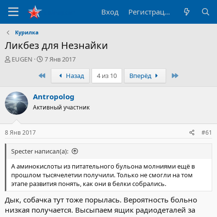
Вход
Регистрация
Курилка
Ликбез для Незнайки
А
Д
EUGEN
7 Янв 2017
в
а
Первый
Последний
Назад
4 из 10
Вперёд
т
т
о
а
р
н
Antropolog
т
а
Активный участник
е
ч
м
а
ы
л
8 Янв 2017
#61
а
Specter написал(а):
А аминокислоты из питательного бульона молниями ещё в
прошлом тысячелетии получили. Только не смогли на том
этапе развития понять, как они в белки собрались.
Дык, собачка тут тоже порылась. Вероятность больно
низкая получается. Высыпаем ящик радиодеталей за