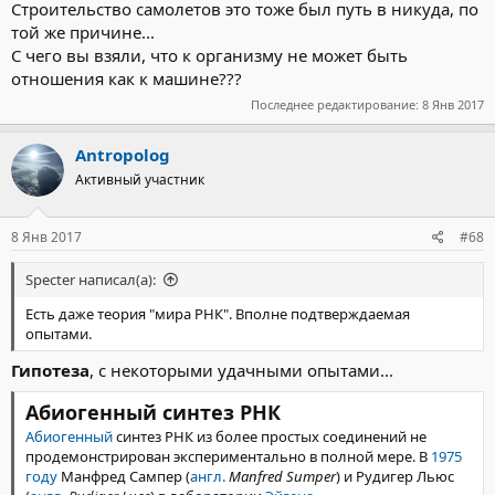
холодных, отдавая им тепло (чайник шумит). Дальше, когда
Строительство самолетов это тоже был путь в никуда, по
вся вода нагрелась до точки кипения, теплоперенос идёт
той же причине...
только за счёт парообразования на диске чайника.
С чего вы взяли, что к организму не может быть
Это чистая, голая физика. Теперь добавим немного химии
отношения как к машине???
(например, спиртику и прочей органики) по вкусу. А химия нам
даст дополнительные механизмы теплопереноса -
Последнее редактирование:
8 Янв 2017
эндотермические и экзотермические реакции. Начиная от
банальных комплексообразований и заканчивая
Antropolog
поликонденсацией и гидролизом. Принцип Ле-Шателье-
Активный участник
Брауна - где чего в избытке, там оно и утилизируется. Там где
много тепла - идут эндотермические реакции (точнее
равновесие смещается в их сторону), там где тепла мало -
8 Янв 2017
#68
экзотермические. Где воды много - идёт гидролиз, где воды
мало из-за высушивания (модель "первичной пиццы"),
Specter написал(а):
вымораживания (модель "первичное мороженное"), высокой
концентрации спирта (модель "первичный ликёр"), высокой
Есть даже теория "мира РНК". Вполне подтверждаемая
концентрации жиров (модель "первичного маргарина") - там
опытами.
идёт поликонденсация. Т.е. грубо говоря - кругооборот
вещества и тепла. И при всём многообразии этих химических
Гипотеза
, с некоторыми удачными опытами...
процессов логика у них одна - усилить кругооборот (повысить
ВВП) и противодействовать внешним изменениям
Абиогенный синтез РНК
(стабилизация обстановки). Я бы сказал, что первые "признаки
Абиогенный
синтез РНК из более простых соединений не
жизни появляются уже на этом уровне. Но как быть с
продемонстрирован экспериментально в полной мере. В
1975
размножением?Среди всех этих реакций есть и
году
Манфред Сампер (
англ.
Manfred Sumper
) и Рудигер Льюс
автокаталитические, сиречь, сами себя ускоряющие, например