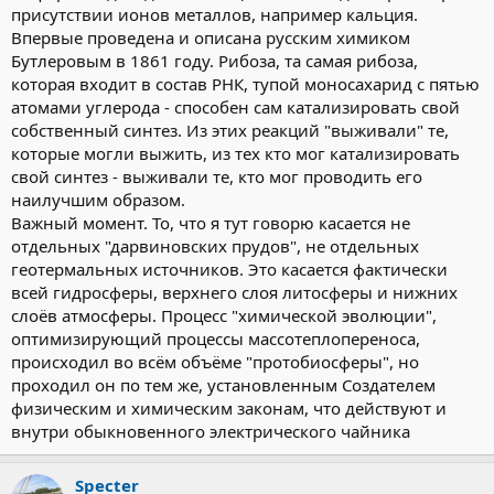
присутствии ионов металлов, например кальция.
Впервые проведена и описана русским химиком
Бутлеровым в 1861 году. Рибоза, та самая рибоза,
которая входит в состав РНК, тупой моносахарид с пятью
атомами углерода - способен сам катализировать свой
собственный синтез. Из этих реакций "выживали" те,
которые могли выжить, из тех кто мог катализировать
свой синтез - выживали те, кто мог проводить его
наилучшим образом.
Важный момент. То, что я тут говорю касается не
отдельных "дарвиновских прудов", не отдельных
геотермальных источников. Это касается фактически
всей гидросферы, верхнего слоя литосферы и нижних
слоёв атмосферы. Процесс "химической эволюции",
оптимизирующий процессы массотеплопереноса,
происходил во всём объёме "протобиосферы", но
проходил он по тем же, установленным Создателем
физическим и химическим законам, что действуют и
внутри обыкновенного электрического чайника
Specter