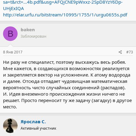
sa=t&rct=...4b.pdf&usg=AFQjCNE9pWxxz-2SpD8YzY6Dp-
UHjExIQA
http://elar.urfu.ru/bitstream/10995/1755/1/urgu0655s.pdf
baken
B
Заблокирован
8 Янв 2017
#73
Ни разу не специалист, поэтому выскажусь весь робея.
Мне кажется, в создающихся возможностях реализуется
и закрепляется вектор на усложнение. К атому водорода
и далее. Отсюда отпадает чудовищная математическая
вероятность чисто случайных соединений (распадов).
И. Идея внеземного происхождения жизни ничего не
решает. Просто переносит ту же задачу (загадку) в другое
место.
Ярослав С.
Активный участник