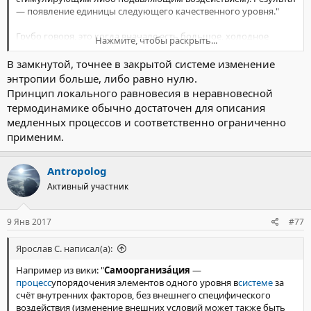
— появление единицы следующего качественного уровня."
Грубо говоря, это когда вначале есть большое, холодное
Нажмите, чтобы раскрыть...
газопылевое облако (сиречь типичный бесструктурный "хаос"),
а затем оно, под действием своих внутренних сил - в первую
В замкнутой, точнее в закрытой системе изменение
очередь гравитационных, начинает постепенно
энтропии больше, либо равно нулю.
структурировать - появляется вначале протозвёздный диск, а
Принцип локального равновесия в неравновесной
позже звезда и планеты. Понятно, что в классическом
термодинамике обычно достаточен для описания
понимании второго закона термодинамики энтропия в
медленных процессов и соответственно ограниченно
замкнутой системе только нарастает, но в бытовом понимании
применим.
- мы имеем именно самоорганизацию.
Antropolog
Если взять всю систему, то неравновесными являются в первую
очередь температура и давление. Но если будем разбивать на
Активный участник
маленькие подсистемки - можно дойти и уровней где их
неравновесностью можно пренебречь.
9 Янв 2017
#77
Ярослав С. написал(а):
Например из вики: "
Самоорганиза́ция
—
процесс
упорядочения элементов одного уровня в
системе
за
счёт внутренних факторов, без внешнего специфического
воздействия (изменение внешних условий может также быть