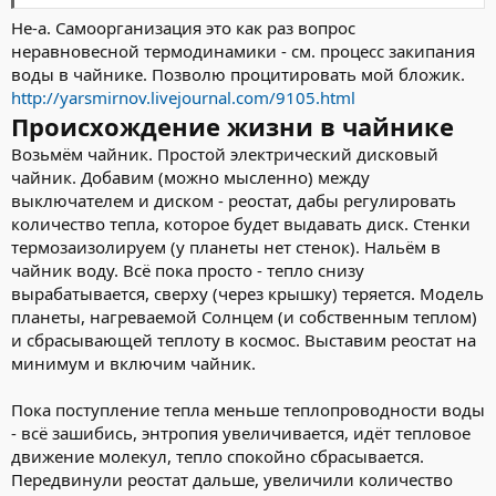
Не-а. Самоорганизация это как раз вопрос
неравновесной термодинамики - см. процесс закипания
воды в чайнике. Позволю процитировать мой бложик.
http://yarsmirnov.livejournal.com/9105.html
Происхождение жизни в чайнике
Возьмём чайник. Простой электрический дисковый
чайник. Добавим (можно мысленно) между
выключателем и диском - реостат, дабы регулировать
количество тепла, которое будет выдавать диск. Стенки
термозаизолируем (у планеты нет стенок). Нальём в
чайник воду. Всё пока просто - тепло снизу
вырабатывается, сверху (через крышку) теряется. Модель
планеты, нагреваемой Солнцем (и собственным теплом)
и сбрасывающей теплоту в космос. Выставим реостат на
минимум и включим чайник.
Пока поступление тепла меньше теплопроводности воды
- всё зашибись, энтропия увеличивается, идёт тепловое
движение молекул, тепло спокойно сбрасывается.
Передвинули реостат дальше, увеличили количество