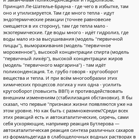
Принцип Ле-Шателье-Брауна - где чего в избытке, там
оно и утилизируется. Там где много тепла - идут
эндотермические реакции (точнее равновесие
смещается в их сторону), там где тепла мало -
экзотермические. Где воды много - идёт гидролиз, где
воды мало из-за высушивания (модель "первичной
пиццы"), вымораживания (модель "первичное
мороженное"), высокой концентрации спирта (модель
"первичный ликёр"), высокой концентрации жиров
(модель "первичного маргарина") - там идёт
поликонденсация. Т.е. грубо говоря - кругооборот
вещества и тепла. И при всём многообразии этих
химических процессов логика у них одна - усилить
кругооборот (повысить ВВП) и противодействовать
внешним изменениям (стабилизация обстановки). Я бы
сказал, что первые "признаки жизни появляются уже на
этом уровне. Но как быть с размножением?Среди всех
этих реакций есть и автокаталитические, сиречь, сами
себя ускоряющие, например реакция Бутлерова —
автокаталитическая реакция синтеза различных сахаров
из формальдегида в слабощелочных водных растворах в