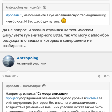
Antropolog написал(а):
Ярослав С.
, не поминайте в суе неравновесную термодинамику,
я ее боюсь. И Вас щас буду пугать:
Да не вопрос. Я заочно отучился на техническом
факультете гуманитарного ВУЗа, так что могу с апломбом
рассуждать о вещах в которых я совершенно не
разбираюсь.
Antropolog
Активный участник
9 Янв 2017
#76
Ярослав С. написал(а):
Например из вики: "
Самоорганиза́ция
—
процесс
упорядочения элементов одного уровня в
системе
за
счёт внутренних факторов, без внешнего специфического
воздействия (изменение внешних условий может также быть
стимулирующим либо подавляющим воздействием). Результат