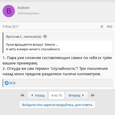
baken
B
Заблокирован
9 Янв 2017
#80
Ярослав С. написал(а):
Луна вращается вокруг Земли ...
А нету в мире ничего случайного.
1. Пара уже сложнее составляющих самих по себе (к трём
вашим примерам).
2. Откуда же сам термин "случайность"? Три поколения
назад моих предков разделяли тысячи километров.
Р
БСВ
е
а
к
Первый
Последний
Назад
4 из 10
Вперёд
ц
и
Войдите или зарегистрируйтесь для ответа.
и
: