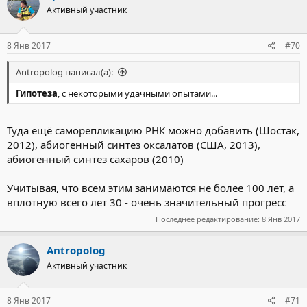
компартментов
— пространственно ограниченных
Активный участник
самопроизвольно образовавшимися мембранами или иными
границами раздела фаз — областей. Эта концепция близка к
коацерватной
гипотезе абиогенеза, предложенной
А. И.
8 Янв 2017
#70
Опариным
в
1924 году
[12]
.
Antropolog написал(а):
Другой гипотезой абиогенного синтеза РНК, призванной
решить проблему низкой оценочной вероятности синтеза РНК,
Гипотеза
, с некоторыми удачными опытами...
является
гипотеза мира полиароматических углеводородов
,
предложенная в
2004 году
и предполагающая синтез молекул
Туда ещё саморепликацию РНК можно добавить (Шостак,
РНК на основе стека из полиароматических колец.
2012), абиогенный синтез оксалатов (США, 2013),
Фактически, обе гипотезы «пре-РНК миров» не отвергают
абиогенный синтез сахаров (2010)
гипотезу мира РНК, а модифицируют её, постулируя
первоначальный синтез реплицирующихся макромолекул
Учитывая, что всем этим занимаются не более 100 лет, а
РНК в первичных метаболических компартментах, либо на
вплотную всего лет 30 - очень значительный прогресс
поверхности ассоциатов, отодвигая «мир РНК» на вторую
стадию
абиогенеза
.
Последнее редактирование:
8 Янв 2017
Академик РАН
А. С. Спирин
считает, что РНК-мир не мог
Antropolog
появиться и существовать на Земле, и рассматривает вариант
внеземного
Активный участник
(в первую очередь на кометах) происхождения и
эволюции РНК-мира
[13]
.
8 Янв 2017
#71