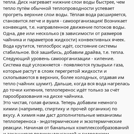
тепла. Диск нагревает нижние слои воды быстрее, чем
тепло путём обычной теплопроводности успевает
прогреть верхние слои воды. Тёплая вода расширяется,
становится легче и вуаля - самоорганизация! Возникает
конвекция, т.е. направленное движение потоков воды.
Одна, две или несколько (в зависимости от размеров
чайника и параметров жидкости) конвективных ячеек.
Вода крутится, теплосброс идёт, состояние системы
стабильное. Всё зашибись, добавим драйва, т.е. тепла.
Следующий уровень самоорганизации - кипение.
Система ещё усложняется - появляются пузырьки газа,
которые растут в слоях перегретой жидкости и
схлопываются в верхних, более холодных, отдавая им
тепло (чайник шумит). Дальше, когда вся вода нагрелась
до точки кипения, теплоперенос идёт только за счёт
парообразования на диске чайника.
Это чистая, голая физика. Теперь добавим немного
химии (например, спиртику и прочей органики) по
вкусу. А химия нам даст дополнительные механизмы
теплопереноса - эндотермические и экзотермические
реакции. Начиная от банальных комплексообразований
и заканчивая поликонденсацией и гидролизом.