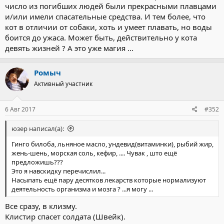
число из погибших людей были прекрасными плавцами
и/или имели спасательные средства. И тем более, что
кот в отличии от собаки, хоть и умеет плавать, но воды
боится до ужаса. Может быть, действительно у кота
девять жизней ? А это уже магия ...
Ромыч
Активный участник
6 Авг 2017
#352
юзер написал(а):
Гинго билоба, льняное масло, ундевид(витаминки), рыбий жир,
жень-шень, морская соль, кефир, .... Чувак , што ещё
предложишь???
Это я навскидку перечислил...
Насыпать ещё пару десятков лекарств которые нормализуют
деятельность организма и мозга ? ...я могу ...
Все сразу, в клизму.
Клистир спасет солдата (Швейк).