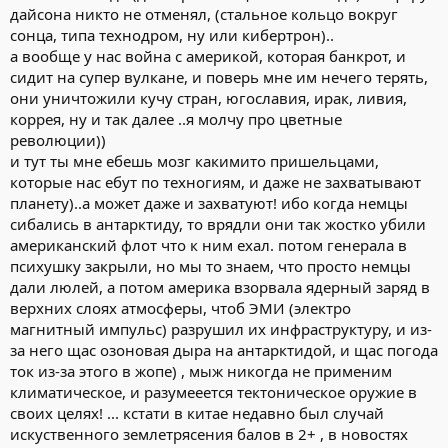
дайсона никто не отменял, (стальное кольцо вокруг
сонца, типа технодром, ну или кибертрон)..
а вообще у нас война с америкой, которая банкрот, и
сидит на супер вулкане, и поверь мне им нечего терять,
они уничтожили кучу стран, югославия, ирак, ливия,
коррея, ну и так далее ..я молчу про цветные
революции))
и тут ты мне ебешь мозг какимито пришельцами,
которые нас ебут по техногиям, и даже не захватывают
планету)..а может даже и захватуют! ибо когда немцы
сибались в антарктиду, то врядли они так жостко убили
американский флот что к ним ехал. потом генерала в
психушку закрыли, но мы то знаем, что просто немцы
дали люлей, а потом америка взорвала ядерный заряд в
верхних слоях атмосферы, чтоб ЭМИ (электро
магнитный импульс) разрушил их инфраструктуру, и из-
за него щас озоновая дыра на антарктидой, и щас погода
ток из-за этого в жопе) , мыж никогда не применим
климатическое, и разумееется тектоническое оружие в
своих целях! ... кстати в китае недавно был случай
искуственного землетрясения балов в 2+ , в новостях