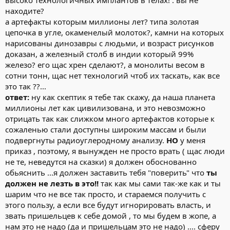
высоко технологичных имплантов в телах! . вы не
находите?
а артефакты которым миллионы лет? типа золотая
цепочка в угле, окаменелый молоток?, камни на которых
нарисованы динозавры с людьми, и возраст рисунков
доказан, а железный столб в индии который 99%
железо? его щас хрен сделают?, а монолиты весом в
сотни тонн, щас нет технологий чтоб их таскать, как все
это так ??...
ответ:
ну как скептик я тебе так скажу, да наша планета
миллионы лет как цивилизована, и это невозможно
отрицать так как слижком много артефактов которые к
сожаленью стали доступны широким массам и были
подвергнуты радиоуглеродному анализу.
НО
у меня
приказ , поэтому, я вынужден не просто врать ( щас люди
не те, неведутся на сказки) я должен обоснованно
обьяснить ...я должен заставить тебя "поверить" что
ты
должен не лезть в это!!
так как мы сами так-же как и ты
шарим что не все так просто, и стараемся получить с
этого пользу, а если все будут игнорировать власть, и
звать пришельцев к себе домой , то мы будем в жопе, а
нам это не надо (да и пришельцам это не надо) .... сферу