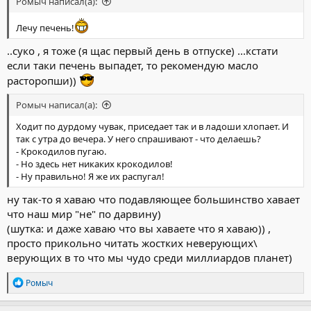
Ромыч написал(а):
цивилизации близок),а жопа в том что... вас миллиарды, а
нас(кто хавает и контролирует ситуацию) тысячи ... ну может
Лечу печень!
сотни тысяч,щас мир зашатается, и начнется жесть,
и вы все неготовы здыхать с голоду, если взорвется
..суко , я тоже (я щас первый день в отпуске) ...кстати
йеллоустоун, ну или метеорит и нам паника не нужна.
если таки печень выпадет, то рекомендую масло
расторопши))
Ромыч написал(а):
Ходит по дурдому чувак, приседает так и в ладоши хлопает. И
так с утра до вечера. У него спрашивают - что делаешь?
- Крокодилов пугаю.
- Но здесь нет никаких крокодилов!
- Ну правильно! Я же их распугал!
ну так-то я хаваю что подавляющее большинство хавает
что наш мир "не" по дарвину)
(шутка: и даже хаваю что вы хаваете что я хаваю)) ,
просто прикольно читать жостких неверующих\
верующих в то что мы чудо среди миллиардов планет)
Р
Ромыч
е
а