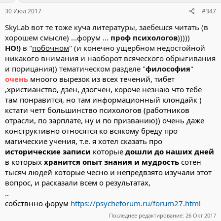
30 Июл 2017
#347
SkyLab вот те тоже куча литературы, заебешся читать (в
хорошем смысле) ...форум ...
проф психологов
)))))
НО!)
в "
побочном
" (и конечно ущербном недостойной
никакого внимания и наоборот всяческого обрыгивания
и порицания)) тематическом разделе "
философия
"
очень
мноого вырезок из всех течений, тибет
,христианство, дзен, дзогчен, короче незнаю что тебе
там понравится, но там информационный клондайк )
кстати четт большинство психологов (работников
отрасли, по зарплате, ну и по призванию)) очень даже
конструктивно относятся ко всякому бреду про
магические учения, т.е. я хотел сказать про
исторические записи
которые
дошли до наших дней
в которых
хранится опыт знания и мудрость
сотен
тысяч людей которые чесно и непредвзято изучали этот
вопрос, и расказали всем о результатах,
..
собствнно форум
https://psycheforum.ru/forum27.html
Последнее редактирование:
26 Окт 2017