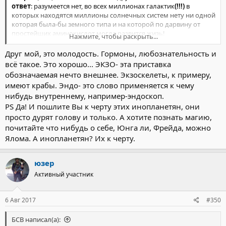
ответ
: разумеется нет, во всех миллионах галактик
(!!!)
в
которых находятся миллионы солнечных систем нету ни одной
которая была-бы земного типа и на которой по дарвину от
простейших аминокислот могла развится жизь!
Нажмите, чтобы раскрыть...
вопрос
: сударь, ну вы щас бред откровенный несли , зачем
врете?-то...
Друг мой, это молодость. Гормоны, любознательность и
ответ
: а что дальше?! ..если я скажу вам правду??! ..
да
есть
всё такое. Это хорошо... ЭКЗО- эта приставка
пришельцы, и где они? че они еще не помогли нам
обозначаемая нечто внешнее. Экзоскелеты, к примеру,
технологиями ?!, .. простейший вывод гласит о том, что раз не
имеют крабы. Эндо- это слово применяется к чему
помогли, значит мы им не нужны, а раз мы им не нужны, то
нибудь внутреннему, например-эндоскоп.
зачем людям голову морочить другими силами? (вносить
PS Да! И пошлите Вы к черту этих инопланетян, они
смуту в массы) и вообще.?
вопрос
: дык частично согласен, ток непонятно очень много
просто дурят голову и только. А хотите познать магию,
ньюансов (на тему
НЕ ПОМОГЛИ НАМ
)
почитайте что нибудь о себе, Юнга ли, Фрейда, можно
вот к примеру,
по дарвину
мы с простейших (типа амеба )
Ялома. А инопланетян? Их к черту.
развились до сложнейших, а как дарвин обьяснит наше
шикарное ДНК ? у дельфинов сонар, у летучих мышей эхо
локация, зимняя спячка, да и вообще,
сон!
что это такое?
юзер
людям снится как они летают, а они
нелетали никогда
) но
Активный участник
опыт имхо накоплен)и реализован), а люди??!
откуда у человека по рандомной генерации(по дарвину)такой
шикарный экзоскелет?!!!
6 Авг 2017
#350
мозг полностью закрыт броней, корпус ребрами (гибкая
броня) ...манипуляторы (кисть), по идее мы должны выползти
БСВ написал(а):
из океана, кое как захватить сушу, и так-же кое-как