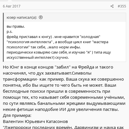
опыт имхо накоплен)и реализован), а люди??!
:
откуда у человека по рандомной генерации(по дарвину)такой
6 Авг 2017
#355
шикарный экзоскелет?!!!
мозг полностью закрыт броней, корпус ребрами (гибкая
юзер написал(а):
броня) ...манипуляторы (кисть), по идее мы должны выползти
из океана, кое как захватить сушу, и так-же кое-как
вы правы.
щупальцами(ложноножками) творить . как в присказке про
p.s.
кучу обезьян которые наугад нажимают клавиши на печатной
фрейд приставал к юнгу) . мне нравится "холодная"
машинке, и да!, они сгенерируют том "война и мир"
"психология интеллекта" , а вообще цикл книг "мастера
....через............. лет.) как -то много высоко технологичных
психологии" так себе, ..мало норм инфы.
имплантов в телах! . вы не находите?
периодически ковыряю сам себя, и изучаю "я" ) типа ищу
а артефакты которым миллионы лет? типа золотая цепочка в
искусственный интеллект) скучно.
угле, окаменелый молоток?, камни на которых нарисованы
Но Юнг в конце концов "забил" на Фрейда и такого
динозавры с людьми, и возраст рисунков доказан, а железный
насочинял, что дух захватывает.Символы
столб в индии который 99% железо? его щас хрен сделают?, а
монолиты весом в сотни тонн, щас нет технологий чтоб их
трансформации- как пример. Ваша скука же совершенно
таскать, как все это так ??...
понятна, ибо Вы ищите то чего быть не может. Ваши
ответ:
ну как скептик я тебе так скажу, да наша планета
бесплодные поиски пришли в современность при
миллионы лет как цивилизована, и это невозможно отрицать
помощи тех, кто называет себя современными учёными,
так как слижком много артефактов которые к сожаленью стали
по сути являясь банальными жрецами выдумывающими
доступны широким массам и были подвергнуты
некие фетиши наподобие ИИ для увеличения паствы.
радиоуглеродному анализу.
НО
у меня приказ , поэтому, я
вынужден не просто врать ( щас люди не те, неведутся на
Для примера:
сказки) я должен обоснованно обьяснить ...я должен заставить
Валентин Юрьевич Катасонов
тебя "поверить" что
ты должен не лезть в это!!
так как мы
"Лжепророки последних времён. Дарвинизм и наука как