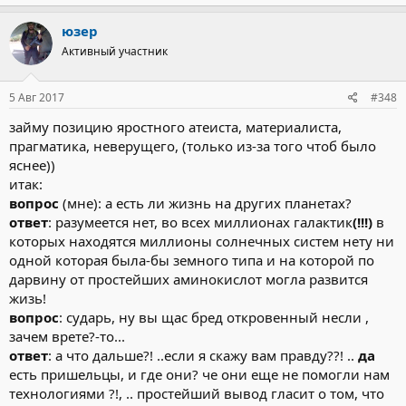
юзер
Активный участник
5 Авг 2017
#348
займу позицию яростного атеиста, материалиста,
прагматика, неверущего, (только из-за того чтоб было
яснее))
итак:
вопрос
(мне): а есть ли жизнь на других планетах?
ответ
: разумеется нет, во всех миллионах галактик
(!!!)
в
которых находятся миллионы солнечных систем нету ни
одной которая была-бы земного типа и на которой по
дарвину от простейших аминокислот могла развится
жизь!
вопрос
: сударь, ну вы щас бред откровенный несли ,
зачем врете?-то...
ответ
: а что дальше?! ..если я скажу вам правду??! ..
да
есть пришельцы, и где они? че они еще не помогли нам
технологиями ?!, .. простейший вывод гласит о том, что