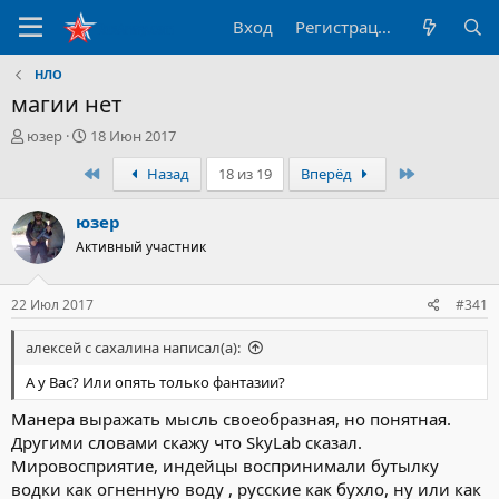
Вход
Регистрация
НЛО
магии нет
А
Д
юзер
18 Июн 2017
в
а
Первый
Последний
Назад
18 из 19
Вперёд
т
т
о
а
р
н
юзер
т
а
Активный участник
е
ч
м
а
ы
л
22 Июл 2017
#341
а
алексей с сахалина написал(а):
А у Вас? Или опять только фантазии?
Манера выражать мысль своеобразная, но понятная.
Другими словами скажу что SkyLab сказал.
Мировосприятие, индейцы воспринимали бутылку
водки как огненную воду , русские как бухло, ну или как