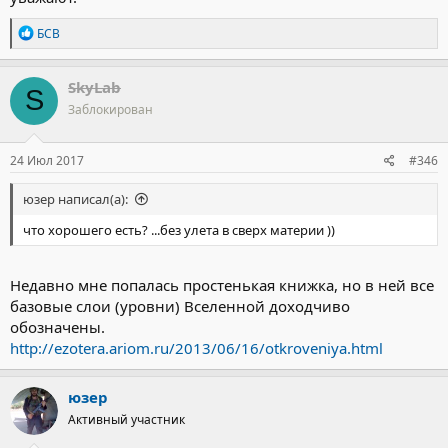
Р
БСВ
е
а
к
SkyLab
S
ц
Заблокирован
и
и
:
24 Июл 2017
#346
юзер написал(а):
что хорошего есть? ...без улета в сверх материи ))
Недавно мне попалась простенькая книжка, но в ней все
базовые слои (уровни) Вселенной доходчиво
обозначены.
http://ezotera.ariom.ru/2013/06/16/otkroveniya.html
юзер
Активный участник