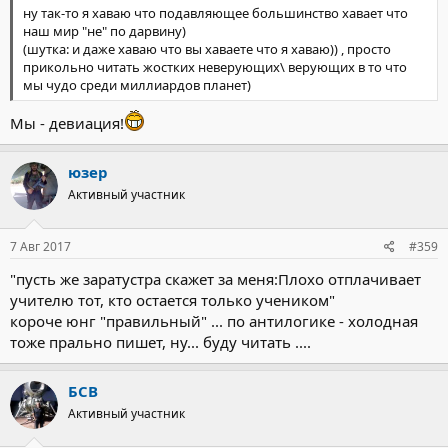
ну так-то я хаваю что подавляющее большинство хавает что
наш мир "не" по дарвину)
(шутка: и даже хаваю что вы хаваете что я хаваю)) , просто
прикольно читать жостких неверующих\ верующих в то что
мы чудо среди миллиардов планет)
Мы - девиация!
юзер
Активный участник
7 Авг 2017
#359
"пусть же заратустра скажет за меня:Плохо отплачивает
учителю тот, кто остается только учеником"
короче юнг "правильный" ... по антилогике - холодная
тоже прально пишет, ну... буду читать ....
БСВ
Активный участник