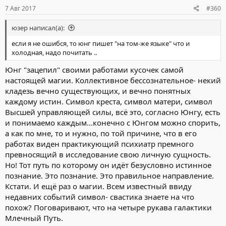
7 Авг 2017
#360
юзер написал(а):
если я не ошибся, то юнг пишет "на том-же языке" что и
холодная, надо почитать ..
Юнг "зацепил" своими работами кусочек самой
настоящей магии. Коллективное бессознательное- некий
кладезь вечно существующих, и вечно понятных
каждому истин. Символ креста, символ матери, символ
Высшей управляющей силы, всё это, согласно Юнгу, есть
и понимаемо каждым...конечно с Юнгом можно спорить,
а как по мне, то и нужно, по той причине, что в его
работах виден практикующий психиатр премного
превносящий в исследование свою личную сущность.
Но! Тот путь по которому он идёт безусловно истинное
познание. Это познание. Это правильное направление.
Кстати. И ещё раз о магии. Всем известный ввиду
недавних событий символ- свастика знаете на что
похож? Поговаривают, что на четыре рукава галактики
Млечный Путь.