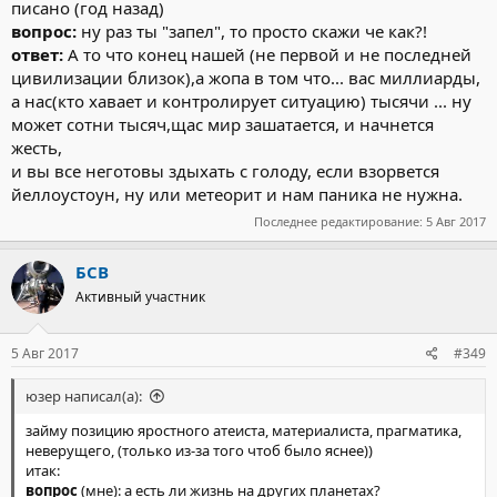
писано (год назад)
вопрос:
ну раз ты "запел", то просто скажи че как?!
ответ:
А то что конец нашей (не первой и не последней
цивилизации близок),а жопа в том что... вас миллиарды,
а нас(кто хавает и контролирует ситуацию) тысячи ... ну
может сотни тысяч,щас мир зашатается, и начнется
жесть,
и вы все неготовы здыхать с голоду, если взорвется
йеллоустоун, ну или метеорит и нам паника не нужна.
Последнее редактирование:
5 Авг 2017
БСВ
Активный участник
5 Авг 2017
#349
юзер написал(а):
займу позицию яростного атеиста, материалиста, прагматика,
неверущего, (только из-за того чтоб было яснее))
итак:
вопрос
(мне): а есть ли жизнь на других планетах?