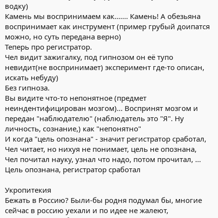
водку)
Камень мы воспринимаем как....... Камень! А обезьяна
воспринимает как инструмент (пример грубый доипатся
можно, но суть передана верно)
Теперь про регистратор.
Чел видит зажигалку, под гипнозом он её тупо
невидит(не воспринимает) эксперимент где-то описан,
искать небуду)
Без гипноза.
Вы видите что-то непонятное (предмет
неиндентифицирован мозгом)... Воспринят мозгом и
передан "наблюдателю" (наблюдатель это "Я". Ну
личность, сознание,) как "непонятно"
И когда "цель опознана" - значит регистратор сработал,
Чел читает, но нихуя не понимает, цель не опознана,
Чел почитал науку, узнал что надо, потом прочитал, ...
Цель опознана, регистратор сработал
Укропитекия
Бежать в Россию? Были-бы родня подумал бы, многие
сейчас в россию уехали и по идее не жалеют,