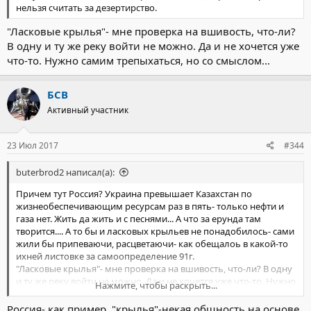
случаев реинкарнации, приносит понимание по вопросам
нельзя считать за дезертирство.
гомосексуализма, транссексуалов, трансексуализма и
гендерной идентичности.
"Ласковые крылья"- мне проверка на вшивость, что-ли?
...
В одну и ту же реку войти не можно. Да и не хочется уже
Исследования Стивенсона показывают, что физическая
что-то. Нужно самим трепыхаться, но со смыслом...
внешность может быть похожей из воплощения к
воплощению. Два уникальных случая, когда исследования
продолжались в течение 20-30 лет наглядно показывают, как
БСВ
черты лица могут наследоваться от одной жизни к другой так,
Активный участник
как у Сюзанны Ганем и Даниэлы Джурди.
...
Как отмечалось ранее, в исследованиях Стивенсона были два
23 Июл 2017
#344
случая, с физическим сходством при реинкарнации в Бирме
двух близнецов, которые были сестрами в прошлых жизнях.
buterbrod2 написал(а):
Иначе говоря, две сестры вновь воплотились в девочек-
близнецов.
Причем тут Россия? Украина превышает Казахстан по
жизнеобеспечивающим ресурсам раз в пять- только нефти и
Такой пример показывает, что души могут планировать свои
газа нет. Жить да жить и с песнями... А что за ерунда там
новые воплощения таким образом, чтобы снова быть вместе
творится.... А то бы и ласковых крыльев не понадобилось- сами
со своими близкими.
жили бы припеваючи, расцветаючи- как обещалоь в какой-то
...
ихней листовке за самоопределение 91г.
В 22% случаях, исследованных Стивенсоном, имели место
"Ласковые крылья"- мне проверка на вшивость, что-ли? В одну
вещие сны. Обычно, душа, которая готовится воплотиться в
и ту же реку войти не можно. Да и не хочется уже что-то. Нужно
Нажмите, чтобы раскрыть...
семью, посылает сон, в котором предвещает о своей будущей
самим трепыхаться, но со смыслом...
реикарнации. Чаще всего этот сон видит будущая мама.
Россия- как пример, "крылья"-некая общность на основе