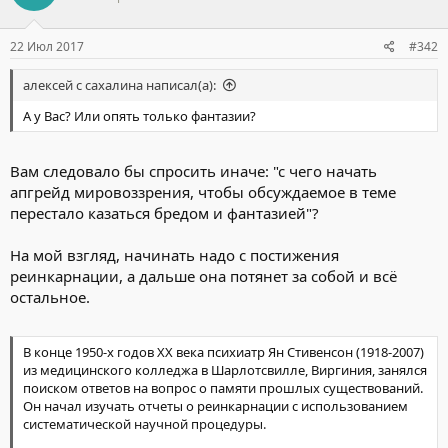
22 Июл 2017
#342
алексей с сахалина написал(а):
А у Вас? Или опять только фантазии?
Вам следовало бы спросить иначе: "с чего начать
апгрейд мировоззрения, чтобы обсуждаемое в теме
перестало казаться бредом и фантазией"?
На мой взгляд, начинать надо с постижения
реинкарнации, а дальше она потянет за собой и всё
остальное.
В конце 1950-х годов ХХ века психиатр Ян Стивенсон (1918-2007)
из медицинского колледжа в Шарлотсвилле, Виргиния, занялся
поиском ответов на вопрос о памяти прошлых существований.
Он начал изучать отчеты о реинкарнации с использованием
систематической научной процедуры.