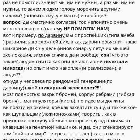
раз не помогли, значит мы им не нужны, а раз мы им не
нужны, то зачем людям голову морочить другими
силами? (вносить смуту в массы) и вообще.?
вопрос
: дык частично согласен, ток непонятно очень
много ньюансов (на тему
НЕ ПОМОГЛИ НАМ
)
вот к примеру,
по дарвину
мы с простейших (типа амеба
) развились до сложнейших, а как дарвин обьяснит наше
шикарное ДНК ? у дельфинов сонар, у летучих мышей
эхо локация, зимняя спячка, да и вообще,
сон!
что это
такое? людям снится как они летают, а они
нелетали
никогда
) но опыт имхо накоплен)и реализован), а
люди??!
откуда у человека по рандомной генерации(по
дарвину)такой
шикарный экзоскелет?!!!
мозг полностью закрыт броней, корпус ребрами (гибкая
броня) ...манипуляторы (кисть), по идее мы должны
выползти из океана, кое как захватить сушу, и так-же кое-
как щупальцами(ложноножками) творить . как в
присказке про кучу обезьян которые наугад нажимают
клавиши на печатной машинке, и да!, они сгенерируют
том "война и мир" ....через............. лет.) как -то много