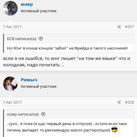
к
юзер
ц
Активный участник
и
и
:
7 Авг 2017
#357
БСВ написал(а):
Но Юнг в конце концов "забил" на Фрейда и такого насочинял
если я не ошибся, то юнг пишет "на том-же языке" что и
холодная, надо почитать ..
Ромыч
Активный участник
7 Авг 2017
#358
юзер написал(а):
..суко , я тоже (я щас первый день в отпуске) ...кстати если таки
печень выпадет, то рекомендую масло расторопши))