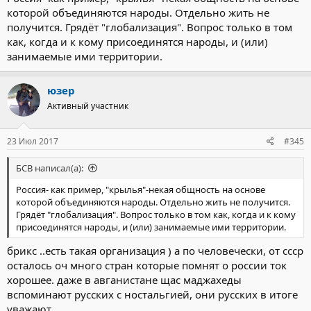
которой объединяются народы. Отдельно жить не
После рождения ребенка, тот, кому приснился сон, понимает,
получится. Грядёт "глобализация". Вопрос только в том
что именно о рождении ребенка сообщал сон.
как, когда и к кому присоединятся народы, и (или)
Вещие сны, также как и взаимоотношения, возобновляющиеся
занимаемые ими территории.
при реинкарнации, показывают, что души на самом деле могут
планировать свои новые воплощения.
...
юзер
Мир в огромном долгу перед доктором Стивенсоном за ту
Активный участник
важную работу, которую он проделал за время своей
профессиональной деятельности.
23 Июл 2017
#345
Институт интеграции науки, интуиции и Духа (IISIS) надеется
использовать его вклад и, в качестве жеста уважения и
БСВ написал(а):
признания, посмертно присвоил ему Награду по
реинкарнационным исследованиям (Reincarnation Research
Россия- как пример, "крылья"-некая общность на основе
IISIS Award).
которой объединяются народы. Отдельно жить не получится.
Грядёт "глобализация". Вопрос только в том как, когда и к кому
Сейчас реинкарнационные исследования продолжаются в
присоединятся народы, и (или) занимаемые ими территории.
Университете Верджинии под руководством доктора Джима
брикс ..есть такая организация ) а по человечески, от ссср
Такера.
https://journal.reincarnationics.com/yan-stivenson/
осталось оч много стран которые помнят о россии ток
хорошее. даже в авганистане щас маджахеды
вспоминают русских с ностальгией, они русских в итоге
уважают.