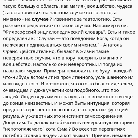
а вообще у нас война с америкой, которая банкрот, и сидит на
такую большую область, как магия ( волшебство, чудеса
супер вулкане, и поверь мне им нечего терять, они
), а остановиться на частном случае всего этого, а
уничтожили кучу стран, югославия, ирак, ливия, коррея, ну и
именно - на
случае
? Извините за тавтологию. Есть
так далее ..я молчу про цветные революции))
разные определения что такое случай. Например в см.
и тут ты мне ебешь мозг какимито пришельцами, которые нас
"Философский энциклопедический словарь". Есть и такое
ебут по техногиям, и даже не захватывают планету)..а может
определение : "Случай — это псевдоним Бога, когда он
даже и захватуют! ибо когда немцы сибались в антарктиду, то
врядли они так жостко убили американский флот что к ним
не желает подписываться своим именем." - Анатоль
ехал. потом генерала в психушку закрыли, но мы то знаем, что
Франс. Действительно, бывают в жизни такие
просто немцы дали люлей, а потом америка взорвала ядерный
невероятные случаи, что впору поверить в магию и
заряд в верхних слоях атмосферы, чтоб ЭМИ (электро
волшебство. Настолько они невероятны. И тогда их
магнитный импульс) разрушил их инфраструктуру, и из-за него
называют чудом. Примеры приводить не буду - каждый
щас озоновая дыра на антарктидой, и щас погода ток из-за
что-нибудь вспомнит из прочитанного, услышанного и/
этого в жопе) , мыж никогда не применим климатическое, и
разумееется тектоническое оружие в своих целях! ... кстати в
или виденного. И возможно, что кто-то был свидетелем,
китае недавно был случай искуственного землетрясения балов
очевидцем и даже участником подобного. Это про
в 2+ , в новостях писано (год назад)
людей. Люди ведь имеют разум, а его возможности ещё
вопрос:
ну раз ты "запел", то просто скажи че как?!
до конца неизвестны. И может быть интуиция, которая
ответ:
А то что конец нашей (не первой и не последней
предостестерегает от опасности, есть одна из функций
цивилизации близок),а жопа в том что... вас миллиарды, а
разума. А у животных это инстинкт самосохранения.
нас(кто хавает и контролирует ситуацию) тысячи ... ну может
сотни тысяч,щас мир зашатается, и начнется жесть,
Допустим. Тогда как же объяснить невероятную историю
и вы все неготовы здыхать с голоду, если взорвется
"непотопляемого" кота Сэма ? Во всех тех перепитиях
йеллоустоун, ну или метеорит и нам паника не нужна.
погибло столько людей, а кот выжил ! Причём, немалое