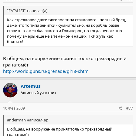
"FATALIST" написал(а):
Как стрелковое даже тяжолое типа станкового - полный бред,
даже что то типа зенитки - сумнительно, на корабль разве
ставить взамен Фаланксов и Гокиперов, но тогда непонятно
почему амеры еще не в теме - они наших ПКР жуть как
бояться!
В общем, на вооружение принят только трёхзарядный
гранатомёт
http://world.guns.ru/grenade/gl18-r.htm
Artemus
Активный участник
10 Фев 2009
#77
anderman написал(а):
В общем, на вооружение принят только трёхзарядный
гранатомёт