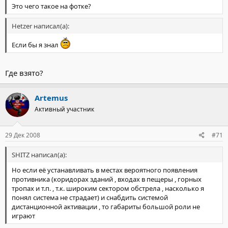
Это чего такое на фотке?
Hetzer написал(а):
Если бы я знал
Где взято?
Artemus
Активный участник
29 Дек 2008
#71
SHITZ написал(а):
Но если её устанавливать в местах вероятного появления
противника (коридорах зданий , входах в пещеры , горных
тропах и т.п. , т.к. широким сектором обстрела , насколько я
понял система не страдает) и снабдить системой
дистанционной активации , то габариты большой роли не
играют