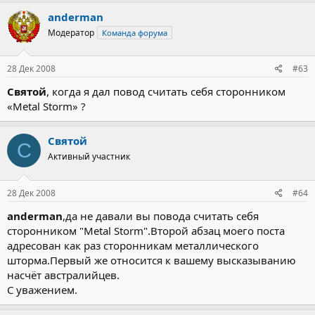
anderman
Модератор
Команда форума
28 Дек 2008
#63
Святой
, когда я дал повод считать себя сторонником
«Metal Storm» ?
Святой
С
Активный участник
28 Дек 2008
#64
anderman
,да не давали вы повода считать себя
сторонником "Меtal Storm".Второй абзац моего поста
адресован как раз сторонникам металлического
шторма.Первый же относится к вашему высказыванию
насчёт австралийцев.
С уважением.