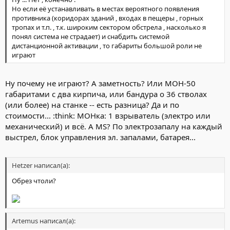
Но если её устанавливать в местах вероятного появления
противника (коридорах зданий , входах в пещеры , горных
тропах и т.п. , т.к. широким сектором обстрела , насколько я
понял система не страдает) и снабдить системой
дистанционной активации , то габариты большой роли не
играют
Ну почему не играют? А заметность? Или МОН-50
габаритами с два кирпича, или бандура о 36 стволах
(или более) на станке -- есть разница? Да и по
стоимости... :think: МОНка: 1 взрыватель (электро или
механический) и всё. А МS? По электрозапалу на каждый
выстрел, блок управления эл. запалами, батарея...
Hetzer написал(а):
Обрез чтоли?
Artemus написал(а):