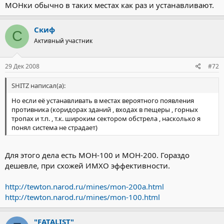
МОНки обычно в таких местах как раз и устанавливают.
Скиф
С
Активный участник
29 Дек 2008
#72
SHITZ написал(а):
Но если её устанавливать в местах вероятного появления
противника (коридорах зданий , входах в пещеры , горных
тропах и т.п. , т.к. широким сектором обстрела , насколько я
понял система не страдает)
Для этого дела есть МОН-100 и МОН-200. Гораздо
дешевле, при схожей ИМХО эффективности.
http://tewton.narod.ru/mines/mon-200a.html
http://tewton.narod.ru/mines/mon-100.html
"FATALIST"