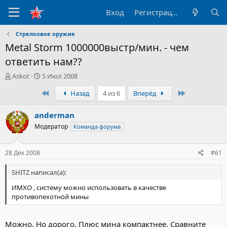
Вход
Регистрация
Стрелковое оружие
Metal Storm 1000000выстр/мин. - чем
ответить нам??
А
Д
Askot
5 Июл 2008
в
а
Первый
Последний
Назад
4 из 6
Вперёд
т
т
о
а
р
н
anderman
т
а
Модератор
Команда форума
е
ч
м
а
ы
л
28 Дек 2008
#61
а
SHITZ написал(а):
ИМХО , систему можно использовать в качестве
противопехотной мины
Можно. Но дорого. Плюс мина компактнее. Сравните