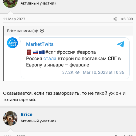
Активный участник
и
и
:
11 Мар 2023
#8.399
Brice написал(а):
Оказывается, если газ заморозить, то не такой уж он и
тоталитарный.
Brice
Активный участник