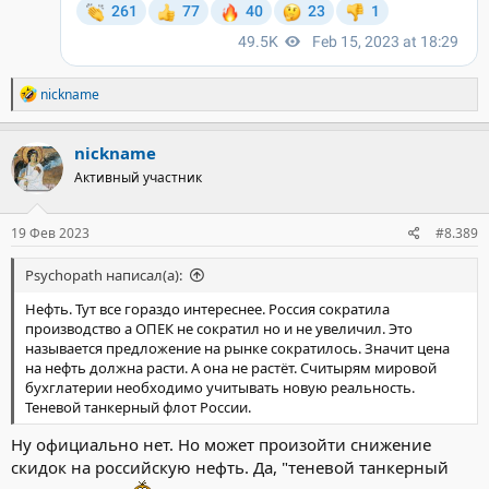
Р
nickname
е
а
к
nickname
ц
Активный участник
и
и
:
19 Фев 2023
#8.389
Psychopath написал(а):
Нефть. Тут все гораздо интереснее. Россия сократила
производство а ОПЕК не сократил но и не увеличил. Это
называется предложение на рынке сократилось. Значит цена
на нефть должна расти. А она не растёт. Считырям мировой
бухглатерии необходимо учитывать новую реальность.
Теневой танкерный флот России.
Ну официально нет. Но может произойти снижение
скидок на российскую нефть. Да, "теневой танкерный