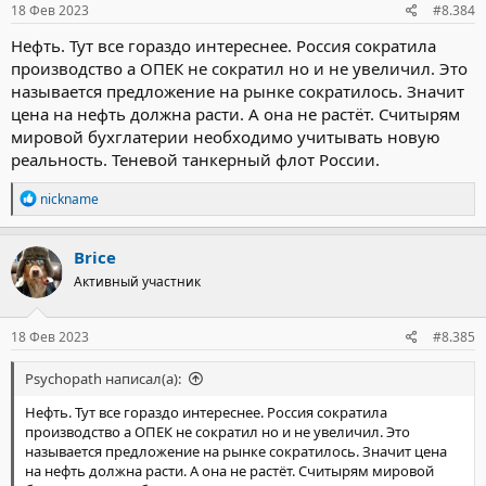
18 Фев 2023
#8.384
Нефть. Тут все гораздо интереснее. Россия сократила
производство а ОПЕК не сократил но и не увеличил. Это
называется предложение на рынке сократилось. Значит
цена на нефть должна расти. А она не растёт. Считырям
мировой бухглатерии необходимо учитывать новую
реальность. Теневой танкерный флот России.
Р
nickname
е
а
к
Brice
ц
Активный участник
и
и
:
18 Фев 2023
#8.385
Psychopath написал(а):
Нефть. Тут все гораздо интереснее. Россия сократила
производство а ОПЕК не сократил но и не увеличил. Это
называется предложение на рынке сократилось. Значит цена
на нефть должна расти. А она не растёт. Считырям мировой