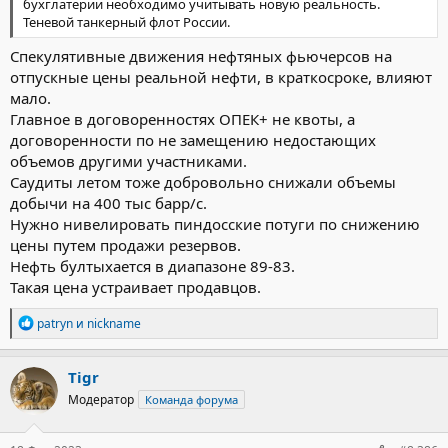
бухглатерии необходимо учитывать новую реальность.
Теневой танкерный флот России.
Спекулятивные движения нефтяных фьючерсов на
отпускные цены реальной нефти, в краткосроке, влияют
мало.
Главное в договоренностях ОПЕК+ не квоты, а
договоренности по не замещению недостающих
объемов другими участниками.
Саудиты летом тоже добровольно снижали объемы
добычи на 400 тыс барр/с.
Нужно нивелировать пиндосские потуги по снижению
цены путем продажи резервов.
Нефть бултыхается в диапазоне 89-83.
Такая цена устраивает продавцов.
Р
patryn
и
nickname
е
а
к
Tigr
ц
Модератор
Команда форума
и
и
: