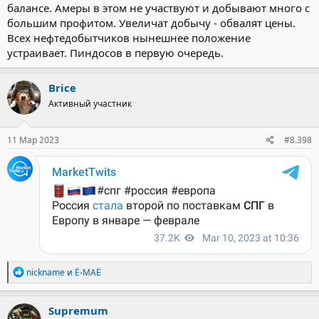
балансе. Амеры в этом не участвуют и добывают много с
большим профитом. Увеличат добычу - обвалят цены.
Всех нефтедобытчиков нынешнее положение
устраивает. Пиндосов в первую очередь.
Brice
Активный участник
11 Мар 2023
#8.398
Р
nickname
и
Ё-МАЁ
е
а
к
Supremum
ц