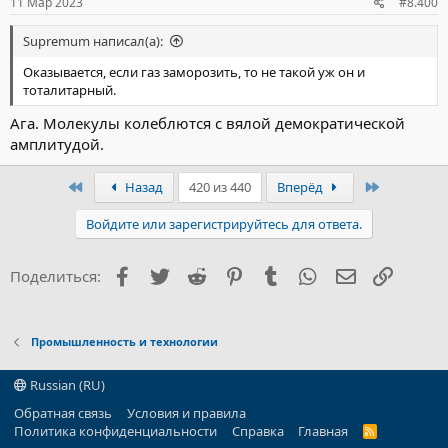
11 Мар 2023
#8.400
Supremum написал(а):
Оказывается, если газ заморозить, то не такой уж он и
тоталитарный.
Ага. Молекулы колеблются с вялой демократической
амплитудой.
Первый
Последни
Назад
420 из 440
Вперёд
Войдите или зарегистрируйтесь для ответа.
Facebook
Twitter
Reddit
Pinterest
Tumblr
WhatsApp
Электронна
Ссылка
Поделиться:
Промышленность и технологии
Russian (RU)
Обратная связь
Условия и правила
Политика конфиденциальности
Справка
Главная
R
S