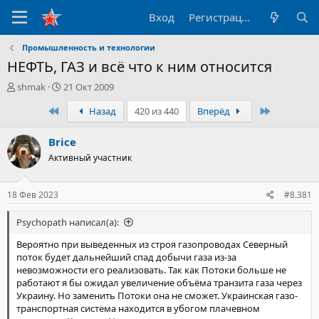
Вход
Регистрация
Промышленность и технологии
НЕФТЬ, ГАЗ и всё что к ним относится
А
Д
shmak
21 Окт 2009
в
а
Первый
Последни
Назад
420 из 440
Вперёд
т
т
о
а
р
н
Brice
т
а
Активный участник
е
ч
м
а
ы
л
18 Фев 2023
#8.381
а
Psychopath написал(а):
Вероятно при выведенных из строя газопроводах Северный
поток будет дальнейший спад добычи газа из-за
невозможности его реализовать. Так как Потоки больше не
работают я бы ожидал увеличение объёма транзита газа через
Украину. Но заменить Потоки она не сможет. Украинская газо-
транспортная система находится в убогом плачевном