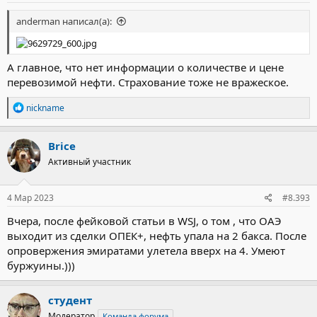
anderman написал(а):
А главное, что нет информации о количестве и цене
перевозимой нефти. Страхование тоже не вражеское.
Р
nickname
е
а
к
Brice
ц
Активный участник
и
и
:
4 Мар 2023
#8.393
Вчера, после фейковой статьи в WSJ, о том , что ОАЭ
выходит из сделки ОПЕК+, нефть упала на 2 бакса. После
опровержения эмиратами улетела вверх на 4. Умеют
буржуины.)))
студент
Модератор
Команда форума