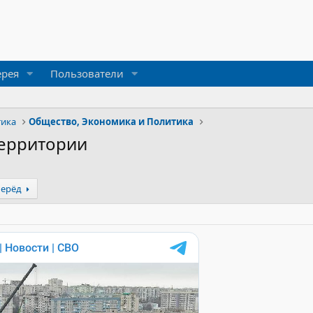
ерея
Пользователи
тика
Общество, Экономика и Политика
ерритории
перёд