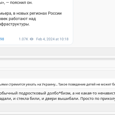
мьями стремится уехать на Украину... Такое поведение детей не может 
т обычный подростковый долбо*бизм, а не какая-то ненавист
адали, и стекла били, и двери вышибали. Просто по приколу,