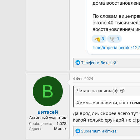
Р
TimeJedi
и
Витасей
е
а
к
4 Фев 2024
ц
В
и
Читатель написал(а):
и
:
Хммм... мне кажется, кто-то се
Витасей
Да вряд ли. Скорее всего ту
Активный участник
какой только ерундой не стр
Сообщения
1.078
Адрес
Минск
Р
Supremum
и
dmkaz
е