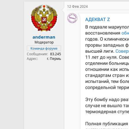
а
к
12 Фев 2024
ц
и
и
:
anderman
Модератор
Команда форума
Сообщения
83.245
Адрес
г. Пермь