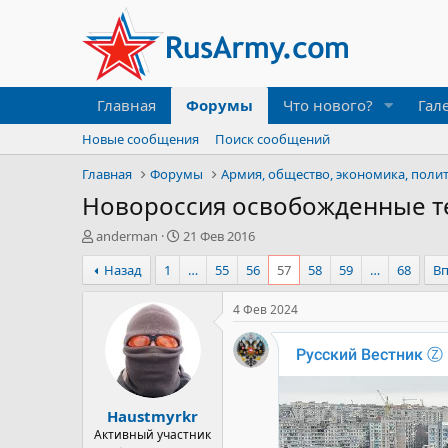
Главная
Форумы
Что нового?
Гал
Новые сообщения
Поиск сообщений
Главная
Форумы
Армия, общество, экономика, поли
Новороссия освобожденные т
А
Д
anderman
21 Фев 2016
в
а
Назад
1
…
55
56
57
58
59
…
68
В
т
т
о
а
р
н
4 Фев 2024
т
а
е
ч
м
а
ы
л
а
Haustmyrkr
Активный участник