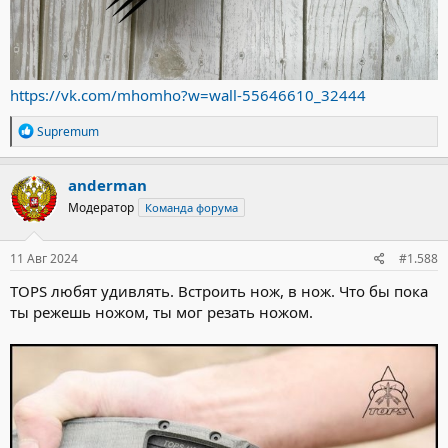
https://vk.com/mhomho?w=wall-55646610_32444
Р
Supremum
е
а
к
anderman
ц
Модератор
Команда форума
и
и
:
11 Авг 2024
#1.588
TOPS любят удивлять. Встроить нож, в нож. Что бы пока
ты режешь ножом, ты мог резать ножом.