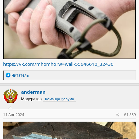
https://vk.com/mhomho?w=wall-55646610_32436
Р
Читатель
е
а
к
anderman
ц
Модератор
Команда форума
и
и
:
11 Авг 2024
#1.589