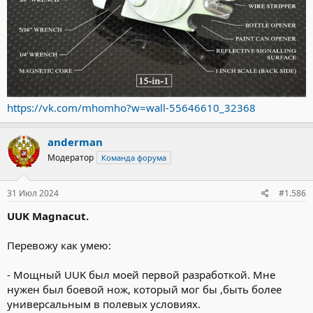
https://vk.com/mhomho?w=wall-55646610_32368
anderman
Модератор
Команда форума
31 Июл 2024
#1.586
UUK Magnacut.
Перевожу как умею:
- Мощный UUK был моей первой разработкой. Мне
нужен был боевой нож, который мог бы ,быть более
универсальным в полевых условиях.