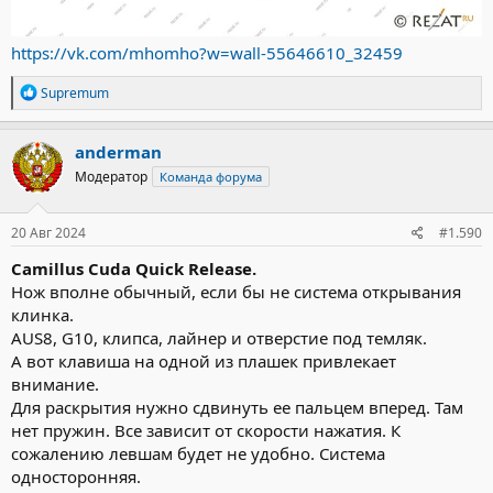
https://vk.com/mhomho?w=wall-55646610_32459
Р
Supremum
е
а
к
anderman
ц
Модератор
Команда форума
и
и
:
20 Авг 2024
#1.590
Camillus Cuda Quick Release.
Нож вполне обычный, если бы не система открывания
клинка.
AUS8, G10, клипса, лайнер и отверстие под темляк.
А вот клавиша на одной из плашек привлекает
внимание.
Для раскрытия нужно сдвинуть ее пальцем вперед. Там
нет пружин. Все зависит от скорости нажатия. К
сожалению левшам будет не удобно. Система
односторонняя.