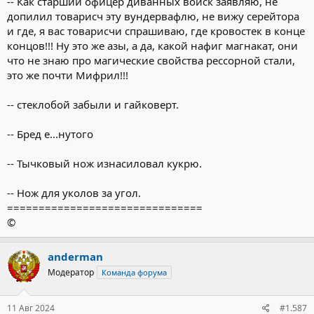
-- Как старший офицер диванных войск заявляю, не
допилил товарисч эту вундервафлю, не вижу серейтора
и где, я вас товарисчи спрашиваю, где кровостек в конце
концов!!! Ну это же азы, а да, какой нафиг магнакат, они
что не знаю про магические свойства рессорной стали,
это же почти Мифрил!!!
-- стеклобой забыли и гайковерт.
-- Бред е...нутого
-- Тычковый нож изнасиловал кукрю.
-- Нож для уколов за угол.
===============================
©
anderman
Модератор
Команда форума
11 Авг 2024
#1.587