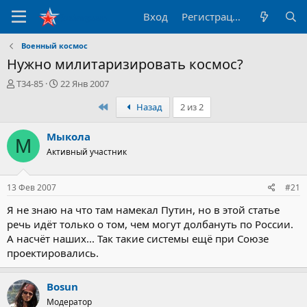
Вход
Регистрация
Военный космос
Нужно милитаризировать космос?
А
Д
T34-85
22 Янв 2007
в
а
Первый
Назад
2 из 2
т
т
о
а
р
н
Мыкола
М
т
а
Активный участник
е
ч
м
а
ы
л
13 Фев 2007
#21
а
Я не знаю на что там намекал Путин, но в этой статье
речь идёт только о том, чем могут долбануть по России.
А насчёт наших... Так такие системы ещё при Союзе
проектировались.
Bosun
Модератор