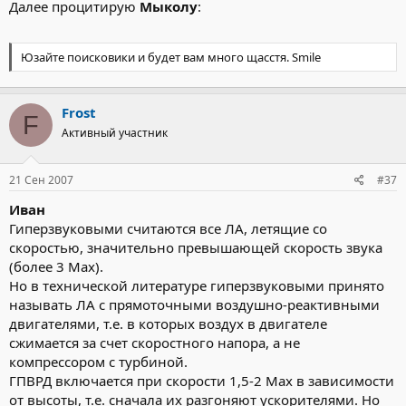
Далее процитирую
Мыколу
:
Юзайте поисковики и будет вам много щасстя. Smile
Frost
F
Активный участник
21 Сен 2007
#37
Иван
Гиперзвуковыми считаются все ЛА, летящие со
скоростью, значительно превышающей скорость звука
(более 3 Мах).
Но в технической литературе гиперзвуковыми принято
называть ЛА с прямоточными воздушно-реактивными
двигателями, т.е. в которых воздух в двигателе
сжимается за счет скоростного напора, а не
компрессором с турбиной.
ГПВРД включается при скорости 1,5-2 Мах в зависимости
от высоты, т.е. сначала их разгоняют ускорителями. Но