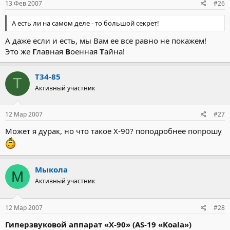
13 Фев 2007
#26
А есть ли на самом деле - то большой секрет!
А даже если и есть, мы Вам ее все равно не покажем!
Это же
Г
лавная
В
оенная
Т
айна!
T34-85
T
Активный участник
12 Мар 2007
#27
Может я дурак, но что такое Х-90? поподробнее попрошу
Мыкола
М
Активный участник
12 Мар 2007
#28
Гиперзвуковой аппарат «Х-90» (AS-19 «Koala»)