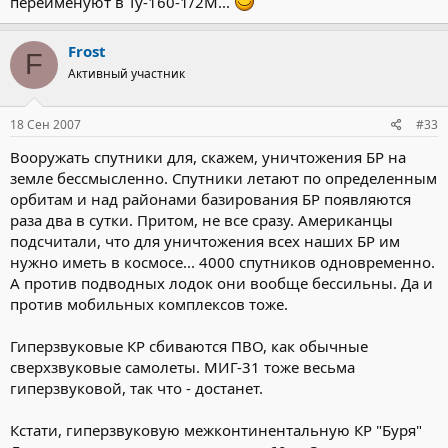
переименуют в Ту-160-1/2М...
Frost
F
Активный участник
18 Сен 2007
#33
Вооружать спутники для, скажем, уничтожения БР на
земле бессмысленно. Спутники летают по определенным
орбитам и над районами базирования БР появляются
раза два в сутки. Притом, не все сразу. Американцы
подсчитали, что для уничтожения всех наших БР им
нужно иметь в космосе... 4000 спутников одновременно.
А против подводных лодок они вообще бессильны. Да и
против мобильных комплексов тоже.
Гиперзвуковые КР сбиваются ПВО, как обычные
сверхзвуковые самолеты. МИГ-31 тоже весьма
гиперзвуковой, так что - достанет.
Кстати, гиперзвуковую межконтинентальную КР "Буря"