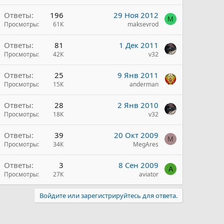
Ответы
196
29 Ноя 2012
M
Просмотры
61К
maksevrod
Ответы
81
1 Дек 2011
Просмотры
42К
v32
Ответы
25
9 Янв 2011
Просмотры
15К
anderman
Ответы
28
2 Янв 2010
Просмотры
18К
v32
ы
Ответы
39
20 Окт 2009
M
Просмотры
34К
MegAres
Ответы
3
8 Сен 2009
A
Просмотры
27К
aviator
Войдите или зарегистрируйтесь для ответа.