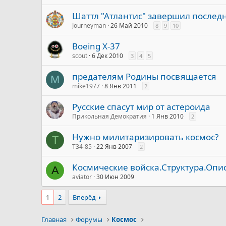
Шаттл "Атлантис" завершил послед
Journeyman
26 Май 2010
8
9
10
Boeing X-37
scout
6 Дек 2010
3
4
5
предателям Родины посвящается
M
mike1977
8 Янв 2011
2
Русские спасут мир от астероида
Прикольная Демократия
1 Янв 2010
2
Нужно милитаризировать космос?
T
T34-85
22 Янв 2007
2
Космические войска.Структура.Опи
A
aviator
30 Июн 2009
1
2
Вперёд
Главная
Форумы
Космос