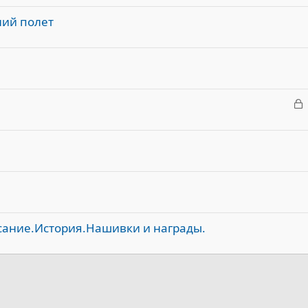
ний полет
З
а
к
р
т
а
сание.История.Нашивки и награды.