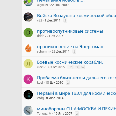
акулыч
22 Ноя 2009
Войска Воздушно-космической обор
v32
1 Дек 2011
2
противоспутниковые системы
D
ddd
22 Ноя 2007
проникновение на Энергомаш
schumm
29 Дек 2011
2
Боевые космические корабли.
Л
Лось
30 Окт 2015
32
33
34
Проблема ближнего и дальнего кос
K
kuel
18 Дек 2010
2
Первый в мире ТВЭЛ для космическ
vsdg
8 Июл 2014
минобороны США:МОСКВА И ПЕКИ
Тополь-М
19 Янв 2007
2