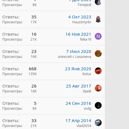
и
Просмотры
8К
TimeJedi
Ответы
35
4 Окт 2023
Просмотры
17К
Haustmyrkr
Ответы
16
16 Ноя 2021
Просмотры
21К
Nika-hl
Ответы
23
7 Июл 2020
Просмотры
16К
алексей с сахалина
Ответы
668
23 Янв 2020
Просмотры
135К
Kotus
Ответы
26
25 Авг 2017
Просмотры
16К
Урий
Ответы
5
24 Сен 2016
Просмотры
6К
vsdg
Ответы
33
17 Апр 2014
Просмотры
21К
vlad2654