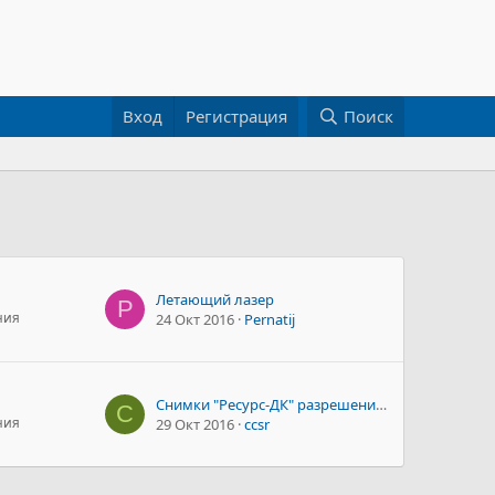
Вход
Регистрация
Поиск
Летающий лазер
P
ния
24 Окт 2016
Pernatij
Cнимки "Ресурс-ДК" разрешением 1 м открыты для российских пользователей
C
ния
29 Окт 2016
ccsr