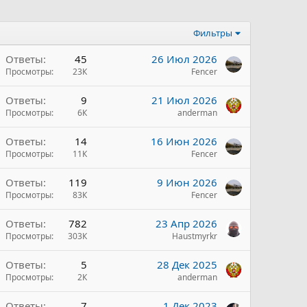
Фильтры
Ответы
45
26 Июл 2026
Просмотры
23К
Fencer
Ответы
9
21 Июл 2026
Просмотры
6К
anderman
Ответы
14
16 Июн 2026
Просмотры
11К
Fencer
Ответы
119
9 Июн 2026
Просмотры
83К
Fencer
Ответы
782
23 Апр 2026
Просмотры
303К
Haustmyrkr
н
Ответы
5
28 Дек 2025
и
Просмотры
2К
anderman
н
Ответы
7
1 Дек 2023