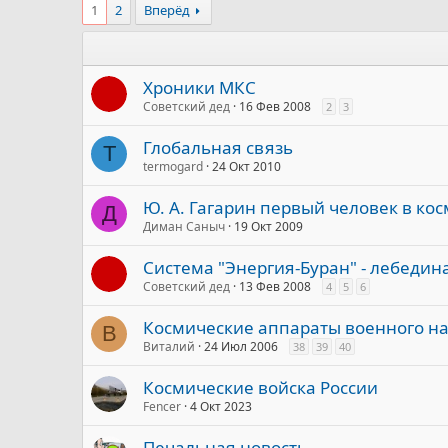
1
2
Вперёд
Хроники МКС
Советский дед
16 Фев 2008
2
3
Глобальная связь
T
termogard
24 Окт 2010
Ю. А. Гагарин первый человек в кос
Д
Диман Саныч
19 Окт 2009
Система "Энергия-Буран" - лебедин
Советский дед
13 Фев 2008
4
5
6
Космические аппараты военного н
В
Виталий
24 Июл 2006
38
39
40
Космические войска России
Fencer
4 Окт 2023
Печальная новость....