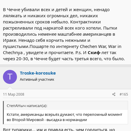
Вспомните Самашки, что было после штурма. Пиндосов не
Нажмите, чтобы раскрыть...
останавливает тысяча-другая погибших детей и женщин. Они
В Чечне убивали всех и детей и женщин, ненадо
долбят авиацией и никто не пытается засадить собственных
лялякать и никаких огромных дел, никаких
солдат за решетку.
пожызненных сроков небыло. Контрактники
растреливали под наркатой всех кого хотели. Пытки
производились неменее маштабнее американцев в
Ираке. Ненадо себя корчить нежными и
пушистыми.Пошарте по интернету Chechen War, War in
Chechnya , увидете и прочитаете. P.s. И
Скиф
-лет так
через 20-30, в Чечне будет часть третья всего, что было.
Troske-korosuke
T
Активный участник
11 Мар 2008
#165
СтепАНыч написал(а):
Кстати, американцы всерьёз думают, что переломный момент
во Второй Мировой - высадка в нормандии
Вот тупарики... им и правда есть, чем гордиться, но