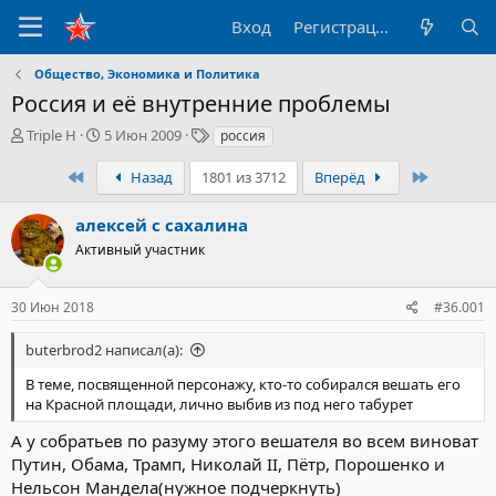
Вход
Регистрация
Общество, Экономика и Политика
Россия и её внутренние проблемы
А
Д
Т
Triple H
5 Июн 2009
россия
в
а
е
т
т
г
Первый
Последн
Назад
1801 из 3712
Вперёд
о
а
и
р
н
алексей с сахалина
т
а
Активный участник
е
ч
м
а
ы
л
30 Июн 2018
#36.001
а
buterbrod2 написал(а):
В теме, посвященной персонажу, кто-то собирался вешать его
на Красной площади, лично выбив из под него табурет
А у собратьев по разуму этого вешателя во всем виноват
Путин, Обама, Трамп, Николай II, Пётр, Порошенко и
Нельсон Мандела(нужное подчеркнуть)