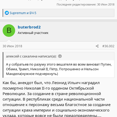
Последнее редактирование:
30 Июн 2018
Р
Supremum
и
БЧ-5
е
а
к
buterbrod2
B
ц
Активный участник
и
и
:
30 Июн 2018
#36.002
алексей с сахалина написал(а):
А у собратьев по разуму этого вешателя во всем виноват Путин,
Обама, Трамп, Николай II, Пётр, Потрошенко и Нельсон
Мандела(нужное подчеркнуть)
Как бы, анекдот был, что Леонид Ильич наградил
посмертно Николая II-го орденом Октябрьской
Революции. За создание в стране революционной
ситуации. В республиках среди национальной части
отношение к персонажу весьма благостное за создание
ситуации краха империи и социально-экономического
уклада, которые вовсе не были предопределены....