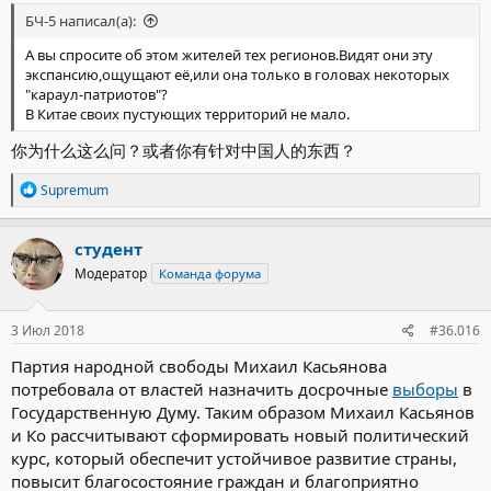
Но база юридических документов по данной компании даёт
Мне кажется, что здесь и комментировать ничего не нужно.
нам интереснейшую инфу о том, что вообще происходит.
БЧ-5 написал(а):
Эта фотография говорит сама за себя. Когда эту площадь
Итак:
расчистили и убрали палатки, рекламу, провода, пластиковые
А вы спросите об этом жителей тех регионов.Видят они эту
Вся продукция экспортируется в КНР. Сырье (вода) для
сортиры, беспорядочную парковку… да тут место было
экспансию,ощущают её,или она только в головах некоторых
производства продукции закупается обществом у ОАО
покруче знаменитых Авгиевых конюшен.
"караул-патриотов"?
“Байкальский целлюлозно-бумажный комбинат” на основании
В Китае своих пустующих территорий не мало.
договора холодного водоснабжения от Дата изъята №
Просто посмотрите на это:
УЭБ-02188. В нарушение требований ч.ч. 4.7, 4.8 ст. 4
你为什么这么问？或者你有针对中国人的东西？
Технического регламента Таможенного союза ТРНомер изъят
“Пищевая продукция в части ее маркировки”, принятого
Р
Supremum
решением Комиссии Таможенного союза от Дата изъята Номер
© ic.pics.livejournal.com
е
изъят, на бутылке емкостью 0.5 л. отсутствует информация на
а
русском языке о сроке годности продукции, на этикетке
Уверен, кто-то даже ностальгирует: можно было машину
к
студент
бутылок емкостью 0.5 л. и 5 л. не указаны наименование и
ц
оставить прямо у метро. То есть не рядом с метро, а прямо у
Модератор
Команда форума
и
местонахождение изготовителя. В нарушение п.п. 1.2, 5.3
лестницы, насколько наглости и невоспитанности хватает И
и
СанПиН 2.Дата изъята -02 “Питьевая вода. Гигиенические
НИЧЕГО ЗА ЭТО НЕ БУДЕТ. Вот сейчас сам смотрю и с трудом
:
требования к качеству воды, фасованной в емкости. Контроль
верю, что тогда ЭТО считалось нормальным, а Москва
3 Июл 2018
#36.016
качества”, утвержденных постановлением Главного
считалась чистым и богатым городом. Памятник архитектуры
государственного санитарного врача РФ от Дата изъята Номер
весь завешанный рекламой и обстроенный рынком, перед
Партия народной свободы Михаил Касьянова
изъят, производственный контроль за качеством исходной
которым прямо на дороге стоят пластиковые туалеты, место
потребовала от властей назначить досрочные
выборы
в
воды (сырья) из водного объекта (озера Байкал –
которым на стройке или, максимум, как временное решение на
Государственную Думу. Таким образом Михаил Касьянов
водоисточника) обществом не осуществляется.
период массовых мероприятий:
и Ко рассчитывают сформировать новый политический
Вжух – и вместо “Путин продаёт китайцам Байкал” –
конкретный собственник конкретного ОАО “Байкальский
курс, который обеспечит устойчивое развитие страны,
целлюлозно-бумажный комбинат” подключил китайскую
повысит благосостояние граждан и благоприятно
© ic.pics.livejournal.com