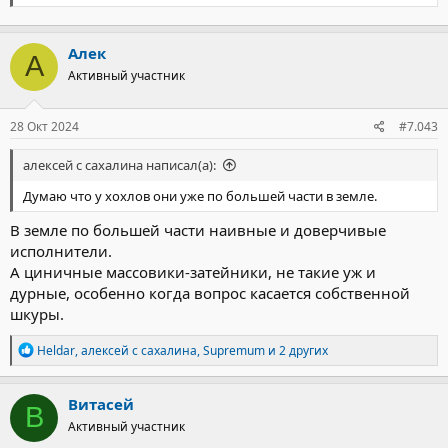
Алек
А
Активный участник
28 Окт 2024
#7.043
алексей с сахалина написал(а):
Думаю что у хохлов они уже по большей части в земле.
В земле по большей части наивные и доверчивые
исполнители.
А циничные массовики-затейники, не такие уж и
дурные, особенно когда вопрос касается собственной
шкуры.
Р
Heldar
,
алексей с сахалина
,
Supremum
и 2 других
е
а
к
Витасей
В
ц
Активный участник
и
и