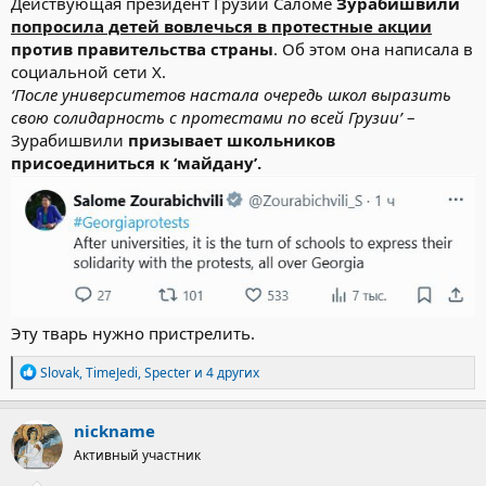
Действующая президент Грузии Саломе
Зурабишвили
попросила детей вовлечься в протестные акции
против правительства страны
. Об этом она написала в
социальной сети X.
‘После университетов настала очередь школ выразить
свою солидарность с протестами по всей Грузии’
–
Зурабишвили
призывает школьников
присоединиться к ‘майдану’.
Эту тварь нужно пристрелить.
Р
Slovak
,
TimeJedi
,
Specter
и 4 других
е
а
к
nickname
ц
Активный участник
и
и