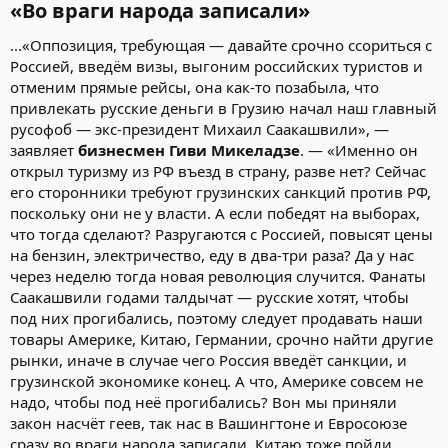
«Во враги народа записали»
...«Оппозиция, требующая — давайте срочно ссориться с
Россией, введём визы, выгоним российских туристов и
отменим прямые рейсы, она как-то позабыла, что
привлекать русские деньги в Грузию начал наш главный
русофоб — экс-президент Михаил Саакашвили», —
заявляет
бизнесмен Гиви Микеладзе
. — «Именно он
открыл туризму из РФ въезд в страну, разве нет? Сейчас
его сторонники требуют грузинских санкций против РФ,
поскольку они не у власти. А если победят на выборах,
что тогда сделают? Разругаются с Россией, повысят цены
на бензин, электричество, еду в два-три раза? Да у нас
через неделю тогда новая революция случится. Фанаты
Саакашвили годами талдычат — русские хотят, чтобы
под них прогибались, поэтому следует продавать наши
товары Америке, Китаю, Германии, срочно найти другие
рынки, иначе в случае чего Россия введёт санкции, и
грузинской экономике конец. А что, Америке совсем не
надо, чтобы под неё прогибались? Вон мы приняли
закон насчёт геев, так нас в Вашингтоне и Евросоюзе
сразу во враги народа записали. Китаю тоже пойди