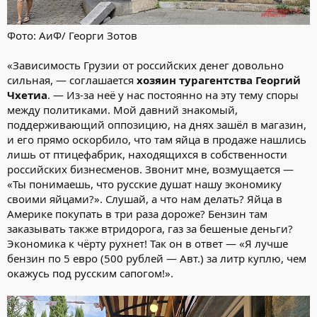
Фото: АиФ/ Георги Зотов
«Зависимость Грузии от российских денег довольно
сильная, — соглашается
хозяин турагентства Георгий
Чхетиа
. — Из-за неё у нас постоянно на эту тему споры
между политиками. Мой давний знакомый,
поддерживающий оппозицию, на днях зашёл в магазин,
и его прямо оскорбило, что там яйца в продаже нашлись
лишь от птицефабрик, находящихся в собственности
российских бизнесменов. Звонит мне, возмущается —
«Ты понимаешь, что русские душат нашу экономику
своими яйцами?». Слушай, а что нам делать? Яйца в
Америке покупать в три раза дороже? Бензин там
заказывать также втридорога, газ за бешеные деньги?
Экономика к чёрту рухнет! Так он в ответ — «Я лучше
бензин по 5 евро (500 рублей — Авт.) за литр куплю, чем
окажусь под русским сапогом!».