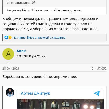
Brice написал(а):
Всегда так было. Просто масштабы были другие.
В общем и целом да, но с развитием мессенджеров и
социальных сетей гадить детям в голову стало на
порядок легче, а уберечь их от этого в разы сложнее.
Р
nickname
,
Brice
и
алексей с сахалина
е
а
к
Алек
А
ц
Активный участник
и
и
:
28 Окт 2024
#7.052
Борьба за власть дело бескомпромисное.