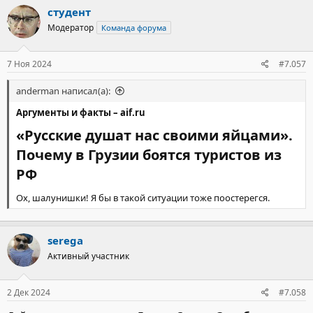
студент
Модератор
Команда форума
7 Ноя 2024
#7.057
anderman написал(а):
Аргументы и факты – aif.ru
«Русские душат нас своими яйцами».
Почему в Грузии боятся туристов из
РФ​
Ох, шалунишки! Я бы в такой ситуации тоже поостерегся.
serega
Активный участник
2 Дек 2024
#7.058