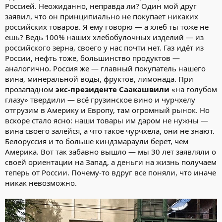
Россией. Неожиданно, неправда ли? Один мой друг
заявил, что он принципиально не покупает никаких
российских товаров. Я ему говорю — а хлеб ты тоже не
ешь? Ведь 100% наших хлебобулочных изделий — из
российского зерна, своего у нас почти нет. Газ идёт из
России, нефть тоже, большинство продуктов —
аналогично. Россия же — главный покупатель нашего
вина, минеральной воды, фруктов, лимонада. При
прозападном
экс-президенте
Саакашвили
«на голубом
глазу» твердили — всё грузинское вино и чурчхелу
отгрузим в Америку и Европу, там огромный рынок. Но
вскоре стало ясно: наши товары им даром не нужны —
вина своего залейся, а что такое чурчхела, они не знают.
Белоруссия и то больше киндзмараули берёт, чем
Америка. Вот так забавно вышло — мы 30 лет заявляли о
своей ориентации на Запад, а деньги на жизнь получаем
теперь от России. Почему-то вдруг все поняли, что иначе
никак невозможно.