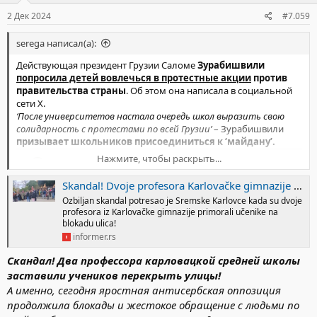
:
2 Дек 2024
#7.059
serega написал(а):
Действующая президент Грузии Саломе
Зурабишвили
попросила детей вовлечься в протестные акции
против
правительства страны
. Об этом она написала в социальной
сети X.
‘После университетов настала очередь школ выразить свою
солидарность с протестами по всей Грузии’
– Зурабишвили
призывает школьников присоединиться к ‘майдану’.
Нажмите, чтобы раскрыть...
Skandal! Dvoje profesora Karlovačke gimnazije primorali učenike na blokadu ulica! (VIDEO)
Ozbiljan skandal potresao je Sremske Karlovce kada su dvoje
profesora iz Karlovačke gimnazije primorali učenike na
blokadu ulica!
informer.rs
Эту тварь нужно пристрелить.
Скандал! Два профессора карловацкой средней школы
заставили учеников перекрыть улицы!
А именно, сегодня яростная антисербская оппозиция
продолжила блокады и жестокое обращение с людьми по