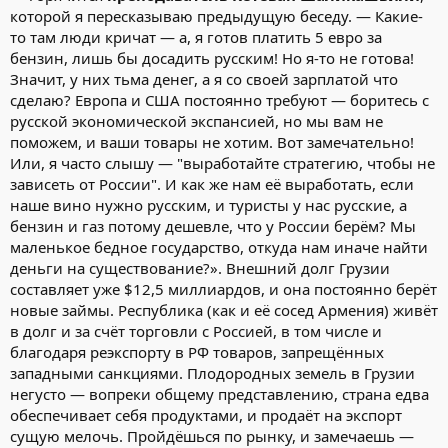
которой я пересказываю предыдущую беседу. — Какие-
то там люди кричат — а, я готов платить 5 евро за
бензин, лишь бы досадить русским! Но я-то не готова!
Значит, у них тьма денег, а я со своей зарплатой что
сделаю? Европа и США постоянно требуют — боритесь с
русской экономической экспансией, но мы вам не
поможем, и ваши товары не хотим. Вот замечательно!
Или, я часто слышу — "выработайте стратегию, чтобы не
зависеть от России". И как же нам её выработать, если
наше вино нужно русским, и туристы у нас русские, а
бензин и газ потому дешевле, что у России берём? Мы
маленькое бедное государство, откуда нам иначе найти
деньги на существование?». Внешний долг Грузии
составляет уже $12,5 миллиардов, и она постоянно берёт
новые займы. Республика (как и её сосед Армения) живёт
в долг и за счёт торговли с Россией, в том числе и
благодаря реэкспорту в РФ товаров, запрещённых
западными санкциями. Плодородных земель в Грузии
негусто — вопреки общему представлению, страна едва
обеспечивает себя продуктами, и продаёт на экспорт
сущую мелочь. Пройдёшься по рынку, и замечаешь —