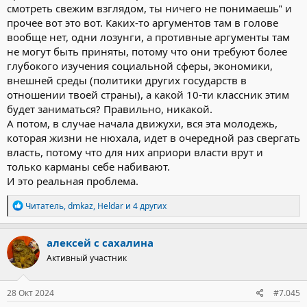
смотреть свежим взглядом, ты ничего не понимаешь" и
прочее вот это вот. Каких-то аргументов там в голове
вообще нет, одни лозунги, а противные аргументы там
не могут быть приняты, потому что они требуют более
глубокого изучения социальной сферы, экономики,
внешней среды (политики других государств в
отношении твоей страны), а какой 10-ти классник этим
будет заниматься? Правильно, никакой.
А потом, в случае начала движухи, вся эта молодежь,
которая жизни не нюхала, идет в очередной раз свергать
власть, потому что для них априори власти врут и
только карманы себе набивают.
И это реальная проблема.
Р
Читатель
,
dmkaz
,
Heldar
и 4 других
е
а
к
алексей с сахалина
ц
Активный участник
и
и
:
28 Окт 2024
#7.045