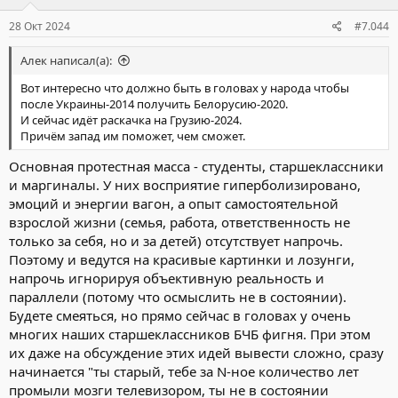
:
28 Окт 2024
#7.044
Алек написал(а):
Вот интересно что должно быть в головах у народа чтобы
после Украины-2014 получить Белорусию-2020.
И сейчас идёт раскачка на Грузию-2024.
Причём запад им поможет, чем сможет.
Основная протестная масса - студенты, старшеклассники
и маргиналы. У них восприятие гиперболизировано,
эмоций и энергии вагон, а опыт самостоятельной
взрослой жизни (семья, работа, ответственность не
только за себя, но и за детей) отсутствует напрочь.
Поэтому и ведутся на красивые картинки и лозунги,
напрочь игнорируя объективную реальность и
параллели (потому что осмыслить не в состоянии).
Будете смеяться, но прямо сейчас в головах у очень
многих наших старшеклассников БЧБ фигня. При этом
их даже на обсуждение этих идей вывести сложно, сразу
начинается "ты старый, тебе за N-ное количество лет
промыли мозги телевизором, ты не в состоянии