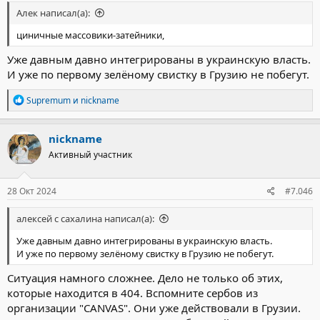
Алек написал(а):
циничные массовики-затейники,
Уже давным давно интегрированы в украинскую власть.
И уже по первому зелёному свистку в Грузию не побегут.
Р
Supremum
и
nickname
е
а
к
nickname
ц
Активный участник
и
и
:
28 Окт 2024
#7.046
алексей с сахалина написал(а):
Уже давным давно интегрированы в украинскую власть.
И уже по первому зелёному свистку в Грузию не побегут.
Ситуация намного сложнее. Дело не только об этих,
которые находится в 404. Вспомните сербов из
организации "CANVAS". Они уже действовали в Грузии.