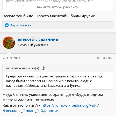
реальность и параллели (потому что осмыслить не в
состоянии).
Нажмите, чтобы раскрыть...
Будете смеяться, но прямо сейчас в головах у очень многих
наших старшеклассников БЧБ фигня. При этом их даже на
Всегда так было. Просто масштабы были другие.
обсуждение этих идей вывести сложно, сразу начинается "ты
старый, тебе за N-ное количество лет промыли мозги
Р
Org
и
Витасей
телевизором, ты не в состоянии смотреть свежим взглядом, ты
е
а
ничего не понимаешь" и прочее вот это вот. Каких-то
к
аргументов там в голове вообще нет, одни лозунги, а
алексей с сахалина
ц
противные аргументы там не могут быть приняты, потому что
Активный участник
и
они требуют более глубокого изучения социальной сферы,
и
экономики, внешней среды (политики других государств в
:
отношении твоей страны), а какой 10-ти классник этим будет
28 Окт 2024
#7.048
заниматься? Правильно, никакой.
А потом, в случае начала движухи, вся эта молодежь, которая
nickname написал(а):
жизни не нюхала, идет в очередной раз свергать власть,
потому что для них априори власти врут и только карманы
Среди организаторов демонстраций в Сербии четыре года
себе набивают.
назад были арестованы, насколько я помню, люди с
И это реальная проблема.
паспортами Узбекистана, Казахстана и Туниса.
Надо бы этих умельцев собрать где нибудь в одном
месте и удавить по-тихому
Как вот этого типА -
https://ru.m.wikipedia.org/wiki/
Джемаль,_Орхан_Гейдарович