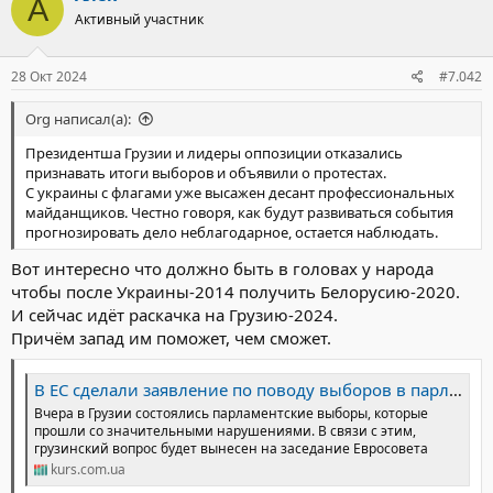
А
Активный участник
28 Окт 2024
#7.042
Org написал(а):
Президентша Грузии и лидеры оппозиции отказались
признавать итоги выборов и объявили о протестах.
С украины с флагами уже высажен десант профессиональных
майданщиков. Честно говоря, как будут развиваться события
прогнозировать дело неблагодарное, остается наблюдать.
Вот интересно что должно быть в головах у народа
чтобы после Украины-2014 получить Белорусию-2020.
И сейчас идёт раскачка на Грузию-2024.
Причём запад им поможет, чем сможет.
В ЕС сделали заявление по поводу выборов в парламент Грузии - События в мире - Курс Украины
Вчера в Грузии состоялись парламентские выборы, которые
прошли со значительными нарушениями. В связи с этим,
грузинский вопрос будет вынесен на заседание Евросовета
kurs.com.ua