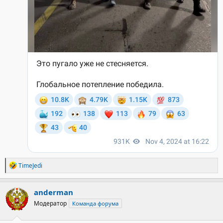
Р
TimeJedi
е
а
к
anderman
ц
Модератор
Команда форума
и
и
: