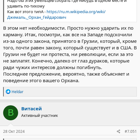
Надо бы этих умельцев собрать где нибудь в одном месте и
удавить по-тихому
Как вот этого типА -
https://ru.m.wikipedia.org/wiki/
Джемаль,_Орхан_Гейдарович
В этом нет необходимости. Просто нужно ударить их по
карману. Итак, посмотри, как все на Западе подскочили
из-за одного закона, принятого в Грузии, который, кроме
того, почти равен закону, который существует и в США. В
Грузии не будет ни протеста, ни революции, если за это
не заплатят. Конечно, далеко от глаз дураков, которые
ради чужих интересов должны погибнуть.
Последнее предложение, вероятно, также объясняет и
поведение этого вашего Орхана.
Р
Heldar
е
а
к
Витасей
В
ц
Активный участник
и
и
:
28 Окт 2024
#7.051