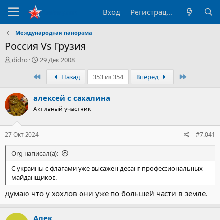
Вход
Регистрация
Международная панорама
Россия Vs Грузия
А
Д
didro
29 Дек 2008
в
а
Первый
Последни
Назад
353 из 354
Вперёд
т
т
о
а
р
н
алексей с сахалина
т
а
Активный участник
е
ч
м
а
ы
л
27 Окт 2024
#7.041
а
Org написал(а):
С украины с флагами уже высажен десант профессиональных
майданщиков.
Думаю что у хохлов они уже по большей части в земле.
Алек