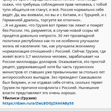
скажи, что требуешь соблюдения прав человека, с тобой
тупо общаться не станут, и всё. Россия нормально себя
ведёт. Да, мы воевали, но вы и с Китаем, и с Турцией, и с
Германией дрались, торгуете же отлично».
...Я не думаю, что Грузия вот прямо так ляжет и помрёт
без России. Но, разумеется, в случае новой ссоры ей
придётся довольно непросто. 30 лет прозападной
политики республики как-то не особенно улучшили
жизнь её населения: так, как улучшила экономику
нормализация отношений с Россией. Сейчас Грузия, где
живёт всего 3,7 миллиона человек, зарабатывает на
России миллиарды долларов. Оказывается, это простой
рецепт, удерживающий хотя бы часть грузинских
министров от ставших уже привычными за столько лет
антироссийских выпадов. Экс-президент Саакашвили
был безумен, и не отдавал себе отчёта, сколько теряет
Грузия по причине конфликта с Россией. Нынешние
власти представляют это очень хорошо.
Тбилиси (Грузия)
https://dzen.ru/a/ZwL8OOJ2XmlA8y55