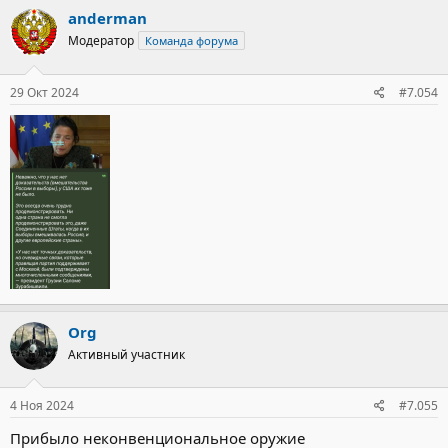
к
anderman
ц
Модератор
Команда форума
и
и
:
29 Окт 2024
#7.054
Org
Активный участник
4 Ноя 2024
#7.055
Прибыло неконвенциональное оружие