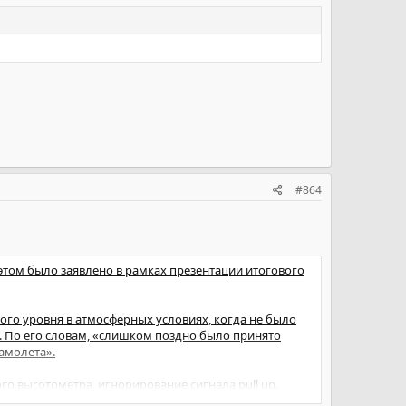
лава Коморовского. Официальной целью визита глав
агедии под Смоленском. Руководители двух стран
#864
этом было заявлено в рамках презентации итогового
го уровня в атмосферных условиях, когда не было
. По его словам, «слишком поздно было принято
амолета».
 высотометра, игнорирование сигнала pull up.
ецполка, неверное взаимодействие экипажа,