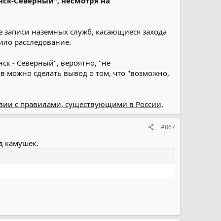
нск-Северный", несмотря на
е записи наземных служб, касающиеся захода
нило расследование.
ск - Северный", вероятно, "не
в можно сделать вывод о том, что "возможно,
твии с правилами, существующими в России
.
#867
д камушек.