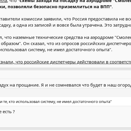
ила
, что
"схемы захода на посадку на аэродроме "Смоле
и, позволяли безопасно приземлиться на ВПП"
.
тавители комиссии заявили, что Россия предоставила не вс
садку, а одна из записей и вовсе была утрачена. Это затруд
, что наземные технические средства на аэродроме "Смолен
разом". Он сказал, что из опросов российских диспетчеро
использовал систему, не имел достаточного опыта".
знали, что российские диспетчеры действовали в соответс
здух на прощание. Я и не сомневался что будет в наш огоро
 те, кто использовал систему, не имел достаточного опыта"
 есть ?