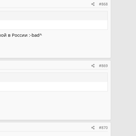
#868
ной в России :-bad^
#869
#870