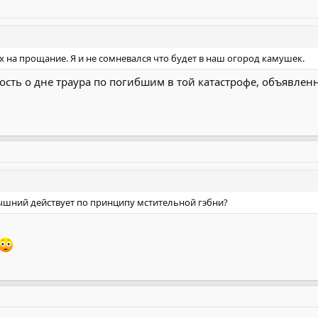
х на прощание. Я и не сомневался что будет в наш огород камушек.
рность о дне траура по погибшим в той катастрофе, объявлен
вышний действует по принципу мстительной гэбни?