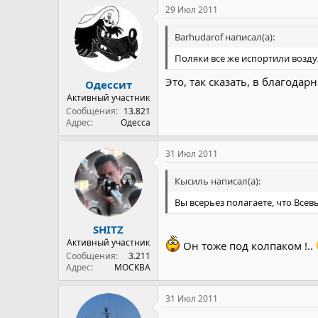
29 Июл 2011
Barhudarof написал(а):
Поляки все же испортили возду
Это, так сказать, в благода
Одессит
Активный участник
Сообщения
13.821
Адрес
Одесса
31 Июл 2011
Кысиль написал(а):
Вы всерьез полагаете, что Все
SHITZ
Активный участник
Он тоже под колпаком !..
Сообщения
3.211
Адрес
МОСКВА
31 Июл 2011