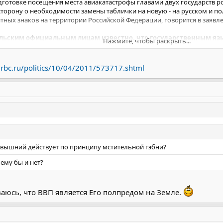
дготовке посещения места авиакатастрофы главами двух государств р
рону о необходимости замены таблички на новую - на русском и поль
тных знаков на территории Российской Федерации, говорится в заявл
ольским официальным лицам известно, что государственным яз
Нажмите, чтобы раскрыть...
влены предложения по тексту новой надписи. "Реакции польской сто
p.rbc.ru/politics/10/04/2011/573717.shtml
политического ведомства.
 власти Смоленска заменили памятную табличку на мемориальном камн
огибла польская правительственная делегация. Сейчас здесь установл
ляков во главе с президентом Республики Польша Лехом Качиньским,
 10 апреля 2010 года, руководством России и Польши было принято 
При этом на месте крушения самолета был временно установлен памят
севышний действует по принципу мстительной гэбни?
 камне была закреплена табличка на польском языке. Сразу же после
ему бы и нет?
ким каналам и предложено определиться с тем, как польская сторон
.
и заходе на посадку в аэропорт Северный разбился самолет Ту-154 пр
ваюсь, что ВВП является Его полпредом на Земле.
ссажиры самолета погибли, в том числе Л.Качиньский с супругой. Рас