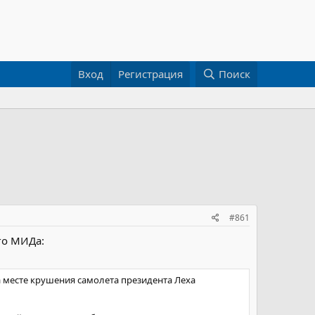
Вход
Регистрация
Поиск
#861
го МИДа:
месте крушения самолета президента Леха