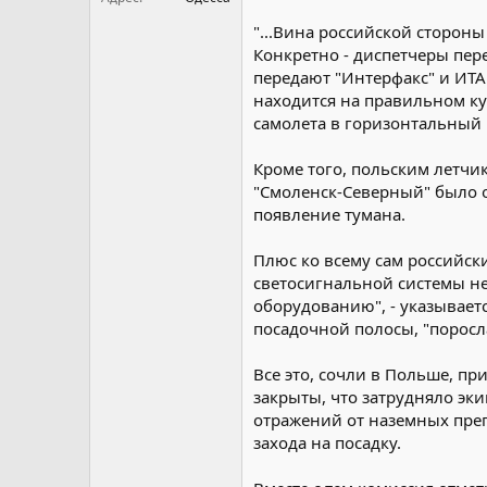
"...Вина российской стороны
Конкретно - диспетчеры пе
передают "Интерфакс" и ИТАР
находится на правильном ку
самолета в горизонтальный 
Кроме того, польским летчи
"Смоленск-Северный" было о
появление тумана.
Плюс ко всему сам российск
светосигнальной системы н
оборудованию", - указывает
посадочной полосы, "поросл
Все это, сочли в Польше, п
закрыты, что затрудняло эк
отражений от наземных преп
захода на посадку.