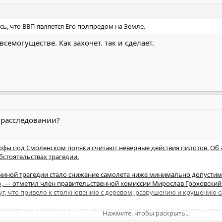
тся приезд президентов России Дмитрия Медведева и Польши Бронис
тие в траурных мероприятиях, посвященных годовщине апрельской тр
ориальный комплекс "Катынь".
сь, что ВВП является Его полпредом на Земле.
всемогуществе. Как захочет. так и сделает.
 расследовании?
офы под Смоленском поляки считают неверные действия пилотов. Об 
бстоятельствах трагедии.
ичиной трагедии стало снижение самолета ниже минимально допустимо
», — отметил член правительственной комиссии Мирослав Гроховский
уг, что привело к столкновению с деревом, разрушению и крушению с
лирование экипажем высоты при помощи радио, а не барометрического
Нажмите, чтобы раскрыть...
-ТАСС, Гроховский отметил неправильную подготовку пилотов 36-го сп