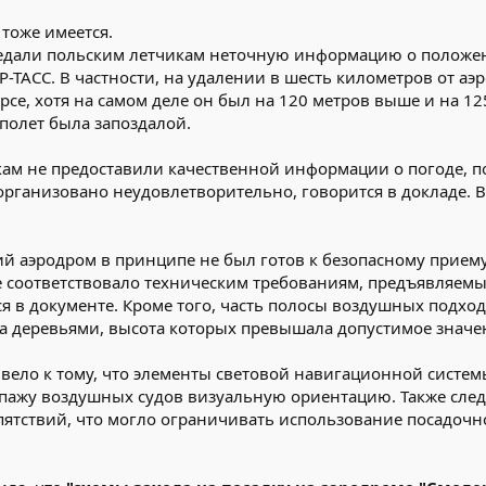
 тоже имеется.
редали польским летчикам неточную информацию о положен
-ТАСС. В частности, на удалении в шесть километров от аэ
рсе, хотя на самом деле он был на 120 метров выше и на 12
полет была запоздалой.
кам не предоставили качественной информации о погоде, 
рганизовано неудовлетворительно, говорится в докладе. В
ий аэродром в принципе не был готов к безопасному приему
е соответствовало техническим требованиям, предъявляем
ся в документе. Кроме того, часть полосы воздушных подхо
а деревьями, высота которых превышала допустимое значен
ривело к тому, что элементы световой навигационной сист
ипажу воздушных судов визуальную ориентацию. Также след
ятствий, что могло ограничивать использование посадочн