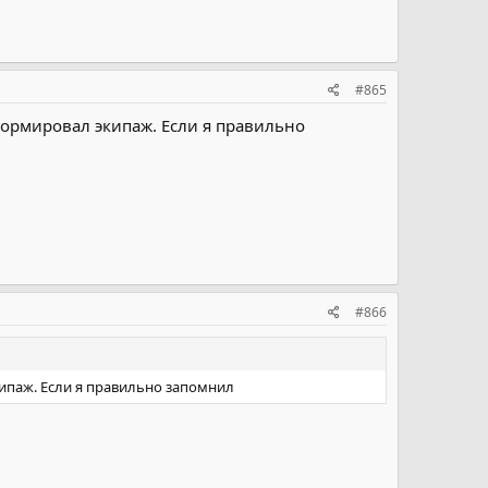
шибки, неверный выбор экипажа для выполнения
нной власти.
#865
формировал экипаж. Если я правильно
#866
кипаж. Если я правильно запомнил