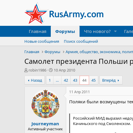
Главная
Форумы
Что нового?
Гал
Новые сообщения
Поиск сообщений
Главная
Форумы
Армия, общество, экономика, поли
Самолет президента Польши р
А
Д
robin1986
10 Апр 2010
в
а
Назад
1
…
42
43
44
45
Вперёд
т
т
о
а
р
н
11 Апр 2011
т
а
Поляки были возмущены тем
е
ч
м
а
ы
л
а
Российский МИД выразил недоу
Journeyman
Качиньского под Смоленском.
Активный участник