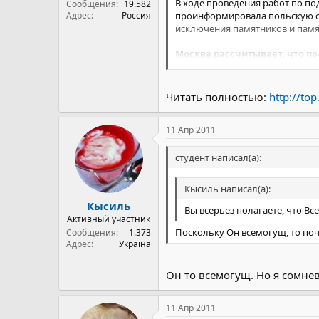
В ходе проведения работ по по
Сообщения
19.582
Адрес
Россия
проинформировала польскую сто
исключения памятников и памя
Москва рассчитывает, что п
является русский.
Также в МИД Польши были напра
Читать полностью:
http://to
заявлении российского внешне
11 Апр 2011
Ранее сегодня сообщалось, что
в результате авиакатастрофы п
надпись гласит: "Памяти 96 по
студент написал(а):
апреля 2010г.".
Кысиль написал(а):
После трагедии, произошедшей
Кысиль
мемориала в честь погибших. 
Вы всерьез полагаете, что В
Активный участник
российских представителей, на
Поскольку Он всемогущ, то поч
Сообщения
1.373
представление по дипломатичес
Адрес
Україна
это обращение не последовало
Напомним, 10 апреля 2010г. пр
Он то всемогущ. Но я сомне
находились 96 человек. Все па
сих пор.
11 Апр 2011