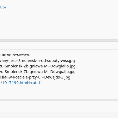
885/
ешили отметить:
om/1017199.html#cutid1