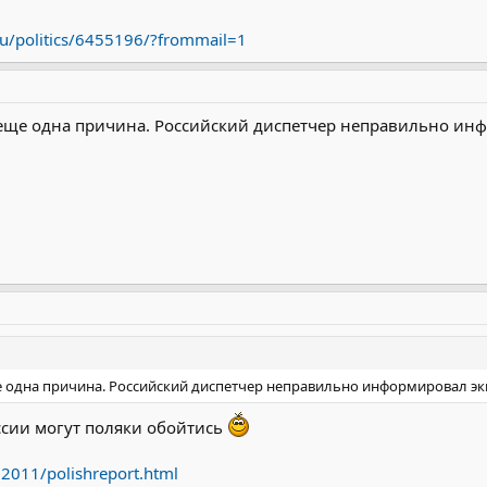
ионировании систем самолета, отсутствие реакции на совершаемые о
ской подготовки диспетчеров аэродрома.
ru/politics/6455196/?frommail=1
овлены рекомендации для различных ведомств и органов государстве
ь еще одна причина. Российский диспетчер неправильно ин
ще одна причина. Российский диспетчер неправильно информировал э
ссии могут поляки обойтись
l2011/polishreport.html