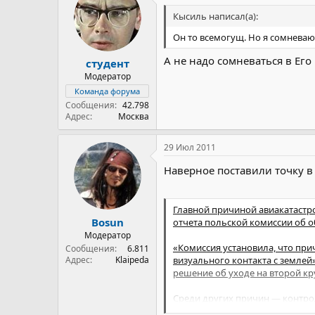
11 апреля в Смоленске ожидае
Кысиль написал(а):
двух государств заявлено учас
также планируют посетить мем
Он то всемогущ. Но я сомневаю
А не надо сомневаться в Его 
студент
Модератор
Команда форума
Сообщения
42.798
Адрес
Москва
29 Июл 2011
Наверное поставили точку в
Главной причиной авиакатастр
Bosun
отчета польской комиссии об о
Модератор
«Комиссия установила, что пр
Сообщения
6.811
Адрес
Klaipeda
визуального контакта с землей
решение об уходе на второй кр
Среди других причин — контро
Кроме того, как передает ИТАР