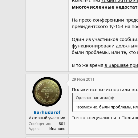
Вместе с тем
комиссия отмет
многочисленные недостатк
На пресс-конференции предс
президентского Ту-154 на по
Один из участников сообщил
функционировали должным об
были проблемы, или те, кто 
В то же время
в Варшаве при
29 Июл 2011
Поляки все же испортили во
Одессит написал(а):
"возможно, были проблемы, или
Barhudarof
Точно специалисты в Польше
Активный участник
Сообщения
801
Адрес
Иваново