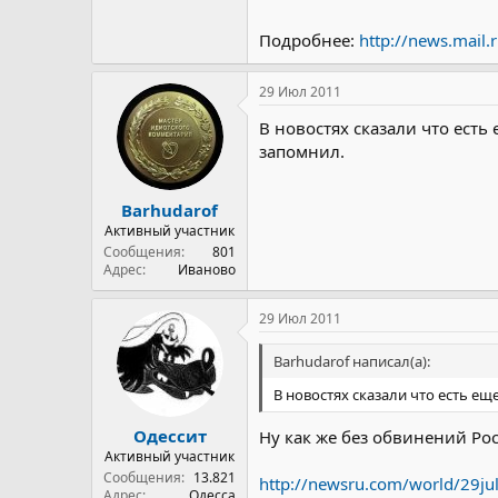
недостаточное знание о функц
задания и отсутствие практиче
Подробнее:
http://news.mail.
На основе этих выводов подгот
29 Июл 2011
В новостях сказали что ест
запомнил.
Barhudarof
Активный участник
Сообщения
801
Адрес
Иваново
29 Июл 2011
Barhudarof написал(а):
В новостях сказали что есть е
Одессит
Ну как же без обвинений Ро
Активный участник
Сообщения
13.821
http://newsru.com/world/29ju
Адрес
Одесса