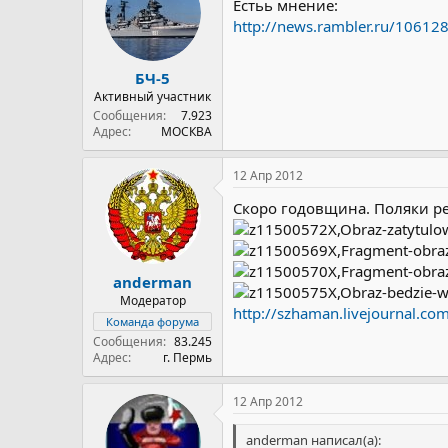
Естьь мнение:
http://news.rambler.ru/10612
БЧ-5
Активный участник
Сообщения
7.923
Адрес
МОСКВА
12 Апр 2012
Скоро годовщина. Поляки р
anderman
Модератор
http://szhaman.livejournal.c
Команда форума
Сообщения
83.245
Адрес
г. Пермь
12 Апр 2012
anderman написал(а):