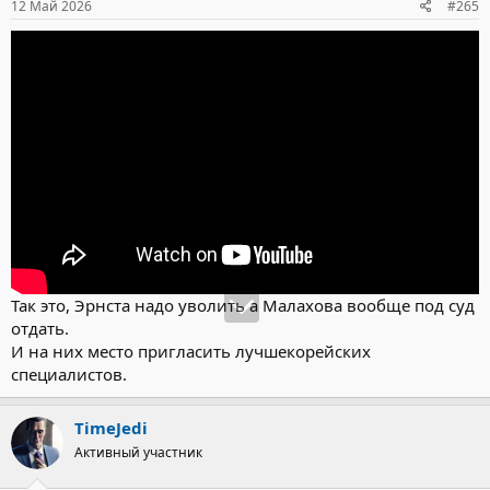
12 Май 2026
#265
Так это, Эрнста надо уволить а Малахова вообще под суд
отдать.
И на них место пригласить лучшекорейских
специалистов.
TimeJedi
Активный участник