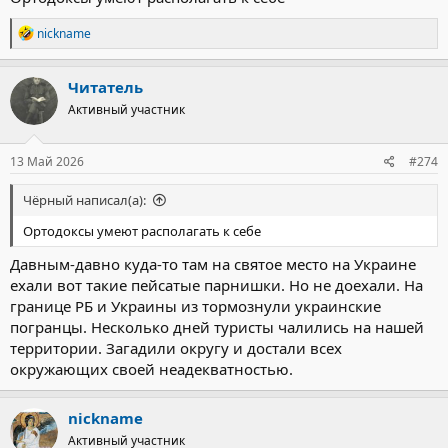
Р
nickname
е
а
к
Читатель
ц
Активный участник
и
и
:
13 Май 2026
#274
Чёрный написал(а):
Ортодоксы умеют располагать к себе
Давным-давно куда-то там на святое место на Украине
ехали вот такие пейсатые парнишки. Но не доехали. На
границе РБ и Украины из тормознули украинские
погранцы. Несколько дней туристы чалились на нашей
территории. Загадили округу и достали всех
окружающих своей неадекватностью.
nickname
Активный участник