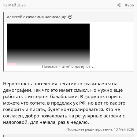
12 Май 2026
#266
алексей с сахалина написал(а):
Нажмите, чтобы раскрыть...
Так это, Эрнста надо уволить а Малахова вообще под суд
отдать.
Нервозность населения негативно сказывается на
И на них место пригласить лучшекорейских специалистов.
демографии. Так что это имеет смысл. Но нужно ещё
работать с интернет балаболами. В формате: горить
можете что хотите, в пределах ук РФ, но вот то как это
говорить и писать, будет контролироваться. Кто не
согласен, добро пожаловать на регулярные встречи с
налоговой. Для начала, раз в неделю.
Последнее редактирование:
13 Май 2026