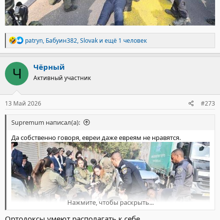
Р
patryn
,
Бабуин382
,
Slovak
и ещё 1 человек
е
а
к
Чёрный
Ч
ц
Активный участник
и
и
:
13 Май 2026
#273
Supremum написал(а):
Да собственно говоря, евреи даже евреям не нравятся.
Нажмите, чтобы раскрыть...
Ортодоксы умеют располагать к себе