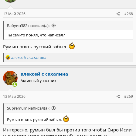
13 Май 2026
#268
Бабуин382 написал(а):
Ты сам-то понял, что написал?
Румын опять русский забыл.
Р
алексей с сахалина
е
а
к
алексей с сахалина
ц
Активный участник
и
и
:
13 Май 2026
#269
Supremum написал(а):
Румын опять русский забыл.
Интересно, румын был бы против того чтобы Сиро Исии