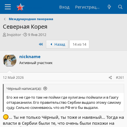
Вход
Регистрация
Международная панорама
Северная Корея
А
Д
Inqizitor
9 Янв 2012
в
а
Первый
Назад
14 из 14
т
т
о
а
р
н
nickname
т
а
Активный участник
е
ч
м
а
ы
л
12 Май 2026
#261
а
Чёрный написал(а):
Его же не где-то там не пойми где хулиганы поймали и в Гаагу
оттараканили. Его правительство Сербии выдало этому самому
суду. Сильно сомневаюсь что из РФ его бы выдали.
... Ты не только Чёрный, ты тоже и наивный... Тогда на
власти в Сербии были те, что очень были похожи на