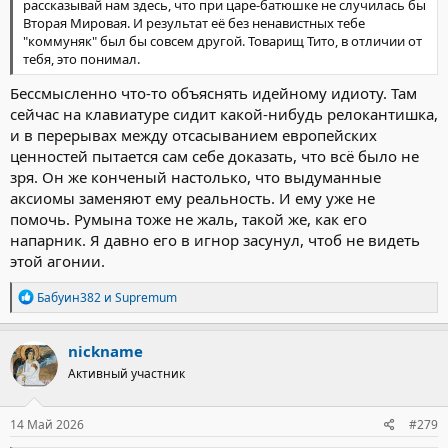
рассказывай нам здесь, что при царе-батюшке не случилась бы
Вторая Мировая. И результат её без ненавистных тебе
"коммуняк" был бы совсем другой. Товарищ Тито, в отличии от
тебя, это понимал.
Бессмысленно что-то объяснять идейному идиоту. Там
сейчас на клавиатуре сидит какой-нибудь релокантишка,
и в перерывах между отсасыванием европейских
ценностей пытается сам себе доказать, что всё было не
зря. Он же конченый настолько, что выдуманные
аксиомы заменяют ему реальность. И ему уже не
помочь. Румына тоже не жаль, такой же, как его
напарник. Я давно его в игнор засунул, чтоб не видеть
этой агонии.
Р
Бабуин382
и
Supremum
е
а
к
nickname
ц
Активный участник
и
и
:
14 Май 2026
#279