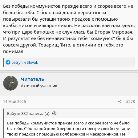
Без победы коммунистов прежде всего и скорее всего не
было бы тебя. С большой долей вероятности
повырезали бы усташи твоих предков с помощью
колбасников и макаронников. Не рассказывай нам здесь,
что при царе-батюшке не случилась бы Вторая Мировая.
И результат её без ненавистных тебе "коммуняк" был бы
совсем другой. Товарищ Тито, в отличии от тебя, это
понимал.
Р
patryn
и
Slovak
е
а
к
Читатель
ц
Активный участник
и
и
:
14 Май 2026
#278
Бабуин382 написал(а):
Без победы коммунистов прежде всего и скорее всего не было
бы тебя. С большой долей вероятности повырезали бы усташи
твоих предков с помощью колбасников и макаронников. Не