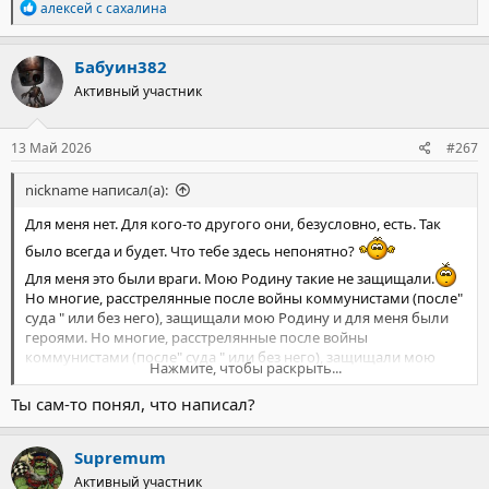
Р
алексей с сахалина
е
а
к
Бабуин382
ц
Активный участник
и
и
:
13 Май 2026
#267
nickname написал(а):
Для меня нет. Для кого-то другого они, безусловно, есть. Так
было всегда и будет. Что тебе здесь непонятно?
Для меня это были враги. Мою Родину такие не защищали.
Но многие, расстрелянные после войны коммунистами (после"
суда " или без него), защищали мою Родину и для меня были
героями. Но многие, расстрелянные после войны
коммунистами (после" суда " или без него), защищали мою
Нажмите, чтобы раскрыть...
Родину от врагов и были героями.
Что ты можешь не осознавать, так это то, что теперь есть
Ты сам-то понял, что написал?
другие враги, и что без единства перед ними мы не испытаем
ничего прекрасного.
И вы там, вы все еще можете
Supremum
думать, что можете...
Активный участник