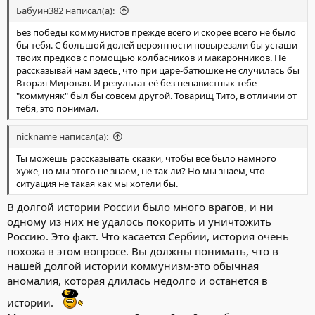
Бабуин382 написал(а):
Без победы коммунистов прежде всего и скорее всего не было
бы тебя. С большой долей вероятности повырезали бы усташи
твоих предков с помощью колбасников и макаронников. Не
рассказывай нам здесь, что при царе-батюшке не случилась бы
Вторая Мировая. И результат её без ненавистных тебе
"коммуняк" был бы совсем другой. Товарищ Тито, в отличии от
тебя, это понимал.
nickname написал(а):
Ты можешь рассказывать сказки, чтобы все было намного
хуже, но мы этого не знаем, не так ли? Но мы знаем, что
ситуация не такая как мы хотели бы.
В долгой истории России было много врагов, и ни
одному из них не удалось покорить и уничтожить
Россию. Это факт. Что касается Сербии, история очень
похожа в этом вопросе. Вы должны понимать, что в
нашей долгой истории коммунизм-это обычная
аномалия, которая длилась недолго и останется в
истории.