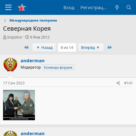
Вход
Регистрация
Международная панорама
Северная Корея
А
Д
Inqizitor
9 Янв 2012
в
а
Первый
Последний
Назад
8 из 14
Вперёд
т
т
о
а
р
н
anderman
т
а
Модератор
Команда форума
е
ч
м
а
ы
л
17 Сен 2023
#141
а
anderman