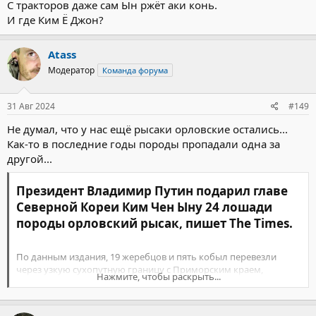
С тракторов даже сам Ын ржёт аки конь.
персональный автомобиль с водителем и отправились в
город.
И где Ким Ë Джон?
Atass
Я жил в отеле «Янгакто», который выглядел вполне прилично.
Модератор
Команда форума
Там была столовая, бар, магазинчик, разного рода бытовые
организации. Даже казино имелось, где, как мне сказали,
31 Авг 2024
#149
любят отдыхать китайские туристы. Постояльцев было
достаточно, подавляющее большинство из них – китайцы. С
Не думал, что у нас ещё рысаки орловские остались...
персоналом я общался на английском, на каком-то уровне им
Как-то в последние годы породы пропадали одна за
владели все сотрудники отеля.
другой...
«Карточек нет, расплачивались наличными»
Президент Владимир Путин подарил главе
- Перед поездкой вас предупреждали, какие правила нужно
Северной Кореи Ким Чен Ыну 24 лошади
соблюдать?
породы орловский рысак, пишет The Times.​
- Турфирма распечатала памятку с описанием того, что можно
и чего нельзя делать. Главное состояло в необходимости
По данным издания, 19 жеребцов и пять кобыл перевезли
уважать местные традиции, образ жизни и позитивно
через узкую сухопутную границу с Приморским краем,
общаться с гидами.
Нажмите, чтобы раскрыть...
передает
RT
.
- В КНДР запрещено фотографировать людей на улице, нельзя
с ними разговаривать. Но на ваших снимках полно местных