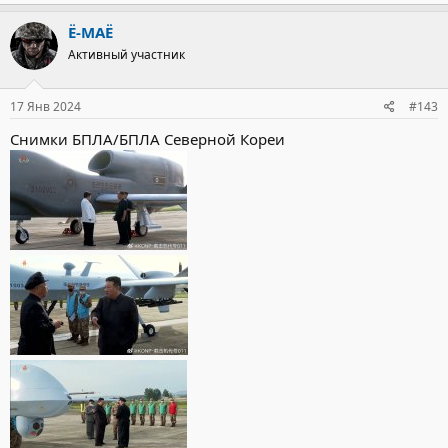
а
к
Ё-МАЁ
ц
Активный участник
и
и
:
17 Янв 2024
#143
Снимки БПЛА/БПЛА Северной Кореи