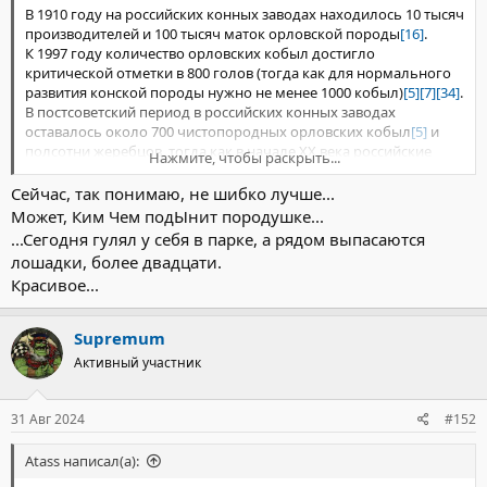
нужна валюта. Поэтому цены для интуристов могут сильно
В 1910 году на российских конных заводах находилось 10 тысяч
отличаться от цен для местных.
производителей и 100 тысяч маток орловской породы
[16]
.
К 1997 году количество орловских кобыл достигло
Я взял с собой около тысячи евро. Но даже 500 евро мне бы
критической отметки в 800 голов (тогда как для нормального
хватило за глаз. Хотя я набрал прилично сувениров, они еле
развития конской породы нужно не менее 1000 кобыл)
[5]
[7]
[34]
.
поместились в чемодан. Что по ценам: пять-шесть книжек, из
В постсоветский период в российских конных заводах
них один фотоальбом, мне обошлись около 20 евро.
оставалось около 700 чистопородных орловских кобыл
[5]
и
полсотни жеребцов, тогда как в начале XX века российские
Нажмите, чтобы раскрыть...
Но вот по ценам в магазинах, где отовариваются местные,
коннозаводчики имели 20 тысяч орловских маток.
ничего не могу сказать, иностранцев туда не водят. Гиды
Сейчас, так понимаю, не шибко лучше...
регулярно покупали мне в ларьках местное мороженое,
Может, Ким Чем подЫнит породушке...
которое отличается очень высоким качеством. Думаю, оно
...Сегодня гулял у себя в парке, а рядом выпасаются
имело бы успех даже на нашем рынке. Если говорить про
лошадки, более двадцати.
магазины одежды, для интуристов прилавки забиты. Я купил
Красивое...
на память толстовку с символикой Северной Кореи.
«Вай-фая нет, связь через телефонистку»
Supremum
Активный участник
- Правда, что там нельзя носить синие джинсы, потому что
голубой цвет ассоциируется у местных идеологов с символом
мирового империализма?
31 Авг 2024
#152
- Никто меня за мои джинсы ни словом, ни взглядом не
Atass написал(а):
критиковал. А вот горожане джинсы не носят.