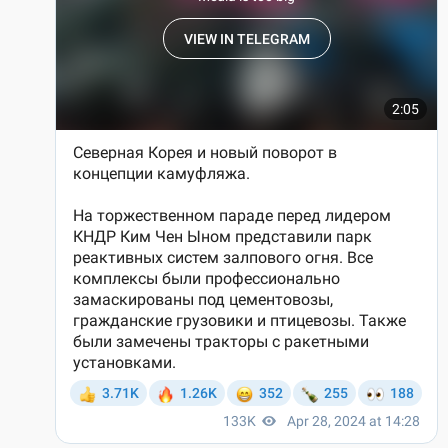
столицу КНДР. Стоимость такого перелета была вполне
бюджетной, все равно что перелететь между соседними
российскими областными центрами.
Самолёты в Пхеньян летают не «первой свежести». Сделаны
они еще в советское время, 1970-80-х годах. Но северокорейцы
стараются поддерживать их в хорошем состоянии. Кстати, наш
самолёт был забит под завязку. Свободных мест не было.
- Что из себя представляет аэропорт Пхеньяна?
- Паспортный и таможенный контроль я прошел спокойно, без
эксцессов. В аэропорту меня встретили два гида – мужчина и
девушка. Сам аэропорт выглядел вполне современно, на
уровне аэропорта российского города-миллионника. На
втором этаже находятся магазины, кафе, в одном из которых
мы пообедали. В меню была представлена европейская кухня.
Сам аэропорт не пустовал, пассажиры там присутствовали,
причем не только иностранцы, но и местные. И они явно
готовились к полету за рубеж.
Из аэропорта я вышел в сопровождении гидов. Мы сели в