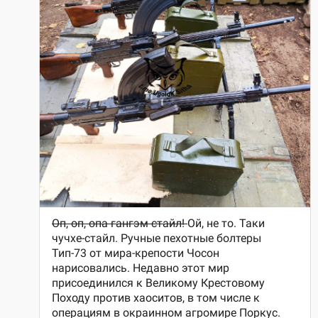
автомобили. Однажды даже заметил джип американского
производства. Зарегистрирован он был, как военный
автомобиль, поскольку номера были чёрными.
«Дети из богатых семей носят китайские рюкзаки»
- В КНДР есть разделение на богатых и бедных?
- Оно видно невооружённым глазом. Небогатые люди носят
одежду, грубо говоря, «деревенского» или «рабочего» фасона.
Кто побогаче - ходят во френчах, рубашках, костюмах.
Девушки из обеспеченных слоёв населения носят юбки,
причем относительно короткие. Детей из обеспеченных семей
можно определить по цветным рюкзакам в китайском стиле.
Главное различие между менее и более обеспеченными - в
цвете лица. Загорелый человек - ближе к условному
«рабочему классу». Девушки из высшего общества всячески
оберегают белизну лица, от солнца прячутся под зонтиками.
- Понятие моды в КНДР существует? И там действительно
разрешено носить только определенные прически?